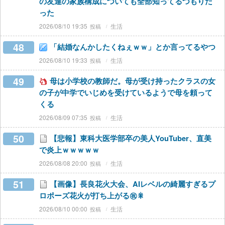
の友達の家族構成についても全部知ってるつもりだ
った
2026/08/10 19:35
生活
48
「結婚なんかしたくねぇｗｗ」とか言ってるやつ
2026/08/10 19:33
生活
49
母は小学校の教師だ。母が受け持ったクラスの女
の子が中学でいじめを受けているようで母を頼って
くる
2026/08/09 07:35
生活
50
【悲報】東科大医学部卒の美人YouTuber、直美
で炎上ｗｗｗｗｗ
2026/08/08 20:00
生活
51
【画像】長良花火大会、AIレベルの綺麗すぎるプ
ロポーズ花火が打ち上がる㊗🎇
2026/08/10 00:00
生活