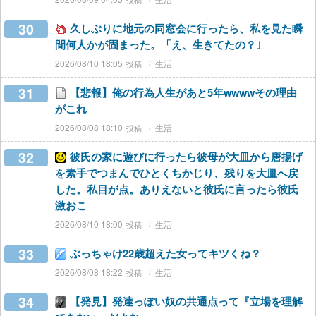
30
久しぶりに地元の同窓会に行ったら、私を見た瞬
間何人かが固まった。「え、生きてたの？｣
2026/08/10 18:05
生活
31
【悲報】俺の行為人生があと5年wwwwその理由
がこれ
2026/08/08 18:10
生活
32
彼氏の家に遊びに行ったら彼母が大皿から唐揚げ
を素手でつまんでひとくちかじり、残りを大皿へ戻
した。私目が点。ありえないと彼氏に言ったら彼氏
激おこ
2026/08/10 18:00
生活
33
ぶっちゃけ22歳超えた女ってキツくね？
2026/08/08 18:22
生活
34
【発見】発達っぽい奴の共通点って『立場を理解