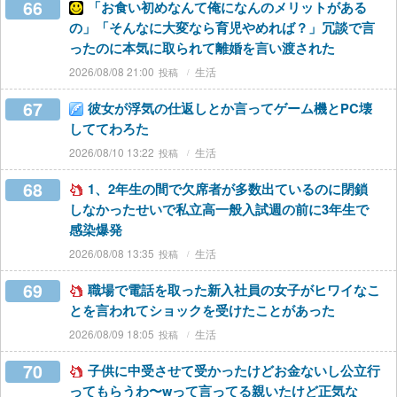
66
「お食い初めなんて俺になんのメリットがある
の」「そんなに大変なら育児やめれば？」冗談で言
ったのに本気に取られて離婚を言い渡された
2026/08/08 21:00
生活
67
彼女が浮気の仕返しとか言ってゲーム機とPC壊
しててわろた
2026/08/10 13:22
生活
68
1、2年生の間で欠席者が多数出ているのに閉鎖
しなかったせいで私立高一般入試週の前に3年生で
感染爆発
2026/08/08 13:35
生活
69
職場で電話を取った新入社員の女子がヒワイなこ
とを言われてショックを受けたことがあった
2026/08/09 18:05
生活
70
子供に中受させて受かったけどお金ないし公立行
ってもらうわ〜wって言ってる親いたけど正気な