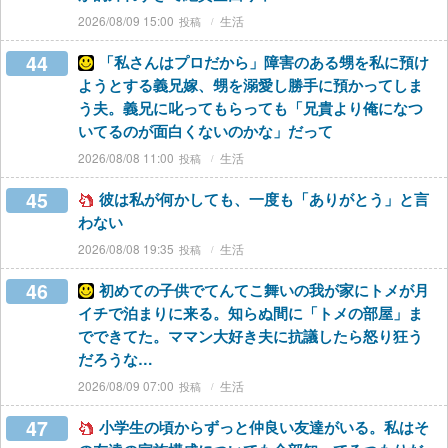
2026/08/09 15:00
生活
44
「私さんはプロだから」障害のある甥を私に預け
ようとする義兄嫁、甥を溺愛し勝手に預かってしま
う夫。義兄に叱ってもらっても「兄貴より俺になつ
いてるのが面白くないのかな」だって
2026/08/08 11:00
生活
45
彼は私が何かしても、一度も「ありがとう」と言
わない
2026/08/08 19:35
生活
46
初めての子供でてんてこ舞いの我が家にトメが月
イチで泊まりに来る。知らぬ間に「トメの部屋」ま
でできてた。ママン大好き夫に抗議したら怒り狂う
だろうな…
2026/08/09 07:00
生活
47
小学生の頃からずっと仲良い友達がいる。私はそ