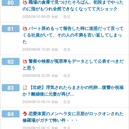
80
職場の倉庫で見つけたそろばん、初段までやった
のに指がもつれ全然できなくなってて大ショック
2026/08/10 06:05
生活
81
パート辞めるって報告した時に迷惑だって言って
くる社員がいて、その人の不満を言い返してしまっ
た
2026/08/09 10:35
生活
82
警察や検察が冤罪率をデータとして公表すべきだ
と思う
2026/08/08 22:35
生活
83
【壮絶】浮気されたらまさかの托卵…復讐か祝福
か？離婚後に元妻が再び…
2026/08/10 06:10
生活
84
恋愛体質のメンヘラ女に旦那がロックオンされた
修羅場がガチで怖い件・・・
2026/08/10 06:12
生活