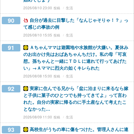
2026/08/10 23:00
生活
90
自分が過去に目撃した「なんじゃそりゃ！？」っ
て感じの事故の例
2026/08/10 15:05
生活
91
Ａちゃんママは遊園地や水族館が大嫌い。夏休み
のお出かけ先はおばあちゃんちだけ。私の母「可哀
想。孫ちゃんと一緒にＴＤＬに連れて行ってあげた
い」→Ａママに烈火の如くキレられた
2026/08/08 15:00
生活
92
実家に住んでる兄から「盆に泊まりに来るなら嫁
と子供に菓子のひとつでも持ってきてよ」って言わ
れた。自分の実家に帰るのに手土産なんて考えたこ
となかった…
2026/08/09 11:00
生活
93
高校生がうちの車に傷をつけた。管理人さんに連