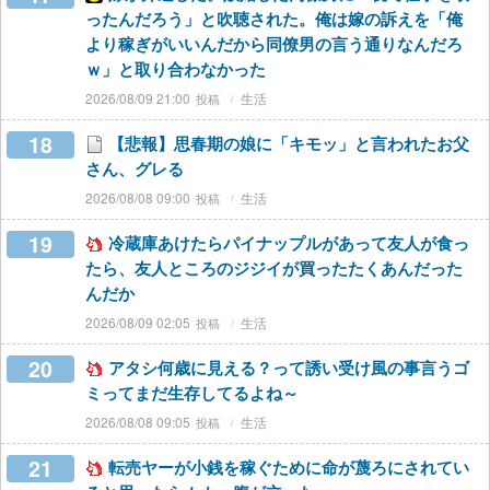
ったんだろう」と吹聴された。俺は嫁の訴えを「俺
より稼ぎがいいんだから同僚男の言う通りなんだろ
ｗ」と取り合わなかった
2026/08/09 21:00
生活
18
【悲報】思春期の娘に「キモッ」と言われたお父
さん、グレる
2026/08/08 09:00
生活
19
冷蔵庫あけたらパイナップルがあって友人が食っ
たら、友人ところのジジイが買ったたくあんだった
んだか
2026/08/09 02:05
生活
20
アタシ何歳に見える？って誘い受け風の事言うゴ
ミってまだ生存してるよね～
2026/08/08 09:05
生活
21
転売ヤーが小銭を稼ぐために命が蔑ろにされてい