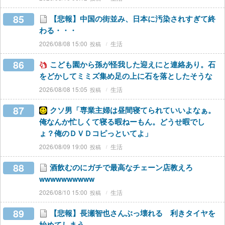
85
【悲報】中国の街並み、日本に汚染されすぎて終
わる・・・
2026/08/08 15:00
生活
86
こども園から孫が怪我した迎えにと連絡あり。石
をどかしてミミズ集め足の上に石を落としたそうな
2026/08/08 15:05
生活
87
クソ男「専業主婦は昼間寝てられていいよなぁ。
俺なんか忙しくて寝る暇ねーもん。どうせ暇でし
ょ？俺のＤＶＤコピっといてよ」
2026/08/09 19:00
生活
88
酒飲むのにガチで最高なチェーン店教えろ
wwwwwwwwww
2026/08/10 15:00
生活
89
【悲報】長瀬智也さんぶっ壊れる 利きタイヤを
始めてしまう