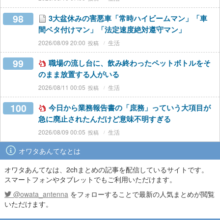
98
3大盆休みの害悪車「常時ハイビームマン」「車
間ベタ付けマン」「法定速度絶対遵守マン」
2026/08/09 20:00
生活
99
職場の流し台に、飲み終わったペットボトルをそ
のまま放置する人がいる
2026/08/11 00:05
生活
100
今日から業務報告書の「庶務」っていう大項目が
急に廃止されたんだけど意味不明すぎる
2026/08/09 00:05
生活
オワタあんてなとは
オワタあんてなは、2chまとめの記事を配信しているサイトです。
スマートフォンやタブレットでもご利用いただけます。
@owata_antenna
をフォローすることで最新の人気まとめが閲覧
いただけます。