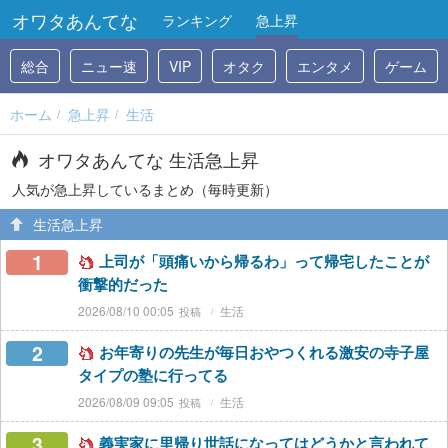
オワタあんてな
ランキング
急上昇
総合
ニュー速
VIP
オタク
エンタメ
ゲーム
ホーム
急上昇
生活
オワタあんてな 生活急上昇
人気が急上昇しているまとめ（毎時更新）
生活急上昇
1
上司が「頭痛いから帰るわ」って帰宅したことが
衝撃的だった
2026/08/10 00:05
生活
2
お年寄りの先生が毎日おやつくれる激安の寺子屋
タイプの塾に行ってる
2026/08/09 09:05
生活
3
義実家に里帰り世話になってはどうかと言われて