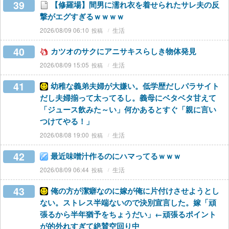
39
【修羅場】間男に濡れ衣を着せられたサレ夫の反
撃がエグすぎるｗｗｗｗ
2026/08/09 06:10
生活
40
カツオのサクにアニサキスらしき物体発見
2026/08/09 15:05
生活
41
幼稚な義弟夫婦が大嫌い。低学歴だしパラサイト
だし夫婦揃って太ってるし。義母にベタベタ甘えて
「ジュース飲みた～い」何かあるとすぐ「親に言い
つけてやる！」
2026/08/08 19:00
生活
42
最近味噌汁作るのにハマってるｗｗｗ
2026/08/09 06:44
生活
43
俺の方が潔癖なのに嫁が俺に片付けさせようとし
ない。ストレス半端ないので決別宣言した。嫁「頑
張るから半年猶予をちょうだい」←頑張るポイント
が的外れすぎて絶賛空回り中