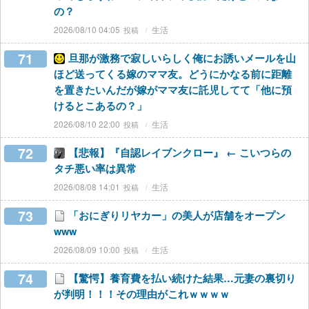
の？
2026/08/10 04:05
生活
71
旦那が激務で寂しいらしく俺にお誘いメールを山
ほど送ってくる嫁のママ友。どうにかなる前に距離
を置きたいんだが嫁がママ友に託児してて「他に預
けるとこあるの？」
2026/08/10 22:00
生活
72
【悲報】『自認レイブンクロー』 ← こいつらの
タチ悪い率は異常
2026/08/08 14:01
生活
73
「おにぎりリヤカー」の美人が店舗をオープン
www
2026/08/09 10:00
生活
74
【驚愕】養育費を払い続けた結果…元妻の裏切り
が判明！！！その理由がこれｗｗｗｗ