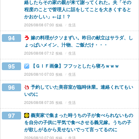
絡したらその家の親が来て謝ってくれた。夫「その
程度のことで管理人に話をしてことを大きくすると
かおかしい」←は！？
2026/08/08 07:00
生活
94
嫁の料理がクソまずい。昨日の献立はサラダ、し
ょっぱいメイン、汁物、ご飯だけ・・・
2026/08/08 07:12
生活
95
【ＧＩＦ画像】フフッとしたら寝ろｗｗｗ
2026/08/10 07:03
生活
96
予約していた美容室が臨時休業。連絡くれてもい
いのに
2026/08/08 07:35
生活
97
義実家で集まった時うちの子が食べられないもの
を自分の子供に平気で食べさせる義兄嫁。うちの子
が欲しがるから見せないでって言ってるのに
2026/08/10 07:00
生活