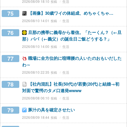
2026/08/09 18:10
生活
75
【画像】30歳ワイの体組成、めちゃくちゃ…
2026/08/10 14:01
生活
76
旦那の携帯に義母から着信。「たーくん？（←旦
那）パパ（←義父）の誕生日ご飯どうする？」
2026/08/10 14:00
生活
77
職場に全方位的に喧嘩腰の人いたのおもいだした
わ～
2026/08/10 22:35
生活
78
【社内混乱】社長(50代)が若妻(20代)と結婚→初
対面で驚愕のタメ口連発wwww
2026/08/08 06:10
生活
79
豚汁の具を確定させたい
2026/08/09 18:44
生活