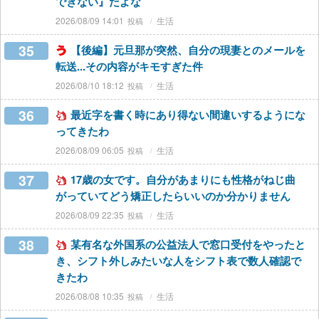
できない』だよな
2026/08/09 14:01
生活
35
【後編】元旦那が突然、自分の現妻とのメールを
転送...その内容がキモすぎた件
2026/08/10 18:12
生活
36
最近字を書く時にあり得ない間違いするようにな
ってきたわ
2026/08/09 06:05
生活
37
17歳の女です。自分があまりにも性格がねじ曲
がっていてどう矯正したらいいのか分かりません
2026/08/09 22:35
生活
38
某有名な外国系の公益法人で窓口受付をやったと
き、シフト外しみたいな人をシフト表で数人確認で
きたわ
2026/08/08 10:35
生活