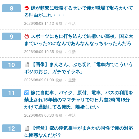
8
嫁が頻繁に転職するせいで俺が職場で恥をかいて
る理由がこれ・・・
2026/08/08 14:12
生活
9
スポーツにもに打ち込んで結構いい高校、国立大
までいったのになんであんなんなっちゃったんだろ
2026/08/09 19:35
生活
10
【画像】まんさん、ぶち切れ「電車内でこういう
ポジのおじ、ガチでイラネ」
2026/08/09 01:00
生活
11
嫁に自動車、バイク、原付、電車、バスの利用を
禁止され15年物のママチャリで毎日片道2時間15分
かけて通勤してる俺氏、離婚したい
2026/08/09 00:33
生活
12
【愕然】嫁の浮気相手がまさかの同性で俺の対応
に困惑なんだが？