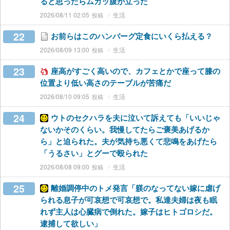
ると思ったらムカッ腹が立った
2026/08/11 02:05
生活
22
お前らはこのハンバーグ定食にいくら払える？
2026/08/09 13:00
生活
23
座高がすごく高いので、カフェとかで座って膝の
位置より低い高さのテーブルが苦痛だ
2026/08/10 09:05
生活
24
ウトのセクハラを夫に泣いて訴えても「いいじゃ
ないかそのくらい。我慢してたらご褒美あげるか
ら」と迫られた。夫が気持ち悪くて悲鳴をあげたら
「うるさい」とグーで殴られた
2026/08/08 09:00
生活
25
離婚調停中のトメ発言「躾のなってない嫁に虐げ
られる息子が可哀想で可哀想で。私達夫婦は夜も眠
れず主人は心臓病で倒れた。嫁子はヒトゴロシだ。
逮捕して欲しい」