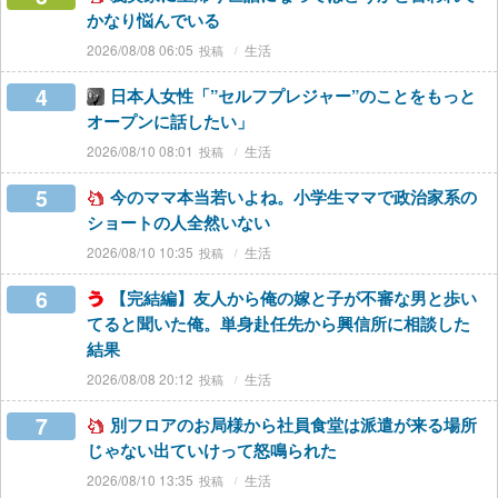
かなり悩んでいる
2026/08/08 06:05
生活
4
日本人女性「”セルフプレジャー”のことをもっと
オープンに話したい」
2026/08/10 08:01
生活
5
今のママ本当若いよね。小学生ママで政治家系の
ショートの人全然いない
2026/08/10 10:35
生活
6
【完結編】友人から俺の嫁と子が不審な男と歩い
てると聞いた俺。単身赴任先から興信所に相談した
結果
2026/08/08 20:12
生活
7
別フロアのお局様から社員食堂は派遣が来る場所
じゃない出ていけって怒鳴られた
2026/08/10 13:35
生活