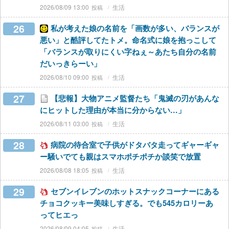
2026/08/09 13:00
生活
26
私が考えた娘の名前を「画数が多い、バランスが
悪い」と酷評してたトメ。命名式に娘を抱っこして
「バランスが取りにくい字ねぇ～あたち自分の名前
だいっきらーい」
2026/08/10 09:00
生活
27
【悲報】大物アニメ監督たち「鬼滅の刃があんな
にヒットした理由が本当に分からない…」
2026/08/11 03:00
生活
28
病院の待合室で子供がドタバタ走ってギャーギャ
ー騒いでても親はスマホポチポチか談笑で放置
2026/08/08 18:05
生活
29
セブンイレブンのホットスナックコーナーにある
チョコクッキー美味しすぎる。でも545カロリーあ
ってヒエっ
2026/08/09 04:05
生活