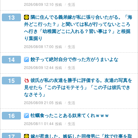
2026/08/09 12:10
生活
13
隣に住んでる義弟嫁が私に張り合いたがる。「海
外どこ行った？」と聞いては私が行ってないところ
へ行き「幼稚園どこに入れる？習い事は？」と根掘
り葉掘り
2026/08/08 17:00
生活
14
餃子って絶対自分で作った方がうまいよな
2026/08/09 12:44
生活
15
彼氏が私の友達を勝手に評価する。友達の写真を
見せたら「この子はモテそう」「この子は彼氏でき
なさそう」
2026/08/09 21:05
生活
16
牡蠣食ったことある奴来てくれｗｗｗ
2026/08/11 01:44
生活
17
嫁が昇進した。嫉妬した同僚男に「枕で仕事を取