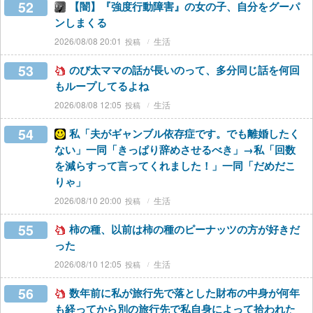
52
【闇】『強度行動障害』の女の子、自分をグーパ
ンしまくる
2026/08/08 20:01
生活
53
のび太ママの話が長いのって、多分同じ話を何回
もループしてるよね
2026/08/08 12:05
生活
54
私「夫がギャンブル依存症です。でも離婚したく
ない」一同「きっぱり辞めさせるべき」→私「回数
を減らすって言ってくれました！」一同「だめだこ
りゃ」
2026/08/10 20:00
生活
55
柿の種、以前は柿の種のピーナッツの方が好きだ
った
2026/08/10 12:05
生活
56
数年前に私が旅行先で落とした財布の中身が何年
も経ってから別の旅行先で私自身によって拾われた