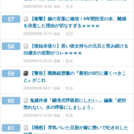
2026/08/09 16:35
生活
57
【衝撃】嫁の言葉に確信！5年間拒否の末、離婚
を決意した理由が切なすぎるｗｗｗｗ
2026/08/08 12:10
生活
58
【後始末係り】若い彼女持ちの元旦と営み続ける
32歳女の役割がコレｗｗｗｗ
2026/08/10 00:10
生活
59
【警告】職務経歴書の『最初の5行に書くべきこ
と』がこれ
2026/08/09 08:01
生活
60
鬼滅作者「鱗滝式呼吸術にしたい..」編集「絶対
売れない。水の呼吸にしましょう」
2026/08/10 12:00
生活
61
【唖然】浮気バレた旦那が嫁に勢いで吐き出した