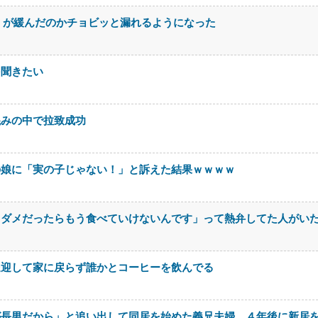
＊が緩んだのかチョビッと漏れるようになった
を聞きたい
混みの中で拉致成功
の娘に「実の子じゃない！」と訴えた結果ｗｗｗｗ
もダメだったらもう食べていけないんです」って熱弁してた人がい
送迎して家に戻らず誰かとコーヒーを飲んでる
が長男だから」と追い出して同居を始めた義兄夫婦。４年後に新居