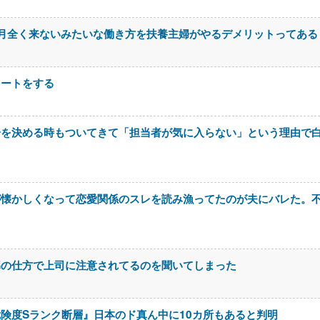
月全く来ないみたいな働き方を扶養主婦がやるデメリットってある
イートをする
居を決める時もついてきて「担当者が気に入らない」という理由で
が懐かしくなって恋愛関係のスレを読み漁ってたのが夫にバレた。
導の仕方で上司に注意されてるのを聞いてしまった
険度Sランク断層』日本のド真ん中に10カ所もあると判明