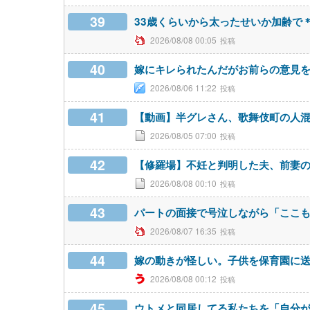
39
33歳くらいから太ったせいか加齢で
2026/08/08 00:05
40
嫁にキレられたんだがお前らの意見
2026/08/06 11:22
41
【動画】半グレさん、歌舞伎町の人
2026/08/05 07:00
42
【修羅場】不妊と判明した夫、前妻
2026/08/08 00:10
43
パートの面接で号泣しながら「ここ
2026/08/07 16:35
44
嫁の動きが怪しい。子供を保育園に
2026/08/08 00:12
45
ウトメと同居してる私たちを「自分