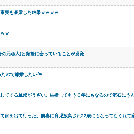
の事実を暴露した結果ｗｗｗｗ
ｗｗｗ
身の元恋人)と頻繁に会っていることが発覚
ったので離婚したい件
認してくる旦那がうざい。結婚してもう６年にもなるので流石にう
て家を出て行った。前妻に育児放棄され22歳にもなってむくれて