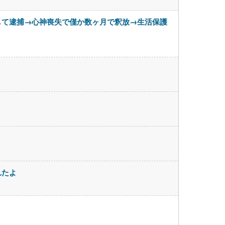
して逮捕→心神喪失で僅か数ヶ月で釈放→生活保護
れたよ