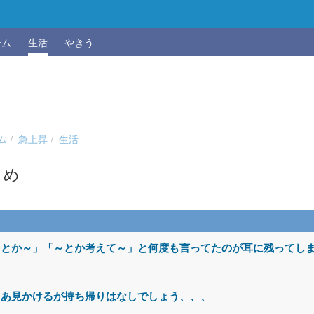
ーム
生活
やきう
ム
急上昇
生活
とめ
～とか～」「～とか考えて～」と何度も言ってたのが耳に残ってし
まあ見かけるが持ち帰りはなしでしょう、、、