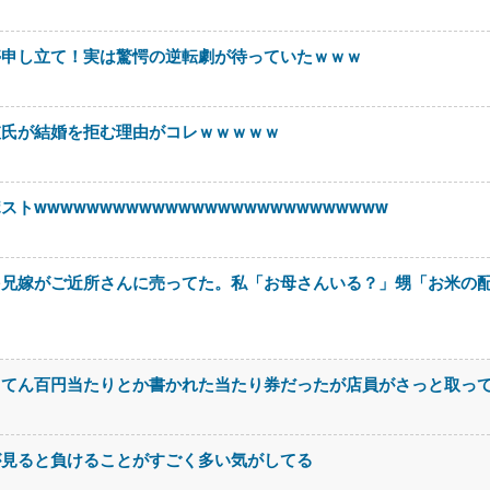
停申し立て！実は驚愕の逆転劇が待っていたｗｗｗ
彼氏が結婚を拒む理由がコレｗｗｗｗｗ
wwwwwwwwwwwwwwwwwwwwwwwwwww
を兄嫁がご近所さんに売ってた。私「お母さんいる？」甥「お米の
ててん百円当たりとか書かれた当たり券だったが店員がさっと取っ
が見ると負けることがすごく多い気がしてる