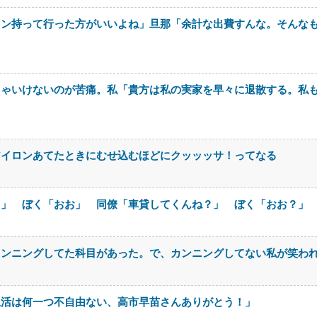
ロン持って行った方がいいよね」旦那「余計な出費すんな。そんな
きゃいけないのが苦痛。私「貴方は私の実家を早々に退散する。私
アイロンあてたときにむせ込むほどにクッッッサ！ってなる
さ」 ぼく「おお」 同僚「車貸してくんね？」 ぼく「おお？」
カンニングしてた科目があった。で、カンニングしてない私が笑わ
生活は何一つ不自由ない、高市早苗さんありがとう！」