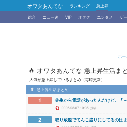
オワタあんてな
ランキング
急上昇
総合
ニュー速
VIP
オタク
エンタメ
ゲ
ホー
オワタあんてな 急上昇生活ま
人気が急上昇しているまとめ（毎時更新）
急上昇生活まとめ
1
先生から電話があったんだけど、「
2026/08/07 10:35
2
取り放題でてんこ盛りにしてるのは