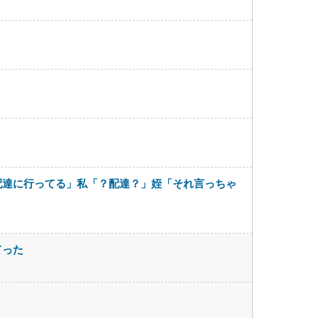
配達に行ってる」私「？配達？」姪「それ言っちゃ
てった