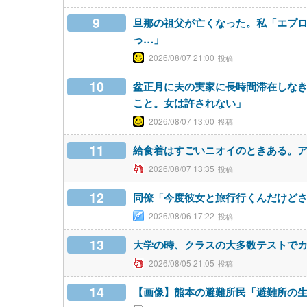
9
旦那の祖父が亡くなった。私「エプ
っ…」
2026/08/07 21:00
10
盆正月に夫の実家に長時間滞在しな
こと。女は許されない」
2026/08/07 13:00
11
給食着はすごいニオイのときある。
2026/08/07 13:35
12
同僚「今度彼女と旅行行くんだけど
2026/08/06 17:22
13
大学の時、クラスの大多数テストで
2026/08/05 21:05
14
【画像】熊本の避難所民「避難所の