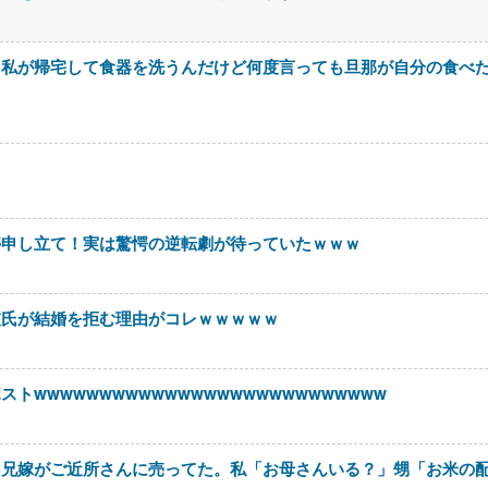
。私が帰宅して食器を洗うんだけど何度言っても旦那が自分の食べ
停申し立て！実は驚愕の逆転劇が待っていたｗｗｗ
彼氏が結婚を拒む理由がコレｗｗｗｗｗ
wwwwwwwwwwwwwwwwwwwwwwwwwww
を兄嫁がご近所さんに売ってた。私「お母さんいる？」甥「お米の