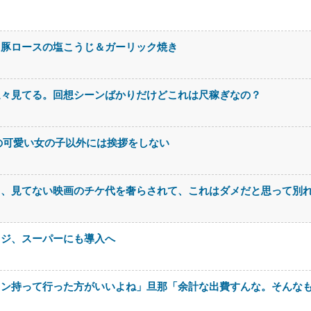
。豚ロースの塩こうじ＆ガーリック焼き
延々見てる。回想シーンばかりだけどこれは尺稼ぎなの？
の可愛い女の子以外には挨拶をしない
て、見てない映画のチケ代を奢らされて、これはダメだと思って別
レジ、スーパーにも導入へ
ロン持って行った方がいいよね」旦那「余計な出費すんな。そんな