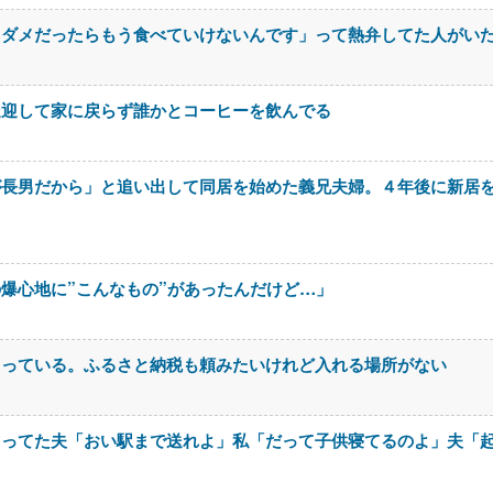
もダメだったらもう食べていけないんです」って熱弁してた人がい
送迎して家に戻らず誰かとコーヒーを飲んでる
が長男だから」と追い出して同居を始めた義兄夫婦。４年後に新居
爆心地に”こんなもの”があったんだけど…」
とっている。ふるさと納税も頼みたいけれど入れる場所がない
らってた夫「おい駅まで送れよ」私「だって子供寝てるのよ」夫「