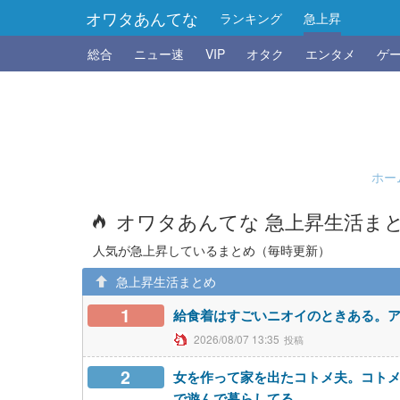
オワタあんてな
ランキング
急上昇
総合
ニュー速
VIP
オタク
エンタメ
ゲ
ホー
オワタあんてな 急上昇生活ま
人気が急上昇しているまとめ（毎時更新）
急上昇生活まとめ
1
給食着はすごいニオイのときある。
2026/08/07 13:35
2
女を作って家を出たコトメ夫。コト
で遊んで暮らしてる