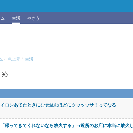
ーム
生活
やきう
ム
急上昇
生活
とめ
アイロンあてたときにむせ込むほどにクッッッサ！ってなる
メ「帰ってきてくれないなら放火する」→近所のお店に本当に放火