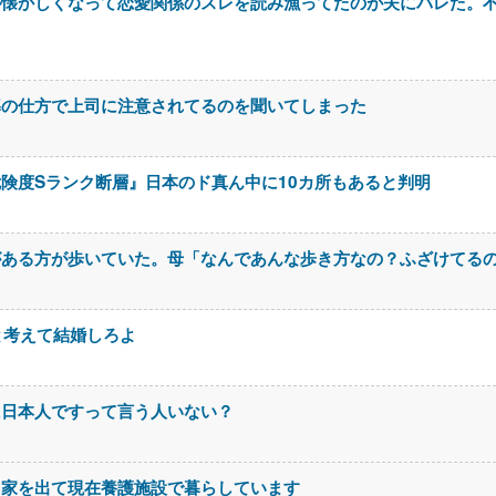
が懐かしくなって恋愛関係のスレを読み漁ってたのが夫にバレた。
導の仕方で上司に注意されてるのを聞いてしまった
険度Sランク断層』日本のド真ん中に10カ所もあると判明
がある方が歩いていた。母「なんであんな歩き方なの？ふざけてる
と考えて結婚しろよ
に日本人ですって言う人いない？
て家を出て現在養護施設で暮らしています