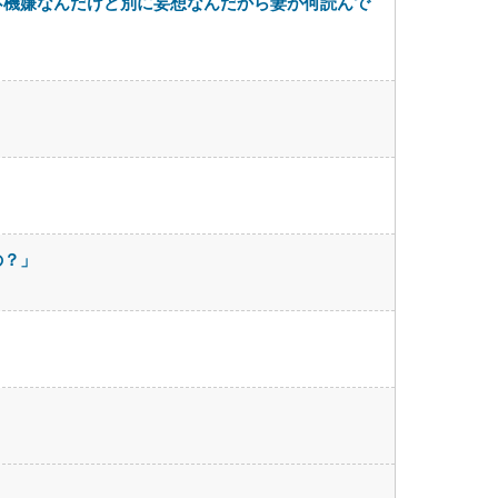
不機嫌なんだけど別に妄想なんだから妻が何読んで
の？」