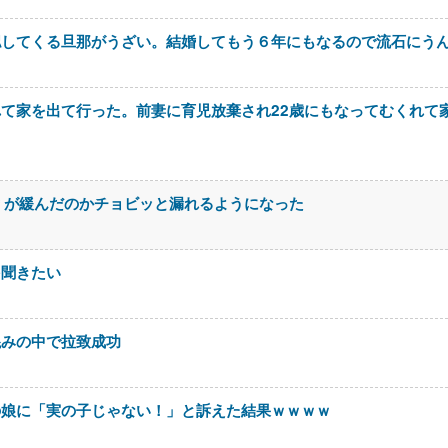
認してくる旦那がうざい。結婚してもう６年にもなるので流石にう
て家を出て行った。前妻に育児放棄され22歳にもなってむくれて
＊が緩んだのかチョビッと漏れるようになった
を聞きたい
混みの中で拉致成功
の娘に「実の子じゃない！」と訴えた結果ｗｗｗｗ