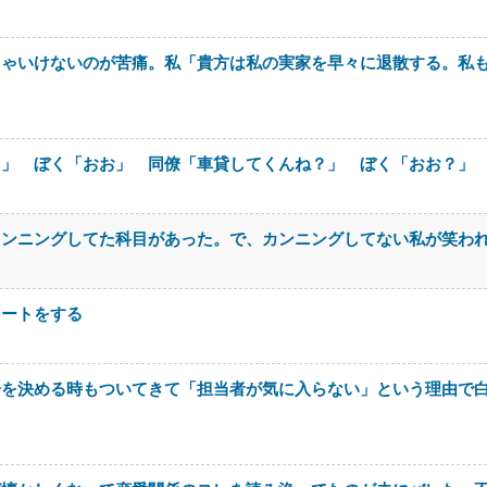
きゃいけないのが苦痛。私「貴方は私の実家を早々に退散する。私
さ」 ぼく「おお」 同僚「車貸してくんね？」 ぼく「おお？」
カンニングしてた科目があった。で、カンニングしてない私が笑わ
イートをする
居を決める時もついてきて「担当者が気に入らない」という理由で