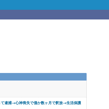
して逮捕→心神喪失で僅か数ヶ月で釈放→生活保護