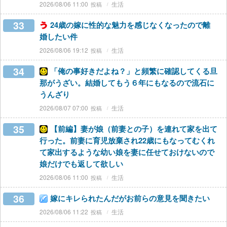
2026/08/06 11:00
生活
33
24歳の嫁に性的な魅力を感じなくなったので離
婚したい件
2026/08/06 19:12
生活
34
「俺の事好きだよね？」と頻繁に確認してくる旦
那がうざい。結婚してもう６年にもなるので流石に
うんざり
2026/08/07 07:00
生活
35
【前編】妻が娘（前妻との子）を連れて家を出て
行った。前妻に育児放棄され22歳にもなってむくれ
て家出するような幼い娘を妻に任せておけないので
娘だけでも返して欲しい
2026/08/06 11:00
生活
36
嫁にキレられたんだがお前らの意見を聞きたい
2026/08/06 11:22
生活