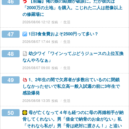
46
【前編】俺の娘の結婚が破談に。だが彼氏は
「2000万の土地」を購入。こじれた二人は想像以上
の修羅場に
2026/08/06 12:12
生活
47
1日3食食費およそ2500円って多い？
2026/08/07 17:44
生活
48
幼少ワイ「ワインってぶどうジュースの上位互換
なんやろなぁ」
2026/08/07 09:00
生活
49
1、2年生の間で欠席者が多数出ているのに閉鎖
しなかったせいで私立高一般入試週の前に3年生で
感染爆発
2026/08/08 13:35
生活
50
母が亡くなって４年も経つのに母の再婚相手が納
骨してくれない。男「借金で納骨のお金がない」私
「それなら私が」男「骨は絶対に渡さん！」と追い