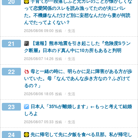
20
子育てが一段落しふと元カレのことが懐かしくな
って恋愛関係のスレを読み漁ってたのが夫にバレ
た。不機嫌なんだけど別に妄想なんだから妻が何読
んでたってよくない？
2026/08/06 09:00
生活
21
【速報】熊本地震を引き起こした『危険度Sラン
ク断層』日本のド真ん中に10カ所もあると判明
2026/08/07 14:26
生活
22
母と一緒の時に、明らかに足に障害がある方が歩
いていた。母「なんであんな歩き方なの？ふざけて
るの？」
2026/08/06 18:05
生活
23
日本人「35%が離婚します」←もっと考えて結婚
しろよ
2026/08/07 05:33
生活
24
先に帰宅して先に夕飯を食べる旦那。私が帰宅し