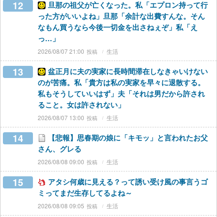
12
旦那の祖父が亡くなった。私「エプロン持って行
った方がいいよね」旦那「余計な出費すんな。そん
なもん買うなら今後一切金を出さねぇぞ」私「え
っ…」
2026/08/07 21:00
生活
13
盆正月に夫の実家に長時間滞在しなきゃいけない
のが苦痛。私「貴方は私の実家を早々に退散する。
私もそうしていいはず」夫「それは男だから許され
ること。女は許されない」
2026/08/07 13:00
生活
14
【悲報】思春期の娘に「キモッ」と言われたお父
さん、グレる
2026/08/08 09:00
生活
15
アタシ何歳に見える？って誘い受け風の事言うゴ
ミってまだ生存してるよね～
2026/08/08 09:05
生活