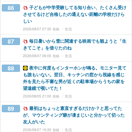
86
子どもが中学受験してる知り合い、たくさん受け
させてるけど合格したの通えない距離の学校だけら
しい
2026/08/07 07:35
生活
87
毎日暑いから雪に関連する映画でも観ようと「生
きてこそ」を借りたのね
2026/08/07 06:05
生活
88
夜中に何度もインターホンが鳴る。モニター見て
も誰もいない。翌日、キッチンの窓から視線を感じ
外を見たら不審な男が近くの駐車場からうちの家を
望遠鏡で覗いてた！
2026/08/05 21:00
生活
89
最初はちょっと素直すぎるだけか？と思ってた
が、マウンティング癖が凄まじいと分かって切った
友人がいた
2026/08/07 19:35
生活