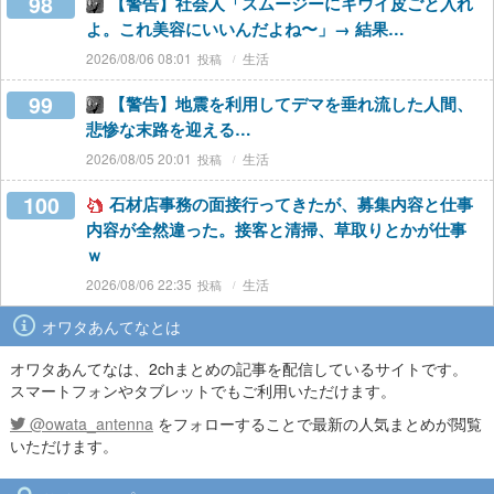
98
【警告】社会人「スムージーにキウイ皮ごと入れ
よ。これ美容にいいんだよね〜」→ 結果…
2026/08/06 08:01
生活
99
【警告】地震を利用してデマを垂れ流した人間、
悲惨な末路を迎える…
2026/08/05 20:01
生活
100
石材店事務の面接行ってきたが、募集内容と仕事
内容が全然違った。接客と清掃、草取りとかが仕事
ｗ
2026/08/06 22:35
生活
オワタあんてなとは
オワタあんてなは、2chまとめの記事を配信しているサイトです。
スマートフォンやタブレットでもご利用いただけます。
@owata_antenna
をフォローすることで最新の人気まとめが閲覧
いただけます。