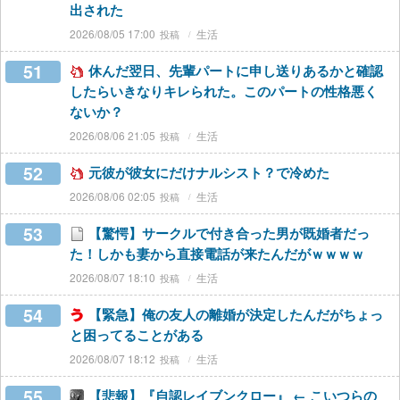
出された
2026/08/05 17:00
生活
51
休んだ翌日、先輩パートに申し送りあるかと確認
したらいきなりキレられた。このパートの性格悪く
ないか？
2026/08/06 21:05
生活
52
元彼が彼女にだけナルシスト？で冷めた
2026/08/06 02:05
生活
53
【驚愕】サークルで付き合った男が既婚者だっ
た！しかも妻から直接電話が来たんだがｗｗｗｗ
2026/08/07 18:10
生活
54
【緊急】俺の友人の離婚が決定したんだがちょっ
と困ってることがある
2026/08/07 18:12
生活
55
【悲報】『自認レイブンクロー』 ← こいつらの