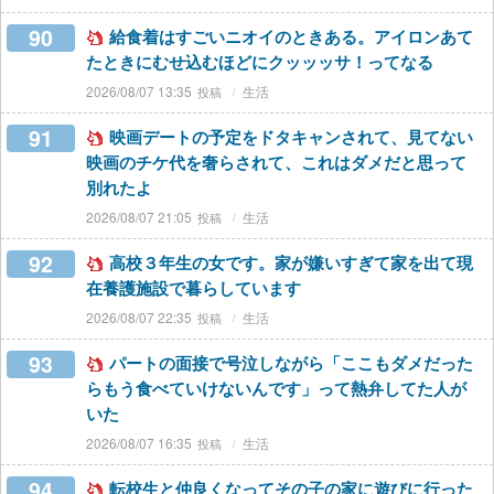
90
給食着はすごいニオイのときある。アイロンあて
たときにむせ込むほどにクッッッサ！ってなる
2026/08/07 13:35
生活
91
映画デートの予定をドタキャンされて、見てない
映画のチケ代を奢らされて、これはダメだと思って
別れたよ
2026/08/07 21:05
生活
92
高校３年生の女です。家が嫌いすぎて家を出て現
在養護施設で暮らしています
2026/08/07 22:35
生活
93
パートの面接で号泣しながら「ここもダメだった
らもう食べていけないんです」って熱弁してた人が
いた
2026/08/07 16:35
生活
94
転校生と仲良くなってその子の家に遊びに行った