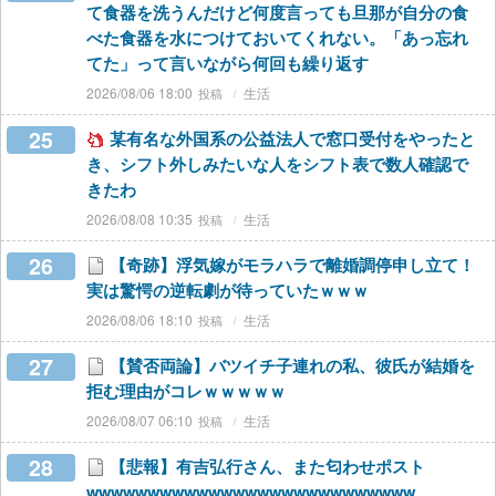
て食器を洗うんだけど何度言っても旦那が自分の食
べた食器を水につけておいてくれない。「あっ忘れ
てた」って言いながら何回も繰り返す
2026/08/06 18:00
生活
25
某有名な外国系の公益法人で窓口受付をやったと
き、シフト外しみたいな人をシフト表で数人確認で
きたわ
2026/08/08 10:35
生活
26
【奇跡】浮気嫁がモラハラで離婚調停申し立て！
実は驚愕の逆転劇が待っていたｗｗｗ
2026/08/06 18:10
生活
27
【賛否両論】バツイチ子連れの私、彼氏が結婚を
拒む理由がコレｗｗｗｗｗ
2026/08/07 06:10
生活
28
【悲報】有吉弘行さん、また匂わせポスト
wwwwwwwwwwwwwwwwwwwwwwwwwww