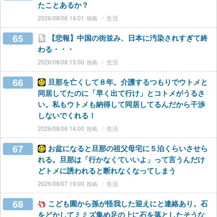
たことあるか？
2026/08/06 14:01
生活
65
【悲報】中国の街並み、日本に汚染されすぎて終
わる・・・
2026/08/08 15:00
生活
66
旦那を亡くして８年。介護するつもりでウトメと
同居してたのに「早く出て行け」とコトメがうるさ
い。私もウトメも納得して同居してるんだから干渉
しないでくれる！
2026/08/06 14:00
生活
67
お盆になると旦那の祖父母宅に５泊くらいさせら
れる。旦那は「行かなくていいよ」って言うんだけ
どトメに誘われると断れなくなってしまう
2026/08/07 19:00
生活
68
こども園から孫が怪我した迎えにと連絡あり。石
をどかしてミミズ集め足の上に石を落としたそうな