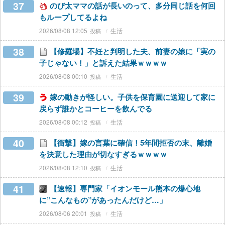
37
のび太ママの話が長いのって、多分同じ話を何回
もループしてるよね
2026/08/08 12:05
生活
38
【修羅場】不妊と判明した夫、前妻の娘に「実の
子じゃない！」と訴えた結果ｗｗｗｗ
2026/08/08 00:10
生活
39
嫁の動きが怪しい。子供を保育園に送迎して家に
戻らず誰かとコーヒーを飲んでる
2026/08/08 00:12
生活
40
【衝撃】嫁の言葉に確信！5年間拒否の末、離婚
を決意した理由が切なすぎるｗｗｗｗ
2026/08/08 12:10
生活
41
【速報】専門家「イオンモール熊本の爆心地
に”こんなもの”があったんだけど…」
2026/08/06 20:01
生活