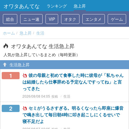
オワタあんてな
ランキング
急上昇
総合
ニュー速
VIP
オタク
エンタメ
ゲーム
ホーム
急上昇
生活
オワタあんてな 生活急上昇
人気が急上昇しているまとめ（毎時更新）
生活急上昇
1
彼の母親と初めて食事した時に彼母が「私ちゃん
は結婚したら仕事辞める予定なんですってね」と言
ってきた
2026/08/08 04:05
生活
2
セミがうるさすぎる。明るくなったら即座に爆音
で鳴き出して毎日朝4時に叩き起こしにくるせいで
寝不足だよ
2026/08/07 02:05
生活