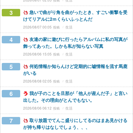
3
急いで曲がり角を曲がったとき、すごい衝撃を受
けてリアルに2ｍくらいふっとんだ
2026/08/07 00:05
生活
4
友達の家に遊びに行ったらアルバムに私の写真が
飾ってあった。しかも私が知らない写真
2026/08/06 15:05
生活
5
何処情報か知らんけど定期的に嘘情報を流す馬鹿
がいる
2026/08/08 02:05
生活
6
我が子のことを旦那が「他人が産んだ子」と言い
出した。その理由がとんでもない。
2026/08/06 06:12
生活
7
取り放題でてんこ盛りにしてるのはまあ見かける
が持ち帰りはなしでしょう、、、