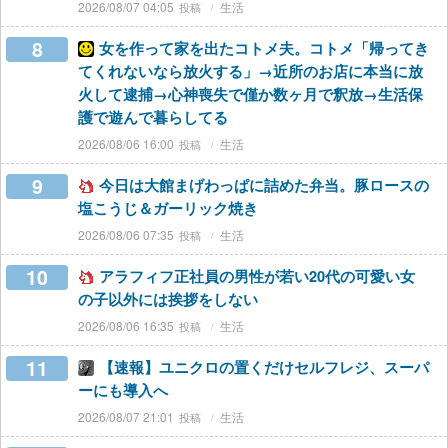
2026/08/07 04:05
生活
8
女を作って家を出たコトメ夫。コトメ「帰ってき
てくれないなら放火する」→近所のお店に本当に放
火して逮捕→心神喪失で僅か数ヶ月で釈放→生活保
護で遊んで暮らしてる
2026/08/06 16:00
生活
9
今日は大館まげわっぱに詰めた弁当。豚ロースの
塩こうじ＆ガーリック焼き
2026/08/06 07:35
生活
10
アラフィフ正社員の男性が若い20代の可愛い女
の子以外には挨拶をしない
2026/08/06 16:35
生活
11
【速報】ユニクロの置くだけセルフレジ、スーパ
ーにも導入へ
2026/08/07 21:01
生活