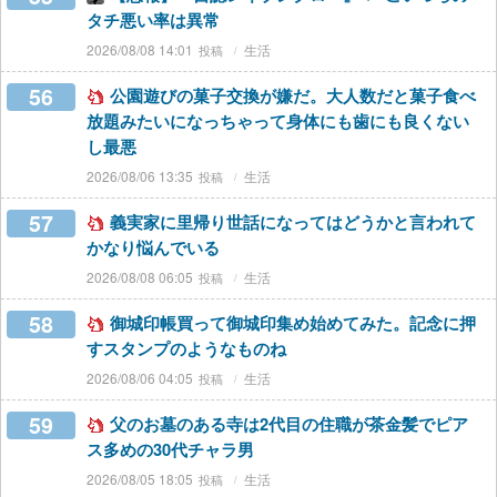
タチ悪い率は異常
2026/08/08 14:01
生活
56
公園遊びの菓子交換が嫌だ。大人数だと菓子食べ
放題みたいになっちゃって身体にも歯にも良くない
し最悪
2026/08/06 13:35
生活
57
義実家に里帰り世話になってはどうかと言われて
かなり悩んでいる
2026/08/08 06:05
生活
58
御城印帳買って御城印集め始めてみた。記念に押
すスタンプのようなものね
2026/08/06 04:05
生活
59
父のお墓のある寺は2代目の住職が茶金髪でピア
ス多めの30代チャラ男
2026/08/05 18:05
生活