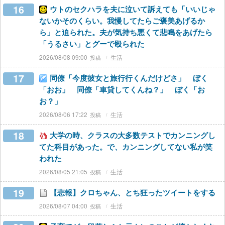
16
ウトのセクハラを夫に泣いて訴えても「いいじゃ
ないかそのくらい。我慢してたらご褒美あげるか
ら」と迫られた。夫が気持ち悪くて悲鳴をあげたら
「うるさい」とグーで殴られた
2026/08/08 09:00
生活
17
同僚「今度彼女と旅行行くんだけどさ」 ぼく
「おお」 同僚「車貸してくんね？」 ぼく「お
お？」
2026/08/06 17:22
生活
18
大学の時、クラスの大多数テストでカンニングし
てた科目があった。で、カンニングしてない私が笑
われた
2026/08/05 21:05
生活
19
【悲報】クロちゃん、とち狂ったツイートをする
2026/08/07 04:00
生活