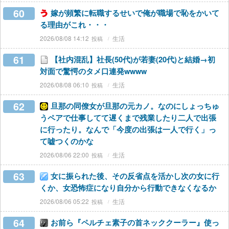
60
嫁が頻繁に転職するせいで俺が職場で恥をかいて
る理由がこれ・・・
2026/08/08 14:12
生活
61
【社内混乱】社長(50代)が若妻(20代)と結婚→初
対面で驚愕のタメ口連発wwww
2026/08/08 06:10
生活
62
旦那の同僚女が旦那の元カノ。なのにしょっちゅ
うペアで仕事してて遅くまで残業したり二人で出張
に行ったり。なんで「今度の出張は一人で行く」っ
て嘘つくのかな
2026/08/06 22:00
生活
63
女に振られた後、その反省点を活かし次の女に行
くか、女恐怖症になり自分から行動できなくなるか
2026/08/06 05:22
生活
64
お前ら『ペルチェ素子の首ネッククーラー』使っ