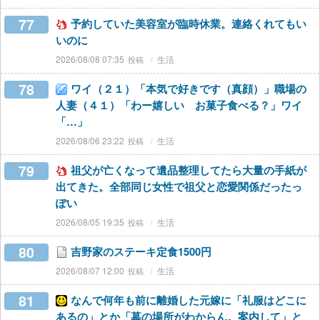
77
予約していた美容室が臨時休業。連絡くれてもい
いのに
2026/08/08 07:35
生活
78
ワイ（２１）「本気で好きです（真顔）」職場の
人妻（４１）「わー嬉しい お菓子食べる？」ワイ
「…」
2026/08/06 23:22
生活
79
祖父が亡くなって遺品整理してたら大量の手紙が
出てきた。全部同じ女性で祖父と恋愛関係だったっ
ぽい
2026/08/05 19:35
生活
80
吉野家のステーキ定食1500円
2026/08/07 12:00
生活
81
なんで何年も前に離婚した元嫁に「礼服はどこに
あるの」とか「墓の場所がわからん。案内して」と