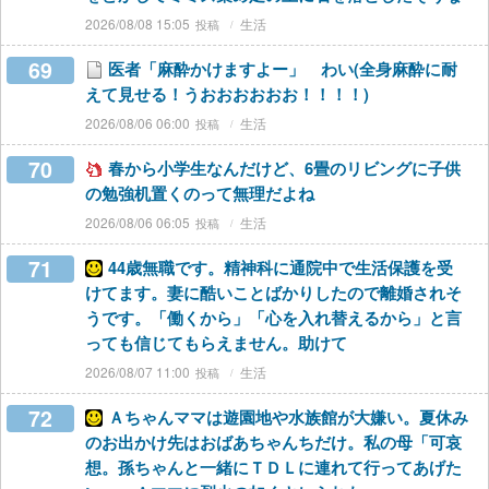
2026/08/08 15:05
生活
69
医者「麻酔かけますよー」 わい(全身麻酔に耐
えて見せる！うおおおおおお！！！！)
2026/08/06 06:00
生活
70
春から小学生なんだけど、6畳のリビングに子供
の勉強机置くのって無理だよね
2026/08/06 06:05
生活
71
44歳無職です。精神科に通院中で生活保護を受
けてます。妻に酷いことばかりしたので離婚されそ
うです。「働くから」「心を入れ替えるから」と言
っても信じてもらえません。助けて
2026/08/07 11:00
生活
72
Ａちゃんママは遊園地や水族館が大嫌い。夏休み
のお出かけ先はおばあちゃんちだけ。私の母「可哀
想。孫ちゃんと一緒にＴＤＬに連れて行ってあげた