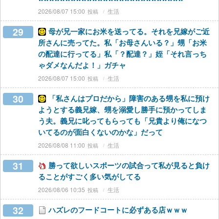
2026/08/07 15:00
生活
29
母が兄一家にお米を送ってる。それを兄嫁がご近
所さんに売ってた。私「お母さんいる？」甥「お米
の配達に行ってる」私「？配達？」姪「それ言っち
ゃダメなんだよ！」ガチャ
2026/08/07 15:00
生活
30
「私さんはプロだから」障害のある甥を私に預け
ようとする義兄嫁、甥を溺愛し勝手に預かってしま
う夫。義兄に叱ってもらっても「兄貴より俺になつ
いてるのが面白くないのかな」だって
2026/08/08 11:00
生活
31
勝って欲しいスポーツの試合って私が見ると負け
ることがすごく多い気がしてる
2026/08/06 10:35
生活
32
ハズレのフードコートに必ずある店ｗｗｗ