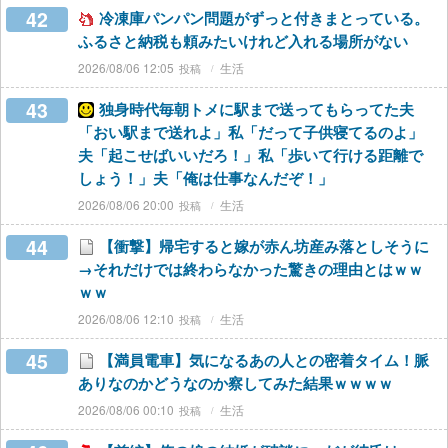
42
冷凍庫パンパン問題がずっと付きまとっている。
ふるさと納税も頼みたいけれど入れる場所がない
2026/08/06 12:05
生活
43
独身時代毎朝トメに駅まで送ってもらってた夫
「おい駅まで送れよ」私「だって子供寝てるのよ」
夫「起こせばいいだろ！」私「歩いて行ける距離で
しょう！」夫「俺は仕事なんだぞ！」
2026/08/06 20:00
生活
44
【衝撃】帰宅すると嫁が赤ん坊産み落としそうに
→それだけでは終わらなかった驚きの理由とはｗｗ
ｗｗ
2026/08/06 12:10
生活
45
【満員電車】気になるあの人との密着タイム！脈
ありなのかどうなのか察してみた結果ｗｗｗｗ
2026/08/06 00:10
生活