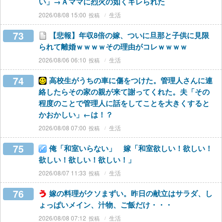
い」→Ａママに烈火の如くキレられた
2026/08/08 15:00
生活
73
【悲報】年収8倍の嫁、ついに旦那と子供に見限
られて離婚ｗｗｗｗその理由がコレｗｗｗｗ
2026/08/06 06:10
生活
74
高校生がうちの車に傷をつけた。管理人さんに連
絡したらその家の親が来て謝ってくれた。夫「その
程度のことで管理人に話をしてことを大きくすると
かおかしい」←は！？
2026/08/08 07:00
生活
75
俺「和室いらない」 嫁「和室欲しい！欲しい！
欲しい！欲しい！欲しい！」
2026/08/07 11:33
生活
76
嫁の料理がクソまずい。昨日の献立はサラダ、し
ょっぱいメイン、汁物、ご飯だけ・・・
2026/08/08 07:12
生活