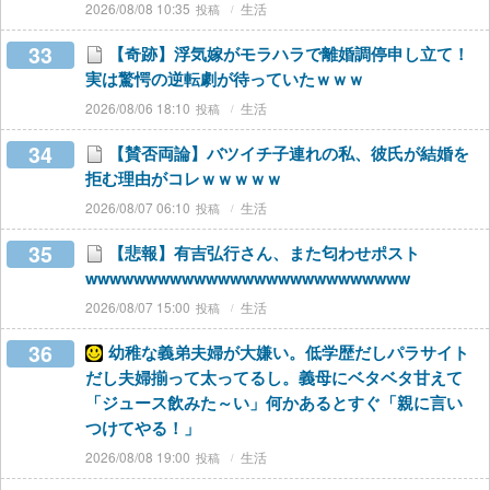
2026/08/08 10:35
生活
33
【奇跡】浮気嫁がモラハラで離婚調停申し立て！
実は驚愕の逆転劇が待っていたｗｗｗ
2026/08/06 18:10
生活
34
【賛否両論】バツイチ子連れの私、彼氏が結婚を
拒む理由がコレｗｗｗｗｗ
2026/08/07 06:10
生活
35
【悲報】有吉弘行さん、また匂わせポスト
wwwwwwwwwwwwwwwwwwwwwwwwwww
2026/08/07 15:00
生活
36
幼稚な義弟夫婦が大嫌い。低学歴だしパラサイト
だし夫婦揃って太ってるし。義母にベタベタ甘えて
「ジュース飲みた～い」何かあるとすぐ「親に言い
つけてやる！」
2026/08/08 19:00
生活