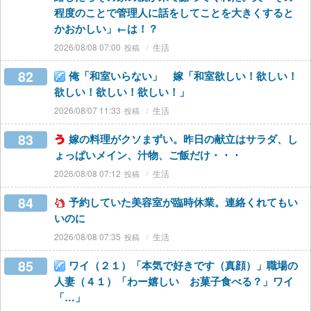
程度のことで管理人に話をしてことを大きくすると
かおかしい」←は！？
2026/08/08 07:00
生活
82
俺「和室いらない」 嫁「和室欲しい！欲しい！
欲しい！欲しい！欲しい！」
2026/08/07 11:33
生活
83
嫁の料理がクソまずい。昨日の献立はサラダ、し
ょっぱいメイン、汁物、ご飯だけ・・・
2026/08/08 07:12
生活
84
予約していた美容室が臨時休業。連絡くれてもい
いのに
2026/08/08 07:35
生活
85
ワイ（２１）「本気で好きです（真顔）」職場の
人妻（４１）「わー嬉しい お菓子食べる？」ワイ
「…」