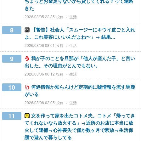
ちょっとお金足りないから貸してくれる？って連絡
きた
2026/08/05 22:35
生活
8
【警告】社会人「スムージーにキウイ皮ごと入れ
よ。これ美容にいいんだよね〜」→ 結果…
2026/08/06 08:01
生活
9
我が子のことを旦那が「他人が産んだ子」と言い
出した。その理由がとんでもない。
2026/08/06 06:12
生活
10
何処情報か知らんけど定期的に嘘情報を流す馬鹿
がいる
2026/08/08 02:05
生活
11
女を作って家を出たコトメ夫。コトメ「帰ってき
てくれないなら放火する」→近所のお店に本当に放
火して逮捕→心神喪失で僅か数ヶ月で釈放→生活保
護で遊んで暮らしてる