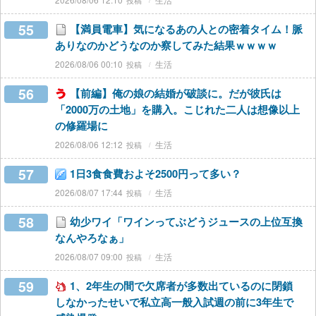
55
【満員電車】気になるあの人との密着タイム！脈
ありなのかどうなのか察してみた結果ｗｗｗｗ
2026/08/06 00:10
生活
56
【前編】俺の娘の結婚が破談に。だが彼氏は
「2000万の土地」を購入。こじれた二人は想像以上
の修羅場に
2026/08/06 12:12
生活
57
1日3食食費およそ2500円って多い？
2026/08/07 17:44
生活
58
幼少ワイ「ワインってぶどうジュースの上位互換
なんやろなぁ」
2026/08/07 09:00
生活
59
1、2年生の間で欠席者が多数出ているのに閉鎖
しなかったせいで私立高一般入試週の前に3年生で