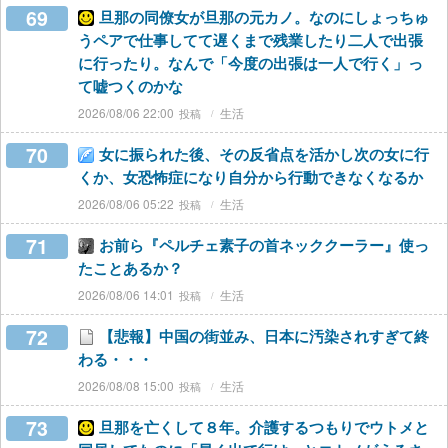
69
旦那の同僚女が旦那の元カノ。なのにしょっちゅ
うペアで仕事してて遅くまで残業したり二人で出張
に行ったり。なんで「今度の出張は一人で行く」っ
て嘘つくのかな
2026/08/06 22:00
生活
70
女に振られた後、その反省点を活かし次の女に行
くか、女恐怖症になり自分から行動できなくなるか
2026/08/06 05:22
生活
71
お前ら『ペルチェ素子の首ネッククーラー』使っ
たことあるか？
2026/08/06 14:01
生活
72
【悲報】中国の街並み、日本に汚染されすぎて終
わる・・・
2026/08/08 15:00
生活
73
旦那を亡くして８年。介護するつもりでウトメと