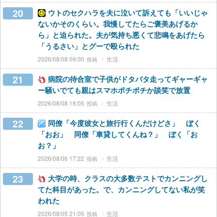
20
ウトのセクハラを夫に泣いて訴えても「いいじゃ
ないかそのくらい。我慢してたらご褒美あげるか
ら」と迫られた。夫が気持ち悪くて悲鳴をあげたら
「うるさい」とグーで殴られた
2026/08/08 09:00
生活
21
病院の待合室で子供がドタバタ走ってギャーギャ
ー騒いでても親はスマホポチポチか談笑で放置
2026/08/08 18:05
生活
22
同僚「今度彼女と旅行行くんだけどさ」 ぼく
「おお」 同僚「車貸してくんね？」 ぼく「お
お？」
2026/08/06 17:22
生活
23
大学の時、クラスの大多数テストでカンニングし
てた科目があった。で、カンニングしてない私が笑
われた
2026/08/05 21:05
生活