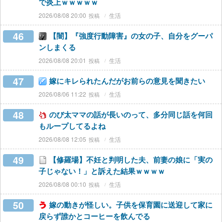
で炎上ｗｗｗｗｗ
2026/08/08 20:00
生活
46
【闇】『強度行動障害』の女の子、自分をグーパ
ンしまくる
2026/08/08 20:01
生活
47
嫁にキレられたんだがお前らの意見を聞きたい
2026/08/06 11:22
生活
48
のび太ママの話が長いのって、多分同じ話を何回
もループしてるよね
2026/08/08 12:05
生活
49
【修羅場】不妊と判明した夫、前妻の娘に「実の
子じゃない！」と訴えた結果ｗｗｗｗ
2026/08/08 00:10
生活
50
嫁の動きが怪しい。子供を保育園に送迎して家に
戻らず誰かとコーヒーを飲んでる