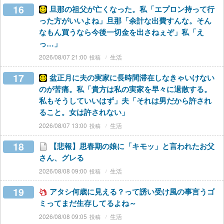
16
旦那の祖父が亡くなった。私「エプロン持って行
った方がいいよね」旦那「余計な出費すんな。そん
なもん買うなら今後一切金を出さねぇぞ」私「え
っ…」
2026/08/07 21:00
生活
17
盆正月に夫の実家に長時間滞在しなきゃいけない
のが苦痛。私「貴方は私の実家を早々に退散する。
私もそうしていいはず」夫「それは男だから許され
ること。女は許されない」
2026/08/07 13:00
生活
18
【悲報】思春期の娘に「キモッ」と言われたお父
さん、グレる
2026/08/08 09:00
生活
19
アタシ何歳に見える？って誘い受け風の事言うゴ
ミってまだ生存してるよね～
2026/08/08 09:05
生活