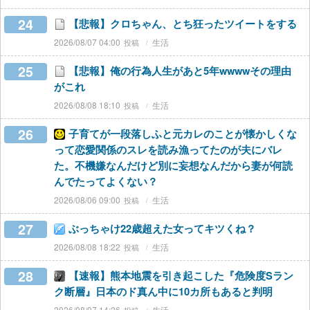
24
【悲報】クロちゃん、とち狂ったツイートをする
2026/08/07 04:00
生活
25
【悲報】俺の行為人生があと5年wwwwその理由
がこれ
2026/08/08 18:10
生活
26
子育てが一段落しふと元カレのことが懐かしくな
って恋愛関係のスレを読み漁ってたのが夫にバレ
た。不機嫌なんだけど別に妄想なんだから妻が何読
んでたってよくない？
2026/08/06 09:00
生活
27
ぶっちゃけ22歳超えた女ってキツくね？
2026/08/08 18:22
生活
28
【速報】熊本地震を引き起こした『危険度Sラン
ク断層』日本のド真ん中に10カ所もあると判明
2026/08/07 14:26
生活