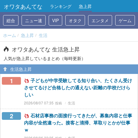
オワタあんてな
ランキング
急上昇
総合
ニュー速
VIP
オタク
エンタメ
ゲーム
ホーム
急上昇
生活
オワタあんてな 生活急上昇
人気が急上昇しているまとめ（毎時更新）
生活急上昇
1
子どもが中学受験してる知り合い、たくさん受け
させてるけど合格したの通えない距離の学校だけら
しい
2026/08/07 07:35
生活
2
石材店事務の面接行ってきたが、募集内容と仕事
内容が全然違った。接客と清掃、草取りとかが仕事
ｗ
2026/08/06 22:35
生活