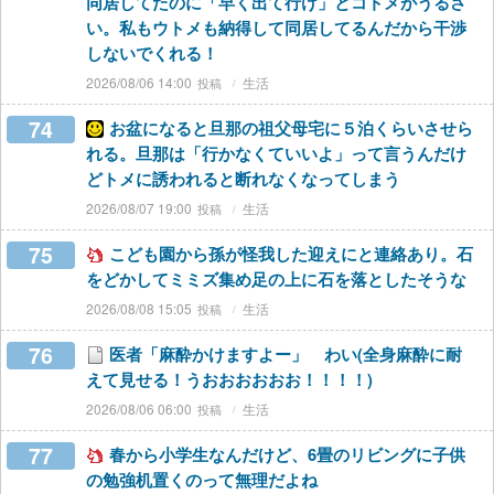
同居してたのに「早く出て行け」とコトメがうるさ
い。私もウトメも納得して同居してるんだから干渉
しないでくれる！
2026/08/06 14:00
生活
74
お盆になると旦那の祖父母宅に５泊くらいさせら
れる。旦那は「行かなくていいよ」って言うんだけ
どトメに誘われると断れなくなってしまう
2026/08/07 19:00
生活
75
こども園から孫が怪我した迎えにと連絡あり。石
をどかしてミミズ集め足の上に石を落としたそうな
2026/08/08 15:05
生活
76
医者「麻酔かけますよー」 わい(全身麻酔に耐
えて見せる！うおおおおおお！！！！)
2026/08/06 06:00
生活
77
春から小学生なんだけど、6畳のリビングに子供
の勉強机置くのって無理だよね