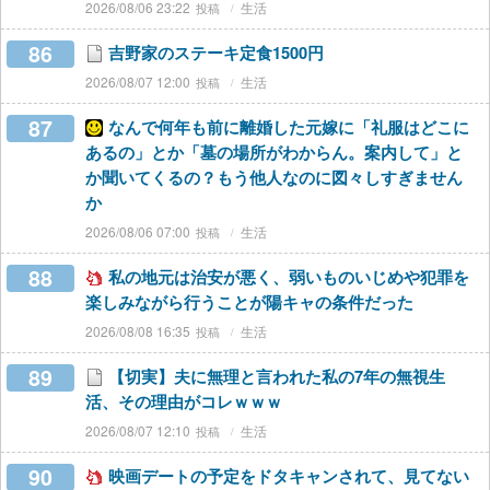
2026/08/06 23:22
生活
86
吉野家のステーキ定食1500円
2026/08/07 12:00
生活
87
なんで何年も前に離婚した元嫁に「礼服はどこに
あるの」とか「墓の場所がわからん。案内して」と
か聞いてくるの？もう他人なのに図々しすぎません
か
2026/08/06 07:00
生活
88
私の地元は治安が悪く、弱いものいじめや犯罪を
楽しみながら行うことが陽キャの条件だった
2026/08/08 16:35
生活
89
【切実】夫に無理と言われた私の7年の無視生
活、その理由がコレｗｗｗ
2026/08/07 12:10
生活
90
映画デートの予定をドタキャンされて、見てない