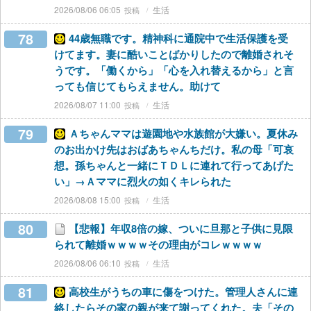
2026/08/06 06:05
生活
78
44歳無職です。精神科に通院中で生活保護を受
けてます。妻に酷いことばかりしたので離婚されそ
うです。「働くから」「心を入れ替えるから」と言
っても信じてもらえません。助けて
2026/08/07 11:00
生活
79
Ａちゃんママは遊園地や水族館が大嫌い。夏休み
のお出かけ先はおばあちゃんちだけ。私の母「可哀
想。孫ちゃんと一緒にＴＤＬに連れて行ってあげた
い」→Ａママに烈火の如くキレられた
2026/08/08 15:00
生活
80
【悲報】年収8倍の嫁、ついに旦那と子供に見限
られて離婚ｗｗｗｗその理由がコレｗｗｗｗ
2026/08/06 06:10
生活
81
高校生がうちの車に傷をつけた。管理人さんに連
絡したらその家の親が来て謝ってくれた。夫「その