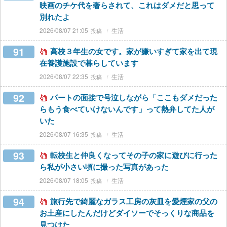
映画のチケ代を奢らされて、これはダメだと思って
別れたよ
2026/08/07 21:05
生活
91
高校３年生の女です。家が嫌いすぎて家を出て現
在養護施設で暮らしています
2026/08/07 22:35
生活
92
パートの面接で号泣しながら「ここもダメだった
らもう食べていけないんです」って熱弁してた人が
いた
2026/08/07 16:35
生活
93
転校生と仲良くなってその子の家に遊びに行った
ら私が小さい頃に撮った写真があった
2026/08/07 18:05
生活
94
旅行先で綺麗なガラス工房の灰皿を愛煙家の父の
お土産にしたんだけどダイソーでそっくりな商品を
見つけた