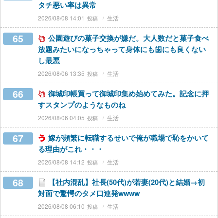
タチ悪い率は異常
2026/08/08 14:01
生活
65
公園遊びの菓子交換が嫌だ。大人数だと菓子食べ
放題みたいになっちゃって身体にも歯にも良くない
し最悪
2026/08/06 13:35
生活
66
御城印帳買って御城印集め始めてみた。記念に押
すスタンプのようなものね
2026/08/06 04:05
生活
67
嫁が頻繁に転職するせいで俺が職場で恥をかいて
る理由がこれ・・・
2026/08/08 14:12
生活
68
【社内混乱】社長(50代)が若妻(20代)と結婚→初
対面で驚愕のタメ口連発wwww
2026/08/08 06:10
生活