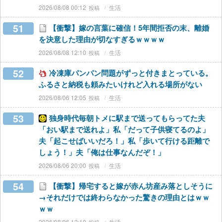
2026/08/08 00:12
生活
51
【衝撃】嫁の言葉に確信！5年間拒否の末、離婚
を決意した理由が切なすぎるｗｗｗｗ
2026/08/08 12:10
生活
52
冷凍庫パンパン問題がずっと付きまとっている。
ふるさと納税も頼みたいけれど入れる場所がない
2026/08/06 12:05
生活
53
独身時代毎朝トメに駅まで送ってもらってた夫
「おい駅まで送れよ」私「だって子供寝てるのよ」
夫「起こせばいいだろ！」私「歩いて行ける距離で
しょう！」夫「俺は仕事なんだぞ！」
2026/08/06 20:00
生活
54
【衝撃】帰宅すると嫁が赤ん坊産み落としそうに
→それだけでは終わらなかった驚きの理由とはｗｗ
ｗｗ
2026/08/06 12:10
生活