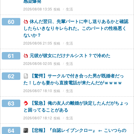
感染爆発
2026/08/08 13:35
生活
60
休んだ翌日、先輩パートに申し送りあるかと確認
したらいきなりキレられた。このパートの性格悪く
ないか？
2026/08/06 21:05
生活
61
元彼が彼女にだけナルシスト？で冷めた
2026/08/06 02:05
生活
62
【驚愕】サークルで付き合った男が既婚者だっ
た！しかも妻から直接電話が来たんだがｗｗｗｗ
2026/08/07 18:10
生活
63
【緊急】俺の友人の離婚が決定したんだがちょっ
と困ってることがある
2026/08/07 18:12
生活
64
【悲報】『自認レイブンクロー』 ← こいつらの