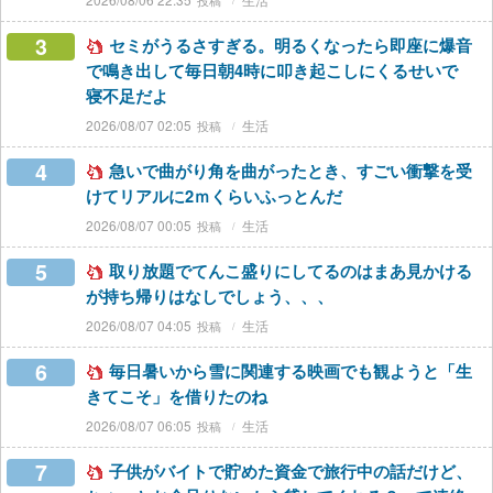
3
セミがうるさすぎる。明るくなったら即座に爆音
で鳴き出して毎日朝4時に叩き起こしにくるせいで
寝不足だよ
2026/08/07 02:05
生活
4
急いで曲がり角を曲がったとき、すごい衝撃を受
けてリアルに2ｍくらいふっとんだ
2026/08/07 00:05
生活
5
取り放題でてんこ盛りにしてるのはまあ見かける
が持ち帰りはなしでしょう、、、
2026/08/07 04:05
生活
6
毎日暑いから雪に関連する映画でも観ようと「生
きてこそ」を借りたのね
2026/08/07 06:05
生活
7
子供がバイトで貯めた資金で旅行中の話だけど、