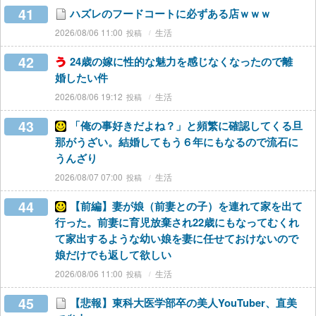
41
ハズレのフードコートに必ずある店ｗｗｗ
2026/08/06 11:00
生活
42
24歳の嫁に性的な魅力を感じなくなったので離
婚したい件
2026/08/06 19:12
生活
43
「俺の事好きだよね？」と頻繁に確認してくる旦
那がうざい。結婚してもう６年にもなるので流石に
うんざり
2026/08/07 07:00
生活
44
【前編】妻が娘（前妻との子）を連れて家を出て
行った。前妻に育児放棄され22歳にもなってむくれ
て家出するような幼い娘を妻に任せておけないので
娘だけでも返して欲しい
2026/08/06 11:00
生活
45
【悲報】東科大医学部卒の美人YouTuber、直美