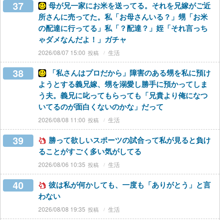
37
母が兄一家にお米を送ってる。それを兄嫁がご近
所さんに売ってた。私「お母さんいる？」甥「お米
の配達に行ってる」私「？配達？」姪「それ言っち
ゃダメなんだよ！」ガチャ
2026/08/07 15:00
生活
38
「私さんはプロだから」障害のある甥を私に預け
ようとする義兄嫁、甥を溺愛し勝手に預かってしま
う夫。義兄に叱ってもらっても「兄貴より俺になつ
いてるのが面白くないのかな」だって
2026/08/08 11:00
生活
39
勝って欲しいスポーツの試合って私が見ると負け
ることがすごく多い気がしてる
2026/08/06 10:35
生活
40
彼は私が何かしても、一度も「ありがとう」と言
わない
2026/08/08 19:35
生活