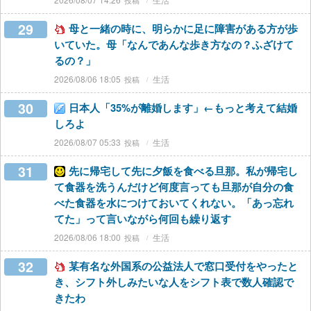
29
母と一緒の時に、明らかに足に障害がある方が歩
いていた。母「なんであんな歩き方なの？ふざけて
るの？」
2026/08/06 18:05
生活
30
日本人「35%が離婚します」←もっと考えて結婚
しろよ
2026/08/07 05:33
生活
31
先に帰宅して先に夕飯を食べる旦那。私が帰宅し
て食器を洗うんだけど何度言っても旦那が自分の食
べた食器を水につけておいてくれない。「あっ忘れ
てた」って言いながら何回も繰り返す
2026/08/06 18:00
生活
32
某有名な外国系の公益法人で窓口受付をやったと
き、シフト外しみたいな人をシフト表で数人確認で
きたわ