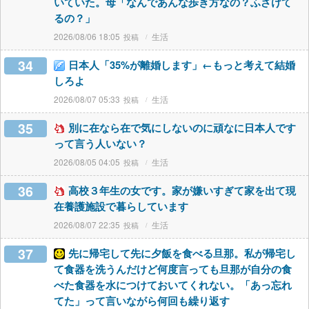
いていた。母「なんであんな歩き方なの？ふざけて
るの？」
2026/08/06 18:05
生活
34
日本人「35%が離婚します」←もっと考えて結婚
しろよ
2026/08/07 05:33
生活
35
別に在なら在で気にしないのに頑なに日本人です
って言う人いない？
2026/08/05 04:05
生活
36
高校３年生の女です。家が嫌いすぎて家を出て現
在養護施設で暮らしています
2026/08/07 22:35
生活
37
先に帰宅して先に夕飯を食べる旦那。私が帰宅し
て食器を洗うんだけど何度言っても旦那が自分の食
べた食器を水につけておいてくれない。「あっ忘れ
てた」って言いながら何回も繰り返す