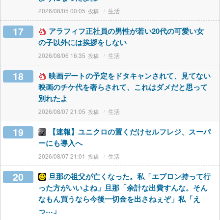
2026/08/05 00:05
生活
17
アラフィフ正社員の男性が若い20代の可愛い女
の子以外には挨拶をしない
2026/08/06 16:35
生活
18
映画デートの予定をドタキャンされて、見てない
映画のチケ代を奢らされて、これはダメだと思って
別れたよ
2026/08/07 21:05
生活
19
【速報】ユニクロの置くだけセルフレジ、スーパ
ーにも導入へ
2026/08/07 21:01
生活
20
旦那の祖父が亡くなった。私「エプロン持って行
った方がいいよね」旦那「余計な出費すんな。そん
なもん買うなら今後一切金を出さねぇぞ」私「え
っ…」