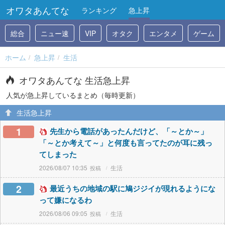
オワタあんてな
ランキング
急上昇
総合
ニュー速
VIP
オタク
エンタメ
ゲーム
ホーム
急上昇
生活
オワタあんてな 生活急上昇
人気が急上昇しているまとめ（毎時更新）
生活急上昇
1
先生から電話があったんだけど、「～とか～」
「～とか考えて～」と何度も言ってたのが耳に残っ
てしまった
2026/08/07 10:35
生活
2
最近うちの地域の駅に鳩ジジイが現れるようにな
って嫌になるわ
2026/08/06 09:05
生活