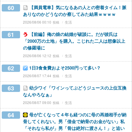
60
【満員電車】気になるあの人との密着タイム！脈
ありなのかどうなのか察してみた結果ｗｗｗｗ
2026/08/06 00:10
生活
61
【前編】俺の娘の結婚が破談に。だが彼氏は
「2000万の土地」を購入。こじれた二人は想像以上
の修羅場に
2026/08/06 12:12
生活
62
1日3食食費およそ2500円って多い？
2026/08/07 17:44
生活
63
幼少ワイ「ワインってぶどうジュースの上位互換
なんやろなぁ」
2026/08/07 09:00
生活
64
母が亡くなって４年も経つのに母の再婚相手が納
骨してくれない。男「借金で納骨のお金がない」私
「それなら私が」男「骨は絶対に渡さん！」と追い