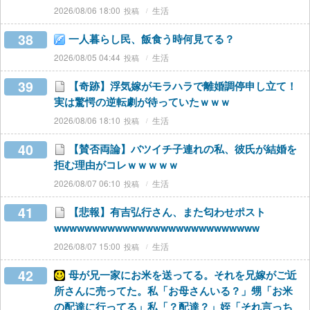
2026/08/06 18:00
生活
38
一人暮らし民、飯食う時何見てる？
2026/08/05 04:44
生活
39
【奇跡】浮気嫁がモラハラで離婚調停申し立て！
実は驚愕の逆転劇が待っていたｗｗｗ
2026/08/06 18:10
生活
40
【賛否両論】バツイチ子連れの私、彼氏が結婚を
拒む理由がコレｗｗｗｗｗ
2026/08/07 06:10
生活
41
【悲報】有吉弘行さん、また匂わせポスト
wwwwwwwwwwwwwwwwwwwwwwwwwww
2026/08/07 15:00
生活
42
母が兄一家にお米を送ってる。それを兄嫁がご近
所さんに売ってた。私「お母さんいる？」甥「お米
の配達に行ってる」私「？配達？」姪「それ言っち