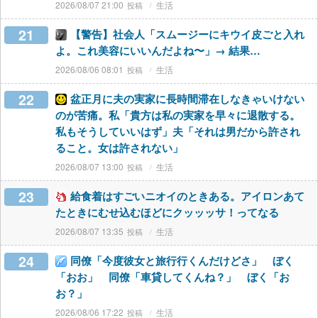
2026/08/07 21:00
生活
21
【警告】社会人「スムージーにキウイ皮ごと入れ
よ。これ美容にいいんだよね〜」→ 結果…
2026/08/06 08:01
生活
22
盆正月に夫の実家に長時間滞在しなきゃいけない
のが苦痛。私「貴方は私の実家を早々に退散する。
私もそうしていいはず」夫「それは男だから許され
ること。女は許されない」
2026/08/07 13:00
生活
23
給食着はすごいニオイのときある。アイロンあて
たときにむせ込むほどにクッッッサ！ってなる
2026/08/07 13:35
生活
24
同僚「今度彼女と旅行行くんだけどさ」 ぼく
「おお」 同僚「車貸してくんね？」 ぼく「お
お？」
2026/08/06 17:22
生活