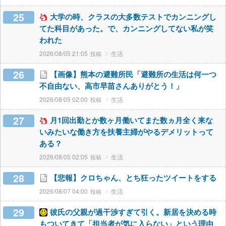
25
大学の時、クラスの大多数テストでカンニングし
てた科目があった。で、カンニングしてない私が笑
われた
2026/08/05 21:05
生活
26
【画像】熊本の避難所民「避難所の生活は何一つ
不自由ない、高市早苗さんありがとう！」
2026/08/05 02:00
生活
27
月1回出勤とか数ヶ月働いてまた数ヵ月全く来な
いみたいな働き方を扶養主婦がやるデメリットって
ある？
2026/08/05 02:05
生活
28
【悲報】クロちゃん、とち狂ったツイートをする
2026/08/07 04:00
生活
29
彼氏の父親が過干渉すぎて引く。新居を決める時
もついてきて「担当者が気に入らない」という理由