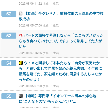
2026/08/06 11:22
生活
52
【動画】半グレさん、歌舞伎町の人混みの中で拉
致成功
2026/08/05 07:00
生活
53
パートの面接で号泣しながら「ここもダメだった
らもう食べていけないんです」って熱弁してた人が
いた
2026/08/07 16:35
生活
54
ウトメと同居してる私たちを「自分が長男だか
ら」と追い出して同居を始めた義兄夫婦。４年後に
新居を建てた。家を継ぐために同居するんじゃなか
ったのかよ！
2026/08/05 07:00
生活
55
【速報】専門家「イオンモール熊本の爆心地
に”こんなもの”があったんだけど…」
2026/08/06 20:01
生活