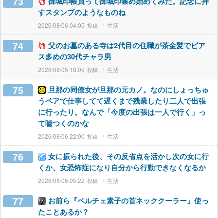
73
御城印帳買って御城印集め始めてみた。記念に押
すスタンプのようなものね
2026/08/06 04:05
生活
74
父のお墓のある寺は2代目の住職が茶金髪でピア
ス多めの30代チャラ男
2026/08/05 18:05
生活
75
旦那の同僚女が旦那の元カノ。なのにしょっちゅ
うペアで仕事してて遅くまで残業したり二人で出張
に行ったり。なんで「今度の出張は一人で行く」っ
て嘘つくのかな
2026/08/06 22:00
生活
76
女に振られた後、その反省点を活かし次の女に行
くか、女恐怖症になり自分から行動できなくなるか
2026/08/06 05:22
生活
77
お前ら『ペルチェ素子の首ネッククーラー』使っ
たことあるか？