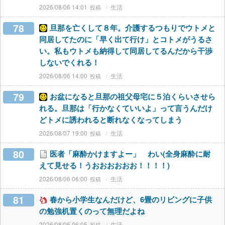
2026/08/06 14:01
生活
78
旦那を亡くして８年。介護するつもりでウトメと
同居してたのに「早く出て行け」とコトメがうるさ
い。私もウトメも納得して同居してるんだから干渉
しないでくれる！
2026/08/06 14:00
生活
79
お盆になると旦那の祖父母宅に５泊くらいさせら
れる。旦那は「行かなくていいよ」って言うんだけ
どトメに誘われると断れなくなってしまう
2026/08/07 19:00
生活
80
医者「麻酔かけますよー」 わい(全身麻酔に耐
えて見せる！うおおおおおお！！！！)
2026/08/06 06:00
生活
81
春から小学生なんだけど、6畳のリビングに子供
の勉強机置くのって無理だよね
2026/08/06 06:05
生活