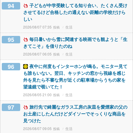
94
子どもが中学受験してる知り合い、たくさん受け
させてるけど合格したの通えない距離の学校だけら
しい
2026/08/07 07:35
生活
95
毎日暑いから雪に関連する映画でも観ようと「生
きてこそ」を借りたのね
2026/08/07 06:05
生活
96
夜中に何度もインターホンが鳴る。モニター見て
も誰もいない。翌日、キッチンの窓から視線を感じ
外を見たら不審な男が近くの駐車場からうちの家を
望遠鏡で覗いてた！
2026/08/05 21:00
生活
97
旅行先で綺麗なガラス工房の灰皿を愛煙家の父の
お土産にしたんだけどダイソーでそっくりな商品を
見つけた
2026/08/07 09:05
生活