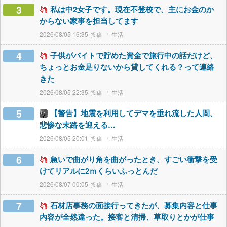
3
私は中2女子です。現在不登校で、主にお金のか
からない家事を担当してます
2026/08/05 16:35
生活
4
子供がバイトで貯めた資金で旅行中の話だけど、
ちょっとお金足りないから貸してくれる？って連絡
きた
2026/08/05 22:35
生活
5
【警告】地震を利用してデマを垂れ流した人間、
悲惨な末路を迎える…
2026/08/05 20:01
生活
6
急いで曲がり角を曲がったとき、すごい衝撃を受
けてリアルに2ｍくらいふっとんだ
2026/08/07 00:05
生活
7
石材店事務の面接行ってきたが、募集内容と仕事
内容が全然違った。接客と清掃、草取りとかが仕事