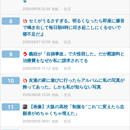
ｗ
2026/08/06 22:35
生活
8
セミがうるさすぎる。明るくなったら即座に爆音
で鳴き出して毎日朝4時に叩き起こしにくるせいで
寝不足だよ
2026/08/07 02:05
生活
9
義姪が「自損事故」で大怪我した。だが慰謝料と
治療費をなぜか私に請求されてる
2026/08/05 12:12
生活
10
友達の家に遊びに行ったらアルバムに私の写真が
飾ってあった。しかも私が知らない写真
2026/08/06 15:05
生活
11
【画像】大阪の高校「制服を”これ”に変えたら志
願者がめちゃくちゃ増えた」
2026/08/05 08:01
生活