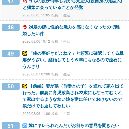
47
うちの親が何年も前から元恋人(親自身の元恋人)
と頻繁に会っていることが発覚
2026/08/05 15:05
生活
48
24歳の嫁に性的な魅力を感じなくなったので離
婚したい件
2026/08/06 19:12
生活
49
「俺の事好きだよね？」と頻繁に確認してくる旦
那がうざい。結婚してもう６年にもなるので流石に
うんざり
2026/08/07 07:00
生活
50
【前編】妻が娘（前妻との子）を連れて家を出て
行った。前妻に育児放棄され22歳にもなってむくれ
て家出するような幼い娘を妻に任せておけないので
娘だけでも返して欲しい
2026/08/06 11:00
生活
51
嫁にキレられたんだがお前らの意見を聞きたい