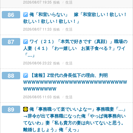
2026/08/07 19:35
生活
86
俺「和室いらない」 嫁「和室欲しい！欲しい！
欲しい！欲しい！欲しい！」
2026/08/07 11:33
生活
87
ワイ（２１）「本気で好きです（真顔）」職場の
人妻（４１）「わー嬉しい お菓子食べる？」ワイ
「…」
2026/08/06 23:22
生活
88
【速報】Z世代の身長低下の理由、判明
WWWWWWWWWWWWWWWWWWWWWWWWW
WWWWWWWW
2026/08/05 11:03
生活
89
俺「事務職って楽でいいよなー」事務職妻「…」
→辞令が出て事務職になった俺「やっぱ俺事務向い
てないわ」妻「私も貴方の妻は向いてないと思う。
離婚しましょう」俺「えっ」