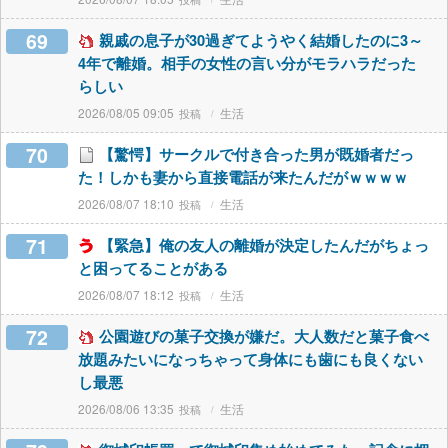
69
親戚の息子が30過ぎてようやく結婚したのに3～
4年で離婚。相手の女性の言い分がモラハラだった
らしい
2026/08/05 09:05
生活
70
【驚愕】サークルで付き合った男が既婚者だっ
た！しかも妻から直接電話が来たんだがｗｗｗｗ
2026/08/07 18:10
生活
71
【緊急】俺の友人の離婚が決定したんだがちょっ
と困ってることがある
2026/08/07 18:12
生活
72
公園遊びの菓子交換が嫌だ。大人数だと菓子食べ
放題みたいになっちゃって身体にも歯にも良くない
し最悪
2026/08/06 13:35
生活