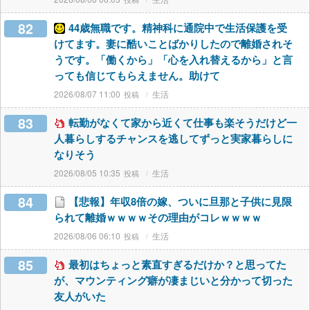
82
44歳無職です。精神科に通院中で生活保護を受
けてます。妻に酷いことばかりしたので離婚されそ
うです。「働くから」「心を入れ替えるから」と言
っても信じてもらえません。助けて
2026/08/07 11:00
生活
83
転勤がなくて家から近くて仕事も楽そうだけど一
人暮らしするチャンスを逃してずっと実家暮らしに
なりそう
2026/08/05 10:35
生活
84
【悲報】年収8倍の嫁、ついに旦那と子供に見限
られて離婚ｗｗｗｗその理由がコレｗｗｗｗ
2026/08/06 06:10
生活
85
最初はちょっと素直すぎるだけか？と思ってた
が、マウンティング癖が凄まじいと分かって切った
友人がいた