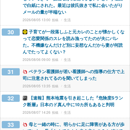
で白紙にされた。最近は彼氏抜きで私に会いたがり
メールの量が半端ない
2026/08/05 13:00
生活
30
子育てが一段落しふと元カレのことが懐かしくな
って恋愛関係のスレを読み漁ってたのが夫にバレ
た。不機嫌なんだけど別に妄想なんだから妻が何読
んでたってよくない？
2026/08/06 09:00
生活
31
ベテラン看護師が若い看護師への指導の仕方で上
司に注意されてるのを聞いてしまった
2026/08/05 13:35
生活
32
【速報】熊本地震を引き起こした『危険度Sラン
ク断層』日本のド真ん中に10カ所もあると判明
2026/08/07 14:26
生活
33
母と一緒の時に、明らかに足に障害がある方が歩