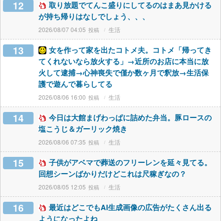
12
取り放題でてんこ盛りにしてるのはまあ見かける
が持ち帰りはなしでしょう、、、
2026/08/07 04:05
生活
13
女を作って家を出たコトメ夫。コトメ「帰ってき
てくれないなら放火する」→近所のお店に本当に放
火して逮捕→心神喪失で僅か数ヶ月で釈放→生活保
護で遊んで暮らしてる
2026/08/06 16:00
生活
14
今日は大館まげわっぱに詰めた弁当。豚ロースの
塩こうじ＆ガーリック焼き
2026/08/06 07:35
生活
15
子供がアベマで葬送のフリーレンを延々見てる。
回想シーンばかりだけどこれは尺稼ぎなの？
2026/08/05 12:05
生活
16
最近はどこでもAI生成画像の広告がたくさん出る
ようになったよね