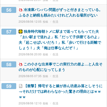
56
冷凍庫パンパン問題がずっと付きまとっている。
ふるさと納税も頼みたいけれど入れる場所がない
2026/08/06 12:05
生活
57
独身時代毎朝トメに駅まで送ってもらってた夫
「おい駅まで送れよ」私「だって子供寝てるのよ」
夫「起こせばいいだろ！」私「歩いて行ける距離で
しょう！」夫「俺は仕事なんだぞ！」
2026/08/06 20:00
生活
58
この小さな出来事でこの実行力の差よ…と人生そ
のものが心配になってしまう
2026/08/05 07:35
生活
59
【衝撃】帰宅すると嫁が赤ん坊産み落としそうに
→それだけでは終わらなかった驚きの理由とはｗｗ
ｗｗ
2026/08/06 12:10
生活