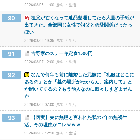
2026/08/05 11:00
生活
90
祖父が亡くなって遺品整理してたら大量の手紙が
出てきた。全部同じ女性で祖父と恋愛関係だったっ
ぽい
2026/08/05 19:35
生活
91
吉野家のステーキ定食1500円
2026/08/07 12:00
生活
92
なんで何年も前に離婚した元嫁に「礼服はどこに
あるの」とか「墓の場所がわからん。案内して」と
か聞いてくるの？もう他人なのに図々しすぎません
か
2026/08/06 07:00
生活
93
【切実】夫に無理と言われた私の7年の無視生
活、その理由がコレｗｗｗ
2026/08/07 12:10
生活