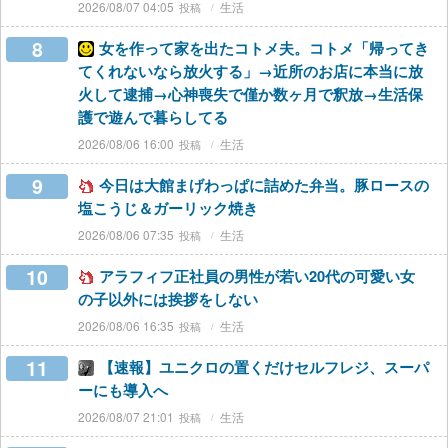
2026/08/07 04:05
生活
8
女を作って家を出たコトメ夫。コトメ「帰ってき
てくれないなら放火する」→近所のお店に本当に放
火して逮捕→心神喪失で僅か数ヶ月で釈放→生活保
護で遊んで暮らしてる
2026/08/06 16:00
生活
9
今日は大館まげわっぱに詰めた弁当。豚ロースの
塩こうじ＆ガーリック焼き
2026/08/06 07:35
生活
10
アラフィフ正社員の男性が若い20代の可愛い女
の子以外には挨拶をしない
2026/08/06 16:35
生活
11
【速報】ユニクロの置くだけセルフレジ、スーパ
ーにも導入へ
2026/08/07 21:01
生活