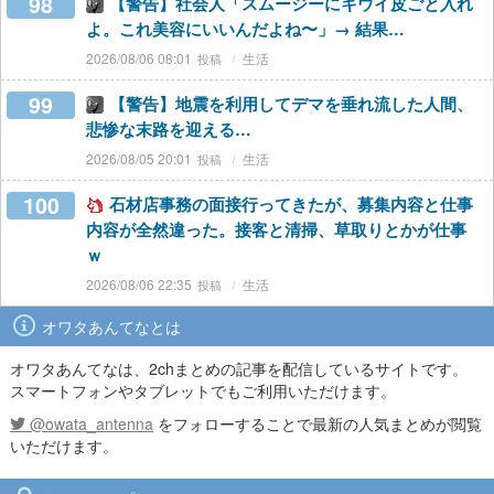
98
【警告】社会人「スムージーにキウイ皮ごと入れ
よ。これ美容にいいんだよね〜」→ 結果…
2026/08/06 08:01
生活
99
【警告】地震を利用してデマを垂れ流した人間、
悲惨な末路を迎える…
2026/08/05 20:01
生活
100
石材店事務の面接行ってきたが、募集内容と仕事
内容が全然違った。接客と清掃、草取りとかが仕事
ｗ
2026/08/06 22:35
生活
オワタあんてなとは
オワタあんてなは、2chまとめの記事を配信しているサイトです。
スマートフォンやタブレットでもご利用いただけます。
@owata_antenna
をフォローすることで最新の人気まとめが閲覧
いただけます。