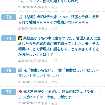
い」→Ａママに烈火の如くキレられた
2026/08/08 15:00
生活
73
【悲報】年収8倍の嫁、ついに旦那と子供に見限
られて離婚ｗｗｗｗその理由がコレｗｗｗｗ
2026/08/06 06:10
生活
74
高校生がうちの車に傷をつけた。管理人さんに連
絡したらその家の親が来て謝ってくれた。夫「その
程度のことで管理人に話をしてことを大きくすると
かおかしい」←は！？
2026/08/08 07:00
生活
75
俺「和室いらない」 嫁「和室欲しい！欲しい！
欲しい！欲しい！欲しい！」
2026/08/07 11:33
生活
76
嫁の料理がクソまずい。昨日の献立はサラダ、し
ょっぱいメイン、汁物、ご飯だけ・・・
2026/08/08 07:12
生活