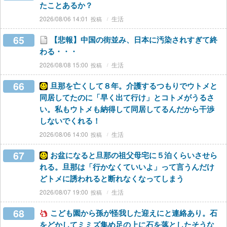
たことあるか？
2026/08/06 14:01
生活
65
【悲報】中国の街並み、日本に汚染されすぎて終
わる・・・
2026/08/08 15:00
生活
66
旦那を亡くして８年。介護するつもりでウトメと
同居してたのに「早く出て行け」とコトメがうるさ
い。私もウトメも納得して同居してるんだから干渉
しないでくれる！
2026/08/06 14:00
生活
67
お盆になると旦那の祖父母宅に５泊くらいさせら
れる。旦那は「行かなくていいよ」って言うんだけ
どトメに誘われると断れなくなってしまう
2026/08/07 19:00
生活
68
こども園から孫が怪我した迎えにと連絡あり。石
をどかしてミミズ集め足の上に石を落としたそうな