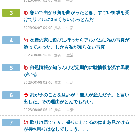
3
急いで曲がり角を曲がったとき、すごい衝撃を受
けてリアルに2ｍくらいふっとんだ
2026/08/07 00:05
生活
4
友達の家に遊びに行ったらアルバムに私の写真が
飾ってあった。しかも私が知らない写真
2026/08/06 15:05
生活
5
何処情報か知らんけど定期的に嘘情報を流す馬鹿
がいる
2026/08/08 02:05
生活
6
我が子のことを旦那が「他人が産んだ子」と言い
出した。その理由がとんでもない。
2026/08/06 06:12
生活
7
取り放題でてんこ盛りにしてるのはまあ見かける
が持ち帰りはなしでしょう、、、