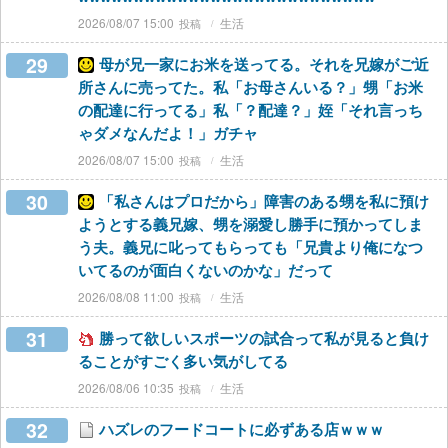
2026/08/07 15:00
生活
29
母が兄一家にお米を送ってる。それを兄嫁がご近
所さんに売ってた。私「お母さんいる？」甥「お米
の配達に行ってる」私「？配達？」姪「それ言っち
ゃダメなんだよ！」ガチャ
2026/08/07 15:00
生活
30
「私さんはプロだから」障害のある甥を私に預け
ようとする義兄嫁、甥を溺愛し勝手に預かってしま
う夫。義兄に叱ってもらっても「兄貴より俺になつ
いてるのが面白くないのかな」だって
2026/08/08 11:00
生活
31
勝って欲しいスポーツの試合って私が見ると負け
ることがすごく多い気がしてる
2026/08/06 10:35
生活
32
ハズレのフードコートに必ずある店ｗｗｗ