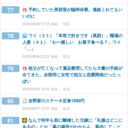
77
予約していた美容室が臨時休業。連絡くれてもい
いのに
2026/08/08 07:35
生活
78
ワイ（２１）「本気で好きです（真顔）」職場の
人妻（４１）「わー嬉しい お菓子食べる？」ワイ
「…」
2026/08/06 23:22
生活
79
祖父が亡くなって遺品整理してたら大量の手紙が
出てきた。全部同じ女性で祖父と恋愛関係だったっ
ぽい
2026/08/05 19:35
生活
80
吉野家のステーキ定食1500円
2026/08/07 12:00
生活
81
なんで何年も前に離婚した元嫁に「礼服はどこに
あるの」とか「墓の場所がわからん。案内して」と