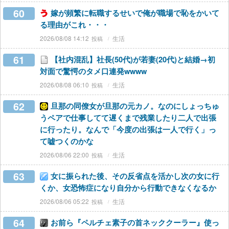
60
嫁が頻繁に転職するせいで俺が職場で恥をかいて
る理由がこれ・・・
2026/08/08 14:12
生活
61
【社内混乱】社長(50代)が若妻(20代)と結婚→初
対面で驚愕のタメ口連発wwww
2026/08/08 06:10
生活
62
旦那の同僚女が旦那の元カノ。なのにしょっちゅ
うペアで仕事してて遅くまで残業したり二人で出張
に行ったり。なんで「今度の出張は一人で行く」っ
て嘘つくのかな
2026/08/06 22:00
生活
63
女に振られた後、その反省点を活かし次の女に行
くか、女恐怖症になり自分から行動できなくなるか
2026/08/06 05:22
生活
64
お前ら『ペルチェ素子の首ネッククーラー』使っ