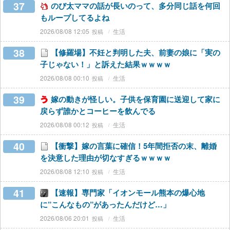
37
のび太ママの話が長いのって、多分同じ話を何回
もループしてるよね
2026/08/08 12:05
生活
38
【修羅場】不妊と判明した夫、前妻の娘に「実の
子じゃない！」と訴えた結果ｗｗｗｗ
2026/08/08 00:10
生活
39
嫁の動きが怪しい。子供を保育園に送迎して家に
戻らず誰かとコーヒーを飲んでる
2026/08/08 00:12
生活
40
【衝撃】嫁の言葉に確信！5年間拒否の末、離婚
を決意した理由が切なすぎるｗｗｗｗ
2026/08/08 12:10
生活
41
【速報】専門家「イオンモール熊本の爆心地
に”こんなもの”があったんだけど…」
2026/08/06 20:01
生活