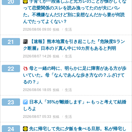
20
子育てが一段落しふと元カレのことが懐かしくな
って恋愛関係のスレを読み漁ってたのが夫にバレ
た。不機嫌なんだけど別に妄想なんだから妻が何読
んでたってよくない？
2026/08/06 09:00
生活
21
【速報】熊本地震を引き起こした『危険度Sラン
ク断層』日本のド真ん中に10カ所もあると判明
2026/08/07 14:26
生活
22
母と一緒の時に、明らかに足に障害がある方が歩
いていた。母「なんであんな歩き方なの？ふざけて
るの？」
2026/08/06 18:05
生活
23
日本人「35%が離婚します」←もっと考えて結婚
しろよ
2026/08/07 05:33
生活
24
先に帰宅して先に夕飯を食べる旦那。私が帰宅し