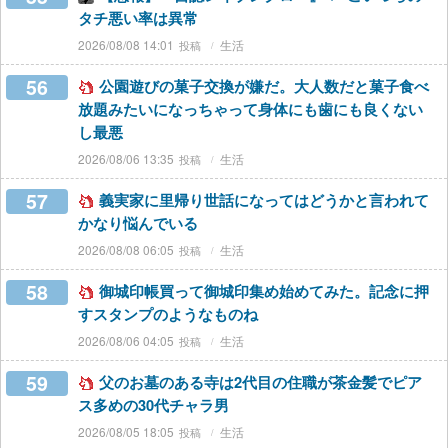
タチ悪い率は異常
2026/08/08 14:01
生活
56
公園遊びの菓子交換が嫌だ。大人数だと菓子食べ
放題みたいになっちゃって身体にも歯にも良くない
し最悪
2026/08/06 13:35
生活
57
義実家に里帰り世話になってはどうかと言われて
かなり悩んでいる
2026/08/08 06:05
生活
58
御城印帳買って御城印集め始めてみた。記念に押
すスタンプのようなものね
2026/08/06 04:05
生活
59
父のお墓のある寺は2代目の住職が茶金髪でピア
ス多めの30代チャラ男
2026/08/05 18:05
生活