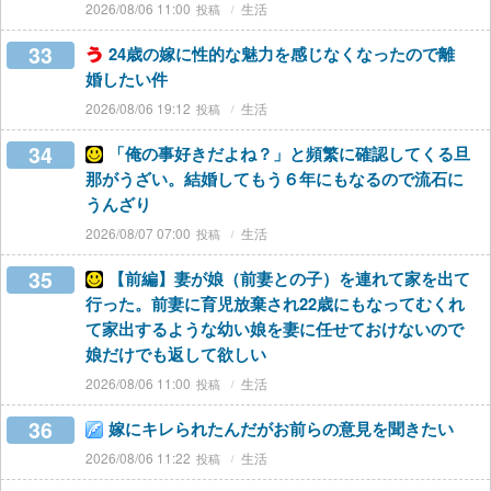
2026/08/06 11:00
生活
33
24歳の嫁に性的な魅力を感じなくなったので離
婚したい件
2026/08/06 19:12
生活
34
「俺の事好きだよね？」と頻繁に確認してくる旦
那がうざい。結婚してもう６年にもなるので流石に
うんざり
2026/08/07 07:00
生活
35
【前編】妻が娘（前妻との子）を連れて家を出て
行った。前妻に育児放棄され22歳にもなってむくれ
て家出するような幼い娘を妻に任せておけないので
娘だけでも返して欲しい
2026/08/06 11:00
生活
36
嫁にキレられたんだがお前らの意見を聞きたい
2026/08/06 11:22
生活