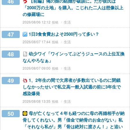
46
【前編】俺の娘の結婚が破談に。だが彼氏は
「2000万の土地」を購入。こじれた二人は想像以上
の修羅場に
2026/08/06 12:12
生活
47
1日3食食費およそ2500円って多い？
2026/08/07 17:44
生活
48
幼少ワイ「ワインってぶどうジュースの上位互換
なんやろなぁ」
2026/08/07 09:00
生活
49
1、2年生の間で欠席者が多数出ているのに閉鎖
しなかったせいで私立高一般入試週の前に3年生で
感染爆発
2026/08/08 13:35
生活
50
母が亡くなって４年も経つのに母の再婚相手が納
骨してくれない。男「借金で納骨のお金がない」私
「それなら私が」男「骨は絶対に渡さん！」と追い