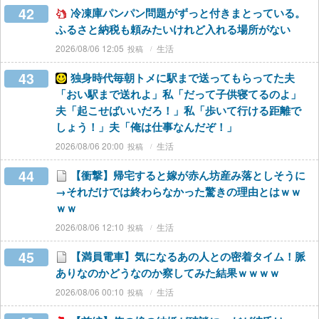
42
冷凍庫パンパン問題がずっと付きまとっている。
ふるさと納税も頼みたいけれど入れる場所がない
2026/08/06 12:05
生活
43
独身時代毎朝トメに駅まで送ってもらってた夫
「おい駅まで送れよ」私「だって子供寝てるのよ」
夫「起こせばいいだろ！」私「歩いて行ける距離で
しょう！」夫「俺は仕事なんだぞ！」
2026/08/06 20:00
生活
44
【衝撃】帰宅すると嫁が赤ん坊産み落としそうに
→それだけでは終わらなかった驚きの理由とはｗｗ
ｗｗ
2026/08/06 12:10
生活
45
【満員電車】気になるあの人との密着タイム！脈
ありなのかどうなのか察してみた結果ｗｗｗｗ
2026/08/06 00:10
生活