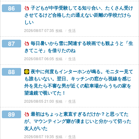
86
子どもが中学受験してる知り合い、たくさん受け
させてるけど合格したの通えない距離の学校だけら
しい
2026/08/07 07:35
生活
87
毎日暑いから雪に関連する映画でも観ようと「生
きてこそ」を借りたのね
2026/08/07 06:05
生活
88
夜中に何度もインターホンが鳴る。モニター見て
も誰もいない。翌日、キッチンの窓から視線を感じ
外を見たら不審な男が近くの駐車場からうちの家を
望遠鏡で覗いてた！
2026/08/05 21:00
生活
89
最初はちょっと素直すぎるだけか？と思ってた
が、マウンティング癖が凄まじいと分かって切った
友人がいた
2026/08/07 19:35
生活