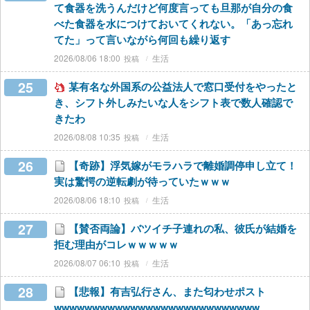
て食器を洗うんだけど何度言っても旦那が自分の食
べた食器を水につけておいてくれない。「あっ忘れ
てた」って言いながら何回も繰り返す
2026/08/06 18:00
生活
25
某有名な外国系の公益法人で窓口受付をやったと
き、シフト外しみたいな人をシフト表で数人確認で
きたわ
2026/08/08 10:35
生活
26
【奇跡】浮気嫁がモラハラで離婚調停申し立て！
実は驚愕の逆転劇が待っていたｗｗｗ
2026/08/06 18:10
生活
27
【賛否両論】バツイチ子連れの私、彼氏が結婚を
拒む理由がコレｗｗｗｗｗ
2026/08/07 06:10
生活
28
【悲報】有吉弘行さん、また匂わせポスト
wwwwwwwwwwwwwwwwwwwwwwwwwww