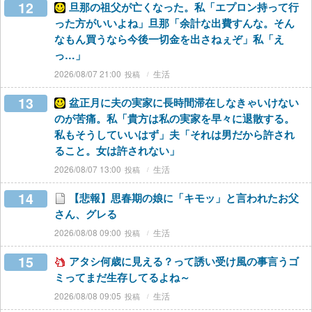
12
旦那の祖父が亡くなった。私「エプロン持って行
った方がいいよね」旦那「余計な出費すんな。そん
なもん買うなら今後一切金を出さねぇぞ」私「え
っ…」
2026/08/07 21:00
生活
13
盆正月に夫の実家に長時間滞在しなきゃいけない
のが苦痛。私「貴方は私の実家を早々に退散する。
私もそうしていいはず」夫「それは男だから許され
ること。女は許されない」
2026/08/07 13:00
生活
14
【悲報】思春期の娘に「キモッ」と言われたお父
さん、グレる
2026/08/08 09:00
生活
15
アタシ何歳に見える？って誘い受け風の事言うゴ
ミってまだ生存してるよね～
2026/08/08 09:05
生活