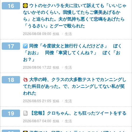
16
ウトのセクハラを夫に泣いて訴えても「いいじゃ
ないかそのくらい。我慢してたらご褒美あげるか
ら」と迫られた。夫が気持ち悪くて悲鳴をあげたら
「うるさい」とグーで殴られた
2026/08/08 09:00
生活
17
同僚「今度彼女と旅行行くんだけどさ」 ぼく
「おお」 同僚「車貸してくんね？」 ぼく「お
お？」
2026/08/06 17:22
生活
18
大学の時、クラスの大多数テストでカンニングし
てた科目があった。で、カンニングしてない私が笑
われた
2026/08/05 21:05
生活
19
【悲報】クロちゃん、とち狂ったツイートをする
2026/08/07 04:00
生活