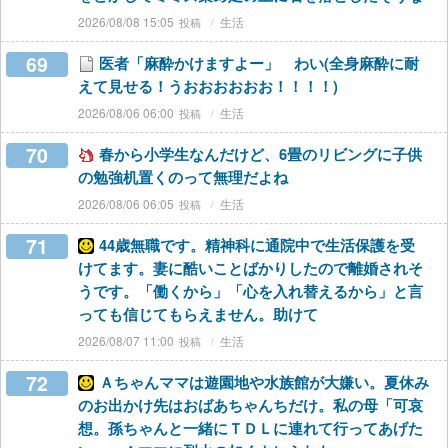
2026/08/08 15:05
生活
69
医者「麻酔かけますよー」 わい(全身麻酔に耐
えて見せる！うおおおおおお！！！！)
2026/08/06 06:00
生活
70
春から小学生なんだけど、6畳のリビングに子供
の勉強机置くのって無理だよね
2026/08/06 06:05
生活
71
44歳無職です。精神科に通院中で生活保護を受
けてます。妻に酷いことばかりしたので離婚されそ
うです。「働くから」「心を入れ替えるから」と言
っても信じてもらえません。助けて
2026/08/07 11:00
生活
72
Ａちゃんママは遊園地や水族館が大嫌い。夏休み
のお出かけ先はおばあちゃんちだけ。私の母「可哀
想。孫ちゃんと一緒にＴＤＬに連れて行ってあげた