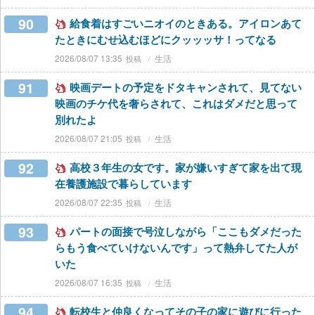
90
給食着はすごいニオイのときある。アイロンあて
たときにむせ込むほどにクッッッサ！ってなる
2026/08/07 13:35
生活
91
映画デートの予定をドタキャンされて、見てない
映画のチケ代を奢らされて、これはダメだと思って
別れたよ
2026/08/07 21:05
生活
92
高校３年生の女です。家が嫌いすぎて家を出て現
在養護施設で暮らしています
2026/08/07 22:35
生活
93
パートの面接で号泣しながら「ここもダメだった
らもう食べていけないんです」って熱弁してた人が
いた
2026/08/07 16:35
生活
94
転校生と仲良くなってその子の家に遊びに行った