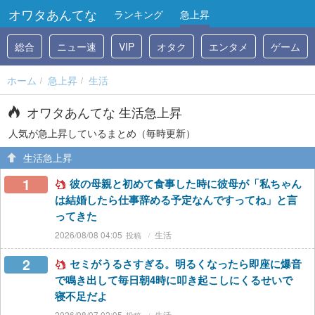
オワタあんてな
ランキング
急上昇
総合
ニュー速
VIP
オタク
エンタメ
ゲーム
ホーム
急上昇
生活
オワタあんてな 生活急上昇
人気が急上昇しているまとめ（毎時更新）
生活急上昇
1
彼の母親と初めて食事した時に彼母が「私ちゃん
は結婚したら仕事辞める予定なんですってね」と言
ってきた
2026/08/08 04:05
生活
2
セミがうるさすぎる。明るくなったら即座に爆音
で鳴き出して毎日朝4時に叩き起こしにくるせいで
寝不足だよ
2026/08/07 02:05
生活