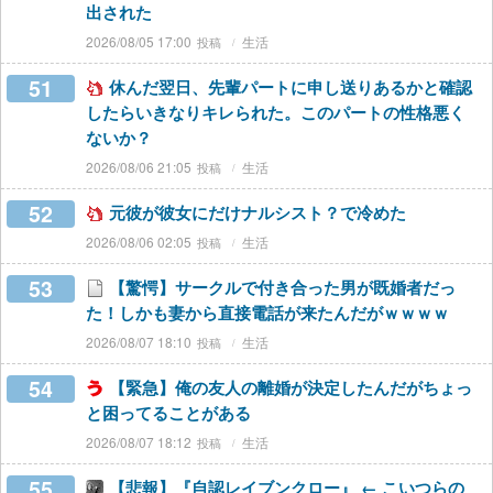
出された
2026/08/05 17:00
生活
51
休んだ翌日、先輩パートに申し送りあるかと確認
したらいきなりキレられた。このパートの性格悪く
ないか？
2026/08/06 21:05
生活
52
元彼が彼女にだけナルシスト？で冷めた
2026/08/06 02:05
生活
53
【驚愕】サークルで付き合った男が既婚者だっ
た！しかも妻から直接電話が来たんだがｗｗｗｗ
2026/08/07 18:10
生活
54
【緊急】俺の友人の離婚が決定したんだがちょっ
と困ってることがある
2026/08/07 18:12
生活
55
【悲報】『自認レイブンクロー』 ← こいつらの