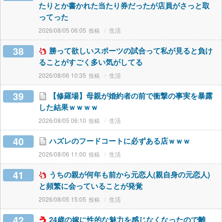
たりとか書かれた当たり券だったが店員がさっと取
ってった
2026/08/05 06:05
生活
38
勝って欲しいスポーツの試合って私が見ると負け
ることがすごく多い気がしてる
2026/08/06 10:35
生活
39
【修羅場】母親が婚約者の前で衝撃の事実を暴露
した結果ｗｗｗｗ
2026/08/05 06:10
生活
40
ハズレのフードコートに必ずある店ｗｗｗ
2026/08/06 11:00
生活
41
うちの親が何年も前から元恋人(親自身の元恋人)
と頻繁に会っていることが発覚
2026/08/05 15:05
生活
42
24歳の嫁に性的な魅力を感じなくなったので離