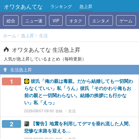
オワタあんてな
ランキング
急上昇
総合
ニュー速
VIP
オタク
エンタメ
ゲーム
ホーム
急上昇
生活
オワタあんてな 生活急上昇
人気が急上昇しているまとめ（毎時更新）
生活急上昇
1
彼氏「俺の親は毒親。だから結婚しても一切関わ
らなくていい」私「うん」彼氏「そのかわり俺もお
前の親と一切関わらない。結婚の挨拶にも行かな
い」私「えっ」
2026/08/07 09:00
生活
2
【警告】地震を利用してデマを垂れ流した人間、
悲惨な末路を迎える…
2026/08/05 20:01
生活