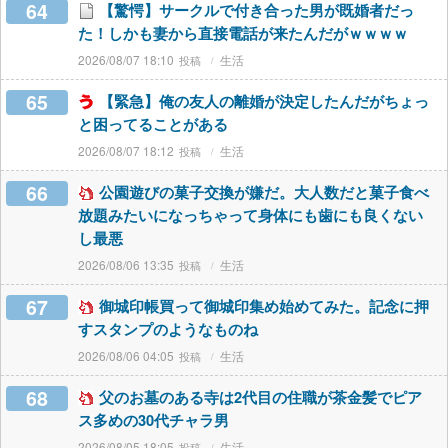
64
【驚愕】サークルで付き合った男が既婚者だっ
た！しかも妻から直接電話が来たんだがｗｗｗｗ
2026/08/07 18:10
生活
65
【緊急】俺の友人の離婚が決定したんだがちょっ
と困ってることがある
2026/08/07 18:12
生活
66
公園遊びの菓子交換が嫌だ。大人数だと菓子食べ
放題みたいになっちゃって身体にも歯にも良くない
し最悪
2026/08/06 13:35
生活
67
御城印帳買って御城印集め始めてみた。記念に押
すスタンプのようなものね
2026/08/06 04:05
生活
68
父のお墓のある寺は2代目の住職が茶金髪でピア
ス多めの30代チャラ男
2026/08/05 18:05
生活