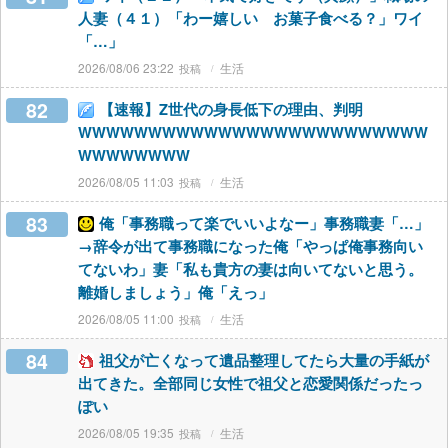
人妻（４１）「わー嬉しい お菓子食べる？」ワイ
「…」
2026/08/06 23:22
生活
82
【速報】Z世代の身長低下の理由、判明
WWWWWWWWWWWWWWWWWWWWWWWWW
WWWWWWWW
2026/08/05 11:03
生活
83
俺「事務職って楽でいいよなー」事務職妻「…」
→辞令が出て事務職になった俺「やっぱ俺事務向い
てないわ」妻「私も貴方の妻は向いてないと思う。
離婚しましょう」俺「えっ」
2026/08/05 11:00
生活
84
祖父が亡くなって遺品整理してたら大量の手紙が
出てきた。全部同じ女性で祖父と恋愛関係だったっ
ぽい
2026/08/05 19:35
生活