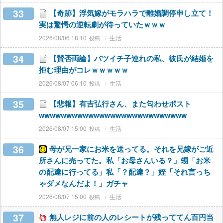
33
【奇跡】浮気嫁がモラハラで離婚調停申し立て！
実は驚愕の逆転劇が待っていたｗｗｗ
2026/08/06 18:10
生活
34
【賛否両論】バツイチ子連れの私、彼氏が結婚を
拒む理由がコレｗｗｗｗｗ
2026/08/07 06:10
生活
35
【悲報】有吉弘行さん、また匂わせポスト
wwwwwwwwwwwwwwwwwwwwwwwwwww
2026/08/07 15:00
生活
36
母が兄一家にお米を送ってる。それを兄嫁がご近
所さんに売ってた。私「お母さんいる？」甥「お米
の配達に行ってる」私「？配達？」姪「それ言っち
ゃダメなんだよ！」ガチャ
2026/08/07 15:00
生活
37
無人レジに前の人のレシートが残っててん百円当