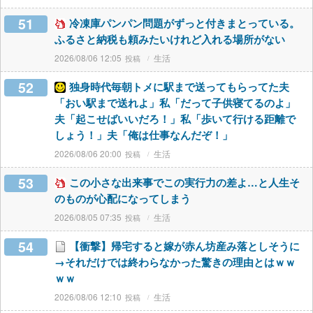
51
冷凍庫パンパン問題がずっと付きまとっている。
ふるさと納税も頼みたいけれど入れる場所がない
2026/08/06 12:05
生活
52
独身時代毎朝トメに駅まで送ってもらってた夫
「おい駅まで送れよ」私「だって子供寝てるのよ」
夫「起こせばいいだろ！」私「歩いて行ける距離で
しょう！」夫「俺は仕事なんだぞ！」
2026/08/06 20:00
生活
53
この小さな出来事でこの実行力の差よ…と人生そ
のものが心配になってしまう
2026/08/05 07:35
生活
54
【衝撃】帰宅すると嫁が赤ん坊産み落としそうに
→それだけでは終わらなかった驚きの理由とはｗｗ
ｗｗ
2026/08/06 12:10
生活