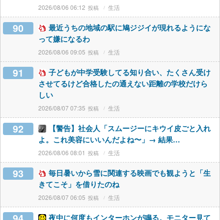
2026/08/06 06:12
生活
90
最近うちの地域の駅に鳩ジジイが現れるようにな
って嫌になるわ
2026/08/06 09:05
生活
91
子どもが中学受験してる知り合い、たくさん受け
させてるけど合格したの通えない距離の学校だけら
しい
2026/08/07 07:35
生活
92
【警告】社会人「スムージーにキウイ皮ごと入れ
よ。これ美容にいいんだよね〜」→ 結果…
2026/08/06 08:01
生活
93
毎日暑いから雪に関連する映画でも観ようと「生
きてこそ」を借りたのね
2026/08/07 06:05
生活
94
夜中に何度もインターホンが鳴る。モニター見て