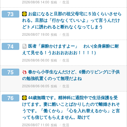
2026/08/06 14:00
生活
73
お盆になると旦那の祖父母宅に５泊くらいさせら
れる。旦那は「行かなくていいよ」って言うんだけ
どトメに誘われると断れなくなってしまう
2026/08/07 19:00
生活
74
医者「麻酔かけますよー」 わい(全身麻酔に耐
えて見せる！うおおおおおお！！！！)
2026/08/06 06:00
生活
75
春から小学生なんだけど、6畳のリビングに子供
の勉強机置くのって無理だよね
2026/08/06 06:05
生活
76
44歳無職です。精神科に通院中で生活保護を受
けてます。妻に酷いことばかりしたので離婚されそ
うです。「働くから」「心を入れ替えるから」と言
っても信じてもらえません。助けて
2026/08/07 11:00
生活