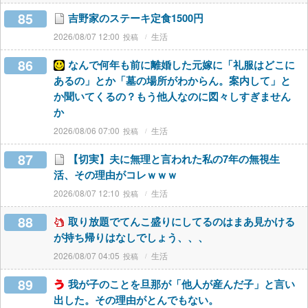
85
吉野家のステーキ定食1500円
2026/08/07 12:00
生活
86
なんで何年も前に離婚した元嫁に「礼服はどこに
あるの」とか「墓の場所がわからん。案内して」と
か聞いてくるの？もう他人なのに図々しすぎません
か
2026/08/06 07:00
生活
87
【切実】夫に無理と言われた私の7年の無視生
活、その理由がコレｗｗｗ
2026/08/07 12:10
生活
88
取り放題でてんこ盛りにしてるのはまあ見かける
が持ち帰りはなしでしょう、、、
2026/08/07 04:05
生活
89
我が子のことを旦那が「他人が産んだ子」と言い
出した。その理由がとんでもない。