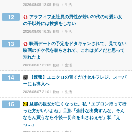
2026/08/05 12:05
生活
12
アラフィフ正社員の男性が若い20代の可愛い女
の子以外には挨拶をしない
2026/08/06 16:35
生活
13
映画デートの予定をドタキャンされて、見てない
映画のチケ代を奢らされて、これはダメだと思って
別れたよ
2026/08/07 21:05
生活
14
【速報】ユニクロの置くだけセルフレジ、スーパ
ーにも導入へ
2026/08/07 21:01
生活
15
旦那の祖父が亡くなった。私「エプロン持って行
った方がいいよね」旦那「余計な出費すんな。そん
なもん買うなら今後一切金を出さねぇぞ」私「え
っ…」
2026/08/07 21:00
生活