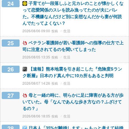
24
子育てが一段落しふと元カレのことが懐かしくな
って恋愛関係のスレを読み漁ってたのが夫にバレ
た。不機嫌なんだけど別に妄想なんだから妻が何読
んでたってよくない？
2026/08/06 09:00
生活
25
ベテラン看護師が若い看護師への指導の仕方で上
司に注意されてるのを聞いてしまった
2026/08/05 13:35
生活
26
【速報】熊本地震を引き起こした『危険度Sラン
ク断層』日本のド真ん中に10カ所もあると判明
2026/08/07 14:26
生活
27
母と一緒の時に、明らかに足に障害がある方が歩
いていた。母「なんであんな歩き方なの？ふざけて
るの？」
2026/08/06 18:05
生活
28
日本人「35%が離婚します」←もっと考えて結婚