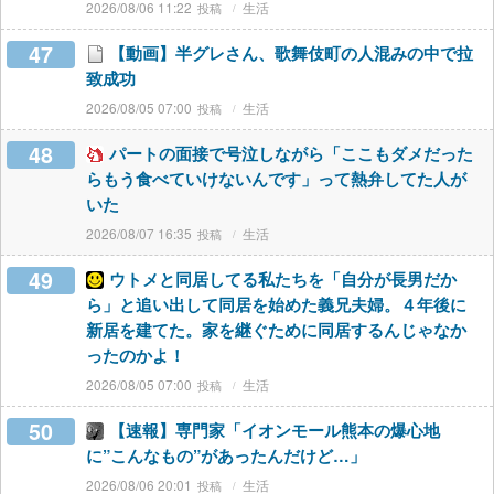
2026/08/06 11:22
生活
47
【動画】半グレさん、歌舞伎町の人混みの中で拉
致成功
2026/08/05 07:00
生活
48
パートの面接で号泣しながら「ここもダメだった
らもう食べていけないんです」って熱弁してた人が
いた
2026/08/07 16:35
生活
49
ウトメと同居してる私たちを「自分が長男だか
ら」と追い出して同居を始めた義兄夫婦。４年後に
新居を建てた。家を継ぐために同居するんじゃなか
ったのかよ！
2026/08/05 07:00
生活
50
【速報】専門家「イオンモール熊本の爆心地
に”こんなもの”があったんだけど…」
2026/08/06 20:01
生活