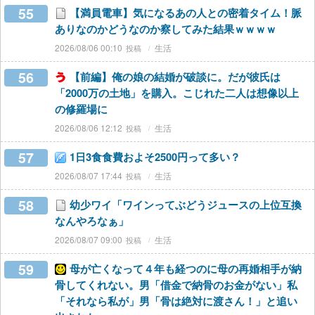
55
【満員電車】気になるあの人との密着タイム！脈
ありなのかどうなのか察してみた結果ｗｗｗｗ
2026/08/06 00:10
生活
56
【前編】俺の娘の結婚が破談に。だが彼氏は
「2000万の土地」を購入。こじれた二人は想像以上
の修羅場に
2026/08/06 12:12
生活
57
1日3食食費およそ2500円って多い？
2026/08/07 17:44
生活
58
幼少ワイ「ワインってぶどうジュースの上位互換
なんやろなぁ」
2026/08/07 09:00
生活
59
母が亡くなって４年も経つのに母の再婚相手が納
骨してくれない。男「借金で納骨のお金がない」私
「それなら私が」男「骨は絶対に渡さん！」と追い