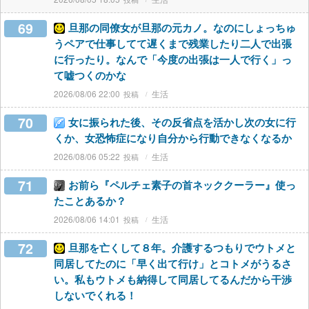
69
旦那の同僚女が旦那の元カノ。なのにしょっちゅ
うペアで仕事してて遅くまで残業したり二人で出張
に行ったり。なんで「今度の出張は一人で行く」っ
て嘘つくのかな
2026/08/06 22:00
生活
70
女に振られた後、その反省点を活かし次の女に行
くか、女恐怖症になり自分から行動できなくなるか
2026/08/06 05:22
生活
71
お前ら『ペルチェ素子の首ネッククーラー』使っ
たことあるか？
2026/08/06 14:01
生活
72
旦那を亡くして８年。介護するつもりでウトメと
同居してたのに「早く出て行け」とコトメがうるさ
い。私もウトメも納得して同居してるんだから干渉
しないでくれる！