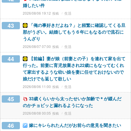
婚したい件
2026/08/06 19:12
生活
43
「俺の事好きだよね？」と頻繁に確認してくる旦
那がうざい。結婚してもう６年にもなるので流石に
うんざり
2026/08/07 07:00
生活
44
【前編】妻が娘（前妻との子）を連れて家を出て
行った。前妻に育児放棄され22歳にもなってむくれ
て家出するような幼い娘を妻に任せておけないので
娘だけでも返して欲しい
2026/08/06 11:00
生活
45
33歳くらいから太ったせいか加齢で＊が緩んだ
のかチョビッと漏れるようになった
2026/08/08 00:05
生活
46
嫁にキレられたんだがお前らの意見を聞きたい