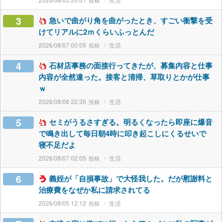
3
急いで曲がり角を曲がったとき、すごい衝撃を受
けてリアルに2ｍくらいふっとんだ
2026/08/07 00:05
生活
4
石材店事務の面接行ってきたが、募集内容と仕事
内容が全然違った。接客と清掃、草取りとかが仕事
ｗ
2026/08/06 22:35
生活
5
セミがうるさすぎる。明るくなったら即座に爆音
で鳴き出して毎日朝4時に叩き起こしにくるせいで
寝不足だよ
2026/08/07 02:05
生活
6
義姪が「自損事故」で大怪我した。だが慰謝料と
治療費をなぜか私に請求されてる
2026/08/05 12:12
生活