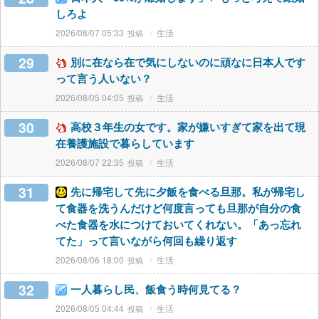
しろよ
2026/08/07 05:33
生活
29
別に在なら在で気にしないのに頑なに日本人です
って言う人いない？
2026/08/05 04:05
生活
30
高校３年生の女です。家が嫌いすぎて家を出て現
在養護施設で暮らしています
2026/08/07 22:35
生活
31
先に帰宅して先に夕飯を食べる旦那。私が帰宅し
て食器を洗うんだけど何度言っても旦那が自分の食
べた食器を水につけておいてくれない。「あっ忘れ
てた」って言いながら何回も繰り返す
2026/08/06 18:00
生活
32
一人暮らし民、飯食う時何見てる？
2026/08/05 04:44
生活