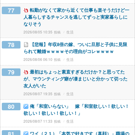
77
転勤がなくて家から近くて仕事も楽そうだけど一
人暮らしするチャンスを逃してずっと実家暮らしに
なりそう
2026/08/05 10:35
生活
78
【悲報】年収8倍の嫁、ついに旦那と子供に見限
られて離婚ｗｗｗｗその理由がコレｗｗｗｗ
2026/08/06 06:10
生活
79
最初はちょっと素直すぎるだけか？と思ってた
が、マウンティング癖が凄まじいと分かって切った
友人がいた
2026/08/07 19:35
生活
80
俺「和室いらない」 嫁「和室欲しい！欲しい！
欲しい！欲しい！欲しい！」
2026/08/07 11:33
生活
81
ワイ（２１）「本気で好きです（真顔）」職場の