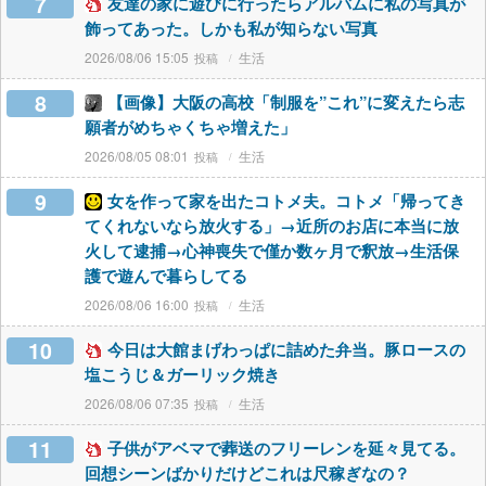
7
友達の家に遊びに行ったらアルバムに私の写真が
飾ってあった。しかも私が知らない写真
2026/08/06 15:05
生活
8
【画像】大阪の高校「制服を”これ”に変えたら志
願者がめちゃくちゃ増えた」
2026/08/05 08:01
生活
9
女を作って家を出たコトメ夫。コトメ「帰ってき
てくれないなら放火する」→近所のお店に本当に放
火して逮捕→心神喪失で僅か数ヶ月で釈放→生活保
護で遊んで暮らしてる
2026/08/06 16:00
生活
10
今日は大館まげわっぱに詰めた弁当。豚ロースの
塩こうじ＆ガーリック焼き
2026/08/06 07:35
生活
11
子供がアベマで葬送のフリーレンを延々見てる。
回想シーンばかりだけどこれは尺稼ぎなの？