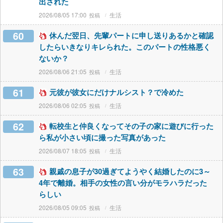
出された
2026/08/05 17:00
生活
60
休んだ翌日、先輩パートに申し送りあるかと確認
したらいきなりキレられた。このパートの性格悪く
ないか？
2026/08/06 21:05
生活
61
元彼が彼女にだけナルシスト？で冷めた
2026/08/06 02:05
生活
62
転校生と仲良くなってその子の家に遊びに行った
ら私が小さい頃に撮った写真があった
2026/08/07 18:05
生活
63
親戚の息子が30過ぎてようやく結婚したのに3～
4年で離婚。相手の女性の言い分がモラハラだった
らしい
2026/08/05 09:05
生活