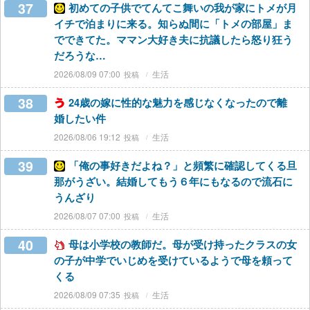
37
初めての子供でてんてこ舞いの我が家にトメが月
イチで泊まりに来る。知らぬ間に「トメの部屋」ま
でできてた。ママン大好き夫に抗議したら怒り狂う
だろうな…
2026/08/09 07:00
生活
38
24歳の嫁に性的な魅力を感じなくなったので離
婚したい件
2026/08/06 19:12
生活
39
「俺の事好きだよね？」と頻繁に確認してくる旦
那がうざい。結婚してもう６年にもなるので流石に
うんざり
2026/08/07 07:00
生活
40
母は小学校の教師だ。母が受け持ったクラスの女
の子が中学でいじめを受けているようで母を頼って
くる
2026/08/09 07:35
生活