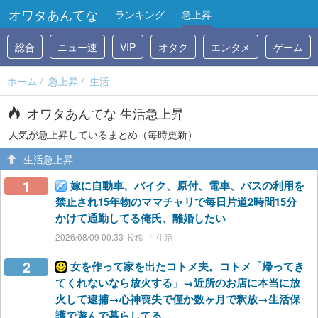
オワタあんてな
ランキング
急上昇
総合
ニュー速
VIP
オタク
エンタメ
ゲーム
ホーム
急上昇
生活
オワタあんてな 生活急上昇
人気が急上昇しているまとめ（毎時更新）
生活急上昇
1
嫁に自動車、バイク、原付、電車、バスの利用を
禁止され15年物のママチャリで毎日片道2時間15分
かけて通勤してる俺氏、離婚したい
2026/08/09 00:33
生活
2
女を作って家を出たコトメ夫。コトメ「帰ってき
てくれないなら放火する」→近所のお店に本当に放
火して逮捕→心神喪失で僅か数ヶ月で釈放→生活保
護で遊んで暮らしてる