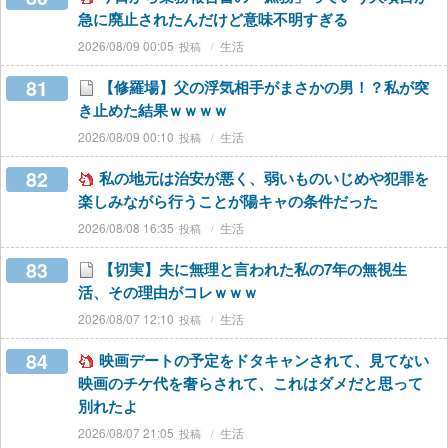
急に廃止されたんだけど意味不明すぎる
2026/08/09 00:05
生活
81
【修羅場】父の浮気相手がまさかの男！？私が突
き止めた結果ｗｗｗｗ
2026/08/09 00:10
生活
82
私の地元は治安が悪く、弱いものいじめや犯罪を
楽しみながら行うことが陽キャの条件だった
2026/08/08 16:35
生活
83
【切実】夫に無理と言われた私の7年の無視生
活、その理由がコレｗｗｗ
2026/08/07 12:10
生活
84
映画デートの予定をドタキャンされて、見てない
映画のチケ代を奢らされて、これはダメだと思って
別れたよ
2026/08/07 21:05
生活