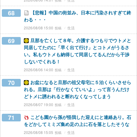
68
【悲報】中国の街並み、日本に汚染されすぎて終
わる・・・
2026/08/08 15:00
生活
69
旦那を亡くして８年。介護するつもりでウトメと
同居してたのに「早く出て行け」とコトメがうるさ
い。私もウトメも納得して同居してるんだから干渉
しないでくれる！
2026/08/06 14:00
生活
70
お盆になると旦那の祖父母宅に５泊くらいさせら
れる。旦那は「行かなくていいよ」って言うんだけ
どトメに誘われると断れなくなってしまう
2026/08/07 19:00
生活
71
こども園から孫が怪我した迎えにと連絡あり。石
をどかしてミミズ集め足の上に石を落としたそうな
2026/08/08 15:05
生活