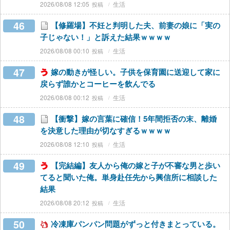
2026/08/08 12:05
生活
46
【修羅場】不妊と判明した夫、前妻の娘に「実の
子じゃない！」と訴えた結果ｗｗｗｗ
2026/08/08 00:10
生活
47
嫁の動きが怪しい。子供を保育園に送迎して家に
戻らず誰かとコーヒーを飲んでる
2026/08/08 00:12
生活
48
【衝撃】嫁の言葉に確信！5年間拒否の末、離婚
を決意した理由が切なすぎるｗｗｗｗ
2026/08/08 12:10
生活
49
【完結編】友人から俺の嫁と子が不審な男と歩い
てると聞いた俺。単身赴任先から興信所に相談した
結果
2026/08/08 20:12
生活
50
冷凍庫パンパン問題がずっと付きまとっている。