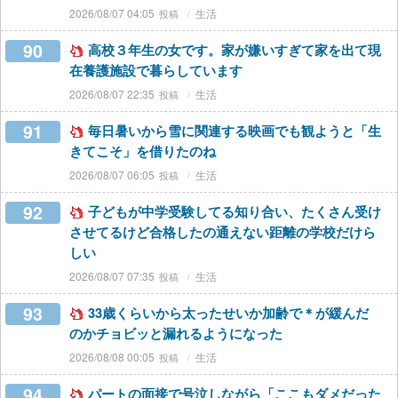
2026/08/07 04:05
生活
90
高校３年生の女です。家が嫌いすぎて家を出て現
在養護施設で暮らしています
2026/08/07 22:35
生活
91
毎日暑いから雪に関連する映画でも観ようと「生
きてこそ」を借りたのね
2026/08/07 06:05
生活
92
子どもが中学受験してる知り合い、たくさん受け
させてるけど合格したの通えない距離の学校だけら
しい
2026/08/07 07:35
生活
93
33歳くらいから太ったせいか加齢で＊が緩んだ
のかチョビッと漏れるようになった
2026/08/08 00:05
生活
94
パートの面接で号泣しながら「ここもダメだった