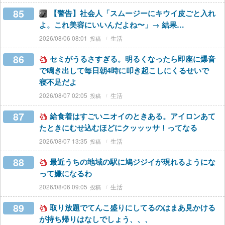
85
【警告】社会人「スムージーにキウイ皮ごと入れ
よ。これ美容にいいんだよね〜」→ 結果…
2026/08/06 08:01
生活
86
セミがうるさすぎる。明るくなったら即座に爆音
で鳴き出して毎日朝4時に叩き起こしにくるせいで
寝不足だよ
2026/08/07 02:05
生活
87
給食着はすごいニオイのときある。アイロンあて
たときにむせ込むほどにクッッッサ！ってなる
2026/08/07 13:35
生活
88
最近うちの地域の駅に鳩ジジイが現れるようにな
って嫌になるわ
2026/08/06 09:05
生活
89
取り放題でてんこ盛りにしてるのはまあ見かける
が持ち帰りはなしでしょう、、、