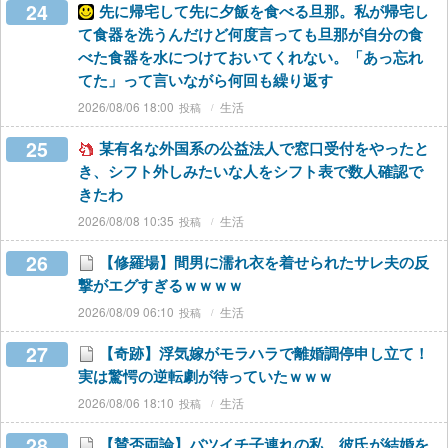
24
先に帰宅して先に夕飯を食べる旦那。私が帰宅し
て食器を洗うんだけど何度言っても旦那が自分の食
べた食器を水につけておいてくれない。「あっ忘れ
てた」って言いながら何回も繰り返す
2026/08/06 18:00
生活
25
某有名な外国系の公益法人で窓口受付をやったと
き、シフト外しみたいな人をシフト表で数人確認で
きたわ
2026/08/08 10:35
生活
26
【修羅場】間男に濡れ衣を着せられたサレ夫の反
撃がエグすぎるｗｗｗｗ
2026/08/09 06:10
生活
27
【奇跡】浮気嫁がモラハラで離婚調停申し立て！
実は驚愕の逆転劇が待っていたｗｗｗ
2026/08/06 18:10
生活
28
【賛否両論】バツイチ子連れの私、彼氏が結婚を