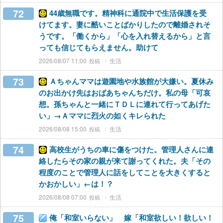
72
44歳無職です。精神科に通院中で生活保護を受
けてます。妻に酷いことばかりしたので離婚されそ
うです。「働くから」「心を入れ替えるから」と言
っても信じてもらえません。助けて
2026/08/07 11:00
生活
73
Ａちゃんママは遊園地や水族館が大嫌い。夏休み
のお出かけ先はおばあちゃんちだけ。私の母「可哀
想。孫ちゃんと一緒にＴＤＬに連れて行ってあげた
い」→Ａママに烈火の如くキレられた
2026/08/08 15:00
生活
74
高校生がうちの車に傷をつけた。管理人さんに連
絡したらその家の親が来て謝ってくれた。夫「その
程度のことで管理人に話をしてことを大きくすると
かおかしい」←は！？
2026/08/08 07:00
生活
75
俺「和室いらない」 嫁「和室欲しい！欲しい！