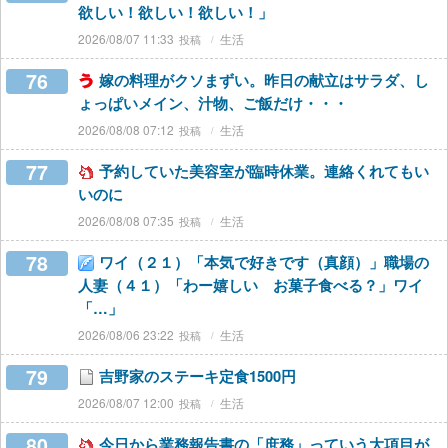
欲しい！欲しい！欲しい！」
2026/08/07 11:33
生活
76
嫁の料理がクソまずい。昨日の献立はサラダ、し
ょっぱいメイン、汁物、ご飯だけ・・・
2026/08/08 07:12
生活
77
予約していた美容室が臨時休業。連絡くれてもい
いのに
2026/08/08 07:35
生活
78
ワイ（２１）「本気で好きです（真顔）」職場の
人妻（４１）「わー嬉しい お菓子食べる？」ワイ
「…」
2026/08/06 23:22
生活
79
吉野家のステーキ定食1500円
2026/08/07 12:00
生活
80
今日から業務報告書の「庶務」っていう大項目が