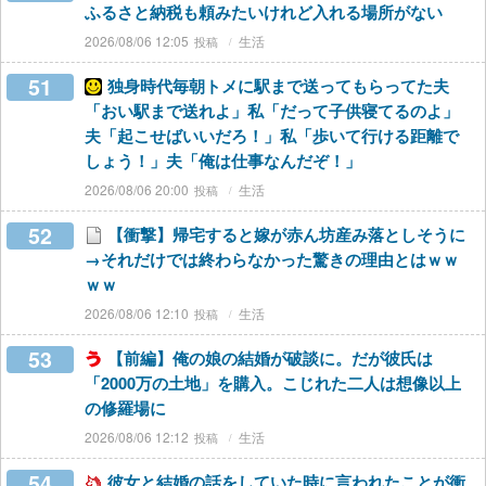
ふるさと納税も頼みたいけれど入れる場所がない
2026/08/06 12:05
生活
51
独身時代毎朝トメに駅まで送ってもらってた夫
「おい駅まで送れよ」私「だって子供寝てるのよ」
夫「起こせばいいだろ！」私「歩いて行ける距離で
しょう！」夫「俺は仕事なんだぞ！」
2026/08/06 20:00
生活
52
【衝撃】帰宅すると嫁が赤ん坊産み落としそうに
→それだけでは終わらなかった驚きの理由とはｗｗ
ｗｗ
2026/08/06 12:10
生活
53
【前編】俺の娘の結婚が破談に。だが彼氏は
「2000万の土地」を購入。こじれた二人は想像以上
の修羅場に
2026/08/06 12:12
生活
54
彼女と結婚の話をしていた時に言われたことが衝