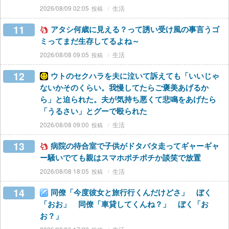
2026/08/09 02:05
生活
11
アタシ何歳に見える？って誘い受け風の事言うゴ
ミってまだ生存してるよね～
2026/08/08 09:05
生活
12
ウトのセクハラを夫に泣いて訴えても「いいじゃ
ないかそのくらい。我慢してたらご褒美あげるか
ら」と迫られた。夫が気持ち悪くて悲鳴をあげたら
「うるさい」とグーで殴られた
2026/08/08 09:00
生活
13
病院の待合室で子供がドタバタ走ってギャーギャ
ー騒いでても親はスマホポチポチか談笑で放置
2026/08/08 18:05
生活
14
同僚「今度彼女と旅行行くんだけどさ」 ぼく
「おお」 同僚「車貸してくんね？」 ぼく「お
お？」