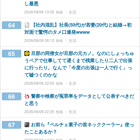
し最悪
2026/08/06 13:35
生活
64
【社内混乱】社長(50代)が若妻(20代)と結婚→初
対面で驚愕のタメ口連発wwww
2026/08/08 06:10
生活
65
旦那の同僚女が旦那の元カノ。なのにしょっちゅ
うペアで仕事してて遅くまで残業したり二人で出張
に行ったり。なんで「今度の出張は一人で行く」っ
て嘘つくのかな
2026/08/06 22:00
生活
66
警察や検察が冤罪率をデータとして公表すべきだ
と思う
2026/08/08 22:35
生活
67
お前ら『ペルチェ素子の首ネッククーラー』使っ
たことあるか？
2026/08/06 14:01
生活