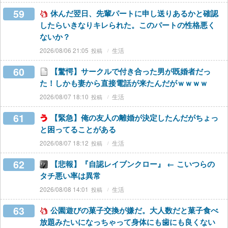
59
休んだ翌日、先輩パートに申し送りあるかと確認
したらいきなりキレられた。このパートの性格悪く
ないか？
2026/08/06 21:05
生活
60
【驚愕】サークルで付き合った男が既婚者だっ
た！しかも妻から直接電話が来たんだがｗｗｗｗ
2026/08/07 18:10
生活
61
【緊急】俺の友人の離婚が決定したんだがちょっ
と困ってることがある
2026/08/07 18:12
生活
62
【悲報】『自認レイブンクロー』 ← こいつらの
タチ悪い率は異常
2026/08/08 14:01
生活
63
公園遊びの菓子交換が嫌だ。大人数だと菓子食べ
放題みたいになっちゃって身体にも歯にも良くない