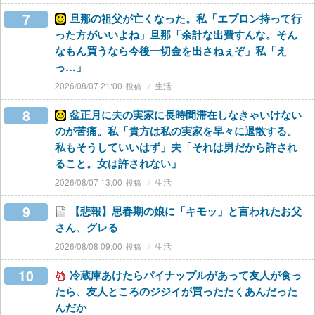
7
旦那の祖父が亡くなった。私「エプロン持って行
った方がいいよね」旦那「余計な出費すんな。そん
なもん買うなら今後一切金を出さねぇぞ」私「え
っ…」
2026/08/07 21:00
生活
8
盆正月に夫の実家に長時間滞在しなきゃいけない
のが苦痛。私「貴方は私の実家を早々に退散する。
私もそうしていいはず」夫「それは男だから許され
ること。女は許されない」
2026/08/07 13:00
生活
9
【悲報】思春期の娘に「キモッ」と言われたお父
さん、グレる
2026/08/08 09:00
生活
10
冷蔵庫あけたらパイナップルがあって友人が食っ
たら、友人ところのジジイが買ったたくあんだった
んだか