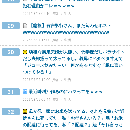
拒む理由がコレｗｗｗｗｗ
2026/08/07 06:10
生活
29
【悲報】有吉弘行さん、また匂わせポスト
wwwwwwwwwwwwwwwwwwwwwwwwwww
2026/08/07 15:00
生活
30
幼稚な義弟夫婦が大嫌い。低学歴だしパラサイト
だし夫婦揃って太ってるし。義母にベタベタ甘えて
「ジュース飲みた～い」何かあるとすぐ「親に言い
つけてやる！」
2026/08/08 19:00
生活
31
最近味噌汁作るのにハマってるｗｗｗ
2026/08/09 06:44
生活
32
母が兄一家にお米を送ってる。それを兄嫁がご近
所さんに売ってた。私「お母さんいる？」甥「お米
の配達に行ってる」私「？配達？」姪「それ言っち