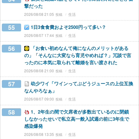
撃だった
2026/08/08 21:05
生活
55
1日3食食費およそ2500円って多い？
2026/08/07 17:44
生活
56
「お食い初めなんて俺になんのメリットがある
の」「そんなに大変なら育児やめれば？」冗談で言
ったのに本気に取られて離婚を言い渡された
2026/08/08 21:00
生活
57
幼少ワイ「ワインってぶどうジュースの上位互換
なんやろなぁ」
2026/08/07 09:00
生活
58
1、2年生の間で欠席者が多数出ているのに閉鎖
しなかったせいで私立高一般入試週の前に3年生で
感染爆発
2026/08/08 13:35
生活