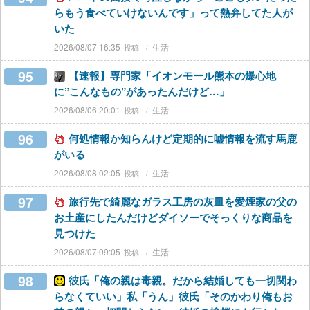
らもう食べていけないんです」って熱弁してた人が
いた
2026/08/07 16:35
生活
95
【速報】専門家「イオンモール熊本の爆心地
に”こんなもの”があったんだけど…」
2026/08/06 20:01
生活
96
何処情報か知らんけど定期的に嘘情報を流す馬鹿
がいる
2026/08/08 02:05
生活
97
旅行先で綺麗なガラス工房の灰皿を愛煙家の父の
お土産にしたんだけどダイソーでそっくりな商品を
見つけた
2026/08/07 09:05
生活
98
彼氏「俺の親は毒親。だから結婚しても一切関わ
らなくていい」私「うん」彼氏「そのかわり俺もお