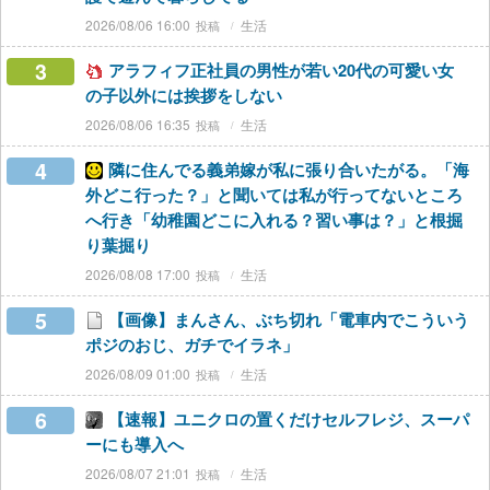
2026/08/06 16:00
生活
3
アラフィフ正社員の男性が若い20代の可愛い女
の子以外には挨拶をしない
2026/08/06 16:35
生活
4
隣に住んでる義弟嫁が私に張り合いたがる。「海
外どこ行った？」と聞いては私が行ってないところ
へ行き「幼稚園どこに入れる？習い事は？」と根掘
り葉掘り
2026/08/08 17:00
生活
5
【画像】まんさん、ぶち切れ「電車内でこういう
ポジのおじ、ガチでイラネ」
2026/08/09 01:00
生活
6
【速報】ユニクロの置くだけセルフレジ、スーパ
ーにも導入へ
2026/08/07 21:01
生活