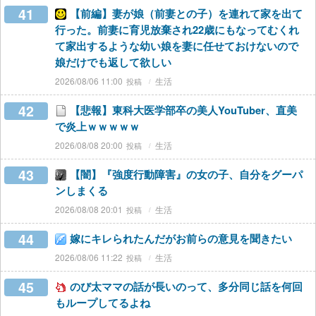
41
【前編】妻が娘（前妻との子）を連れて家を出て
行った。前妻に育児放棄され22歳にもなってむくれ
て家出するような幼い娘を妻に任せておけないので
娘だけでも返して欲しい
2026/08/06 11:00
生活
42
【悲報】東科大医学部卒の美人YouTuber、直美
で炎上ｗｗｗｗｗ
2026/08/08 20:00
生活
43
【闇】『強度行動障害』の女の子、自分をグーパ
ンしまくる
2026/08/08 20:01
生活
44
嫁にキレられたんだがお前らの意見を聞きたい
2026/08/06 11:22
生活
45
のび太ママの話が長いのって、多分同じ話を何回
もループしてるよね