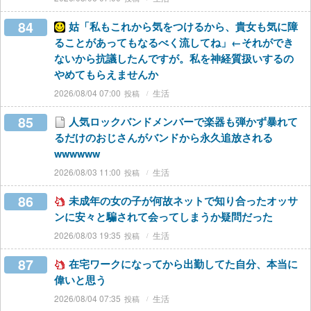
84
姑「私もこれから気をつけるから、貴女も気に障
ることがあってもなるべく流してね」←それができ
ないから抗議したんですが。私を神経質扱いするの
やめてもらえませんか
2026/08/04 07:00
生活
85
人気ロックバンドメンバーで楽器も弾かず暴れて
るだけのおじさんがバンドから永久追放される
wwwwww
2026/08/03 11:00
生活
86
未成年の女の子が何故ネットで知り合ったオッサ
ンに安々と騙されて会ってしまうか疑問だった
2026/08/03 19:35
生活
87
在宅ワークになってから出勤してた自分、本当に
偉いと思う
2026/08/04 07:35
生活