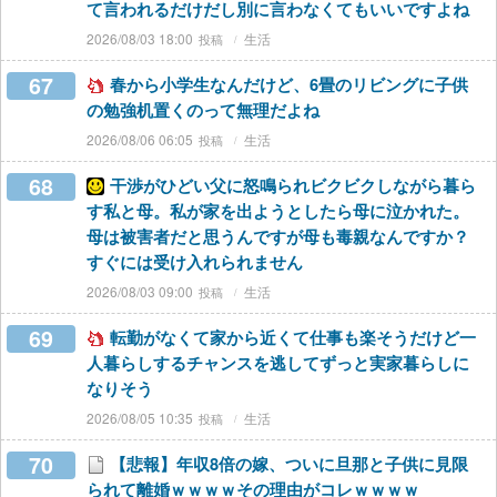
て言われるだけだし別に言わなくてもいいですよね
2026/08/03 18:00
生活
67
春から小学生なんだけど、6畳のリビングに子供
の勉強机置くのって無理だよね
2026/08/06 06:05
生活
68
干渉がひどい父に怒鳴られビクビクしながら暮ら
す私と母。私が家を出ようとしたら母に泣かれた。
母は被害者だと思うんですが母も毒親なんですか？
すぐには受け入れられません
2026/08/03 09:00
生活
69
転勤がなくて家から近くて仕事も楽そうだけど一
人暮らしするチャンスを逃してずっと実家暮らしに
なりそう
2026/08/05 10:35
生活
70
【悲報】年収8倍の嫁、ついに旦那と子供に見限
られて離婚ｗｗｗｗその理由がコレｗｗｗｗ