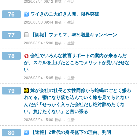
2026/08/04 06:12
生活
76
ワイきのこ大好き人間、限界突破
2026/08/03 09:44
生活
77
【朗報】ファミマ、45%増量キャンペーン
2026/08/04 15:00
生活
78
会社でいろんな教育サポートの案内が来るんだ
が、スキルを上げたところでメリットが見いだせな
い
2026/08/04 15:05
生活
79
嫁が会社の社長と女性同僚から蛇蝎のごとく嫌わ
れてる。鬱になり落ち込んでいく嫁を見てられない
んだが「せっかく入った会社だし絶対辞めたくな
い。負けたくない」と言い張る
2026/08/04 15:00
生活
80
【速報】Z世代の身長低下の理由、判明