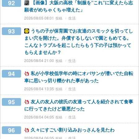
92
【画像】大阪の高校「制服を”これ”に変えたら志
願者がめちゃくちゃ増えた」
2026/08/05 08:01
生活
93
うちの子が保育園でお友達のスモックを切ってし
まい穴を開けた。弁償するしないで園ともめてる。
こんなトラブルを起こしたらもう下の子は預かって
もらえませんか？
2026/08/04 21:00
生活
94
私が小学校低学年の時にオバサンが漕いでた自転
車に思いっ切り轢かれた事があった
2026/08/04 13:35
生活
95
友人の友人の彼氏の友達って人を紹介されて食事
に行ってきたけど最悪だった
2026/08/04 04:05
生活
96
久々にすごい割り込みおっさんを見たわ
2026/08/04 06:05
生活