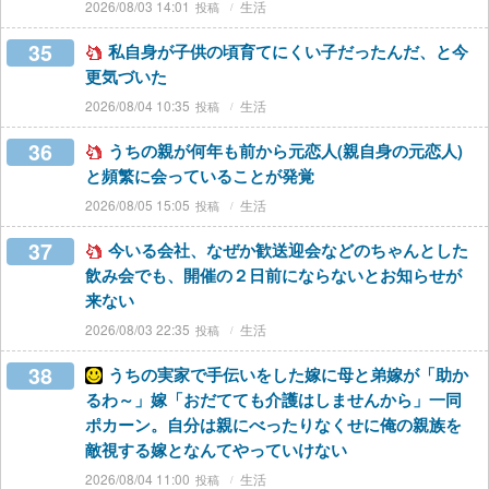
2026/08/03 14:01
生活
35
私自身が子供の頃育てにくい子だったんだ、と今
更気づいた
2026/08/04 10:35
生活
36
うちの親が何年も前から元恋人(親自身の元恋人)
と頻繁に会っていることが発覚
2026/08/05 15:05
生活
37
今いる会社、なぜか歓送迎会などのちゃんとした
飲み会でも、開催の２日前にならないとお知らせが
来ない
2026/08/03 22:35
生活
38
うちの実家で手伝いをした嫁に母と弟嫁が「助か
るわ～」嫁「おだてても介護はしませんから」一同
ポカーン。自分は親にべったりなくせに俺の親族を
敵視する嫁となんてやっていけない
2026/08/04 11:00
生活