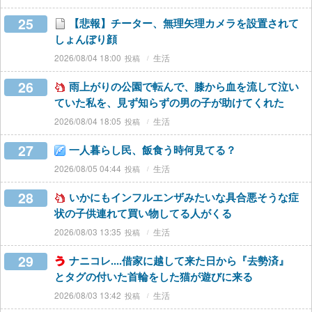
25
【悲報】チーター、無理矢理カメラを設置されて
しょんぼり顔
2026/08/04 18:00
生活
26
雨上がりの公園で転んで、膝から血を流して泣い
ていた私を、見ず知らずの男の子が助けてくれた
2026/08/04 18:05
生活
27
一人暮らし民、飯食う時何見てる？
2026/08/05 04:44
生活
28
いかにもインフルエンザみたいな具合悪そうな症
状の子供連れて買い物してる人がくる
2026/08/03 13:35
生活
29
ナニコレ....借家に越して来た日から『去勢済』
とタグの付いた首輪をした猫が遊びに来る
2026/08/03 13:42
生活