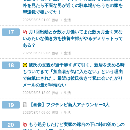
外を見たら不審な男が近くの駐車場からうちの家を
望遠鏡で覗いてた！
2026/08/05 21:00
生活
17
月1回出勤とか数ヶ月働いてまた数ヵ月全く来な
いみたいな働き方を扶養主婦がやるデメリットって
ある？
2026/08/05 02:05
生活
18
彼氏の父親が過干渉すぎて引く。新居を決める時
もついてきて「担当者が気に入らない」という理由
で白紙にされた。最近は彼氏抜きで私に会いたがり
メールの量が半端ない
2026/08/05 13:00
生活
19
【画像】フジテレビ新人アナウンサー3人
2026/08/04 09:00
生活
20
もう処分したけど実家の縁台の下に峠の釜めしの