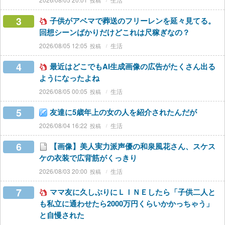
3
子供がアベマで葬送のフリーレンを延々見てる。
回想シーンばかりだけどこれは尺稼ぎなの？
2026/08/05 12:05
生活
4
最近はどこでもAI生成画像の広告がたくさん出る
ようになったよね
2026/08/05 00:05
生活
5
友達に5歳年上の女の人を紹介されたんだが
2026/08/04 16:22
生活
6
【画像】美人実力派声優の和泉風花さん、スケス
ケの衣装で広背筋がくっきり
2026/08/03 20:00
生活
7
ママ友に久しぶりにＬＩＮＥしたら「子供二人と
も私立に通わせたら2000万円くらいかかっちゃう」
と自慢された