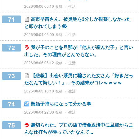
2026/08/06 06:10
生活
71
高市早苗さん、被災地を3分しか視察しなかった
と叩かれてしまう😭
2026/08/04 06:00
生活
72
我が子のことを旦那が「他人が産んだ子」と言い
出した。その理由がとんでもない。
2026/08/06 06:12
生活
73
【悲報】出会い系男に騙された女さん「好きだっ
たなんて悔しい！」…その結末がコレｗｗｗｗ
2026/08/03 18:10
生活
74
既婚子持ちになって分かる事
2026/08/04 22:33
生活
75
裏切られた。プロの店で借金返済中に旦那からこ
んな仕打ちが待っていたなんて...