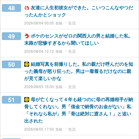
48
友達に人生初彼女ができた。こいつこんなやつだ
ったんかとショック
2026/08/04 00:05
生活
49
ボケのセンスがゼロの関西人の男と結婚した私。
末路が悲惨すぎるから聞いてほしい
2026/08/04 12:12
生活
50
結婚写真を前撮りした。私の親だけ呼んだのを知
った義母が怒り狂った。男は一着着るだけなのに親
が見て楽しいかな
2026/08/03 16:00
生活
51
母が亡くなって４年も経つのに母の再婚相手が納
骨してくれない。男「借金で納骨のお金がない」私
「それなら私が」男「骨は絶対に渡さん！」と追い
出された
2026/08/05 17:00
生活