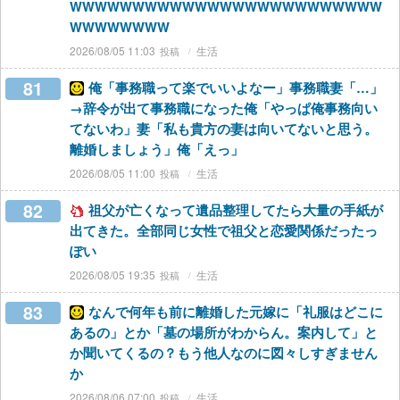
WWWWWWWWWWWWWWWWWWWWWWWWW
WWWWWWWW
2026/08/05 11:03
生活
81
俺「事務職って楽でいいよなー」事務職妻「…」
→辞令が出て事務職になった俺「やっぱ俺事務向い
てないわ」妻「私も貴方の妻は向いてないと思う。
離婚しましょう」俺「えっ」
2026/08/05 11:00
生活
82
祖父が亡くなって遺品整理してたら大量の手紙が
出てきた。全部同じ女性で祖父と恋愛関係だったっ
ぽい
2026/08/05 19:35
生活
83
なんで何年も前に離婚した元嫁に「礼服はどこに
あるの」とか「墓の場所がわからん。案内して」と
か聞いてくるの？もう他人なのに図々しすぎません
か
2026/08/06 07:00
生活