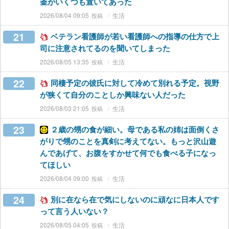
釜がいくつも置いてあった
2026/08/04 09:05
生活
21
ベテラン看護師が若い看護師への指導の仕方で上
司に注意されてるのを聞いてしまった
2026/08/05 13:35
生活
22
同棲予定の彼氏に対して冷めて別れる予定。視野
が狭くて自分のことしか興味ない人だった
2026/08/03 21:05
生活
23
２歳の甥の食が細い。母である私の姉は面倒くさ
がりで甥のことを真剣に考えてない。もっと沢山遊
んであげて、お腹をすかせて何でも食べる子になっ
てほしい
2026/08/04 09:00
生活
24
別に在なら在で気にしないのに頑なに日本人です
って言う人いない？
2026/08/05 04:05
生活