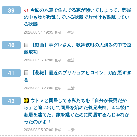
39
今回の地震で住んでる家が傾いてしまって、部屋
の中も物が散乱している状態で片付けも難航してい
る状態
2026/08/04 19:35
生活
40
【動画】半グレさん、歌舞伎町の人混みの中で拉
致成功
2026/08/05 07:00
生活
41
【悲報】最近のプリキュアヒロイン、頭が悪すぎ
る
2026/08/03 23:00
生活
42
ウトメと同居してる私たちを「自分が長男だか
ら」と追い出して同居を始めた義兄夫婦。４年後に
新居を建てた。家を継ぐために同居するんじゃなか
ったのかよ！
2026/08/05 07:00
生活