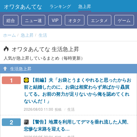
オワタあんてな
ランキング
急上昇
総合
ニュー速
VIP
オタク
エンタメ
ゲーム
ホーム
急上昇
生活
オワタあんてな 生活急上昇
人気が急上昇しているまとめ（毎時更新）
生活急上昇
1
【前編】夫「お袋とうまくやれると思ったからお
前と結婚したのに、お袋は相変わらず弟ばかり贔屓
してる。お前の努力が足りないから俺を認めてくれ
ないんだ！」
2026/08/03 11:00
生活
2
【警告】地震を利用してデマを垂れ流した人間、
悲惨な末路を迎える…
2026/08/05 20:01
生活