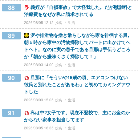
88
義姪が「自損事故」で大怪我した。だが慰謝料と
治療費をなぜか私に請求されてる
2026/08/05 12:12
生活
89
涎や排泄物を撒き散らしながら家を徘徊する舅。
朝５時から家中の汚物掃除してパートに出かけてヘ
トヘト。なのに実の息子である旦那は手伝うどころ
か「朝から嫌味くさく掃除して！」
2026/08/03 14:00
生活
90
旦那に「そういや19歳の頃、エアコンつけない
彼氏と別れたことがあるわ」と初めてカミングアウ
トした
2026/08/03 15:05
生活
91
私は中2女子です。現在不登校で、主にお金のか
からない家事を担当してます
2026/08/05 16:35
生活