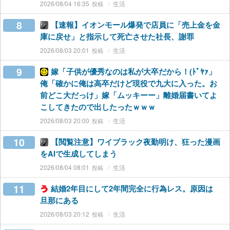
2026/08/04 16:35
生活
8
【速報】イオンモール爆発で店員に「売上金を金
庫に戻せ」と指示して死亡させた社長、謝罪
2026/08/03 20:01
生活
9
嫁「子供が優秀なのは私が大卒だから！(ﾄﾞﾔｧ」
俺「確かに俺は高卒だけど現役で九大に入った。お
前どこ大だっけ」嫁「ムッキーー」離婚届書いてよ
こしてきたので出したったｗｗｗ
2026/08/03 20:00
生活
10
【閲覧注意】ワイブラック夜勤明け、狂った漫画
をAIで生成してしまう
2026/08/04 08:01
生活
11
結婚2年目にして2年間完全に行為レス。原因は
旦那にある
2026/08/03 20:12
生活