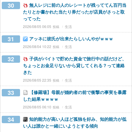
30
無人レジに前の人のレシートが残っててん百円当
たりとか書かれた当たり券だったが店員がさっと取
ってった
2026/08/05 06:05
生活
31
アッネに彼氏が出来たらしいんやがｗｗｗ
2026/08/04 10:22
生活
32
子供がバイトで貯めた資金で旅行中の話だけど、
ちょっとお金足りないから貸してくれる？って連絡
きた
2026/08/05 22:35
生活
33
【修羅場】母親が婚約者の前で衝撃の事実を暴露
した結果ｗｗｗｗ
2026/08/05 06:10
生活
34
知的能力が高い人ほど孤独を好み、知的能力が低
い人は誰かと一緒にいようとする傾向