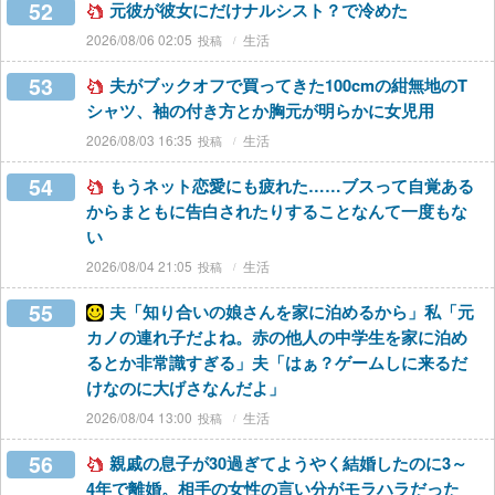
52
元彼が彼女にだけナルシスト？で冷めた
2026/08/06 02:05
生活
53
夫がブックオフで買ってきた100cmの紺無地のT
シャツ、袖の付き方とか胸元が明らかに女児用
2026/08/03 16:35
生活
54
もうネット恋愛にも疲れた……ブスって自覚ある
からまともに告白されたりすることなんて一度もな
い
2026/08/04 21:05
生活
55
夫「知り合いの娘さんを家に泊めるから」私「元
カノの連れ子だよね。赤の他人の中学生を家に泊め
るとか非常識すぎる」夫「はぁ？ゲームしに来るだ
けなのに大げさなんだよ」
2026/08/04 13:00
生活
56
親戚の息子が30過ぎてようやく結婚したのに3～
4年で離婚。相手の女性の言い分がモラハラだった