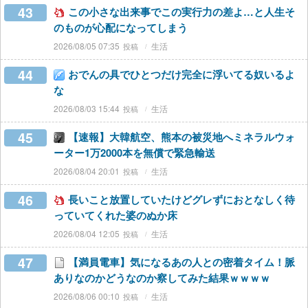
43
この小さな出来事でこの実行力の差よ…と人生そ
のものが心配になってしまう
2026/08/05 07:35
生活
44
おでんの具でひとつだけ完全に浮いてる奴いるよ
な
2026/08/03 15:44
生活
45
【速報】大韓航空、熊本の被災地へミネラルウォ
ーター1万2000本を無償で緊急輸送
2026/08/04 20:01
生活
46
長いこと放置していたけどグレずにおとなしく待
っていてくれた婆のぬか床
2026/08/04 12:05
生活
47
【満員電車】気になるあの人との密着タイム！脈
ありなのかどうなのか察してみた結果ｗｗｗｗ
2026/08/06 00:10
生活