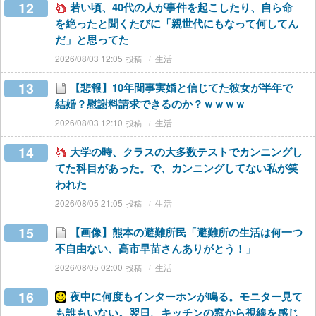
12
若い頃、40代の人が事件を起こしたり、自ら命
を絶ったと聞くたびに「親世代にもなって何してん
だ」と思ってた
2026/08/03 12:05
生活
13
【悲報】10年間事実婚と信じてた彼女が半年で
結婚？慰謝料請求できるのか？ｗｗｗｗ
2026/08/03 12:10
生活
14
大学の時、クラスの大多数テストでカンニングし
てた科目があった。で、カンニングしてない私が笑
われた
2026/08/05 21:05
生活
15
【画像】熊本の避難所民「避難所の生活は何一つ
不自由ない、高市早苗さんありがとう！」
2026/08/05 02:00
生活
16
夜中に何度もインターホンが鳴る。モニター見て
も誰もいない。翌日、キッチンの窓から視線を感じ