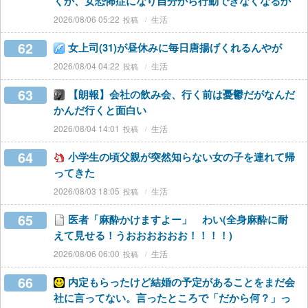
くか、女恐怖症になり自分から行動できなくなるか
2026/08/06 05:22
生活
62
女上司(31)が昼休みに毎日唐揚げくれるんやが
2026/08/04 04:22
生活
63
【朗報】会社の飲み会、行く前は憂鬱だがなんだ
かんだ行くと面白い
2026/08/04 14:01
生活
64
小学生の頃父親が突然知らない女の子を連れて帰
ってきた
2026/08/03 18:05
生活
65
医者「麻酔かけますよー」 わい(全身麻酔に耐
えて見せる！うおおおおおお！！！！)
2026/08/06 06:00
生活
66
内定もらったけど結婚の予定があることをまだ会
社に言ってない。言ったところで「だから何？」っ