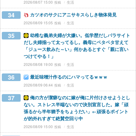
2026/08/07 15:00
生活
34
カツオのサクにアニサキスらしき物体発見
2026/08/09 15:05
生活
35
幼稚な義弟夫婦が大嫌い。低学歴だしパラサイト
だし夫婦揃って太ってるし。義母にベタベタ甘えて
「ジュース飲みた～い」何かあるとすぐ「親に言い
つけてやる！」
2026/08/08 19:00
生活
36
最近味噌汁作るのにハマってるｗｗｗ
2026/08/09 06:44
生活
37
俺の方が潔癖なのに嫁が俺に片付けさせようとし
ない。ストレス半端ないので決別宣言した。嫁「頑
張るから半年猶予をちょうだい」←頑張るポイント
が的外れすぎて絶賛空回り中
2026/08/09 15:00
生活