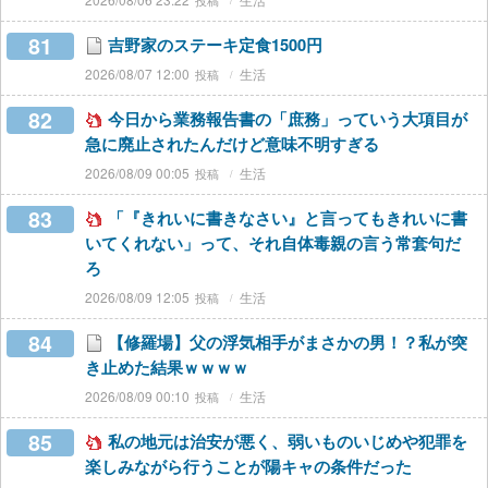
81
吉野家のステーキ定食1500円
2026/08/07 12:00
生活
82
今日から業務報告書の「庶務」っていう大項目が
急に廃止されたんだけど意味不明すぎる
2026/08/09 00:05
生活
83
「『きれいに書きなさい』と言ってもきれいに書
いてくれない」って、それ自体毒親の言う常套句だ
ろ
2026/08/09 12:05
生活
84
【修羅場】父の浮気相手がまさかの男！？私が突
き止めた結果ｗｗｗｗ
2026/08/09 00:10
生活
85
私の地元は治安が悪く、弱いものいじめや犯罪を
楽しみながら行うことが陽キャの条件だった