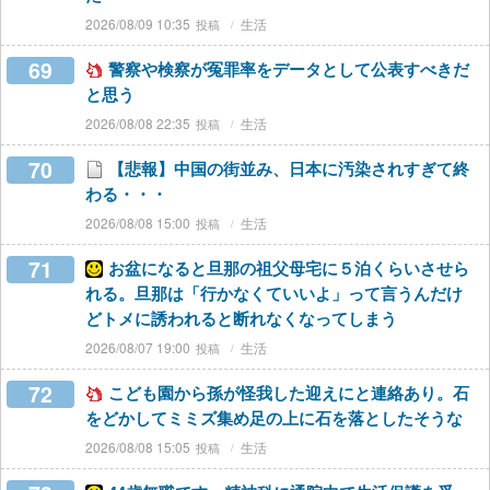
2026/08/09 10:35
生活
69
警察や検察が冤罪率をデータとして公表すべきだ
と思う
2026/08/08 22:35
生活
70
【悲報】中国の街並み、日本に汚染されすぎて終
わる・・・
2026/08/08 15:00
生活
71
お盆になると旦那の祖父母宅に５泊くらいさせら
れる。旦那は「行かなくていいよ」って言うんだけ
どトメに誘われると断れなくなってしまう
2026/08/07 19:00
生活
72
こども園から孫が怪我した迎えにと連絡あり。石
をどかしてミミズ集め足の上に石を落としたそうな
2026/08/08 15:05
生活