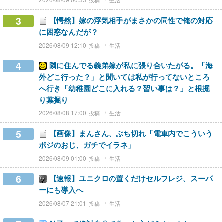
3
【愕然】嫁の浮気相手がまさかの同性で俺の対応
に困惑なんだが？
2026/08/09 12:10
生活
4
隣に住んでる義弟嫁が私に張り合いたがる。「海
外どこ行った？」と聞いては私が行ってないところ
へ行き「幼稚園どこに入れる？習い事は？」と根掘
り葉掘り
2026/08/08 17:00
生活
5
【画像】まんさん、ぶち切れ「電車内でこういう
ポジのおじ、ガチでイラネ」
2026/08/09 01:00
生活
6
【速報】ユニクロの置くだけセルフレジ、スーパ
ーにも導入へ
2026/08/07 21:01
生活