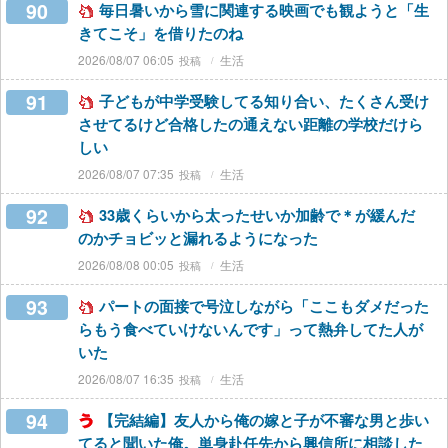
90
毎日暑いから雪に関連する映画でも観ようと「生
きてこそ」を借りたのね
2026/08/07 06:05
生活
91
子どもが中学受験してる知り合い、たくさん受け
させてるけど合格したの通えない距離の学校だけら
しい
2026/08/07 07:35
生活
92
33歳くらいから太ったせいか加齢で＊が緩んだ
のかチョビッと漏れるようになった
2026/08/08 00:05
生活
93
パートの面接で号泣しながら「ここもダメだった
らもう食べていけないんです」って熱弁してた人が
いた
2026/08/07 16:35
生活
94
【完結編】友人から俺の嫁と子が不審な男と歩い
てると聞いた俺。単身赴任先から興信所に相談した