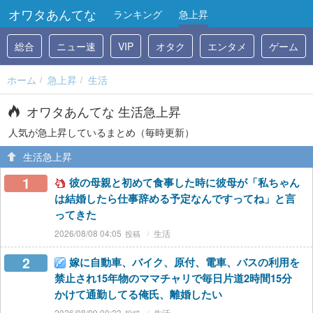
オワタあんてな
ランキング
急上昇
総合
ニュー速
VIP
オタク
エンタメ
ゲーム
ホーム
急上昇
生活
オワタあんてな 生活急上昇
人気が急上昇しているまとめ（毎時更新）
生活急上昇
1
彼の母親と初めて食事した時に彼母が「私ちゃん
は結婚したら仕事辞める予定なんですってね」と言
ってきた
2026/08/08 04:05
生活
2
嫁に自動車、バイク、原付、電車、バスの利用を
禁止され15年物のママチャリで毎日片道2時間15分
かけて通勤してる俺氏、離婚したい
2026/08/09 00:33
生活