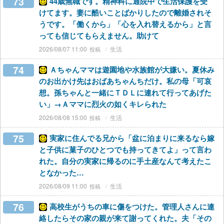
73
44歳無職です。精神科に通院中で生活保護を受
けてます。妻に酷いことばかりしたので離婚されそ
うです。「働くから」「心を入れ替えるから」と言
っても信じてもらえません。助けて
2026/08/07 11:00
生活
74
Ａちゃんママは遊園地や水族館が大嫌い。夏休み
のお出かけ先はおばあちゃんちだけ。私の母「可哀
想。孫ちゃんと一緒にＴＤＬに連れて行ってあげた
い」→Ａママに烈火の如くキレられた
2026/08/08 15:00
生活
75
実家に住んでる兄から「盆に泊まりに来るなら嫁
と子供に菓子のひとつでも持ってきてよ」って言わ
れた。自分の実家に帰るのに手土産なんて考えたこ
となかった…
2026/08/09 11:00
生活
76
高校生がうちの車に傷をつけた。管理人さんに連
絡したらその家の親が来て謝ってくれた。夫「その