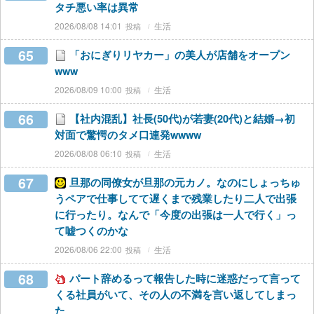
タチ悪い率は異常
2026/08/08 14:01
生活
65
「おにぎりリヤカー」の美人が店舗をオープン
www
2026/08/09 10:00
生活
66
【社内混乱】社長(50代)が若妻(20代)と結婚→初
対面で驚愕のタメ口連発wwww
2026/08/08 06:10
生活
67
旦那の同僚女が旦那の元カノ。なのにしょっちゅ
うペアで仕事してて遅くまで残業したり二人で出張
に行ったり。なんで「今度の出張は一人で行く」っ
て嘘つくのかな
2026/08/06 22:00
生活
68
パート辞めるって報告した時に迷惑だって言って
くる社員がいて、その人の不満を言い返してしまっ
た