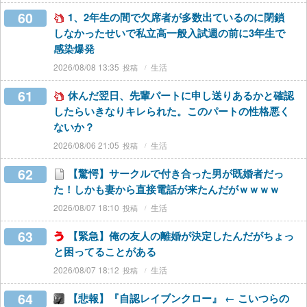
60
1、2年生の間で欠席者が多数出ているのに閉鎖
しなかったせいで私立高一般入試週の前に3年生で
感染爆発
2026/08/08 13:35
生活
61
休んだ翌日、先輩パートに申し送りあるかと確認
したらいきなりキレられた。このパートの性格悪く
ないか？
2026/08/06 21:05
生活
62
【驚愕】サークルで付き合った男が既婚者だっ
た！しかも妻から直接電話が来たんだがｗｗｗｗ
2026/08/07 18:10
生活
63
【緊急】俺の友人の離婚が決定したんだがちょっ
と困ってることがある
2026/08/07 18:12
生活
64
【悲報】『自認レイブンクロー』 ← こいつらの