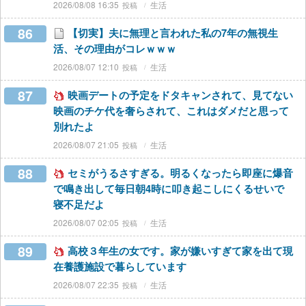
2026/08/08 16:35
生活
86
【切実】夫に無理と言われた私の7年の無視生
活、その理由がコレｗｗｗ
2026/08/07 12:10
生活
87
映画デートの予定をドタキャンされて、見てない
映画のチケ代を奢らされて、これはダメだと思って
別れたよ
2026/08/07 21:05
生活
88
セミがうるさすぎる。明るくなったら即座に爆音
で鳴き出して毎日朝4時に叩き起こしにくるせいで
寝不足だよ
2026/08/07 02:05
生活
89
高校３年生の女です。家が嫌いすぎて家を出て現
在養護施設で暮らしています
2026/08/07 22:35
生活