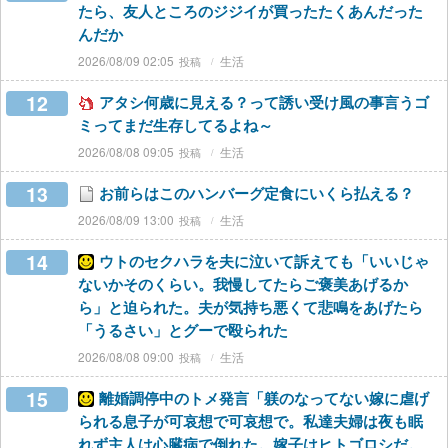
たら、友人ところのジジイが買ったたくあんだった
んだか
2026/08/09 02:05
生活
12
アタシ何歳に見える？って誘い受け風の事言うゴ
ミってまだ生存してるよね～
2026/08/08 09:05
生活
13
お前らはこのハンバーグ定食にいくら払える？
2026/08/09 13:00
生活
14
ウトのセクハラを夫に泣いて訴えても「いいじゃ
ないかそのくらい。我慢してたらご褒美あげるか
ら」と迫られた。夫が気持ち悪くて悲鳴をあげたら
「うるさい」とグーで殴られた
2026/08/08 09:00
生活
15
離婚調停中のトメ発言「躾のなってない嫁に虐げ
られる息子が可哀想で可哀想で。私達夫婦は夜も眠
れず主人は心臓病で倒れた。嫁子はヒトゴロシだ。