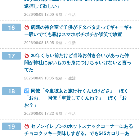
逮捕して欲しい」
2026/08/09 13:00
生活
16
病院の待合室で子供がドタバタ走ってギャーギャ
ー騒いでても親はスマホポチポチか談笑で放置
2026/08/08 18:05
生活
17
20年くらい前だけど当時お付き合いがあった仲
間が神社に赤いものを身につけちゃいけないと言っ
てた
2026/08/09 13:35
生活
18
同僚「今度彼女と旅行行くんだけどさ」 ぼく
「おお」 同僚「車貸してくんね？」 ぼく「お
お？」
2026/08/06 17:22
生活
19
セブンイレブンのホットスナックコーナーにある
チョコクッキー美味しすぎる。でも545カロリーあ