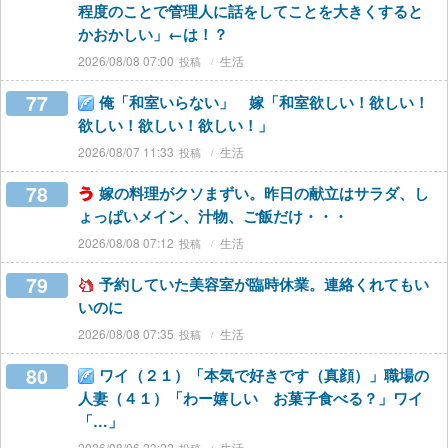
程度のことで管理人に話をしてことを大きくすると
かおかしい」←は！？
2026/08/08 07:00
生活
77
俺「和室いらない」 嫁「和室欲しい！欲しい！
欲しい！欲しい！欲しい！」
2026/08/07 11:33
生活
78
嫁の料理がクソまずい。昨日の献立はサラダ、し
ょっぱいメイン、汁物、ご飯だけ・・・
2026/08/08 07:12
生活
79
予約していた美容室が臨時休業。連絡くれてもい
いのに
2026/08/08 07:35
生活
80
ワイ（２１）「本気で好きです（真顔）」職場の
人妻（４１）「わー嬉しい お菓子食べる？」ワイ
「…」
2026/08/06 23:22
生活