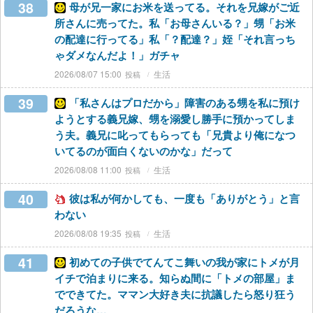
38
母が兄一家にお米を送ってる。それを兄嫁がご近
所さんに売ってた。私「お母さんいる？」甥「お米
の配達に行ってる」私「？配達？」姪「それ言っち
ゃダメなんだよ！」ガチャ
2026/08/07 15:00
生活
39
「私さんはプロだから」障害のある甥を私に預け
ようとする義兄嫁、甥を溺愛し勝手に預かってしま
う夫。義兄に叱ってもらっても「兄貴より俺になつ
いてるのが面白くないのかな」だって
2026/08/08 11:00
生活
40
彼は私が何かしても、一度も「ありがとう」と言
わない
2026/08/08 19:35
生活
41
初めての子供でてんてこ舞いの我が家にトメが月
イチで泊まりに来る。知らぬ間に「トメの部屋」ま
でできてた。ママン大好き夫に抗議したら怒り狂う
だろうな…