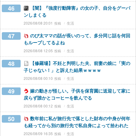
46
【闇】『強度行動障害』の女の子、自分をグーパ
ンしまくる
2026/08/08 20:01
生活
47
のび太ママの話が長いのって、多分同じ話を何回
もループしてるよね
2026/08/08 12:05
生活
48
【修羅場】不妊と判明した夫、前妻の娘に「実の
子じゃない！」と訴えた結果ｗｗｗｗ
2026/08/08 00:10
生活
49
嫁の動きが怪しい。子供を保育園に送迎して家に
戻らず誰かとコーヒーを飲んでる
2026/08/08 00:12
生活
50
数年前に私が旅行先で落とした財布の中身が何年
も経ってから別の旅行先で私自身によって拾われた
2026/08/09 16:35
生活