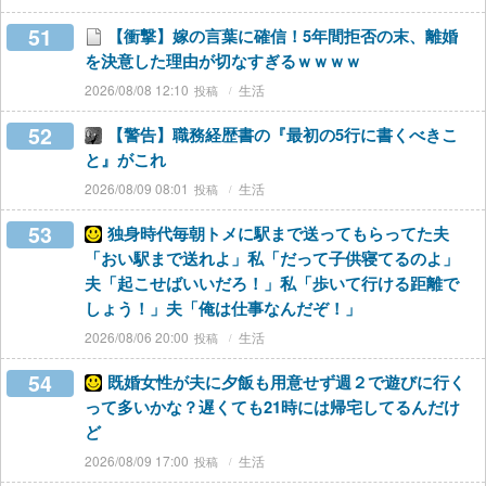
51
【衝撃】嫁の言葉に確信！5年間拒否の末、離婚
を決意した理由が切なすぎるｗｗｗｗ
2026/08/08 12:10
生活
52
【警告】職務経歴書の『最初の5行に書くべきこ
と』がこれ
2026/08/09 08:01
生活
53
独身時代毎朝トメに駅まで送ってもらってた夫
「おい駅まで送れよ」私「だって子供寝てるのよ」
夫「起こせばいいだろ！」私「歩いて行ける距離で
しょう！」夫「俺は仕事なんだぞ！」
2026/08/06 20:00
生活
54
既婚女性が夫に夕飯も用意せず週２で遊びに行く
って多いかな？遅くても21時には帰宅してるんだけ
ど
2026/08/09 17:00
生活