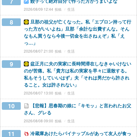
7
餃子って絶対自分で作った方がうまいよな
2026/08/09 12:44
生活
8
旦那の祖父が亡くなった。私「エプロン持って行
った方がいいよね」旦那「余計な出費すんな。そん
なもん買うなら今後一切金を出さねぇぞ」私「え
っ…」
2026/08/07 21:00
生活
9
盆正月に夫の実家に長時間滞在しなきゃいけない
のが苦痛。私「貴方は私の実家を早々に退散する。
私もそうしていいはず」夫「それは男だから許され
ること。女は許されない」
2026/08/07 13:00
生活
10
【悲報】思春期の娘に「キモッ」と言われたお父
さん、グレる
2026/08/08 09:00
生活
11
冷蔵庫あけたらパイナップルがあって友人が食っ