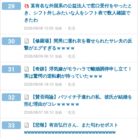
29
某有名な外国系の公益法人で窓口受付をやったと
き、シフト外しみたいな人をシフト表で数人確認で
きたわ
2026/08/08 10:35
生活
30
【修羅場】間男に濡れ衣を着せられたサレ夫の反
撃がエグすぎるｗｗｗｗ
2026/08/09 06:10
生活
31
【奇跡】浮気嫁がモラハラで離婚調停申し立て！
実は驚愕の逆転劇が待っていたｗｗｗ
2026/08/06 18:10
生活
32
【賛否両論】バツイチ子連れの私、彼氏が結婚を
拒む理由がコレｗｗｗｗｗ
2026/08/07 06:10
生活
33
【悲報】有吉弘行さん、また匂わせポスト
wwwwwwwwwwwwwwwwwwwwwwwwwww