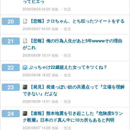
ってヒエっ
2026/08/09 04:05
生活
20
【悲報】クロちゃん、とち狂ったツイートをする
2026/08/07 04:00
生活
21
【悲報】俺の行為人生があと5年wwwwその理由
がこれ
2026/08/08 18:10
生活
22
ぶっちゃけ22歳超えた女ってキツくね？
2026/08/08 18:22
生活
23
【発見】発達っぽい奴の共通点って『立場を理解
できない』だよな
2026/08/09 14:01
生活
24
【速報】熊本地震を引き起こした『危険度Sラン
ク断層』日本のド真ん中に10カ所もあると判明
2026/08/07 14:26
生活