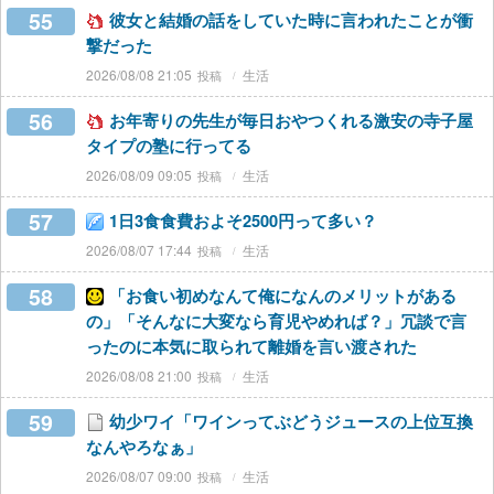
55
彼女と結婚の話をしていた時に言われたことが衝
撃だった
2026/08/08 21:05
生活
56
お年寄りの先生が毎日おやつくれる激安の寺子屋
タイプの塾に行ってる
2026/08/09 09:05
生活
57
1日3食食費およそ2500円って多い？
2026/08/07 17:44
生活
58
「お食い初めなんて俺になんのメリットがある
の」「そんなに大変なら育児やめれば？」冗談で言
ったのに本気に取られて離婚を言い渡された
2026/08/08 21:00
生活
59
幼少ワイ「ワインってぶどうジュースの上位互換
なんやろなぁ」
2026/08/07 09:00
生活