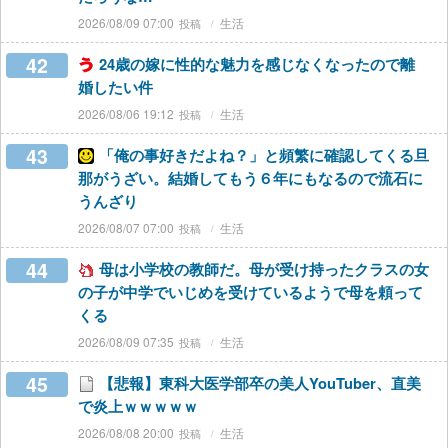
2026/08/09 07:00
生活
42
24歳の嫁に性的な魅力を感じなくなったので離
婚したい件
2026/08/06 19:12
生活
43
「俺の事好きだよね？」と頻繁に確認してくる旦
那がうざい。結婚してもう６年にもなるので流石に
うんざり
2026/08/07 07:00
生活
44
母は小学校の教師だ。母が受け持ったクラスの女
の子が中学でいじめを受けているようで母を頼って
くる
2026/08/09 07:35
生活
45
【悲報】東科大医学部卒の美人YouTuber、直美
で炎上ｗｗｗｗｗ
2026/08/08 20:00
生活