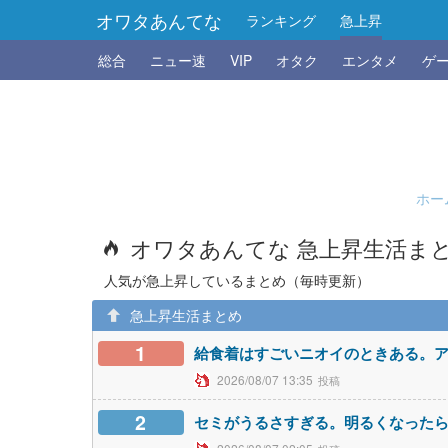
オワタあんてな
ランキング
急上昇
総合
ニュー速
VIP
オタク
エンタメ
ゲ
ホー
オワタあんてな 急上昇生活ま
人気が急上昇しているまとめ（毎時更新）
急上昇生活まとめ
1
給食着はすごいニオイのときある。
2026/08/07 13:35
2
セミがうるさすぎる。明るくなったら