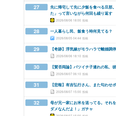
27
先に帰宅して先に夕飯を食べる旦那
た」って言いながら何回も繰り返す
2026/08/06 18:00
28
一人暮らし民、飯食う時何見てる？
2026/08/05 04:44
29
【奇跡】浮気嫁がモラハラで離婚調
2026/08/06 18:10
30
【賛否両論】バツイチ子連れの私、
2026/08/07 06:10
31
【悲報】有吉弘行さん、また匂わせポスト
2026/08/07 15:00
32
母が兄一家にお米を送ってる。それ
ダメなんだよ！」ガチャ
2026/08/07 15:00