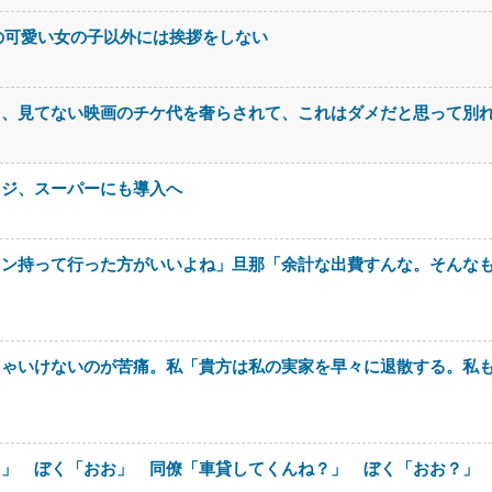
の可愛い女の子以外には挨拶をしない
て、見てない映画のチケ代を奢らされて、これはダメだと思って別
レジ、スーパーにも導入へ
ロン持って行った方がいいよね」旦那「余計な出費すんな。そんな
きゃいけないのが苦痛。私「貴方は私の実家を早々に退散する。私
さ」 ぼく「おお」 同僚「車貸してくんね？」 ぼく「おお？」