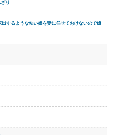
んざり
家出するような幼い娘を妻に任せておけないので娘
た