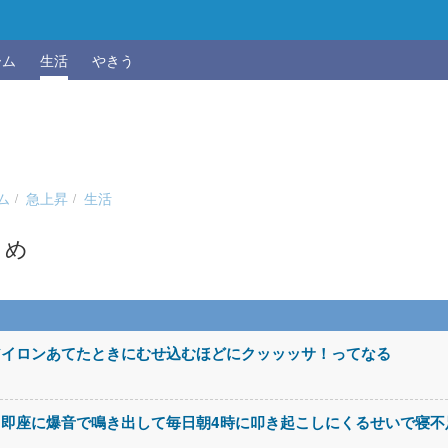
ーム
生活
やきう
ム
急上昇
生活
とめ
アイロンあてたときにむせ込むほどにクッッッサ！ってなる
即座に爆音で鳴き出して毎日朝4時に叩き起こしにくるせいで寝不