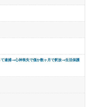
して逮捕→心神喪失で僅か数ヶ月で釈放→生活保護