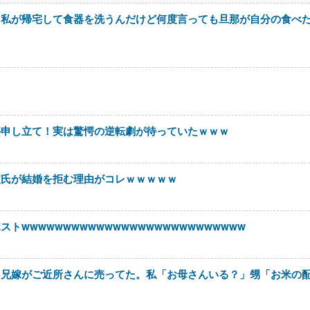
。私が帰宅して食器を洗うんだけど何度言っても旦那が自分の食べ
停申し立て！実は驚愕の逆転劇が待っていたｗｗｗ
彼氏が結婚を拒む理由がコレｗｗｗｗｗ
wwwwwwwwwwwwwwwwwwwwwwwwwww
を兄嫁がご近所さんに売ってた。私「お母さんいる？」甥「お米の