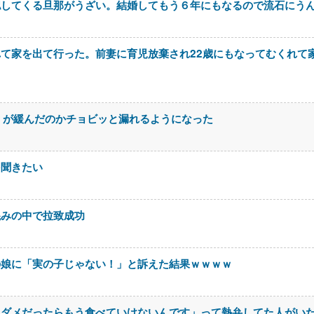
認してくる旦那がうざい。結婚してもう６年にもなるので流石にう
て家を出て行った。前妻に育児放棄され22歳にもなってむくれて
＊が緩んだのかチョビッと漏れるようになった
を聞きたい
混みの中で拉致成功
の娘に「実の子じゃない！」と訴えた結果ｗｗｗｗ
もダメだったらもう食べていけないんです」って熱弁してた人がい