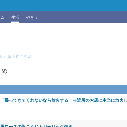
ーム
生活
やきう
ム
急上昇
生活
とめ
メ「帰ってきてくれないなら放火する」→近所のお店に本当に放火
。豚ロースの塩こうじ＆ガーリック焼き