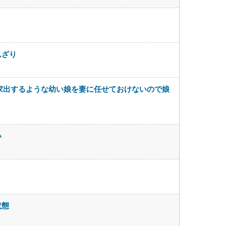
んざり
家出するような幼い娘を妻に任せておけないので娘
い
状態