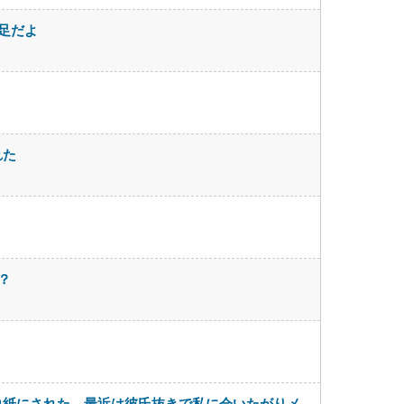
足だよ
れた
？
白紙にされた。最近は彼氏抜きで私に会いたがりメ