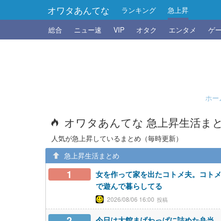
オワタあんてな
ランキング
急上昇
総合
ニュー速
VIP
オタク
エンタメ
ゲ
ホー
オワタあんてな 急上昇生活ま
人気が急上昇しているまとめ（毎時更新）
急上昇生活まとめ
1
女を作って家を出たコトメ夫。コト
で遊んで暮らしてる
2026/08/06 16:00
2
今日は大館まげわっぱに詰めた弁当