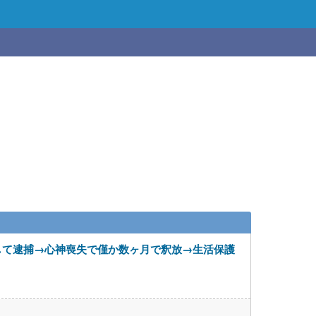
して逮捕→心神喪失で僅か数ヶ月で釈放→生活保護