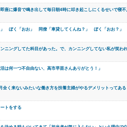
即座に爆音で鳴き出して毎日朝4時に叩き起こしにくるせいで寝不
さ」 ぼく「おお」 同僚「車貸してくんね？」 ぼく「おお？」
カンニングしてた科目があった。で、カンニングしてない私が笑わ
生活は何一つ不自由ない、高市早苗さんありがとう！」
月全く来ないみたいな働き方を扶養主婦がやるデメリットってある
イートをする
居を決める時もついてきて「担当者が気に入らない」という理由で