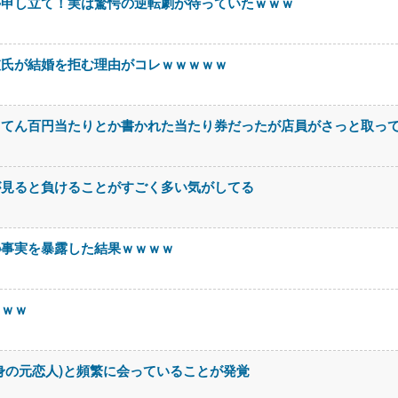
停申し立て！実は驚愕の逆転劇が待っていたｗｗｗ
彼氏が結婚を拒む理由がコレｗｗｗｗｗ
ててん百円当たりとか書かれた当たり券だったが店員がさっと取っ
が見ると負けることがすごく多い気がしてる
の事実を暴露した結果ｗｗｗｗ
ｗｗｗ
身の元恋人)と頻繁に会っていることが発覚