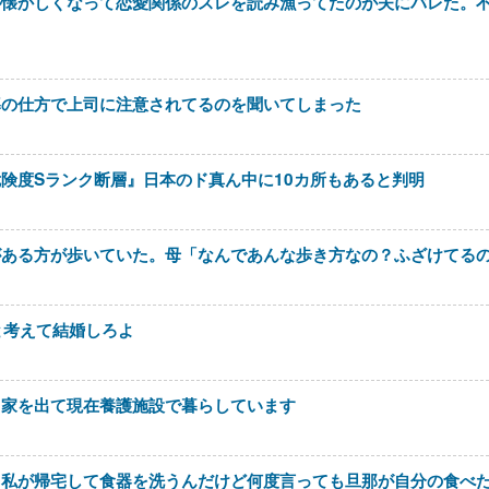
が懐かしくなって恋愛関係のスレを読み漁ってたのが夫にバレた。
導の仕方で上司に注意されてるのを聞いてしまった
険度Sランク断層』日本のド真ん中に10カ所もあると判明
がある方が歩いていた。母「なんであんな歩き方なの？ふざけてる
と考えて結婚しろよ
て家を出て現在養護施設で暮らしています
。私が帰宅して食器を洗うんだけど何度言っても旦那が自分の食べ