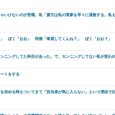
きゃいけないのが苦痛。私「貴方は私の実家を早々に退散する。私
さ」 ぼく「おお」 同僚「車貸してくんね？」 ぼく「おお？」
カンニングしてた科目があった。で、カンニングしてない私が笑わ
イートをする
居を決める時もついてきて「担当者が気に入らない」という理由で