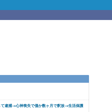
して逮捕→心神喪失で僅か数ヶ月で釈放→生活保護