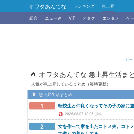
オワタあんてな
ランキング
急上昇
総合
ニュー速
VIP
オタク
エンタメ
ゲ
ホー
オワタあんてな 急上昇生活ま
人気が急上昇しているまとめ（毎時更新）
急上昇生活まとめ
1
転校生と仲良くなってその子の家に
2026/08/07 18:05
2
女を作って家を出たコトメ夫。コト
で遊んで暮らしてる