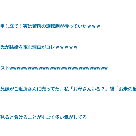
停申し立て！実は驚愕の逆転劇が待っていたｗｗｗ
彼氏が結婚を拒む理由がコレｗｗｗｗｗ
wwwwwwwwwwwwwwwwwwwwwwwwwww
を兄嫁がご近所さんに売ってた。私「お母さんいる？」甥「お米の
が見ると負けることがすごく多い気がしてる