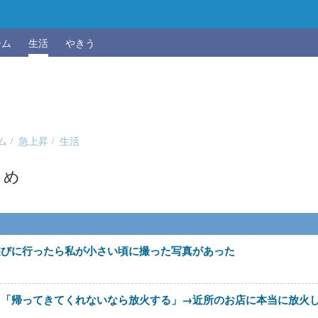
ーム
生活
やきう
ム
急上昇
生活
とめ
遊びに行ったら私が小さい頃に撮った写真があった
メ「帰ってきてくれないなら放火する」→近所のお店に本当に放火