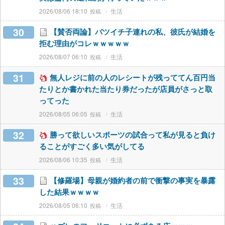
2026/08/06 18:10
生活
30
【賛否両論】バツイチ子連れの私、彼氏が結婚を
拒む理由がコレｗｗｗｗｗ
2026/08/07 06:10
生活
31
無人レジに前の人のレシートが残っててん百円当
たりとか書かれた当たり券だったが店員がさっと取
ってった
2026/08/05 06:05
生活
32
勝って欲しいスポーツの試合って私が見ると負け
ることがすごく多い気がしてる
2026/08/06 10:35
生活
33
【修羅場】母親が婚約者の前で衝撃の事実を暴露
した結果ｗｗｗｗ
2026/08/05 06:10
生活