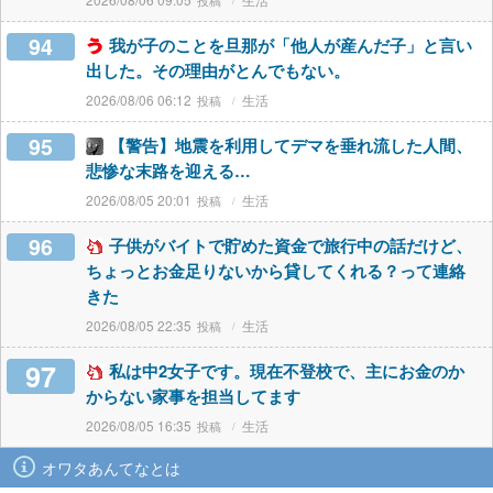
94
我が子のことを旦那が「他人が産んだ子」と言い
出した。その理由がとんでもない。
2026/08/06 06:12
生活
95
【警告】地震を利用してデマを垂れ流した人間、
悲惨な末路を迎える…
2026/08/05 20:01
生活
96
子供がバイトで貯めた資金で旅行中の話だけど、
ちょっとお金足りないから貸してくれる？って連絡
きた
2026/08/05 22:35
生活
97
私は中2女子です。現在不登校で、主にお金のか
からない家事を担当してます
2026/08/05 16:35
生活
オワタあんてなとは