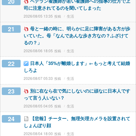
20
ベテラン看護師が若い看護師への指導の仕方で上
司に注意されてるのを聞いてしまった
2026/08/05 13:35
生活
21
母と一緒の時に、明らかに足に障害がある方が歩
いていた。母「なんであんな歩き方なの？ふざけて
るの？」
2026/08/06 18:05
生活
22
日本人「35%が離婚します」←もっと考えて結婚
しろよ
2026/08/07 05:33
生活
23
別に在なら在で気にしないのに頑なに日本人です
って言う人いない？
2026/08/05 04:05
生活
24
【悲報】チーター、無理矢理カメラを設置されて
しょんぼり顔
2026/08/04 18:00
生活