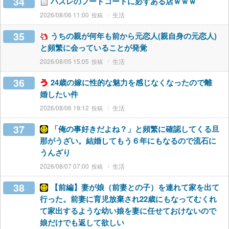
34
ハズレのフードコートに必ずある店ｗｗｗ
2026/08/06 11:00
生活
35
うちの親が何年も前から元恋人(親自身の元恋人)
と頻繁に会っていることが発覚
2026/08/05 15:05
生活
36
24歳の嫁に性的な魅力を感じなくなったので離
婚したい件
2026/08/06 19:12
生活
37
「俺の事好きだよね？」と頻繁に確認してくる旦
那がうざい。結婚してもう６年にもなるので流石に
うんざり
2026/08/07 07:00
生活
38
【前編】妻が娘（前妻との子）を連れて家を出て
行った。前妻に育児放棄され22歳にもなってむくれ
て家出するような幼い娘を妻に任せておけないので
娘だけでも返して欲しい