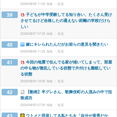
2026/08/06 11:00
生活
39
子どもが中学受験してる知り合い、たくさん受け
させてるけど合格したの通えない距離の学校だけら
しい
2026/08/07 07:35
生活
40
嫁にキレられたんだがお前らの意見を聞きたい
2026/08/06 11:22
生活
41
今回の地震で住んでる家が傾いてしまって、部屋
の中も物が散乱している状態で片付けも難航してい
る状態
2026/08/04 19:35
生活
42
【動画】半グレさん、歌舞伎町の人混みの中で拉
致成功
2026/08/05 07:00
生活
43
ウトメと同居してる私たちを「自分が長男だか