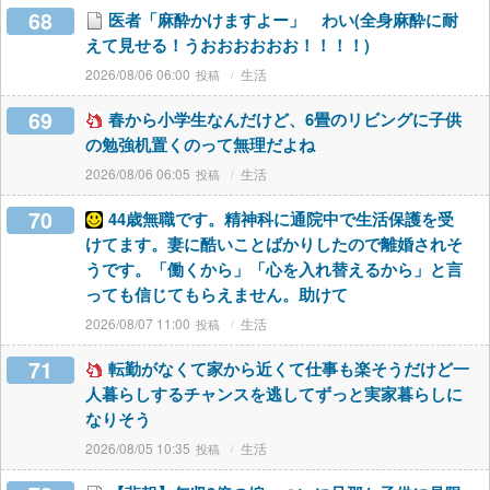
68
医者「麻酔かけますよー」 わい(全身麻酔に耐
えて見せる！うおおおおおお！！！！)
2026/08/06 06:00
生活
69
春から小学生なんだけど、6畳のリビングに子供
の勉強机置くのって無理だよね
2026/08/06 06:05
生活
70
44歳無職です。精神科に通院中で生活保護を受
けてます。妻に酷いことばかりしたので離婚されそ
うです。「働くから」「心を入れ替えるから」と言
っても信じてもらえません。助けて
2026/08/07 11:00
生活
71
転勤がなくて家から近くて仕事も楽そうだけど一
人暮らしするチャンスを逃してずっと実家暮らしに
なりそう
2026/08/05 10:35
生活