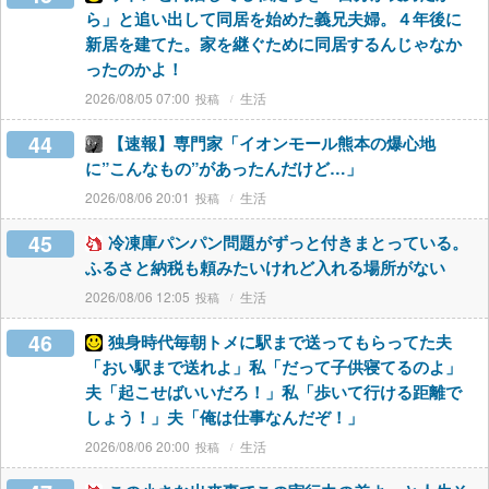
ら」と追い出して同居を始めた義兄夫婦。４年後に
新居を建てた。家を継ぐために同居するんじゃなか
ったのかよ！
2026/08/05 07:00
生活
44
【速報】専門家「イオンモール熊本の爆心地
に”こんなもの”があったんだけど…」
2026/08/06 20:01
生活
45
冷凍庫パンパン問題がずっと付きまとっている。
ふるさと納税も頼みたいけれど入れる場所がない
2026/08/06 12:05
生活
46
独身時代毎朝トメに駅まで送ってもらってた夫
「おい駅まで送れよ」私「だって子供寝てるのよ」
夫「起こせばいいだろ！」私「歩いて行ける距離で
しょう！」夫「俺は仕事なんだぞ！」
2026/08/06 20:00
生活