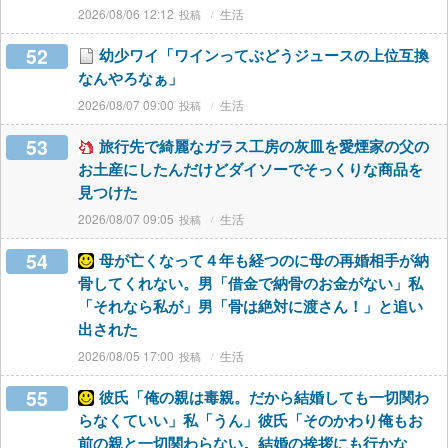
2026/08/06 12:12
生活
52
幼少ワイ「ワインってぶどうジュースの上位互換
なんやろなぁ」
2026/08/07 09:00
生活
53
旅行先で綺麗なガラス工房の灰皿を愛煙家の父の
お土産にしたんだけどダイソーでそっくりな商品を
見つけた
2026/08/07 09:05
生活
54
母が亡くなって４年も経つのに母の再婚相手が納
骨してくれない。男「借金で納骨のお金がない」私
「それなら私が」男「骨は絶対に渡さん！」と追い
出された
2026/08/05 17:00
生活
55
彼氏「俺の親は毒親。だから結婚しても一切関わ
らなくていい」私「うん」彼氏「そのかわり俺もお
前の親と一切関わらない。結婚の挨拶にも行かな