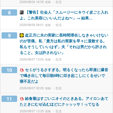
2026/08/04 16:35
生活
8
【警告】社会人「スムージーにキウイ皮ごと入れ
よ。これ美容にいいんだよね〜」→ 結果…
2026/08/06 08:01
生活
9
盆正月に夫の実家に長時間滞在しなきゃいけない
のが苦痛。私「貴方は私の実家を早々に退散する。
私もそうしていいはず」夫「それは男だから許され
ること。女は許されない」
2026/08/07 13:00
生活
10
セミがうるさすぎる。明るくなったら即座に爆音
で鳴き出して毎日朝4時に叩き起こしにくるせいで
寝不足だよ
2026/08/07 02:05
生活
11
給食着はすごいニオイのときある。アイロンあて
たときにむせ込むほどにクッッッサ！ってなる
2026/08/07 13:35
生活