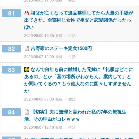
81
祖父が亡くなって遺品整理してたら大量の手紙が
出てきた。全部同じ女性で祖父と恋愛関係だったっ
ぽい
2026/08/05 19:35
生活
82
吉野家のステーキ定食1500円
2026/08/07 12:00
生活
83
なんで何年も前に離婚した元嫁に「礼服はどこに
あるの」とか「墓の場所がわからん。案内して」と
か聞いてくるの？もう他人なのに図々しすぎません
か
2026/08/06 07:00
生活
84
【切実】夫に無理と言われた私の7年の無視生
活、その理由がコレｗｗｗ
2026/08/07 12:10
生活