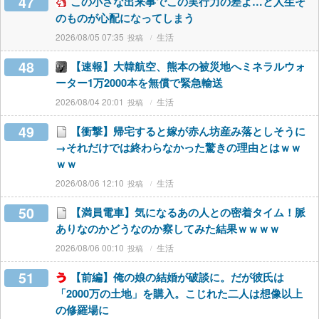
47
この小さな出来事でこの実行力の差よ…と人生そ
のものが心配になってしまう
2026/08/05 07:35
生活
48
【速報】大韓航空、熊本の被災地へミネラルウォ
ーター1万2000本を無償で緊急輸送
2026/08/04 20:01
生活
49
【衝撃】帰宅すると嫁が赤ん坊産み落としそうに
→それだけでは終わらなかった驚きの理由とはｗｗ
ｗｗ
2026/08/06 12:10
生活
50
【満員電車】気になるあの人との密着タイム！脈
ありなのかどうなのか察してみた結果ｗｗｗｗ
2026/08/06 00:10
生活
51
【前編】俺の娘の結婚が破談に。だが彼氏は
「2000万の土地」を購入。こじれた二人は想像以上
の修羅場に