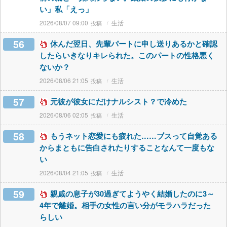
い」私「えっ」
2026/08/07 09:00
生活
56
休んだ翌日、先輩パートに申し送りあるかと確認
したらいきなりキレられた。このパートの性格悪く
ないか？
2026/08/06 21:05
生活
57
元彼が彼女にだけナルシスト？で冷めた
2026/08/06 02:05
生活
58
もうネット恋愛にも疲れた……ブスって自覚ある
からまともに告白されたりすることなんて一度もな
い
2026/08/04 21:05
生活
59
親戚の息子が30過ぎてようやく結婚したのに3～
4年で離婚。相手の女性の言い分がモラハラだった
らしい