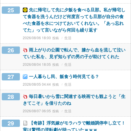
25
先に帰宅して先に夕飯を食べる旦那。私が帰宅し
て食器を洗うんだけど何度言っても旦那が自分の食
べた食器を水につけておいてくれない。「あっ忘れ
てた」って言いながら何回も繰り返す
2026/08/06 18:00
生活
26
雨上がりの公園で転んで、膝から血を流して泣い
ていた私を、見ず知らずの男の子が助けてくれた
2026/08/04 18:05
生活
27
一人暮らし民、飯食う時何見てる？
2026/08/05 04:44
生活
28
毎日暑いから雪に関連する映画でも観ようと「生
きてこそ」を借りたのね
2026/08/07 06:05
生活
29
【奇跡】浮気嫁がモラハラで離婚調停申し立て！
実は驚愕の逆転劇が待っていたｗｗｗ