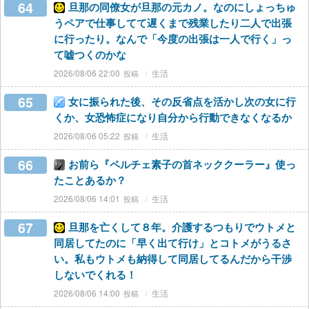
64
旦那の同僚女が旦那の元カノ。なのにしょっちゅ
うペアで仕事してて遅くまで残業したり二人で出張
に行ったり。なんで「今度の出張は一人で行く」っ
て嘘つくのかな
2026/08/06 22:00
生活
65
女に振られた後、その反省点を活かし次の女に行
くか、女恐怖症になり自分から行動できなくなるか
2026/08/06 05:22
生活
66
お前ら『ペルチェ素子の首ネッククーラー』使っ
たことあるか？
2026/08/06 14:01
生活
67
旦那を亡くして８年。介護するつもりでウトメと
同居してたのに「早く出て行け」とコトメがうるさ
い。私もウトメも納得して同居してるんだから干渉
しないでくれる！
2026/08/06 14:00
生活