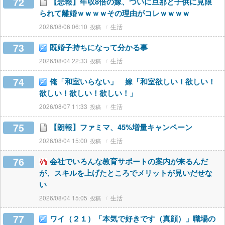
72
【悲報】年収8倍の嫁、ついに旦那と子供に見限
られて離婚ｗｗｗｗその理由がコレｗｗｗｗ
2026/08/06 06:10
生活
73
既婚子持ちになって分かる事
2026/08/04 22:33
生活
74
俺「和室いらない」 嫁「和室欲しい！欲しい！
欲しい！欲しい！欲しい！」
2026/08/07 11:33
生活
75
【朗報】ファミマ、45%増量キャンペーン
2026/08/04 15:00
生活
76
会社でいろんな教育サポートの案内が来るんだ
が、スキルを上げたところでメリットが見いだせな
い
2026/08/04 15:05
生活
77
ワイ（２１）「本気で好きです（真顔）」職場の