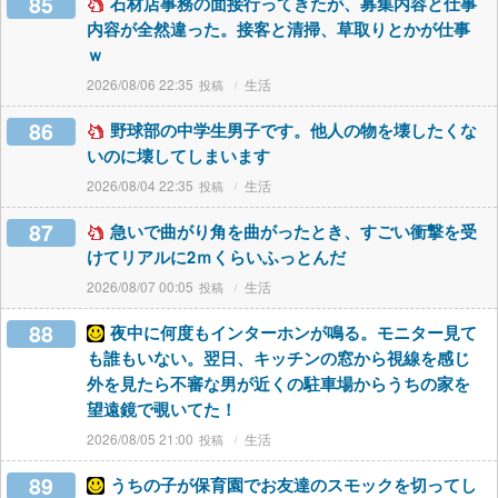
85
石材店事務の面接行ってきたが、募集内容と仕事
内容が全然違った。接客と清掃、草取りとかが仕事
ｗ
2026/08/06 22:35
生活
86
野球部の中学生男子です。他人の物を壊したくな
いのに壊してしまいます
2026/08/04 22:35
生活
87
急いで曲がり角を曲がったとき、すごい衝撃を受
けてリアルに2ｍくらいふっとんだ
2026/08/07 00:05
生活
88
夜中に何度もインターホンが鳴る。モニター見て
も誰もいない。翌日、キッチンの窓から視線を感じ
外を見たら不審な男が近くの駐車場からうちの家を
望遠鏡で覗いてた！
2026/08/05 21:00
生活
89
うちの子が保育園でお友達のスモックを切ってし