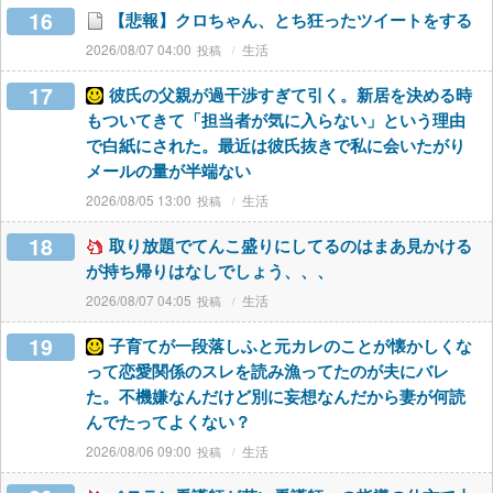
16
【悲報】クロちゃん、とち狂ったツイートをする
2026/08/07 04:00
生活
17
彼氏の父親が過干渉すぎて引く。新居を決める時
もついてきて「担当者が気に入らない」という理由
で白紙にされた。最近は彼氏抜きで私に会いたがり
メールの量が半端ない
2026/08/05 13:00
生活
18
取り放題でてんこ盛りにしてるのはまあ見かける
が持ち帰りはなしでしょう、、、
2026/08/07 04:05
生活
19
子育てが一段落しふと元カレのことが懐かしくな
って恋愛関係のスレを読み漁ってたのが夫にバレ
た。不機嫌なんだけど別に妄想なんだから妻が何読
んでたってよくない？
2026/08/06 09:00
生活