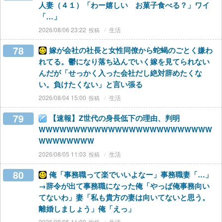
人妻（４１）「わー嬉しい お菓子食べる？」ワイ
「…」
2026/08/06 23:22
生活
78
嫁が会社の社長と女性同僚から蛇蝎のごとく嫌わ
れてる。鬱になり落ち込んでいく嫁を見てられない
んだが「せっかく入った会社だし絶対辞めたくな
い。負けたくない」と言い張る
2026/08/04 15:00
生活
79
【速報】Z世代の身長低下の理由、判明
WWWWWWWWWWWWWWWWWWWWWWWWW
WWWWWWWW
2026/08/05 11:03
生活
80
俺「事務職って楽でいいよなー」事務職妻「…」
→辞令が出て事務職になった俺「やっぱ俺事務向い
てないわ」妻「私も貴方の妻は向いてないと思う。
離婚しましょう」俺「えっ」
2026/08/05 11:00
生活