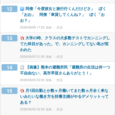
12
同僚「今度彼女と旅行行くんだけどさ」 ぼく
「おお」 同僚「車貸してくんね？」 ぼく「お
お？」
2026/08/06 17:22
生活
13
大学の時、クラスの大多数テストでカンニングし
てた科目があった。で、カンニングしてない私が笑
われた
2026/08/05 21:05
生活
14
【画像】熊本の避難所民「避難所の生活は何一つ
不自由ない、高市早苗さんありがとう！」
2026/08/05 02:00
生活
15
月1回出勤とか数ヶ月働いてまた数ヵ月全く来な
いみたいな働き方を扶養主婦がやるデメリットって
ある？
2026/08/05 02:05
生活