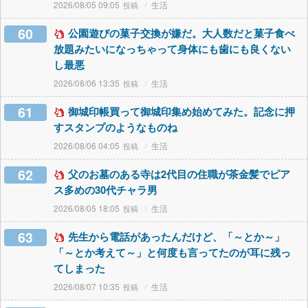
2026/08/05 09:05
生活
60
公園遊びの菓子交換が嫌だ。大人数だと菓子食べ
放題みたいになっちゃって身体にも歯にも良くない
し最悪
2026/08/06 13:35
生活
61
御城印帳買って御城印集め始めてみた。記念に押
すスタンプのようなものね
2026/08/06 04:05
生活
62
父のお墓のある寺は2代目の住職が茶金髪でピア
ス多めの30代チャラ男
2026/08/05 18:05
生活
63
先生から電話があったんだけど、「～とか～」
「～とか考えて～」と何度も言ってたのが耳に残っ
てしまった
2026/08/07 10:35
生活