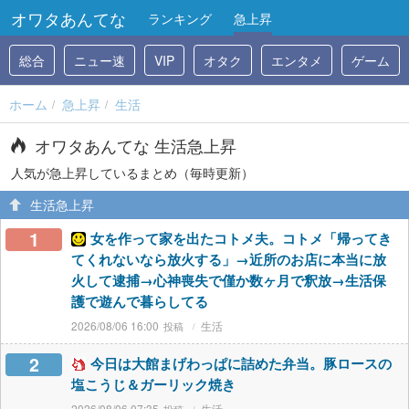
オワタあんてな
ランキング
急上昇
総合
ニュー速
VIP
オタク
エンタメ
ゲーム
ホーム
急上昇
生活
オワタあんてな 生活急上昇
人気が急上昇しているまとめ（毎時更新）
生活急上昇
1
女を作って家を出たコトメ夫。コトメ「帰ってき
てくれないなら放火する」→近所のお店に本当に放
火して逮捕→心神喪失で僅か数ヶ月で釈放→生活保
護で遊んで暮らしてる
2026/08/06 16:00
生活
2
今日は大館まげわっぱに詰めた弁当。豚ロースの
塩こうじ＆ガーリック焼き
2026/08/06 07:35
生活