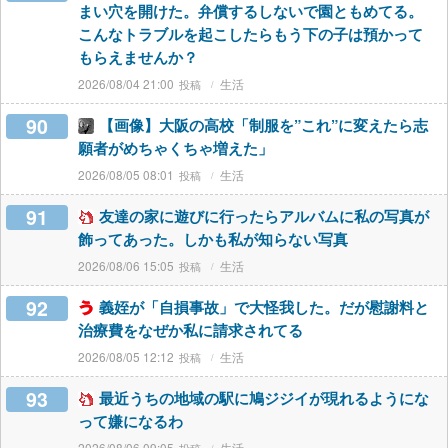
まい穴を開けた。弁償するしないで園ともめてる。
こんなトラブルを起こしたらもう下の子は預かって
もらえませんか？
2026/08/04 21:00
生活
90
【画像】大阪の高校「制服を”これ”に変えたら志
願者がめちゃくちゃ増えた」
2026/08/05 08:01
生活
91
友達の家に遊びに行ったらアルバムに私の写真が
飾ってあった。しかも私が知らない写真
2026/08/06 15:05
生活
92
義姪が「自損事故」で大怪我した。だが慰謝料と
治療費をなぜか私に請求されてる
2026/08/05 12:12
生活
93
最近うちの地域の駅に鳩ジジイが現れるようにな
って嫌になるわ
2026/08/06 09:05
生活