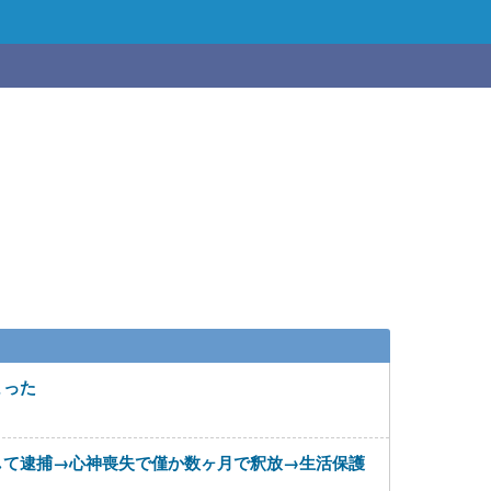
まった
して逮捕→心神喪失で僅か数ヶ月で釈放→生活保護