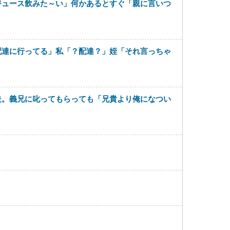
ジュース飲みた～い」何かあるとすぐ「親に言いつ
配達に行ってる」私「？配達？」姪「それ言っちゃ
夫。義兄に叱ってもらっても「兄貴より俺になつい