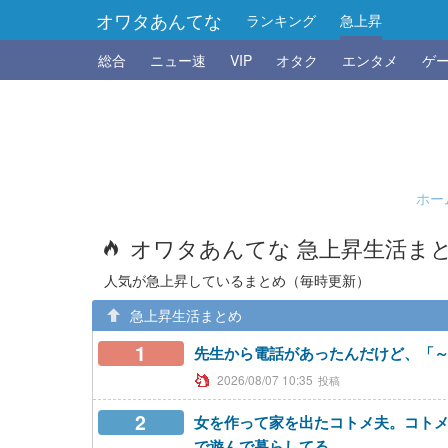
オワタあんてな
ランキング
急上昇
総合
ニュー速
VIP
オタク
エンタメ
ゲ
ホー
オワタあんてな 急上昇生活ま
人気が急上昇しているまとめ（毎時更新）
急上昇生活まとめ
1
先生から電話があったんだけど、「
2026/08/07 10:35
2
女を作って家を出たコトメ夫。コト
で遊んで暮らしてる