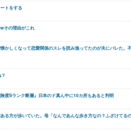
イートをする
wwその理由がこれ
が懐かしくなって恋愛関係のスレを読み漁ってたのが夫にバレた。
ね？
険度Sランク断層』日本のド真ん中に10カ所もあると判明
がある方が歩いていた。母「なんであんな歩き方なの？ふざけてる