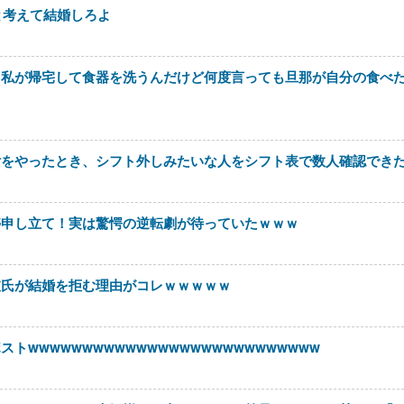
と考えて結婚しろよ
。私が帰宅して食器を洗うんだけど何度言っても旦那が自分の食べ
付をやったとき、シフト外しみたいな人をシフト表で数人確認でき
停申し立て！実は驚愕の逆転劇が待っていたｗｗｗ
彼氏が結婚を拒む理由がコレｗｗｗｗｗ
wwwwwwwwwwwwwwwwwwwwwwwwwww