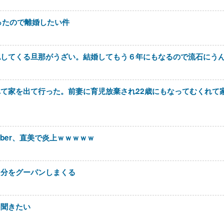
ったので離婚したい件
認してくる旦那がうざい。結婚してもう６年にもなるので流石にう
て家を出て行った。前妻に育児放棄され22歳にもなってむくれて
uber、直美で炎上ｗｗｗｗｗ
自分をグーパンしまくる
を聞きたい