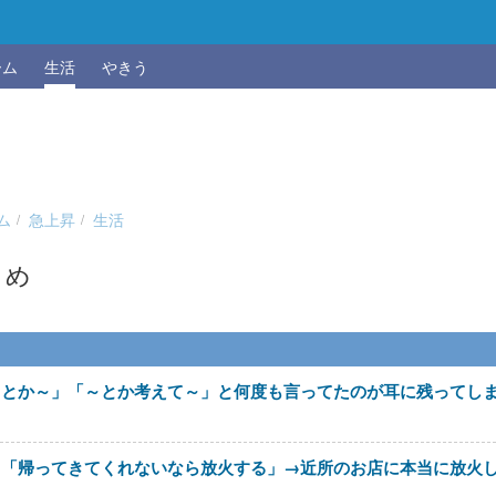
ーム
生活
やきう
ム
急上昇
生活
とめ
～とか～」「～とか考えて～」と何度も言ってたのが耳に残ってし
メ「帰ってきてくれないなら放火する」→近所のお店に本当に放火