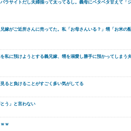
しパラサイトだし夫婦揃って太ってるし。義母にベタベタ甘えて「
を兄嫁がご近所さんに売ってた。私「お母さんいる？」甥「お米の
甥を私に預けようとする義兄嫁、甥を溺愛し勝手に預かってしまう
が見ると負けることがすごく多い気がしてる
がとう」と言わない
ｗｗｗ