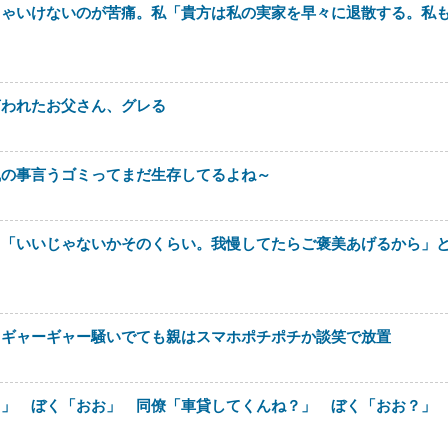
きゃいけないのが苦痛。私「貴方は私の実家を早々に退散する。私
言われたお父さん、グレる
風の事言うゴミってまだ生存してるよね～
も「いいじゃないかそのくらい。我慢してたらご褒美あげるから」
てギャーギャー騒いでても親はスマホポチポチか談笑で放置
さ」 ぼく「おお」 同僚「車貸してくんね？」 ぼく「おお？」