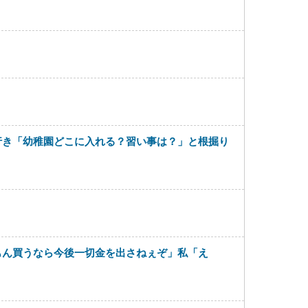
行き「幼稚園どこに入れる？習い事は？」と根掘り
もん買うなら今後一切金を出さねぇぞ」私「え