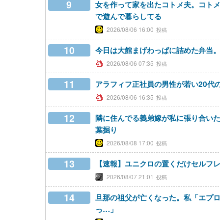
9
女を作って家を出たコトメ夫。コト
で遊んで暮らしてる
2026/08/06 16:00
10
今日は大館まげわっぱに詰めた弁当
2026/08/06 07:35
11
アラフィフ正社員の男性が若い20代
2026/08/06 16:35
12
隣に住んでる義弟嫁が私に張り合い
葉掘り
2026/08/08 17:00
13
【速報】ユニクロの置くだけセルフ
2026/08/07 21:01
14
旦那の祖父が亡くなった。私「エプ
っ…」