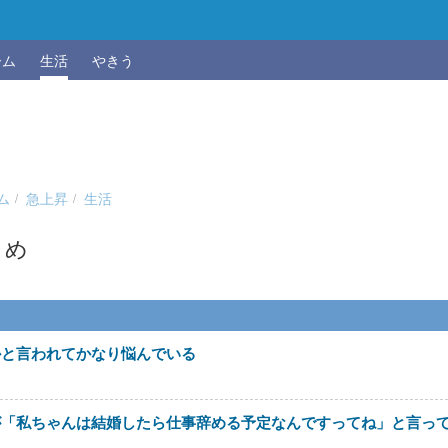
ーム
生活
やきう
ム
急上昇
生活
とめ
かと言われてかなり悩んでいる
が「私ちゃんは結婚したら仕事辞める予定なんですってね」と言っ