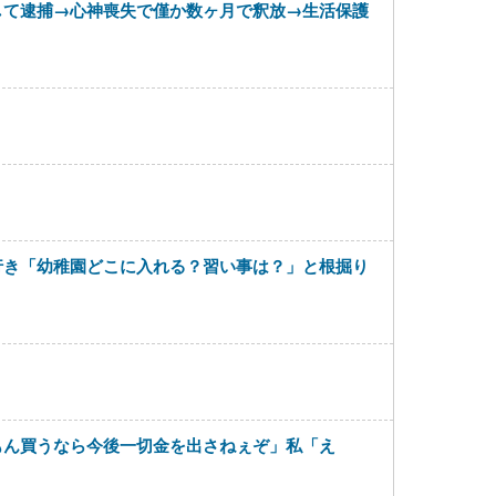
して逮捕→心神喪失で僅か数ヶ月で釈放→生活保護
行き「幼稚園どこに入れる？習い事は？」と根掘り
もん買うなら今後一切金を出さねぇぞ」私「え