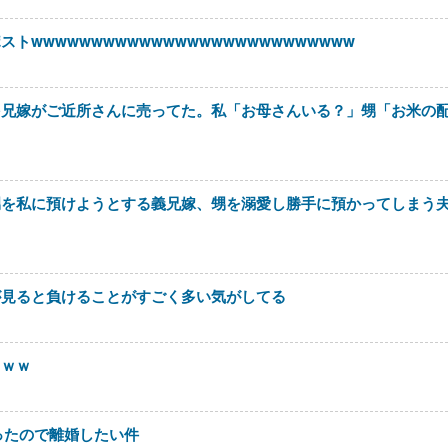
wwwwwwwwwwwwwwwwwwwwwwwwwww
を兄嫁がご近所さんに売ってた。私「お母さんいる？」甥「お米の
甥を私に預けようとする義兄嫁、甥を溺愛し勝手に預かってしまう
が見ると負けることがすごく多い気がしてる
ｗｗｗ
ったので離婚したい件