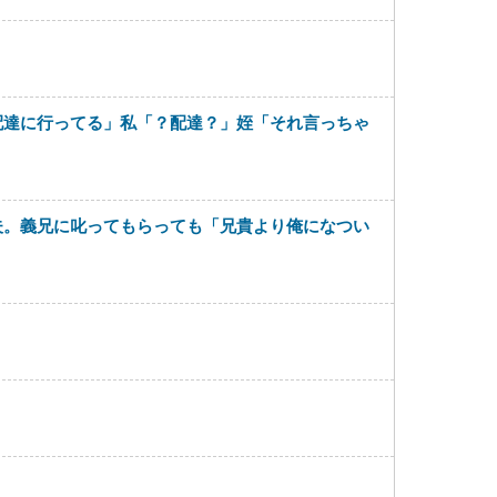
配達に行ってる」私「？配達？」姪「それ言っちゃ
夫。義兄に叱ってもらっても「兄貴より俺になつい