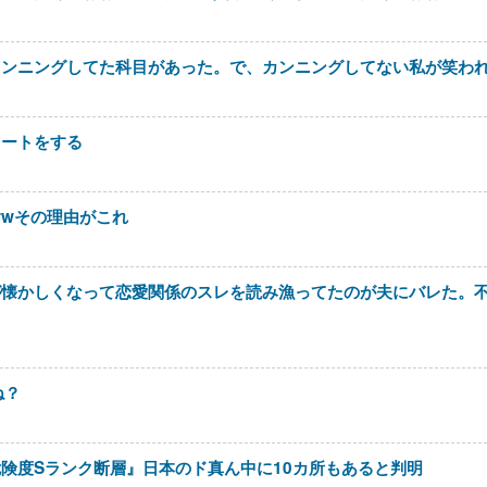
カンニングしてた科目があった。で、カンニングしてない私が笑わ
イートをする
wwその理由がこれ
が懐かしくなって恋愛関係のスレを読み漁ってたのが夫にバレた。
ね？
険度Sランク断層』日本のド真ん中に10カ所もあると判明