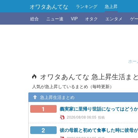
オワタあんてな
ランキング
急上昇
総合
ニュー速
VIP
オタク
エンタメ
ゲ
ホー
オワタあんてな 急上昇生活ま
人気が急上昇しているまとめ（毎時更新）
急上昇生活まとめ
1
義実家に里帰り世話になってはどう
2026/08/08 06:05
2
彼の母親と初めて食事した時に彼母