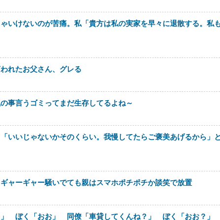
きゃいけないのが苦痛。私「貴方は私の実家を早々に退散する。私
言われたお父さん、グレる
風の事言うゴミってまだ生存してるよね～
も「いいじゃないかそのくらい。我慢してたらご褒美あげるから」
てギャーギャー騒いでても親はスマホポチポチか談笑で放置
さ」 ぼく「おお」 同僚「車貸してくんね？」 ぼく「おお？」