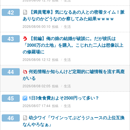
42
【満員電車】気になるあの人との密着タイム！脈
ありなのかどうなのか察してみた結果ｗｗｗｗ
2026/08/06 00:10
生活
43
【前編】俺の娘の結婚が破談に。だが彼氏は
「2000万の土地」を購入。こじれた二人は想像以上
の修羅場に
2026/08/06 12:12
生活
44
何処情報か知らんけど定期的に嘘情報を流す馬鹿
がいる
2026/08/08 02:05
生活
45
1日3食食費およそ2500円って多い？
2026/08/07 17:44
生活
46
幼少ワイ「ワインってぶどうジュースの上位互換
なんやろなぁ」