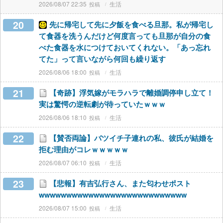
2026/08/07 22:35
生活
20
先に帰宅して先に夕飯を食べる旦那。私が帰宅し
て食器を洗うんだけど何度言っても旦那が自分の食
べた食器を水につけておいてくれない。「あっ忘れ
てた」って言いながら何回も繰り返す
2026/08/06 18:00
生活
21
【奇跡】浮気嫁がモラハラで離婚調停申し立て！
実は驚愕の逆転劇が待っていたｗｗｗ
2026/08/06 18:10
生活
22
【賛否両論】バツイチ子連れの私、彼氏が結婚を
拒む理由がコレｗｗｗｗｗ
2026/08/07 06:10
生活
23
【悲報】有吉弘行さん、また匂わせポスト
wwwwwwwwwwwwwwwwwwwwwwwwwww
2026/08/07 15:00
生活