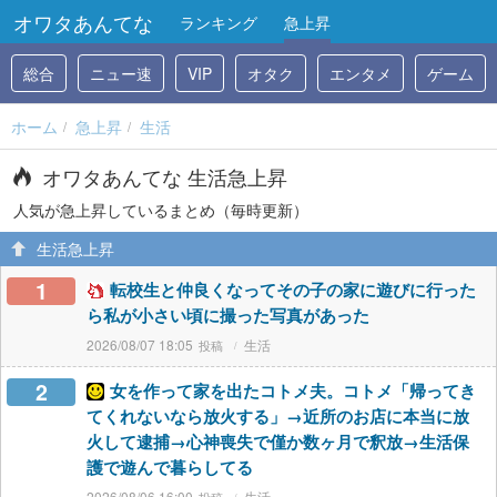
オワタあんてな
ランキング
急上昇
総合
ニュー速
VIP
オタク
エンタメ
ゲーム
ホーム
急上昇
生活
オワタあんてな 生活急上昇
人気が急上昇しているまとめ（毎時更新）
生活急上昇
1
転校生と仲良くなってその子の家に遊びに行った
ら私が小さい頃に撮った写真があった
2026/08/07 18:05
生活
2
女を作って家を出たコトメ夫。コトメ「帰ってき
てくれないなら放火する」→近所のお店に本当に放
火して逮捕→心神喪失で僅か数ヶ月で釈放→生活保
護で遊んで暮らしてる
2026/08/06 16:00
生活