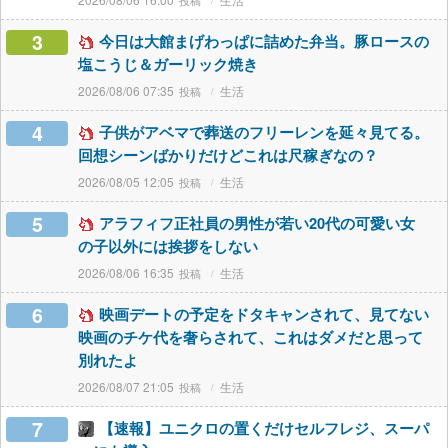
3
今日は大館まげわっぱに詰めた弁当。豚ロースの
塩こうじ＆ガーリック焼き
2026/08/06 07:35
生活
4
子供がアベマで葬送のフリーレンを延々見てる。
回想シーンばかりだけどこれは尺稼ぎなの？
2026/08/05 12:05
生活
5
アラフィフ正社員の男性が若い20代の可愛い女
の子以外には挨拶をしない
2026/08/06 16:35
生活
6
映画デートの予定をドタキャンされて、見てない
映画のチケ代を奢らされて、これはダメだと思って
別れたよ
2026/08/07 21:05
生活
7
【速報】ユニクロの置くだけセルフレジ、スーパ