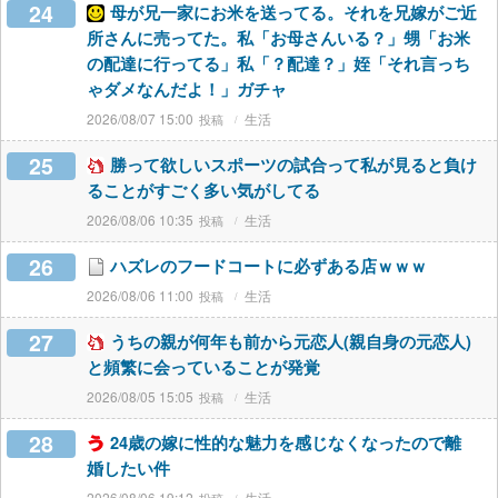
24
母が兄一家にお米を送ってる。それを兄嫁がご近
所さんに売ってた。私「お母さんいる？」甥「お米
の配達に行ってる」私「？配達？」姪「それ言っち
ゃダメなんだよ！」ガチャ
2026/08/07 15:00
生活
25
勝って欲しいスポーツの試合って私が見ると負け
ることがすごく多い気がしてる
2026/08/06 10:35
生活
26
ハズレのフードコートに必ずある店ｗｗｗ
2026/08/06 11:00
生活
27
うちの親が何年も前から元恋人(親自身の元恋人)
と頻繁に会っていることが発覚
2026/08/05 15:05
生活
28
24歳の嫁に性的な魅力を感じなくなったので離
婚したい件
2026/08/06 19:12
生活