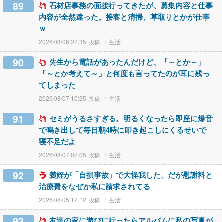
89
石材店事務の面接行ってきたが、募集内容と仕事
内容が全然違った。接客と清掃、草取りとかが仕事
ｗ
2026/08/06 22:35
生活
90
先生から電話があったんだけど、「～とか～」
「～とか考えて～」と何度も言ってたのが耳に残っ
てしまった
2026/08/07 10:35
生活
91
セミがうるさすぎる。明るくなったら即座に爆音
で鳴き出して毎日朝4時に叩き起こしにくるせいで
寝不足だよ
2026/08/07 02:05
生活
92
義姪が「自損事故」で大怪我した。だが慰謝料と
治療費をなぜか私に請求されてる
2026/08/05 12:12
生活
93
友達の家に遊びに行ったらアルバムに私の写真が