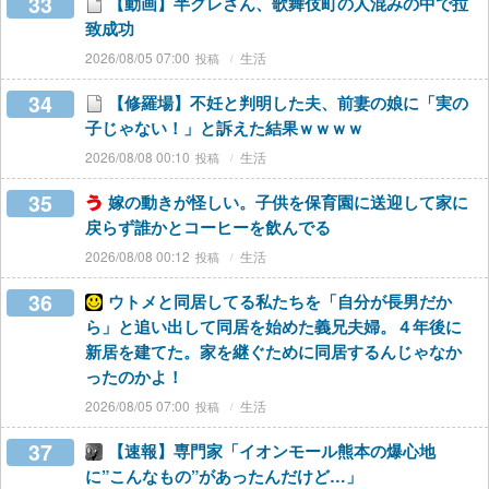
33
【動画】半グレさん、歌舞伎町の人混みの中で拉
致成功
2026/08/05 07:00
生活
34
【修羅場】不妊と判明した夫、前妻の娘に「実の
子じゃない！」と訴えた結果ｗｗｗｗ
2026/08/08 00:10
生活
35
嫁の動きが怪しい。子供を保育園に送迎して家に
戻らず誰かとコーヒーを飲んでる
2026/08/08 00:12
生活
36
ウトメと同居してる私たちを「自分が長男だか
ら」と追い出して同居を始めた義兄夫婦。４年後に
新居を建てた。家を継ぐために同居するんじゃなか
ったのかよ！
2026/08/05 07:00
生活
37
【速報】専門家「イオンモール熊本の爆心地
に”こんなもの”があったんだけど…」