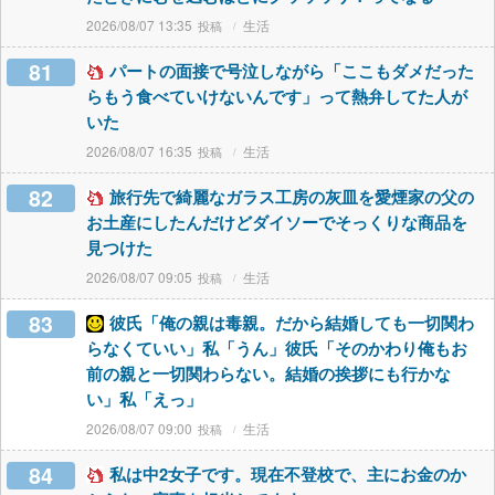
2026/08/07 13:35
生活
81
パートの面接で号泣しながら「ここもダメだった
らもう食べていけないんです」って熱弁してた人が
いた
2026/08/07 16:35
生活
82
旅行先で綺麗なガラス工房の灰皿を愛煙家の父の
お土産にしたんだけどダイソーでそっくりな商品を
見つけた
2026/08/07 09:05
生活
83
彼氏「俺の親は毒親。だから結婚しても一切関わ
らなくていい」私「うん」彼氏「そのかわり俺もお
前の親と一切関わらない。結婚の挨拶にも行かな
い」私「えっ」
2026/08/07 09:00
生活
84
私は中2女子です。現在不登校で、主にお金のか