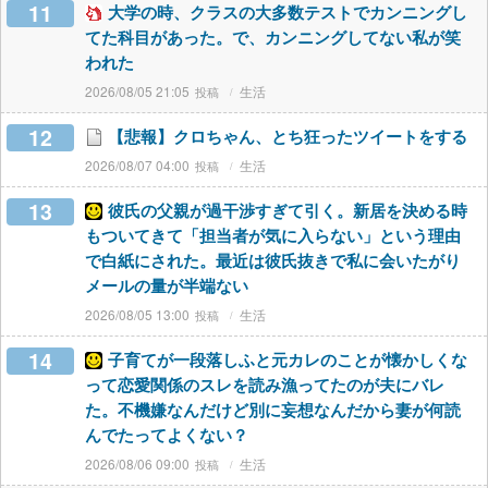
11
大学の時、クラスの大多数テストでカンニングし
てた科目があった。で、カンニングしてない私が笑
われた
2026/08/05 21:05
生活
12
【悲報】クロちゃん、とち狂ったツイートをする
2026/08/07 04:00
生活
13
彼氏の父親が過干渉すぎて引く。新居を決める時
もついてきて「担当者が気に入らない」という理由
で白紙にされた。最近は彼氏抜きで私に会いたがり
メールの量が半端ない
2026/08/05 13:00
生活
14
子育てが一段落しふと元カレのことが懐かしくな
って恋愛関係のスレを読み漁ってたのが夫にバレ
た。不機嫌なんだけど別に妄想なんだから妻が何読
んでたってよくない？
2026/08/06 09:00
生活