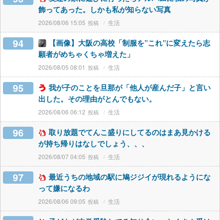
飾ってあった。しかも私が知らない写真
2026/08/06 15:05
生活
94
【画像】大阪の高校「制服を”これ”に変えたら志
願者がめちゃくちゃ増えた」
2026/08/05 08:01
生活
95
我が子のことを旦那が「他人が産んだ子」と言い
出した。その理由がとんでもない。
2026/08/06 06:12
生活
96
取り放題でてんこ盛りにしてるのはまあ見かける
が持ち帰りはなしでしょう、、、
2026/08/07 04:05
生活
97
最近うちの地域の駅に鳩ジジイが現れるようにな
って嫌になるわ
2026/08/06 09:05
生活