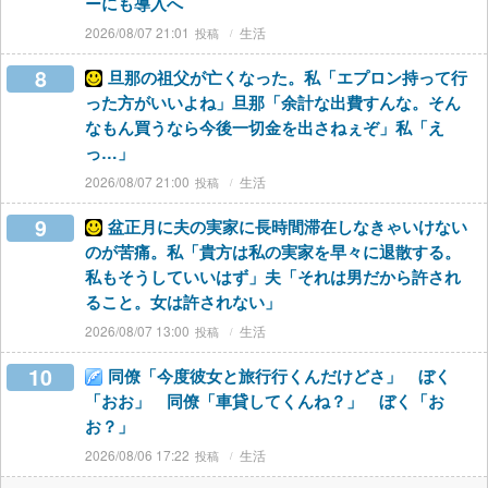
ーにも導入へ
2026/08/07 21:01
生活
8
旦那の祖父が亡くなった。私「エプロン持って行
った方がいいよね」旦那「余計な出費すんな。そん
なもん買うなら今後一切金を出さねぇぞ」私「え
っ…」
2026/08/07 21:00
生活
9
盆正月に夫の実家に長時間滞在しなきゃいけない
のが苦痛。私「貴方は私の実家を早々に退散する。
私もそうしていいはず」夫「それは男だから許され
ること。女は許されない」
2026/08/07 13:00
生活
10
同僚「今度彼女と旅行行くんだけどさ」 ぼく
「おお」 同僚「車貸してくんね？」 ぼく「お
お？」
2026/08/06 17:22
生活