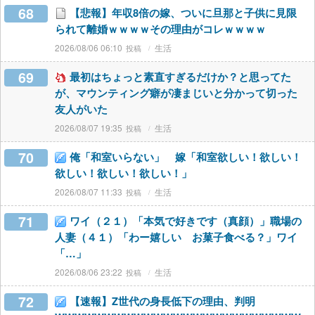
68
【悲報】年収8倍の嫁、ついに旦那と子供に見限
られて離婚ｗｗｗｗその理由がコレｗｗｗｗ
2026/08/06 06:10
生活
69
最初はちょっと素直すぎるだけか？と思ってた
が、マウンティング癖が凄まじいと分かって切った
友人がいた
2026/08/07 19:35
生活
70
俺「和室いらない」 嫁「和室欲しい！欲しい！
欲しい！欲しい！欲しい！」
2026/08/07 11:33
生活
71
ワイ（２１）「本気で好きです（真顔）」職場の
人妻（４１）「わー嬉しい お菓子食べる？」ワイ
「…」
2026/08/06 23:22
生活
72
【速報】Z世代の身長低下の理由、判明