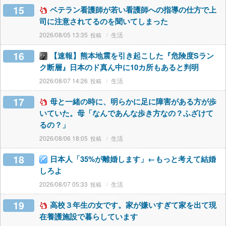
15
ベテラン看護師が若い看護師への指導の仕方で上
司に注意されてるのを聞いてしまった
2026/08/05 13:35
生活
16
【速報】熊本地震を引き起こした『危険度Sラン
ク断層』日本のド真ん中に10カ所もあると判明
2026/08/07 14:26
生活
17
母と一緒の時に、明らかに足に障害がある方が歩
いていた。母「なんであんな歩き方なの？ふざけて
るの？」
2026/08/06 18:05
生活
18
日本人「35%が離婚します」←もっと考えて結婚
しろよ
2026/08/07 05:33
生活
19
高校３年生の女です。家が嫌いすぎて家を出て現
在養護施設で暮らしています