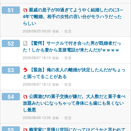
51
親戚の息子が30過ぎてようやく結婚したのに3～
4年で離婚。相手の女性の言い分がモラハラだった
らしい
2026/08/05 09:05
生活
52
【驚愕】サークルで付き合った男が既婚者だっ
た！しかも妻から直接電話が来たんだがｗｗｗｗ
2026/08/07 18:10
生活
53
【緊急】俺の友人の離婚が決定したんだがちょっ
と困ってることがある
2026/08/07 18:12
生活
54
公園遊びの菓子交換が嫌だ。大人数だと菓子食べ
放題みたいになっちゃって身体にも歯にも良くない
し最悪
2026/08/06 13:35
生活
55
義実家に里帰り世話になってはどうかと言われて