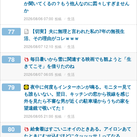
か聞いてくるの？もう他人なのに図々しすぎません
か
2026/08/06 07:00
生活
77
【切実】夫に無理と言われた私の7年の無視生
活、その理由がコレｗｗｗ
2026/08/07 12:10
生活
78
毎日暑いから雪に関連する映画でも観ようと「生
きてこそ」を借りたのね
2026/08/07 06:05
生活
79
夜中に何度もインターホンが鳴る。モニター見て
も誰もいない。翌日、キッチンの窓から視線を感じ
外を見たら不審な男が近くの駐車場からうちの家を
望遠鏡で覗いてた！
2026/08/05 21:00
生活
80
給食着はすごいニオイのときある。アイロンあて
たときにむせ込むほどにクッッッサ！ってなる