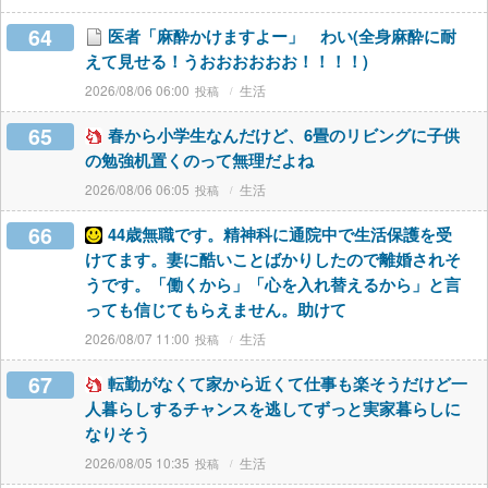
64
医者「麻酔かけますよー」 わい(全身麻酔に耐
えて見せる！うおおおおおお！！！！)
2026/08/06 06:00
生活
65
春から小学生なんだけど、6畳のリビングに子供
の勉強机置くのって無理だよね
2026/08/06 06:05
生活
66
44歳無職です。精神科に通院中で生活保護を受
けてます。妻に酷いことばかりしたので離婚されそ
うです。「働くから」「心を入れ替えるから」と言
っても信じてもらえません。助けて
2026/08/07 11:00
生活
67
転勤がなくて家から近くて仕事も楽そうだけど一
人暮らしするチャンスを逃してずっと実家暮らしに
なりそう
2026/08/05 10:35
生活