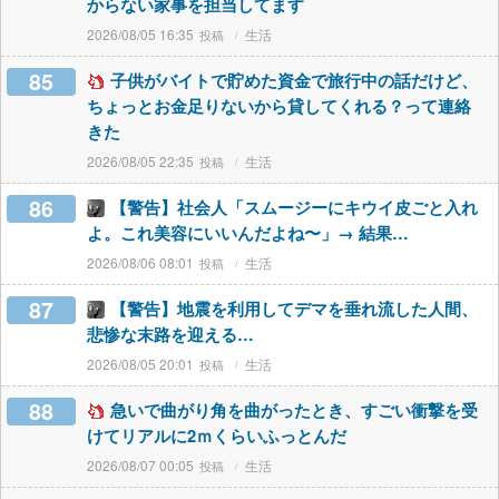
からない家事を担当してます
2026/08/05 16:35
生活
85
子供がバイトで貯めた資金で旅行中の話だけど、
ちょっとお金足りないから貸してくれる？って連絡
きた
2026/08/05 22:35
生活
86
【警告】社会人「スムージーにキウイ皮ごと入れ
よ。これ美容にいいんだよね〜」→ 結果…
2026/08/06 08:01
生活
87
【警告】地震を利用してデマを垂れ流した人間、
悲惨な末路を迎える…
2026/08/05 20:01
生活
88
急いで曲がり角を曲がったとき、すごい衝撃を受
けてリアルに2ｍくらいふっとんだ
2026/08/07 00:05
生活