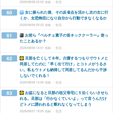
2026/08/06 22:00
生活
60
女に振られた後、その反省点を活かし次の女に行
くか、女恐怖症になり自分から行動できなくなるか
2026/08/06 05:22
生活
61
お前ら『ペルチェ素子の首ネッククーラー』使っ
たことあるか？
2026/08/06 14:01
生活
62
旦那を亡くして８年。介護するつもりでウトメと
同居してたのに「早く出て行け」とコトメがうるさ
い。私もウトメも納得して同居してるんだから干渉
しないでくれる！
2026/08/06 14:00
生活
63
お盆になると旦那の祖父母宅に５泊くらいさせら
れる。旦那は「行かなくていいよ」って言うんだけ
どトメに誘われると断れなくなってしまう
2026/08/07 19:00
生活