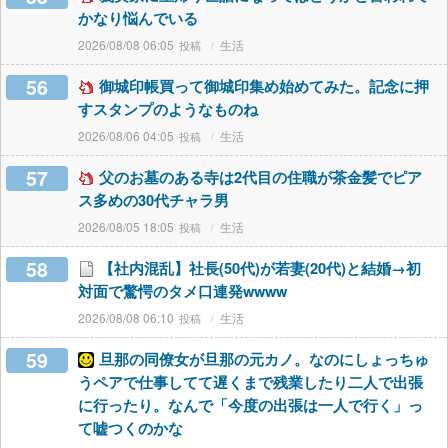
かなり悩んでいる
2026/08/08 06:05
生活
56
御城印帳買って御城印集め始めてみた。記念に押
すスタンプのようなものね
2026/08/06 04:05
生活
57
父のお墓のある寺は2代目の住職が茶金髪でピア
ス多めの30代チャラ男
2026/08/05 18:05
生活
58
【社内混乱】社長(50代)が若妻(20代)と結婚→初
対面で驚愕のタメ口連発wwww
2026/08/08 06:10
生活
59
旦那の同僚女が旦那の元カノ。なのにしょっちゅ
うペアで仕事してて遅くまで残業したり二人で出張
に行ったり。なんで「今度の出張は一人で行く」っ
て嘘つくのかな