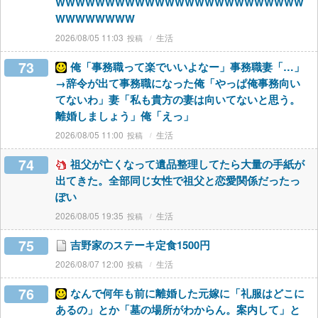
WWWWWWWWWWWWWWWWWWWWWWWWW
WWWWWWWW
2026/08/05 11:03
生活
73
俺「事務職って楽でいいよなー」事務職妻「…」
→辞令が出て事務職になった俺「やっぱ俺事務向い
てないわ」妻「私も貴方の妻は向いてないと思う。
離婚しましょう」俺「えっ」
2026/08/05 11:00
生活
74
祖父が亡くなって遺品整理してたら大量の手紙が
出てきた。全部同じ女性で祖父と恋愛関係だったっ
ぽい
2026/08/05 19:35
生活
75
吉野家のステーキ定食1500円
2026/08/07 12:00
生活
76
なんで何年も前に離婚した元嫁に「礼服はどこに
あるの」とか「墓の場所がわからん。案内して」と