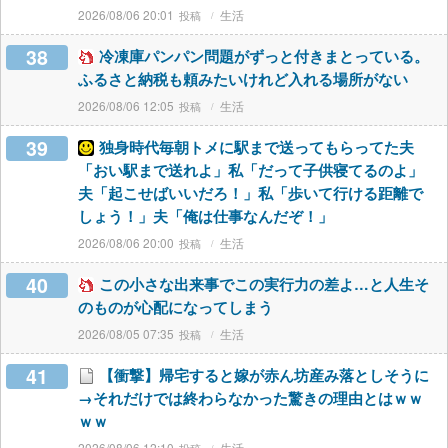
2026/08/06 20:01
生活
38
冷凍庫パンパン問題がずっと付きまとっている。
ふるさと納税も頼みたいけれど入れる場所がない
2026/08/06 12:05
生活
39
独身時代毎朝トメに駅まで送ってもらってた夫
「おい駅まで送れよ」私「だって子供寝てるのよ」
夫「起こせばいいだろ！」私「歩いて行ける距離で
しょう！」夫「俺は仕事なんだぞ！」
2026/08/06 20:00
生活
40
この小さな出来事でこの実行力の差よ…と人生そ
のものが心配になってしまう
2026/08/05 07:35
生活
41
【衝撃】帰宅すると嫁が赤ん坊産み落としそうに
→それだけでは終わらなかった驚きの理由とはｗｗ
ｗｗ
2026/08/06 12:10
生活