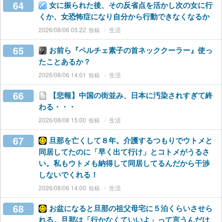
64
女に振られた後、その反省点を活かし次の女に行
くか、女恐怖症になり自分から行動できなくなるか
2026/08/06 05:22
生活
65
お前ら『ペルチェ素子の首ネッククーラー』使っ
たことあるか？
2026/08/06 14:01
生活
66
【悲報】中国の街並み、日本に汚染されすぎて終
わる・・・
2026/08/08 15:00
生活
67
旦那を亡くして８年。介護するつもりでウトメと
同居してたのに「早く出て行け」とコトメがうるさ
い。私もウトメも納得して同居してるんだから干渉
しないでくれる！
2026/08/06 14:00
生活
68
お盆になると旦那の祖父母宅に５泊くらいさせら
れる。旦那は「行かなくていいよ」って言うんだけ