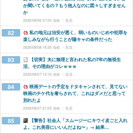
か聞いてくるの？もう他人なのに図々しすぎません
か
2026/08/06 07:00
生活
82
私の地元は治安が悪く、弱いものいじめや犯罪を
楽しみながら行うことが陽キャの条件だった
2026/08/08 16:35
生活
83
【切実】夫に無理と言われた私の7年の無視生
活、その理由がコレｗｗｗ
2026/08/07 12:10
生活
84
映画デートの予定をドタキャンされて、見てない
映画のチケ代を奢らされて、これはダメだと思って
別れたよ
2026/08/07 21:05
生活
85
【警告】社会人「スムージーにキウイ皮ごと入れ
よ。これ美容にいいんだよね〜」→ 結果…