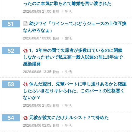
ったのに本気に取られて離婚を言い渡された
2026/08/08 21:00
生活
51
幼少ワイ「ワインってぶどうジュースの上位互換
なんやろなぁ」
2026/08/07 09:00
生活
52
1、2年生の間で欠席者が多数出ているのに閉鎖
しなかったせいで私立高一般入試週の前に3年生で
感染爆発
2026/08/08 13:35
生活
53
休んだ翌日、先輩パートに申し送りあるかと確認
したらいきなりキレられた。このパートの性格悪く
ないか？
2026/08/06 21:05
生活
54
元彼が彼女にだけナルシスト？で冷めた
2026/08/06 02:05
生活