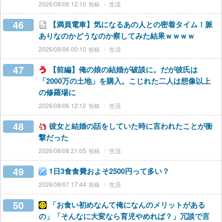
2026/08/06 12:10
生活
46
【満員電車】気になるあの人との密着タイム！脈
ありなのかどうなのか察してみた結果ｗｗｗｗ
2026/08/06 00:10
生活
47
【前編】俺の娘の結婚が破談に。だが彼氏は
「2000万の土地」を購入。こじれた二人は想像以上
の修羅場に
2026/08/06 12:12
生活
48
彼女と結婚の話をしていた時に言われたことが衝
撃だった
2026/08/08 21:05
生活
49
1日3食食費およそ2500円って多い？
2026/08/07 17:44
生活
50
「お食い初めなんて俺になんのメリットがある
の」「そんなに大変なら育児やめれば？」冗談で言