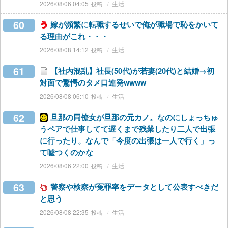
2026/08/06 04:05
生活
60
嫁が頻繁に転職するせいで俺が職場で恥をかいて
る理由がこれ・・・
2026/08/08 14:12
生活
61
【社内混乱】社長(50代)が若妻(20代)と結婚→初
対面で驚愕のタメ口連発wwww
2026/08/08 06:10
生活
62
旦那の同僚女が旦那の元カノ。なのにしょっちゅ
うペアで仕事してて遅くまで残業したり二人で出張
に行ったり。なんで「今度の出張は一人で行く」っ
て嘘つくのかな
2026/08/06 22:00
生活
63
警察や検察が冤罪率をデータとして公表すべきだ
と思う
2026/08/08 22:35
生活