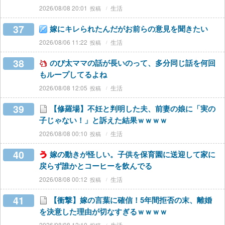
2026/08/08 20:01
生活
37
嫁にキレられたんだがお前らの意見を聞きたい
2026/08/06 11:22
生活
38
のび太ママの話が長いのって、多分同じ話を何回
もループしてるよね
2026/08/08 12:05
生活
39
【修羅場】不妊と判明した夫、前妻の娘に「実の
子じゃない！」と訴えた結果ｗｗｗｗ
2026/08/08 00:10
生活
40
嫁の動きが怪しい。子供を保育園に送迎して家に
戻らず誰かとコーヒーを飲んでる
2026/08/08 00:12
生活
41
【衝撃】嫁の言葉に確信！5年間拒否の末、離婚
を決意した理由が切なすぎるｗｗｗｗ
2026/08/08 12:10
生活