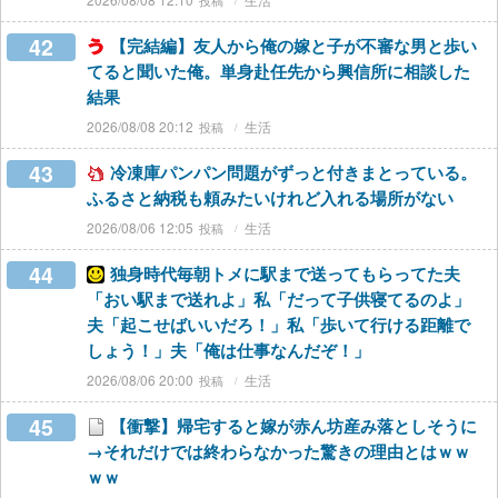
42
【完結編】友人から俺の嫁と子が不審な男と歩い
てると聞いた俺。単身赴任先から興信所に相談した
結果
2026/08/08 20:12
生活
43
冷凍庫パンパン問題がずっと付きまとっている。
ふるさと納税も頼みたいけれど入れる場所がない
2026/08/06 12:05
生活
44
独身時代毎朝トメに駅まで送ってもらってた夫
「おい駅まで送れよ」私「だって子供寝てるのよ」
夫「起こせばいいだろ！」私「歩いて行ける距離で
しょう！」夫「俺は仕事なんだぞ！」
2026/08/06 20:00
生活
45
【衝撃】帰宅すると嫁が赤ん坊産み落としそうに
→それだけでは終わらなかった驚きの理由とはｗｗ
ｗｗ