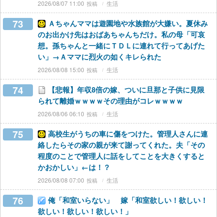
2026/08/07 11:00
生活
73
Ａちゃんママは遊園地や水族館が大嫌い。夏休み
のお出かけ先はおばあちゃんちだけ。私の母「可哀
想。孫ちゃんと一緒にＴＤＬに連れて行ってあげた
い」→Ａママに烈火の如くキレられた
2026/08/08 15:00
生活
74
【悲報】年収8倍の嫁、ついに旦那と子供に見限
られて離婚ｗｗｗｗその理由がコレｗｗｗｗ
2026/08/06 06:10
生活
75
高校生がうちの車に傷をつけた。管理人さんに連
絡したらその家の親が来て謝ってくれた。夫「その
程度のことで管理人に話をしてことを大きくすると
かおかしい」←は！？
2026/08/08 07:00
生活
76
俺「和室いらない」 嫁「和室欲しい！欲しい！
欲しい！欲しい！欲しい！」