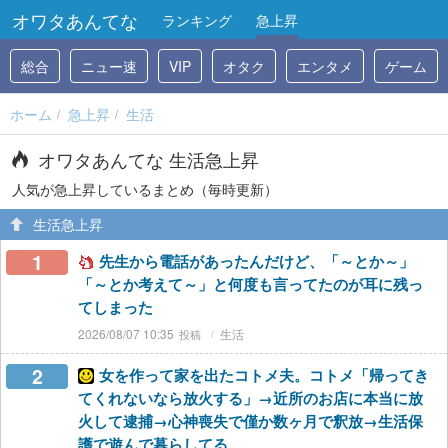
オワタあんてな
ランキング
急上昇
総合
ニュー速
VIP
オタク
エンタメ
ゲーム
ホーム
急上昇
生活
オワタあんてな 生活急上昇
人気が急上昇しているまとめ（毎時更新）
生活急上昇
1
先生から電話があったんだけど、「～とか～」
「～とか考えて～」と何度も言ってたのが耳に残っ
てしまった
2026/08/07 10:35
生活
2
女を作って家を出たコトメ夫。コトメ「帰ってき
てくれないなら放火する」→近所のお店に本当に放
火して逮捕→心神喪失で僅か数ヶ月で釈放→生活保
護で遊んで暮らしてる