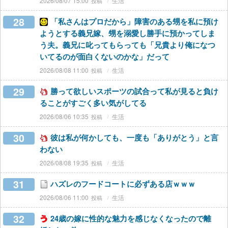
2026/08/07 15:00
生活
28
「私さんはプロだから」障害のある甥を私に預け
ようとする義兄嫁、甥を溺愛し勝手に預かってしま
う夫。義兄に叱ってもらっても「兄貴より俺になつ
いてるのが面白くないのかな」だって
2026/08/08 11:00
生活
29
勝って欲しいスポーツの試合って私が見ると負け
ることがすごく多い気がしてる
2026/08/06 10:35
生活
30
彼は私が何かしても、一度も「ありがとう」と言
わない
2026/08/08 19:35
生活
31
ハズレのフードコートに必ずある店ｗｗｗ
2026/08/06 11:00
生活
32
24歳の嫁に性的な魅力を感じなくなったので離