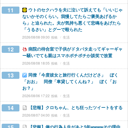
11
ウトのセクハラを夫に泣いて訴えても「いいじゃ
ないかそのくらい。我慢してたらご褒美あげるか
ら」と迫られた。夫が気持ち悪くて悲鳴をあげたら
「うるさい」とグーで殴られた
2026/08/08 09:00
生活
12
病院の待合室で子供がドタバタ走ってギャーギャ
ー騒いでても親はスマホポチポチか談笑で放置
2026/08/08 18:05
生活
13
同僚「今度彼女と旅行行くんだけどさ」 ぼく
「おお」 同僚「車貸してくんね？」 ぼく「お
お？」
2026/08/06 17:22
生活
14
【悲報】クロちゃん、とち狂ったツイートをする
2026/08/07 04:00
生活
15
【悲報】俺の行為人生があと5年wwwwその理由