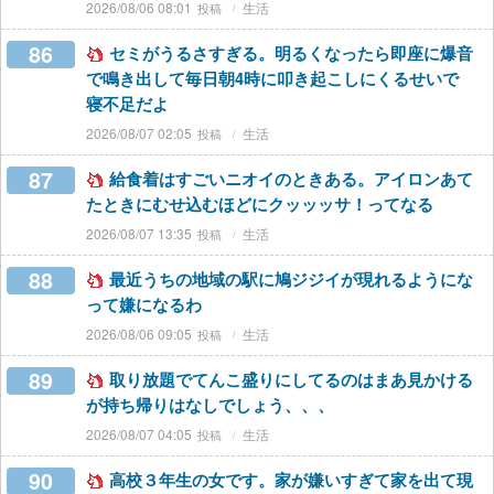
2026/08/06 08:01
生活
86
セミがうるさすぎる。明るくなったら即座に爆音
で鳴き出して毎日朝4時に叩き起こしにくるせいで
寝不足だよ
2026/08/07 02:05
生活
87
給食着はすごいニオイのときある。アイロンあて
たときにむせ込むほどにクッッッサ！ってなる
2026/08/07 13:35
生活
88
最近うちの地域の駅に鳩ジジイが現れるようにな
って嫌になるわ
2026/08/06 09:05
生活
89
取り放題でてんこ盛りにしてるのはまあ見かける
が持ち帰りはなしでしょう、、、
2026/08/07 04:05
生活
90
高校３年生の女です。家が嫌いすぎて家を出て現