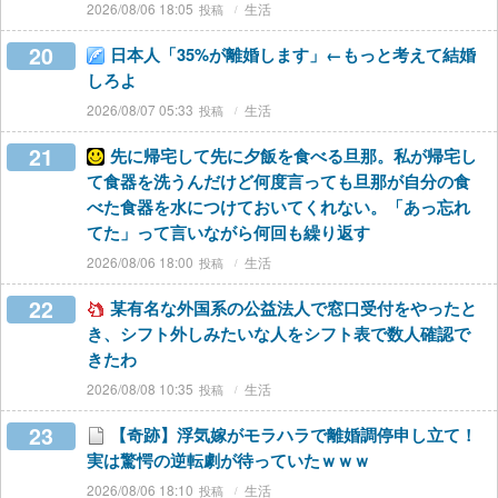
2026/08/06 18:05
生活
20
日本人「35%が離婚します」←もっと考えて結婚
しろよ
2026/08/07 05:33
生活
21
先に帰宅して先に夕飯を食べる旦那。私が帰宅し
て食器を洗うんだけど何度言っても旦那が自分の食
べた食器を水につけておいてくれない。「あっ忘れ
てた」って言いながら何回も繰り返す
2026/08/06 18:00
生活
22
某有名な外国系の公益法人で窓口受付をやったと
き、シフト外しみたいな人をシフト表で数人確認で
きたわ
2026/08/08 10:35
生活
23
【奇跡】浮気嫁がモラハラで離婚調停申し立て！
実は驚愕の逆転劇が待っていたｗｗｗ
2026/08/06 18:10
生活