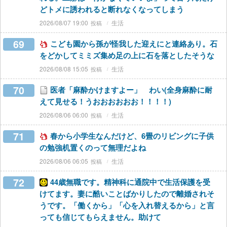
どトメに誘われると断れなくなってしまう
2026/08/07 19:00
生活
69
こども園から孫が怪我した迎えにと連絡あり。石
をどかしてミミズ集め足の上に石を落としたそうな
2026/08/08 15:05
生活
70
医者「麻酔かけますよー」 わい(全身麻酔に耐
えて見せる！うおおおおおお！！！！)
2026/08/06 06:00
生活
71
春から小学生なんだけど、6畳のリビングに子供
の勉強机置くのって無理だよね
2026/08/06 06:05
生活
72
44歳無職です。精神科に通院中で生活保護を受
けてます。妻に酷いことばかりしたので離婚されそ
うです。「働くから」「心を入れ替えるから」と言
っても信じてもらえません。助けて