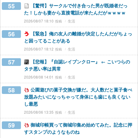
55
【驚愕】サークルで付き合った男が既婚者だっ
た！しかも妻から直接電話が来たんだがｗｗｗｗ
2026/08/07 18:10
生活
56
【緊急】俺の友人の離婚が決定したんだがちょっ
と困ってることがある
2026/08/07 18:12
生活
57
【悲報】『自認レイブンクロー』 ← こいつらの
タチ悪い率は異常
2026/08/08 14:01
生活
58
公園遊びの菓子交換が嫌だ。大人数だと菓子食べ
放題みたいになっちゃって身体にも歯にも良くない
し最悪
2026/08/06 13:35
生活
59
御城印帳買って御城印集め始めてみた。記念に押
すスタンプのようなものね