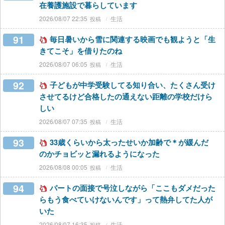
在養護施設で暮らしています
2026/08/07 22:35
生活
91
毎日暑いから雪に関連する映画でも観ようと「生
きてこそ」を借りたのね
2026/08/07 06:05
生活
92
子どもが中学受験してる知り合い、たくさん受け
させてるけど合格したの通えない距離の学校だけら
しい
2026/08/07 07:35
生活
93
33歳くらいから太ったせいか加齢で＊が緩んだ
のかチョビッと漏れるようになった
2026/08/08 00:05
生活
94
パートの面接で号泣しながら「ここもダメだった
らもう食べていけないんです」って熱弁してた人が
いた
2026/08/07 16:35
生活