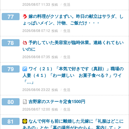
2026/08/07 11:33
生活
77
嫁の料理がクソまずい。昨日の献立はサラダ、し
ょっぱいメイン、汁物、ご飯だけ・・・
2026/08/08 07:12
生活
78
予約していた美容室が臨時休業。連絡くれてもい
いのに
2026/08/08 07:35
生活
79
ワイ（２１）「本気で好きです（真顔）」職場の
人妻（４１）「わー嬉しい お菓子食べる？」ワイ
「…」
2026/08/06 23:22
生活
80
吉野家のステーキ定食1500円
2026/08/07 12:00
生活
81
なんで何年も前に離婚した元嫁に「礼服はどこに
あるの」とか「墓の場所がわからん。案内して」と