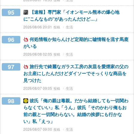
95
【速報】専門家「イオンモール熊本の爆心地
に”こんなもの”があったんだけど…」
2026/08/06 20:01
生活
96
何処情報か知らんけど定期的に嘘情報を流す馬鹿
がいる
2026/08/08 02:05
生活
97
旅行先で綺麗なガラス工房の灰皿を愛煙家の父の
お土産にしたんだけどダイソーでそっくりな商品を
見つけた
2026/08/07 09:05
生活
98
彼氏「俺の親は毒親。だから結婚しても一切関わ
らなくていい」私「うん」彼氏「そのかわり俺もお
前の親と一切関わらない。結婚の挨拶にも行かな
い」私「えっ」
2026/08/07 09:00
生活