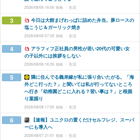
2026/08/06 16:00
生活
3
今日は大館まげわっぱに詰めた弁当。豚ロースの
塩こうじ＆ガーリック焼き
2026/08/06 07:35
生活
4
アラフィフ正社員の男性が若い20代の可愛い女
の子以外には挨拶をしない
2026/08/06 16:35
生活
5
隣に住んでる義弟嫁が私に張り合いたがる。「海
外どこ行った？」と聞いては私が行ってないところ
へ行き「幼稚園どこに入れる？習い事は？」と根掘
り葉掘り
2026/08/08 17:00
生活
6
【速報】ユニクロの置くだけセルフレジ、スーパ
ーにも導入へ
2026/08/07 21:01
生活