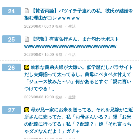
24
【賛否両論】バツイチ子連れの私、彼氏が結婚を
拒む理由がコレｗｗｗｗｗ
2026/08/07 06:10
生活
25
【悲報】有吉弘行さん、また匂わせポスト
wwwwwwwwwwwwwwwwwwwwwwwwwww
2026/08/07 15:00
生活
26
幼稚な義弟夫婦が大嫌い。低学歴だしパラサイト
だし夫婦揃って太ってるし。義母にベタベタ甘えて
「ジュース飲みた～い」何かあるとすぐ「親に言い
つけてやる！」
2026/08/08 19:00
生活
27
母が兄一家にお米を送ってる。それを兄嫁がご近
所さんに売ってた。私「お母さんいる？」甥「お米
の配達に行ってる」私「？配達？」姪「それ言っち
ゃダメなんだよ！」ガチャ