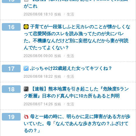
がこれ
2026/08/08 18:10
生活
16
子育てが一段落しふと元カレのことが懐かしくな
って恋愛関係のスレを読み漁ってたのが夫にバレ
た。不機嫌なんだけど別に妄想なんだから妻が何読
んでたってよくない？
2026/08/06 09:00
生活
17
ぶっちゃけ22歳超えた女ってキツくね？
2026/08/08 18:22
生活
18
【速報】熊本地震を引き起こした『危険度Sラン
ク断層』日本のド真ん中に10カ所もあると判明
2026/08/07 14:26
生活
19
母と一緒の時に、明らかに足に障害がある方が歩
いていた。母「なんであんな歩き方なの？ふざけて
るの？」