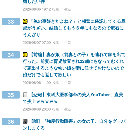
婚したい件
2026/08/06 19:12
生活
33
「俺の事好きだよね？」と頻繁に確認してくる旦
那がうざい。結婚してもう６年にもなるので流石に
うんざり
2026/08/07 07:00
生活
34
【前編】妻が娘（前妻との子）を連れて家を出て
行った。前妻に育児放棄され22歳にもなってむくれ
て家出するような幼い娘を妻に任せておけないので
娘だけでも返して欲しい
2026/08/06 11:00
生活
35
【悲報】東科大医学部卒の美人YouTuber、直美
で炎上ｗｗｗｗｗ
2026/08/08 20:00
生活
36
【闇】『強度行動障害』の女の子、自分をグーパ
ンしまくる