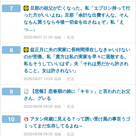
7
旦那の祖父が亡くなった。私「エプロン持って行
った方がいいよね」旦那「余計な出費すんな。そん
なもん買うなら今後一切金を出さねぇぞ」私「え
っ…」
2026/08/07 21:00
生活
8
盆正月に夫の実家に長時間滞在しなきゃいけない
のが苦痛。私「貴方は私の実家を早々に退散する。
私もそうしていいはず」夫「それは男だから許され
ること。女は許されない」
2026/08/07 13:00
生活
9
【悲報】思春期の娘に「キモッ」と言われたお父
さん、グレる
2026/08/08 09:00
生活
10
アタシ何歳に見える？って誘い受け風の事言うゴ
ミってまだ生存してるよね～
2026/08/08 09:05
生活