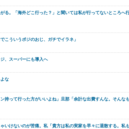
たがる。「海外どこ行った？」と聞いては私が行ってないところへ
内でこういうポジのおじ、ガチでイラネ」
レジ、スーパーにも導入へ
いよな
ロン持って行った方がいいよね」旦那「余計な出費すんな。そんな
きゃいけないのが苦痛。私「貴方は私の実家を早々に退散する。私