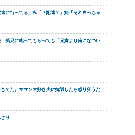
配達に行ってる」私「？配達？」姪「それ言っちゃ
夫。義兄に叱ってもらっても「兄貴より俺になつい
できてた。ママン大好き夫に抗議したら怒り狂うだ
んざり