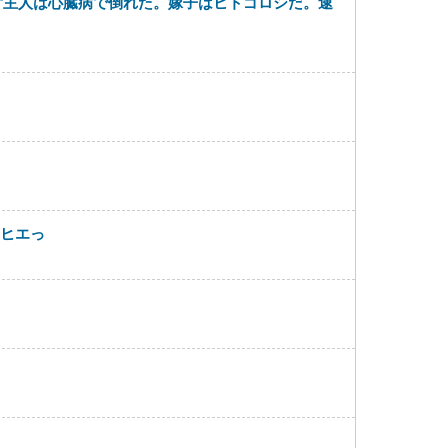
ず主人は心臓病で倒れた。嫁子はヒトゴロシだ。逮
てヒエっ