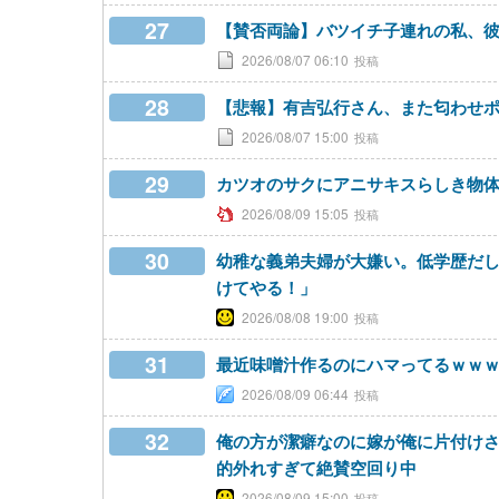
27
【賛否両論】バツイチ子連れの私、
2026/08/07 06:10
28
【悲報】有吉弘行さん、また匂わせポスト
2026/08/07 15:00
29
カツオのサクにアニサキスらしき物
2026/08/09 15:05
30
幼稚な義弟夫婦が大嫌い。低学歴だ
けてやる！」
2026/08/08 19:00
31
最近味噌汁作るのにハマってるｗｗ
2026/08/09 06:44
32
俺の方が潔癖なのに嫁が俺に片付け
的外れすぎて絶賛空回り中
2026/08/09 15:00