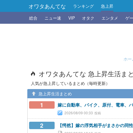
オワタあんてな
ランキング
急上昇
総合
ニュー速
VIP
オタク
エンタメ
ゲ
ホー
オワタあんてな 急上昇生活ま
人気が急上昇しているまとめ（毎時更新）
急上昇生活まとめ
1
嫁に自動車、バイク、原付、電車、バ
2026/08/09 00:33
2
【愕然】嫁の浮気相手がまさかの同