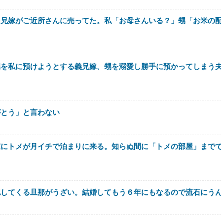
を兄嫁がご近所さんに売ってた。私「お母さんいる？」甥「お米の
甥を私に預けようとする義兄嫁、甥を溺愛し勝手に預かってしまう
がとう」と言わない
家にトメが月イチで泊まりに来る。知らぬ間に「トメの部屋」まで
認してくる旦那がうざい。結婚してもう６年にもなるので流石にう