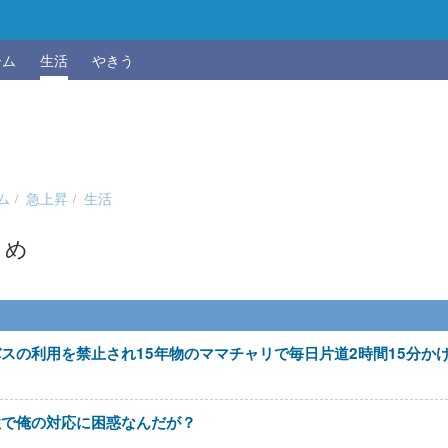
ーム
生活
やきう
ム
急上昇
生活
とめ
スの利用を禁止され15年物のママチャリで毎日片道2時間15分か
性で俺の対応に困惑なんだが？