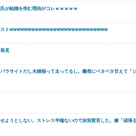
彼氏が結婚を拒む理由がコレｗｗｗｗｗ
wwwwwwwwwwwwwwwwwwwwwwwwwww
体発見
しパラサイトだし夫婦揃って太ってるし。義母にベタベタ甘えて「
ｗ
させようとしない。ストレス半端ないので決別宣言した。嫁「頑張