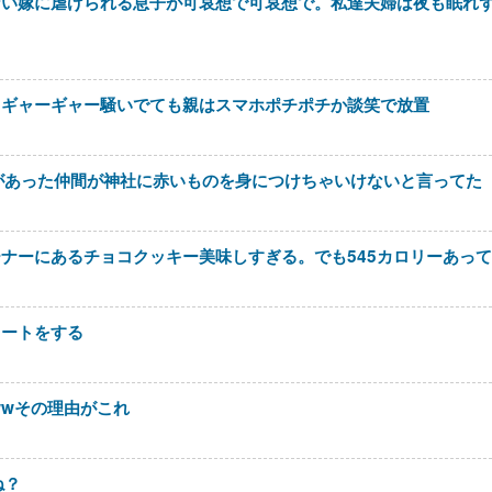
ない嫁に虐げられる息子が可哀想で可哀想で。私達夫婦は夜も眠れ
てギャーギャー騒いでても親はスマホポチポチか談笑で放置
があった仲間が神社に赤いものを身につけちゃいけないと言ってた
ナーにあるチョコクッキー美味しすぎる。でも545カロリーあっ
イートをする
wwその理由がこれ
ね？