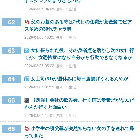
すスタンプのようなものね
2026/08/06 04:05
生活
62
父のお墓のある寺は2代目の住職が茶金髪でピア
ス多めの30代チャラ男
2026/08/05 18:05
生活
63
女に振られた後、その反省点を活かし次の女に行
くか、女恐怖症になり自分から行動できなくなるか
2026/08/06 05:22
生活
64
女上司(31)が昼休みに毎日唐揚げくれるんやが
2026/08/04 04:22
生活
65
【朗報】会社の飲み会、行く前は憂鬱だがなんだ
かんだ行くと面白い
2026/08/04 14:01
生活
66
小学生の頃父親が突然知らない女の子を連れて帰
ってきた