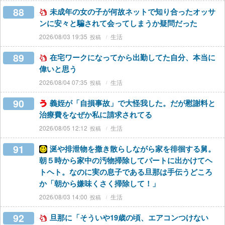
88
未成年の女の子が何故ネットで知り合ったオッサ
ンに安々と騙されて会ってしまうか疑問だった
2026/08/03 19:35
生活
89
在宅ワークになってから出勤してた自分、本当に
偉いと思う
2026/08/04 07:35
生活
90
義姪が「自損事故」で大怪我した。だが慰謝料と
治療費をなぜか私に請求されてる
2026/08/05 12:12
生活
91
涎や排泄物を撒き散らしながら家を徘徊する舅。
朝５時から家中の汚物掃除してパートに出かけてヘ
トヘト。なのに実の息子である旦那は手伝うどころ
か「朝から嫌味くさく掃除して！」
2026/08/03 14:00
生活
92
旦那に「そういや19歳の頃、エアコンつけない