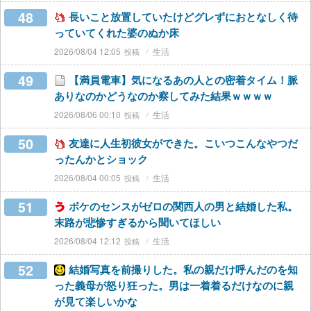
48
長いこと放置していたけどグレずにおとなしく待
っていてくれた婆のぬか床
2026/08/04 12:05
生活
49
【満員電車】気になるあの人との密着タイム！脈
ありなのかどうなのか察してみた結果ｗｗｗｗ
2026/08/06 00:10
生活
50
友達に人生初彼女ができた。こいつこんなやつだ
ったんかとショック
2026/08/04 00:05
生活
51
ボケのセンスがゼロの関西人の男と結婚した私。
末路が悲惨すぎるから聞いてほしい
2026/08/04 12:12
生活
52
結婚写真を前撮りした。私の親だけ呼んだのを知
った義母が怒り狂った。男は一着着るだけなのに親
が見て楽しいかな