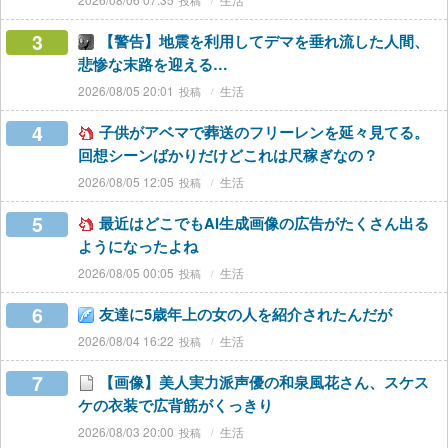
3
【警告】地震を利用してデマを垂れ流した人間、
悲惨な末路を迎える…
2026/08/05 20:01
生活
4
子供がアベマで葬送のフリーレンを延々見てる。
回想シーンばかりだけどこれは尺稼ぎなの？
2026/08/05 12:05
生活
5
最近はどこでもAI生成画像の広告がたくさん出る
ようになったよね
2026/08/05 00:05
生活
6
友達に5歳年上の女の人を紹介されたんだが
2026/08/04 16:22
生活
7
【画像】美人実力派声優の和泉風花さん、スケス
ケの衣装で広背筋がくっきり
2026/08/03 20:00
生活