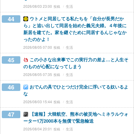
2026/08/03 23:00
生活
44
ウトメと同居してる私たちを「自分が長男だか
ら」と追い出して同居を始めた義兄夫婦。４年後に
新居を建てた。家を継ぐために同居するんじゃなか
ったのかよ！
2026/08/05 07:00
生活
45
この小さな出来事でこの実行力の差よ…と人生そ
のものが心配になってしまう
2026/08/05 07:35
生活
46
おでんの具でひとつだけ完全に浮いてる奴いるよ
な
2026/08/03 15:44
生活
47
【速報】大韓航空、熊本の被災地へミネラルウォ
ーター1万2000本を無償で緊急輸送
2026/08/04 20:01
生活