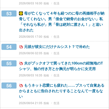
2026/08/03 16:00
生活
53
母が亡くなって４年も経つのに母の再婚相手が納
骨してくれない。男「借金で納骨のお金がない」私
「それなら私が」男「骨は絶対に渡さん！」と追い
出された
2026/08/05 17:00
生活
54
元彼が彼女にだけナルシスト？で冷めた
2026/08/06 02:05
生活
55
夫がブックオフで買ってきた100cmの紺無地のT
シャツ、袖の付き方とか胸元が明らかに女児用
2026/08/03 16:35
生活
56
もうネット恋愛にも疲れた……ブスって自覚ある
からまともに告白されたりすることなんて一度もな
い
2026/08/04 21:05
生活