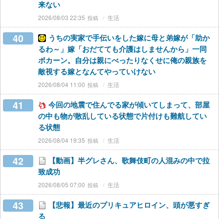
来ない
2026/08/03 22:35
生活
40
うちの実家で手伝いをした嫁に母と弟嫁が「助か
るわ～」嫁「おだてても介護はしませんから」一同
ポカーン。自分は親にべったりなくせに俺の親族を
敵視する嫁となんてやっていけない
2026/08/04 11:00
生活
41
今回の地震で住んでる家が傾いてしまって、部屋
の中も物が散乱している状態で片付けも難航してい
る状態
2026/08/04 19:35
生活
42
【動画】半グレさん、歌舞伎町の人混みの中で拉
致成功
2026/08/05 07:00
生活
43
【悲報】最近のプリキュアヒロイン、頭が悪すぎ
る