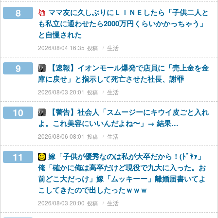
8
ママ友に久しぶりにＬＩＮＥしたら「子供二人と
も私立に通わせたら2000万円くらいかかっちゃう」
と自慢された
2026/08/04 16:35
生活
9
【速報】イオンモール爆発で店員に「売上金を金
庫に戻せ」と指示して死亡させた社長、謝罪
2026/08/03 20:01
生活
10
【警告】社会人「スムージーにキウイ皮ごと入れ
よ。これ美容にいいんだよね〜」→ 結果…
2026/08/06 08:01
生活
11
嫁「子供が優秀なのは私が大卒だから！(ﾄﾞﾔｧ」
俺「確かに俺は高卒だけど現役で九大に入った。お
前どこ大だっけ」嫁「ムッキーー」離婚届書いてよ
こしてきたので出したったｗｗｗ
2026/08/03 20:00
生活