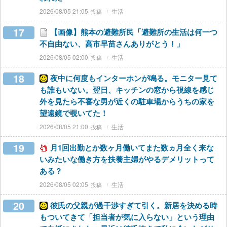
2026/08/05 21:05
生活
17
【画像】熊本の避難所民「避難所の生活は何一つ
不自由ない、高市早苗さんありがとう！」
2026/08/05 02:00
生活
18
夜中に何度もインターホンが鳴る。モニター見て
も誰もいない。翌日、キッチンの窓から視線を感じ
外を見たら不審な男が近くの駐車場からうちの家を
望遠鏡で覗いてた！
2026/08/05 21:00
生活
19
月1回出勤とか数ヶ月働いてまた数ヵ月全く来な
いみたいな働き方を扶養主婦がやるデメリットって
ある？
2026/08/05 02:05
生活
20
彼氏の父親が過干渉すぎて引く。新居を決める時
もついてきて「担当者が気に入らない」という理由