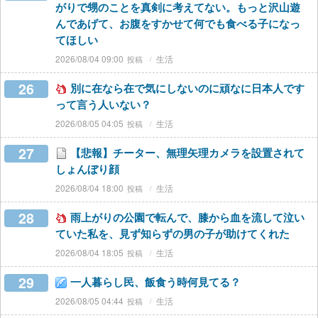
がりで甥のことを真剣に考えてない。もっと沢山遊
んであげて、お腹をすかせて何でも食べる子になっ
てほしい
2026/08/04 09:00
生活
26
別に在なら在で気にしないのに頑なに日本人です
って言う人いない？
2026/08/05 04:05
生活
27
【悲報】チーター、無理矢理カメラを設置されて
しょんぼり顔
2026/08/04 18:00
生活
28
雨上がりの公園で転んで、膝から血を流して泣い
ていた私を、見ず知らずの男の子が助けてくれた
2026/08/04 18:05
生活
29
一人暮らし民、飯食う時何見てる？
2026/08/05 04:44
生活