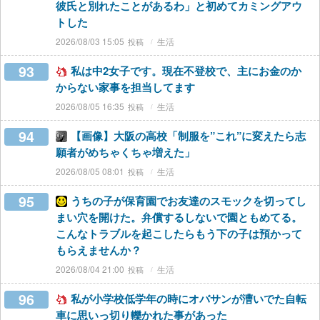
彼氏と別れたことがあるわ」と初めてカミングアウ
トした
2026/08/03 15:05
生活
93
私は中2女子です。現在不登校で、主にお金のか
からない家事を担当してます
2026/08/05 16:35
生活
94
【画像】大阪の高校「制服を”これ”に変えたら志
願者がめちゃくちゃ増えた」
2026/08/05 08:01
生活
95
うちの子が保育園でお友達のスモックを切ってし
まい穴を開けた。弁償するしないで園ともめてる。
こんなトラブルを起こしたらもう下の子は預かって
もらえませんか？
2026/08/04 21:00
生活
96
私が小学校低学年の時にオバサンが漕いでた自転
車に思いっ切り轢かれた事があった