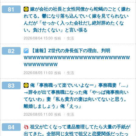
81
嫁が会社の社長と女性同僚から蛇蝎のごとく嫌わ
れてる。鬱になり落ち込んでいく嫁を見てられない
んだが「せっかく入った会社だし絶対辞めたくな
い。負けたくない」と言い張る
2026/08/04 15:00
生活
82
【速報】Z世代の身長低下の理由、判明
WWWWWWWWWWWWWWWWWWWWWWWWW
WWWWWWWW
2026/08/05 11:03
生活
83
俺「事務職って楽でいいよなー」事務職妻「…」
→辞令が出て事務職になった俺「やっぱ俺事務向い
てないわ」妻「私も貴方の妻は向いてないと思う。
離婚しましょう」俺「えっ」
2026/08/05 11:00
生活
84
祖父が亡くなって遺品整理してたら大量の手紙が
出てきた。全部同じ女性で祖父と恋愛関係だったっ