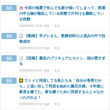
53
今回の地震で住んでる家が傾いてしまって、部屋
の中も物が散乱している状態で片付けも難航してい
る状態
2026/08/04 19:35
生活
54
【動画】半グレさん、歌舞伎町の人混みの中で拉
致成功
2026/08/05 07:00
生活
55
【悲報】最近のプリキュアヒロイン、頭が悪すぎ
る
2026/08/03 23:00
生活
56
ウトメと同居してる私たちを「自分が長男だか
ら」と追い出して同居を始めた義兄夫婦。４年後に
新居を建てた。家を継ぐために同居するんじゃなか
ったのかよ！
2026/08/05 07:00
生活