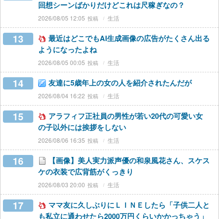
回想シーンばかりだけどこれは尺稼ぎなの？
2026/08/05 12:05
生活
13
最近はどこでもAI生成画像の広告がたくさん出る
ようになったよね
2026/08/05 00:05
生活
14
友達に5歳年上の女の人を紹介されたんだが
2026/08/04 16:22
生活
15
アラフィフ正社員の男性が若い20代の可愛い女
の子以外には挨拶をしない
2026/08/06 16:35
生活
16
【画像】美人実力派声優の和泉風花さん、スケス
ケの衣装で広背筋がくっきり
2026/08/03 20:00
生活
17
ママ友に久しぶりにＬＩＮＥしたら「子供二人と
も私立に通わせたら2000万円くらいかかっちゃう」