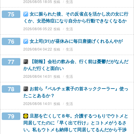
2026/08/05 18:05
生活
75
女に振られた後、その反省点を活かし次の女に行
くか、女恐怖症になり自分から行動できなくなるか
2026/08/06 05:22
生活
76
女上司(31)が昼休みに毎日唐揚げくれるんやが
2026/08/04 04:22
生活
77
【朗報】会社の飲み会、行く前は憂鬱だがなんだ
かんだ行くと面白い
2026/08/04 14:01
生活
78
お前ら『ペルチェ素子の首ネッククーラー』使っ
たことあるか？
2026/08/06 14:01
生活
79
旦那を亡くして８年。介護するつもりでウトメと
同居してたのに「早く出て行け」とコトメがうるさ
い。私もウトメも納得して同居してるんだから干渉