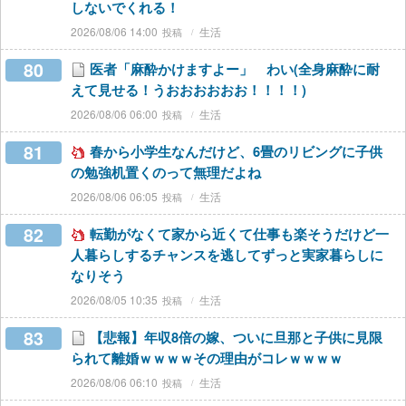
しないでくれる！
2026/08/06 14:00
生活
80
医者「麻酔かけますよー」 わい(全身麻酔に耐
えて見せる！うおおおおおお！！！！)
2026/08/06 06:00
生活
81
春から小学生なんだけど、6畳のリビングに子供
の勉強机置くのって無理だよね
2026/08/06 06:05
生活
82
転勤がなくて家から近くて仕事も楽そうだけど一
人暮らしするチャンスを逃してずっと実家暮らしに
なりそう
2026/08/05 10:35
生活
83
【悲報】年収8倍の嫁、ついに旦那と子供に見限
られて離婚ｗｗｗｗその理由がコレｗｗｗｗ
2026/08/06 06:10
生活