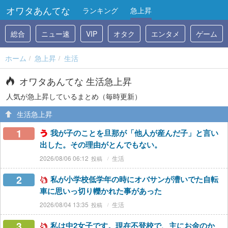
オワタあんてな
ランキング
急上昇
総合
ニュー速
VIP
オタク
エンタメ
ゲーム
ホーム
急上昇
生活
オワタあんてな 生活急上昇
人気が急上昇しているまとめ（毎時更新）
生活急上昇
1
我が子のことを旦那が「他人が産んだ子」と言い
出した。その理由がとんでもない。
2026/08/06 06:12
生活
2
私が小学校低学年の時にオバサンが漕いでた自転
車に思いっ切り轢かれた事があった
2026/08/04 13:35
生活
3
私は中2女子です。現在不登校で、主にお金のか