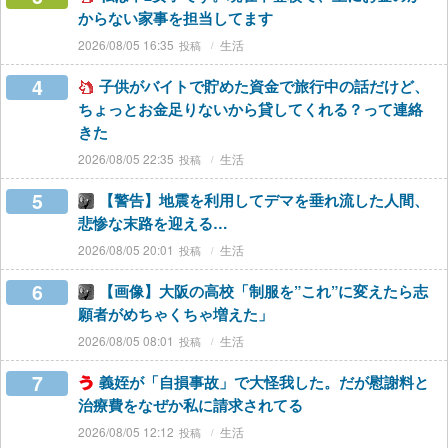
からない家事を担当してます
2026/08/05 16:35
生活
4
子供がバイトで貯めた資金で旅行中の話だけど、
ちょっとお金足りないから貸してくれる？って連絡
きた
2026/08/05 22:35
生活
5
【警告】地震を利用してデマを垂れ流した人間、
悲惨な末路を迎える…
2026/08/05 20:01
生活
6
【画像】大阪の高校「制服を”これ”に変えたら志
願者がめちゃくちゃ増えた」
2026/08/05 08:01
生活
7
義姪が「自損事故」で大怪我した。だが慰謝料と
治療費をなぜか私に請求されてる
2026/08/05 12:12
生活