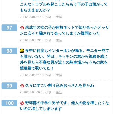
こんなトラブルを起こしたらもう下の子は預かって
もらえませんか？
2026/08/04 21:00
生活
97
未成年の女の子が何故ネットで知り合ったオッサ
ンに安々と騙されて会ってしまうか疑問だった
2026/08/03 19:35
生活
98
夜中に何度もインターホンが鳴る。モニター見て
も誰もいない。翌日、キッチンの窓から視線を感じ
外を見たら不審な男が近くの駐車場からうちの家を
望遠鏡で覗いてた！
2026/08/05 21:00
生活
99
久々にすごい割り込みおっさんを見たわ
2026/08/04 06:05
生活
100
野球部の中学生男子です。他人の物を壊したくな
いのに壊してしまいます