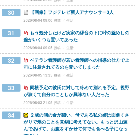
30
【画像】フジテレビ新人アナウンサー3人
2026/08/04 09:00
生活
31
もう処分したけど実家の縁台の下に峠の釜めしの
釜がいくつも置いてあった
2026/08/04 09:05
生活
32
ベテラン看護師が若い看護師への指導の仕方で上
司に注意されてるのを聞いてしまった
2026/08/05 13:35
生活
33
同棲予定の彼氏に対して冷めて別れる予定。視野
が狭くて自分のことしか興味ない人だった
2026/08/03 21:05
生活
34
２歳の甥の食が細い。母である私の姉は面倒くさ
がりで甥のことを真剣に考えてない。もっと沢山遊
んであげて、お腹をすかせて何でも食べる子になっ