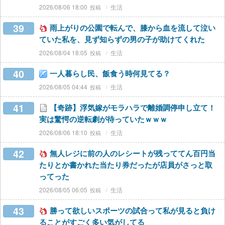
2026/08/06 18:00
生活
39
雨上がりの公園で転んで、膝から血を流して泣い
ていた私を、見ず知らずの男の子が助けてくれた
2026/08/04 18:05
生活
40
一人暮らし民、飯食う時何見てる？
2026/08/05 04:44
生活
41
【奇跡】浮気嫁がモラハラで離婚調停申し立て！
実は驚愕の逆転劇が待っていたｗｗｗ
2026/08/06 18:10
生活
42
無人レジに前の人のレシートが残っててん百円当
たりとか書かれた当たり券だったが店員がさっと取
ってった
2026/08/05 06:05
生活
43
勝って欲しいスポーツの試合って私が見ると負け
ることがすごく多い気がしてる