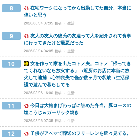
8
在宅ワークになってから出勤してた自分、本当に
偉いと思う
2026/08/04 07:35
生活
9
友人の友人の彼氏の友達って人を紹介されて食事
に行ってきたけど最悪だった
2026/08/04 04:05
生活
10
女を作って家を出たコトメ夫。コトメ「帰ってき
てくれないなら放火する」→近所のお店に本当に放
火して逮捕→心神喪失で僅か数ヶ月で釈放→生活保
護で遊んで暮らしてる
2026/08/06 16:00
生活
11
今日は大館まげわっぱに詰めた弁当。豚ロースの
塩こうじ＆ガーリック焼き
2026/08/06 07:35
生活
12
子供がアベマで葬送のフリーレンを延々見てる。