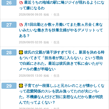
26
最近うちの地域の駅に鳩ジジイが現れるようにな
って嫌になるわ
2026/08/06 09:05
生活
27
月1回出勤とか数ヶ月働いてまた数ヵ月全く来な
いみたいな働き方を扶養主婦がやるデメリットって
ある？
2026/08/05 02:05
生活
28
彼氏の父親が過干渉すぎて引く。新居を決める時
もついてきて「担当者が気に入らない」という理由
で白紙にされた。最近は彼氏抜きで私に会いたがり
メールの量が半端ない
2026/08/05 13:00
生活
29
子育てが一段落しふと元カレのことが懐かしくな
って恋愛関係のスレを読み漁ってたのが夫にバレ
た。不機嫌なんだけど別に妄想なんだから妻が何読
んでたってよくない？
2026/08/06 09:00
生活