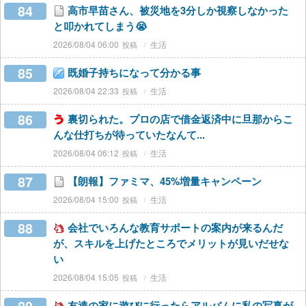
84
高市早苗さん、被災地を3分しか視察しなかった
と叩かれてしまう😭
2026/08/04 06:00
生活
85
既婚子持ちになって分かる事
2026/08/04 22:33
生活
86
裏切られた。プロの店で借金返済中に旦那からこ
んな仕打ちが待っていたなんて...
2026/08/04 06:12
生活
87
【朗報】ファミマ、45%増量キャンペーン
2026/08/04 15:00
生活
88
会社でいろんな教育サポートの案内が来るんだ
が、スキルを上げたところでメリットが見いだせな
い
2026/08/04 15:05
生活
友達の家に遊びに行ったらアルバムに私の写真が