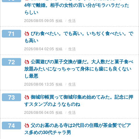
4年で離婚。相手の女性の言い分がモラハラだった
らしい
2026/08/05 09:05
生活
71
びわ食べたい。でも高い。いちぢく食べたい。で
も高い
2026/08/04 02:05
生活
72
公園遊びの菓子交換が嫌だ。大人数だと菓子食べ
放題みたいになっちゃって身体にも歯にも良くない
し最悪
2026/08/06 13:35
生活
73
御城印帳買って御城印集め始めてみた。記念に押
すスタンプのようなものね
2026/08/06 04:05
生活
74
父のお墓のある寺は2代目の住職が茶金髪でピア
ス多めの30代チャラ男