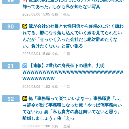
89
飾ってあった。しかも私が知らない写真
2026/08/06 15:05
生活
90
嫁が会社の社長と女性同僚から蛇蝎のごとく嫌わ
れてる。鬱になり落ち込んでいく嫁を見てられない
んだが「せっかく入った会社だし絶対辞めたくな
い。負けたくない」と言い張る
2026/08/04 15:00
生活
91
【速報】Z世代の身長低下の理由、判明
WWWWWWWWWWWWWWWWWWWWWWWWW
WWWWWWWW
2026/08/05 11:03
生活
92
俺「事務職って楽でいいよなー」事務職妻「…」
→辞令が出て事務職になった俺「やっぱ俺事務向い
てないわ」妻「私も貴方の妻は向いてないと思う。
離婚しましょう」俺「えっ」
2026/08/05 11:00
生活