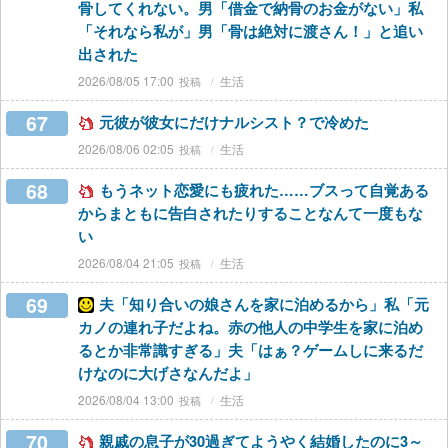
骨してくれない。男「借金で納骨のお金がない」私
「それなら私が」男「骨は絶対に渡さん！」と追い
出された
2026/08/05 17:00
生活
67
元彼が彼女にだけナルシスト？で冷めた
2026/08/06 02:05
生活
68
もうネット恋愛にも疲れた……ブスって自覚ある
からまともに告白されたりすることなんて一度もな
い
2026/08/04 21:05
生活
69
夫「知り合いの娘さんを家に泊めるから」私「元
カノの連れ子だよね。赤の他人の中学生を家に泊め
るとか非常識すぎる」夫「はぁ？ゲームしに来るだ
けなのに大げさなんだよ」
2026/08/04 13:00
生活
70
親戚の息子が30過ぎてようやく結婚したのに3～