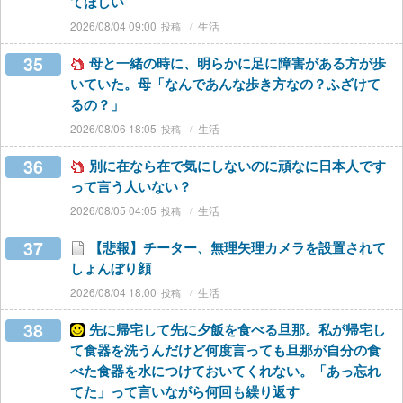
てほしい
2026/08/04 09:00
生活
35
母と一緒の時に、明らかに足に障害がある方が歩
いていた。母「なんであんな歩き方なの？ふざけて
るの？」
2026/08/06 18:05
生活
36
別に在なら在で気にしないのに頑なに日本人です
って言う人いない？
2026/08/05 04:05
生活
37
【悲報】チーター、無理矢理カメラを設置されて
しょんぼり顔
2026/08/04 18:00
生活
38
先に帰宅して先に夕飯を食べる旦那。私が帰宅し
て食器を洗うんだけど何度言っても旦那が自分の食
べた食器を水につけておいてくれない。「あっ忘れ
てた」って言いながら何回も繰り返す