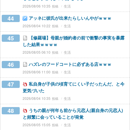
2026/08/06 10:35
生活
44
アッネに彼氏が出来たらしいんやがｗｗｗ
2026/08/04 10:22
生活
45
【修羅場】母親が婚約者の前で衝撃の事実を暴露
した結果ｗｗｗｗ
2026/08/05 06:10
生活
46
ハズレのフードコートに必ずある店ｗｗｗ
2026/08/06 11:00
生活
47
私自身が子供の頃育てにくい子だったんだ、と今
更気づいた
2026/08/04 10:35
生活
48
うちの親が何年も前から元恋人(親自身の元恋人)
と頻繁に会っていることが発覚
2026/08/05 15:05
生活