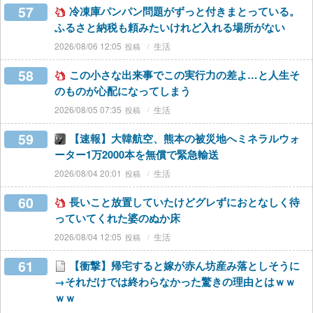
57
冷凍庫パンパン問題がずっと付きまとっている。
ふるさと納税も頼みたいけれど入れる場所がない
2026/08/06 12:05
生活
58
この小さな出来事でこの実行力の差よ…と人生そ
のものが心配になってしまう
2026/08/05 07:35
生活
59
【速報】大韓航空、熊本の被災地へミネラルウォ
ーター1万2000本を無償で緊急輸送
2026/08/04 20:01
生活
60
長いこと放置していたけどグレずにおとなしく待
っていてくれた婆のぬか床
2026/08/04 12:05
生活
61
【衝撃】帰宅すると嫁が赤ん坊産み落としそうに
→それだけでは終わらなかった驚きの理由とはｗｗ
ｗｗ