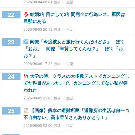
2026/08/04 08:01
生活
22
結婚2年目にして2年間完全に行為レス。原因は
旦那にある
2026/08/03 20:12
生活
23
同僚「今度彼女と旅行行くんだけどさ」 ぼく
「おお」 同僚「車貸してくんね？」 ぼく「お
お？」
2026/08/06 17:22
生活
24
大学の時、クラスの大多数テストでカンニングし
てた科目があった。で、カンニングしてない私が笑
われた
2026/08/05 21:05
生活
25
【画像】熊本の避難所民「避難所の生活は何一つ
不自由ない、高市早苗さんありがとう！」
2026/08/05 02:00
生活