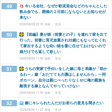
49
今いる会社、なぜか歓送迎会などのちゃんとした
飲み会でも、開催の２日前にならないとお知らせが
来ない
2026/08/03 22:35
生活
50
【前編】妻が娘（前妻との子）を連れて家を出て
行った。前妻に育児放棄され22歳にもなってむくれ
て家出するような幼い娘を妻に任せておけないので
娘だけでも返して欲しい
2026/08/06 11:00
生活
51
うちの実家で手伝いをした嫁に母と弟嫁が「助か
るわ～」嫁「おだてても介護はしませんから」一同
ポカーン。自分は親にべったりなくせに俺の親族を
敵視する嫁となんてやっていけない
2026/08/04 11:00
生活
52
嫁にキレられたんだがお前らの意見を聞きたい
2026/08/06 11:22
生活