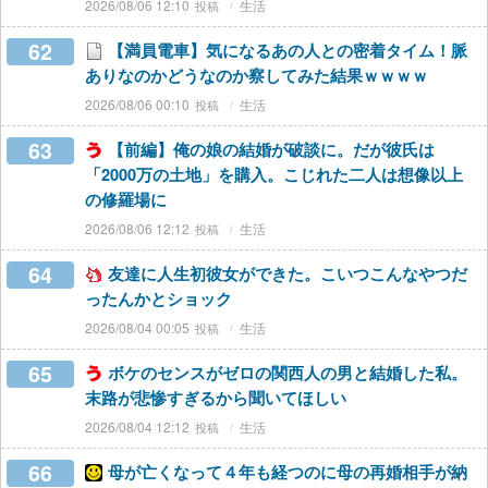
2026/08/06 12:10
生活
62
【満員電車】気になるあの人との密着タイム！脈
ありなのかどうなのか察してみた結果ｗｗｗｗ
2026/08/06 00:10
生活
63
【前編】俺の娘の結婚が破談に。だが彼氏は
「2000万の土地」を購入。こじれた二人は想像以上
の修羅場に
2026/08/06 12:12
生活
64
友達に人生初彼女ができた。こいつこんなやつだ
ったんかとショック
2026/08/04 00:05
生活
65
ボケのセンスがゼロの関西人の男と結婚した私。
末路が悲惨すぎるから聞いてほしい
2026/08/04 12:12
生活
66
母が亡くなって４年も経つのに母の再婚相手が納