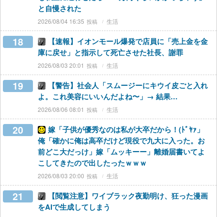
と自慢された
2026/08/04 16:35
生活
18
【速報】イオンモール爆発で店員に「売上金を金
庫に戻せ」と指示して死亡させた社長、謝罪
2026/08/03 20:01
生活
19
【警告】社会人「スムージーにキウイ皮ごと入れ
よ。これ美容にいいんだよね〜」→ 結果…
2026/08/06 08:01
生活
20
嫁「子供が優秀なのは私が大卒だから！(ﾄﾞﾔｧ」
俺「確かに俺は高卒だけど現役で九大に入った。お
前どこ大だっけ」嫁「ムッキーー」離婚届書いてよ
こしてきたので出したったｗｗｗ
2026/08/03 20:00
生活
21
【閲覧注意】ワイブラック夜勤明け、狂った漫画
をAIで生成してしまう