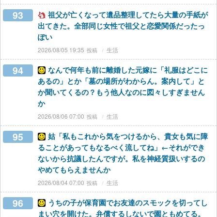
93
祖父が亡くなって遺品整理してたら大量の手紙が
出てきた。全部同じ女性で祖父と恋愛関係だったっ
ぽい
2026/08/05 19:35
生活
94
なんで何年も前に離婚した元嫁に「礼服はどこに
あるの」とか「墓の場所がわからん。案内して」と
か聞いてくるの？もう他人なのに図々しすぎません
か
2026/08/06 07:00
生活
95
姑「私もこれから気をつけるから、貴女も気に障
ることがあってもなるべく流してね」←それができ
ないから抗議したんですが。私を神経質扱いするの
やめてもらえませんか
2026/08/04 07:00
生活
96
うちの子が保育園でお友達のスモックを切ってし
まい穴を開けた。弁償するしないで園ともめてる。