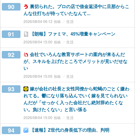
90
裏切られた。プロの店で借金返済中に旦那からこ
んな仕打ちが待っていたなんて...
2026/08/04 06:12
生活
91
【朗報】ファミマ、45%増量キャンペーン
2026/08/04 15:00
生活
92
会社でいろんな教育サポートの案内が来るんだ
が、スキルを上げたところでメリットが見いだせな
い
2026/08/04 15:05
生活
93
嫁が会社の社長と女性同僚から蛇蝎のごとく嫌わ
れてる。鬱になり落ち込んでいく嫁を見てられない
んだが「せっかく入った会社だし絶対辞めたくな
い。負けたくない」と言い張る
2026/08/04 15:00
生活
94
【速報】Z世代の身長低下の理由、判明