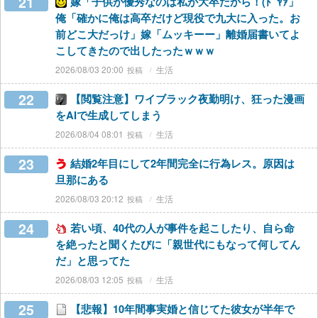
21
嫁「子供が優秀なのは私が大卒だから！(ﾄﾞﾔｧ」
俺「確かに俺は高卒だけど現役で九大に入った。お
前どこ大だっけ」嫁「ムッキーー」離婚届書いてよ
こしてきたので出したったｗｗｗ
2026/08/03 20:00
生活
22
【閲覧注意】ワイブラック夜勤明け、狂った漫画
をAIで生成してしまう
2026/08/04 08:01
生活
23
結婚2年目にして2年間完全に行為レス。原因は
旦那にある
2026/08/03 20:12
生活
24
若い頃、40代の人が事件を起こしたり、自ら命
を絶ったと聞くたびに「親世代にもなって何してん
だ」と思ってた
2026/08/03 12:05
生活
25
【悲報】10年間事実婚と信じてた彼女が半年で