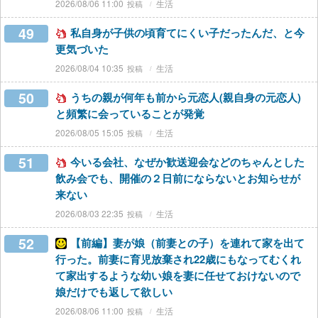
2026/08/06 11:00
生活
49
私自身が子供の頃育てにくい子だったんだ、と今
更気づいた
2026/08/04 10:35
生活
50
うちの親が何年も前から元恋人(親自身の元恋人)
と頻繁に会っていることが発覚
2026/08/05 15:05
生活
51
今いる会社、なぜか歓送迎会などのちゃんとした
飲み会でも、開催の２日前にならないとお知らせが
来ない
2026/08/03 22:35
生活
52
【前編】妻が娘（前妻との子）を連れて家を出て
行った。前妻に育児放棄され22歳にもなってむくれ
て家出するような幼い娘を妻に任せておけないので
娘だけでも返して欲しい
2026/08/06 11:00
生活