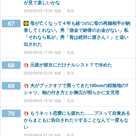
が見て楽しいかな
2026/08/03 16:00
生活
67
母が亡くなって４年も経つのに母の再婚相手が納
骨してくれない。男「借金で納骨のお金がない」私
「それなら私が」男「骨は絶対に渡さん！」と追い
出された
2026/08/05 17:00
生活
68
元彼が彼女にだけナルシスト？で冷めた
2026/08/06 02:05
生活
69
夫がブックオフで買ってきた100cmの紺無地のT
シャツ、袖の付き方とか胸元が明らかに女児用
2026/08/03 16:35
生活
70
もうネット恋愛にも疲れた……ブスって自覚ある
からまともに告白されたりすることなんて一度もな
い
2026/08/04 21:05
生活