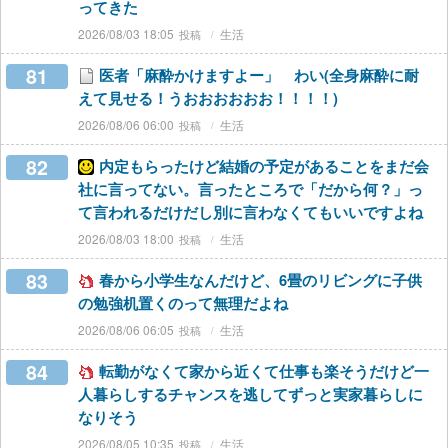
ってきた
2026/08/03 18:05
生活
81
医者「麻酔かけますよー」 わい(全身麻酔に耐
えて見せる！うおおおおおお！！！！)
2026/08/06 06:00
生活
82
内定もらったけど結婚の予定があることをまだ会
社に言ってない。言ったところで「だから何？」っ
て言われるだけだし別に言わなくてもいいですよね
2026/08/03 18:00
生活
83
春から小学生なんだけど、6畳のリビングに子供
の勉強机置くのって無理だよね
2026/08/06 06:05
生活
84
転勤がなくて家から近くて仕事も楽そうだけど一
人暮らしするチャンスを逃してずっと実家暮らしに
なりそう
2026/08/05 10:35
生活