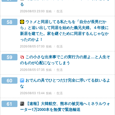
る
2026/08/03 23:00
生活
58
ウトメと同居してる私たちを「自分が長男だか
ら」と追い出して同居を始めた義兄夫婦。４年後に
新居を建てた。家を継ぐために同居するんじゃなか
ったのかよ！
2026/08/05 07:00
生活
59
この小さな出来事でこの実行力の差よ…と人生そ
のものが心配になってしまう
2026/08/05 07:35
生活
60
おでんの具でひとつだけ完全に浮いてる奴いるよ
な
2026/08/03 15:44
生活
61
【速報】大韓航空、熊本の被災地へミネラルウォ
ーター1万2000本を無償で緊急輸送