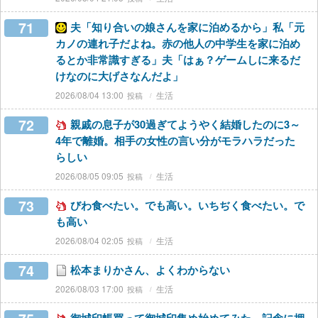
71
夫「知り合いの娘さんを家に泊めるから」私「元
カノの連れ子だよね。赤の他人の中学生を家に泊め
るとか非常識すぎる」夫「はぁ？ゲームしに来るだ
けなのに大げさなんだよ」
2026/08/04 13:00
生活
72
親戚の息子が30過ぎてようやく結婚したのに3～
4年で離婚。相手の女性の言い分がモラハラだった
らしい
2026/08/05 09:05
生活
73
びわ食べたい。でも高い。いちぢく食べたい。で
も高い
2026/08/04 02:05
生活
74
松本まりかさん、よくわからない
2026/08/03 17:00
生活