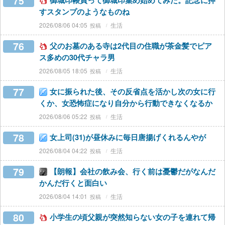
75
御城印帳買って御城印集め始めてみた。記念に押
すスタンプのようなものね
2026/08/06 04:05
生活
76
父のお墓のある寺は2代目の住職が茶金髪でピア
ス多めの30代チャラ男
2026/08/05 18:05
生活
77
女に振られた後、その反省点を活かし次の女に行
くか、女恐怖症になり自分から行動できなくなるか
2026/08/06 05:22
生活
78
女上司(31)が昼休みに毎日唐揚げくれるんやが
2026/08/04 04:22
生活
79
【朗報】会社の飲み会、行く前は憂鬱だがなんだ
かんだ行くと面白い
2026/08/04 14:01
生活
80
小学生の頃父親が突然知らない女の子を連れて帰