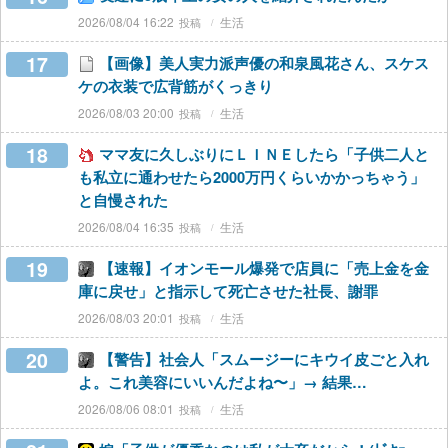
2026/08/04 16:22
生活
17
【画像】美人実力派声優の和泉風花さん、スケス
ケの衣装で広背筋がくっきり
2026/08/03 20:00
生活
18
ママ友に久しぶりにＬＩＮＥしたら「子供二人と
も私立に通わせたら2000万円くらいかかっちゃう」
と自慢された
2026/08/04 16:35
生活
19
【速報】イオンモール爆発で店員に「売上金を金
庫に戻せ」と指示して死亡させた社長、謝罪
2026/08/03 20:01
生活
20
【警告】社会人「スムージーにキウイ皮ごと入れ
よ。これ美容にいいんだよね〜」→ 結果…
2026/08/06 08:01
生活