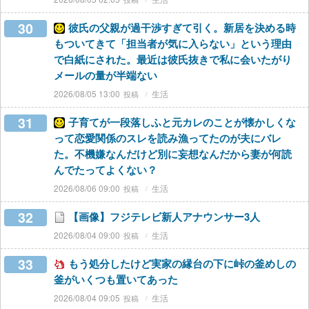
30
彼氏の父親が過干渉すぎて引く。新居を決める時
もついてきて「担当者が気に入らない」という理由
で白紙にされた。最近は彼氏抜きで私に会いたがり
メールの量が半端ない
2026/08/05 13:00
生活
31
子育てが一段落しふと元カレのことが懐かしくな
って恋愛関係のスレを読み漁ってたのが夫にバレ
た。不機嫌なんだけど別に妄想なんだから妻が何読
んでたってよくない？
2026/08/06 09:00
生活
32
【画像】フジテレビ新人アナウンサー3人
2026/08/04 09:00
生活
33
もう処分したけど実家の縁台の下に峠の釜めしの
釜がいくつも置いてあった
2026/08/04 09:05
生活