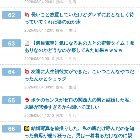
2026/08/04 20:01
生活
62
長いこと放置していたけどグレずにおとなしく待
っていてくれた婆のぬか床
2026/08/04 12:05
生活
63
【満員電車】気になるあの人との密着タイム！脈
ありなのかどうなのか察してみた結果ｗｗｗｗ
2026/08/06 00:10
生活
64
友達に人生初彼女ができた。こいつこんなやつだ
ったんかとショック
2026/08/04 00:05
生活
65
ボケのセンスがゼロの関西人の男と結婚した私。
末路が悲惨すぎるから聞いてほしい
2026/08/04 12:12
生活
66
結婚写真を前撮りした。私の親だけ呼んだのを知
った義母が怒り狂った。男は一着着るだけなのに親