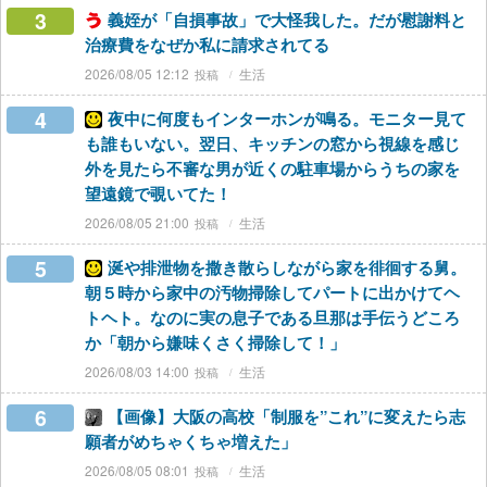
3
義姪が「自損事故」で大怪我した。だが慰謝料と
治療費をなぜか私に請求されてる
2026/08/05 12:12
生活
4
夜中に何度もインターホンが鳴る。モニター見て
も誰もいない。翌日、キッチンの窓から視線を感じ
外を見たら不審な男が近くの駐車場からうちの家を
望遠鏡で覗いてた！
2026/08/05 21:00
生活
5
涎や排泄物を撒き散らしながら家を徘徊する舅。
朝５時から家中の汚物掃除してパートに出かけてヘ
トヘト。なのに実の息子である旦那は手伝うどころ
か「朝から嫌味くさく掃除して！」
2026/08/03 14:00
生活
6
【画像】大阪の高校「制服を”これ”に変えたら志
願者がめちゃくちゃ増えた」
2026/08/05 08:01
生活