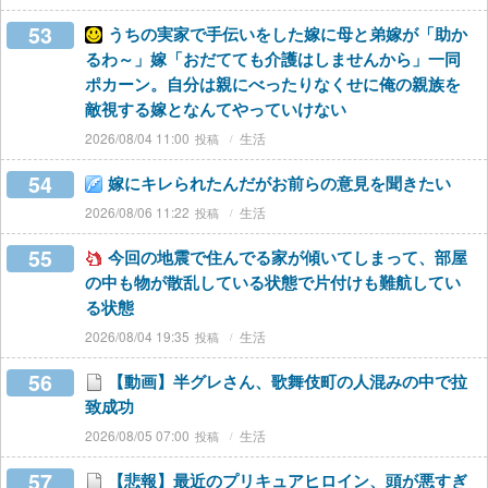
53
うちの実家で手伝いをした嫁に母と弟嫁が「助か
るわ～」嫁「おだてても介護はしませんから」一同
ポカーン。自分は親にべったりなくせに俺の親族を
敵視する嫁となんてやっていけない
2026/08/04 11:00
生活
54
嫁にキレられたんだがお前らの意見を聞きたい
2026/08/06 11:22
生活
55
今回の地震で住んでる家が傾いてしまって、部屋
の中も物が散乱している状態で片付けも難航してい
る状態
2026/08/04 19:35
生活
56
【動画】半グレさん、歌舞伎町の人混みの中で拉
致成功
2026/08/05 07:00
生活
57
【悲報】最近のプリキュアヒロイン、頭が悪すぎ