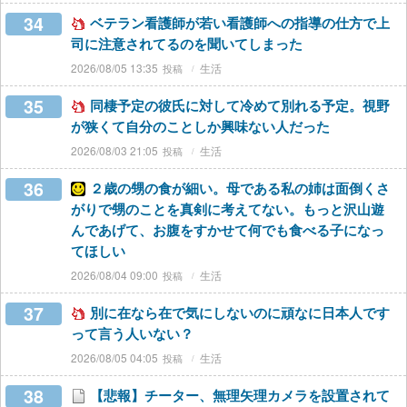
34
ベテラン看護師が若い看護師への指導の仕方で上
司に注意されてるのを聞いてしまった
2026/08/05 13:35
生活
35
同棲予定の彼氏に対して冷めて別れる予定。視野
が狭くて自分のことしか興味ない人だった
2026/08/03 21:05
生活
36
２歳の甥の食が細い。母である私の姉は面倒くさ
がりで甥のことを真剣に考えてない。もっと沢山遊
んであげて、お腹をすかせて何でも食べる子になっ
てほしい
2026/08/04 09:00
生活
37
別に在なら在で気にしないのに頑なに日本人です
って言う人いない？
2026/08/05 04:05
生活
38
【悲報】チーター、無理矢理カメラを設置されて