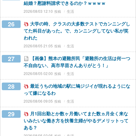
結婚？慰謝料請求できるのか？ｗｗｗｗ
2026/08/03 12:10
生活
26
大学の時、クラスの大多数テストでカンニングし
てた科目があった。で、カンニングしてない私が笑
われた
2026/08/05 21:05
生活
27
【画像】熊本の避難所民「避難所の生活は何一つ
不自由ない、高市早苗さんありがとう！」
2026/08/05 02:00
生活
28
最近うちの地域の駅に鳩ジジイが現れるようにな
って嫌になるわ
2026/08/06 09:05
生活
29
月1回出勤とか数ヶ月働いてまた数ヵ月全く来な
いみたいな働き方を扶養主婦がやるデメリットって
ある？
2026/08/05 02:05
生活