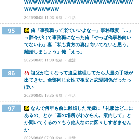
WWWWWWWWWWWWWWWWWWWWWWWWW
WWWWWWWW
2026/08/05 11:03
生活
95
俺「事務職って楽でいいよなー」事務職妻「…」
→辞令が出て事務職になった俺「やっぱ俺事務向い
てないわ」妻「私も貴方の妻は向いてないと思う。
離婚しましょう」俺「えっ」
2026/08/05 11:00
生活
96
祖父が亡くなって遺品整理してたら大量の手紙が
出てきた。全部同じ女性で祖父と恋愛関係だったっ
ぽい
2026/08/05 19:35
生活
97
なんで何年も前に離婚した元嫁に「礼服はどこに
あるの」とか「墓の場所がわからん。案内して」と
か聞いてくるの？もう他人なのに図々しすぎません
か
2026/08/06 07:00
生活