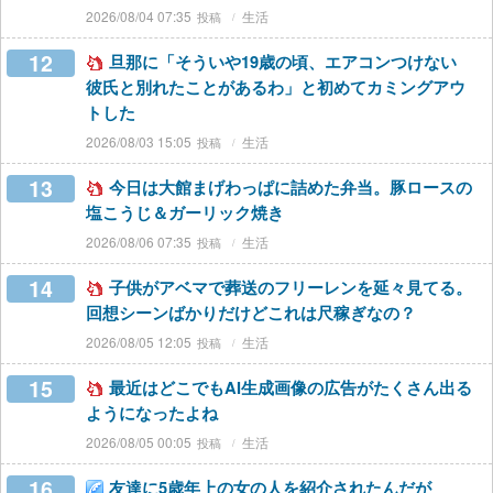
2026/08/04 07:35
生活
12
旦那に「そういや19歳の頃、エアコンつけない
彼氏と別れたことがあるわ」と初めてカミングアウ
トした
2026/08/03 15:05
生活
13
今日は大館まげわっぱに詰めた弁当。豚ロースの
塩こうじ＆ガーリック焼き
2026/08/06 07:35
生活
14
子供がアベマで葬送のフリーレンを延々見てる。
回想シーンばかりだけどこれは尺稼ぎなの？
2026/08/05 12:05
生活
15
最近はどこでもAI生成画像の広告がたくさん出る
ようになったよね
2026/08/05 00:05
生活
16
友達に5歳年上の女の人を紹介されたんだが