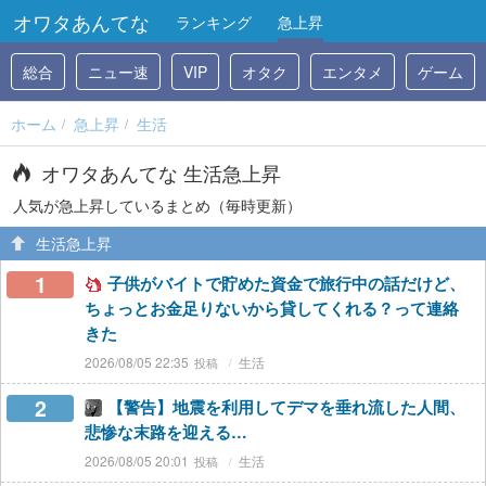
オワタあんてな
ランキング
急上昇
総合
ニュー速
VIP
オタク
エンタメ
ゲーム
ホーム
急上昇
生活
オワタあんてな 生活急上昇
人気が急上昇しているまとめ（毎時更新）
生活急上昇
1
子供がバイトで貯めた資金で旅行中の話だけど、
ちょっとお金足りないから貸してくれる？って連絡
きた
2026/08/05 22:35
生活
2
【警告】地震を利用してデマを垂れ流した人間、
悲惨な末路を迎える…
2026/08/05 20:01
生活