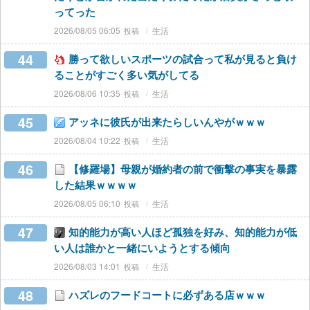
ってった
2026/08/05 06:05
生活
44
勝って欲しいスポーツの試合って私が見ると負け
ることがすごく多い気がしてる
2026/08/06 10:35
生活
45
アッネに彼氏が出来たらしいんやがｗｗｗ
2026/08/04 10:22
生活
46
【修羅場】母親が婚約者の前で衝撃の事実を暴露
した結果ｗｗｗｗ
2026/08/05 06:10
生活
47
知的能力が高い人ほど孤独を好み、知的能力が低
い人は誰かと一緒にいようとする傾向
2026/08/03 14:01
生活
48
ハズレのフードコートに必ずある店ｗｗｗ