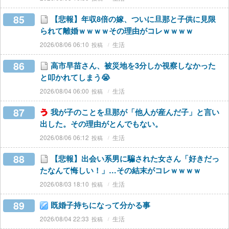
85
【悲報】年収8倍の嫁、ついに旦那と子供に見限
られて離婚ｗｗｗｗその理由がコレｗｗｗｗ
2026/08/06 06:10
生活
86
高市早苗さん、被災地を3分しか視察しなかった
と叩かれてしまう😭
2026/08/04 06:00
生活
87
我が子のことを旦那が「他人が産んだ子」と言い
出した。その理由がとんでもない。
2026/08/06 06:12
生活
88
【悲報】出会い系男に騙された女さん「好きだっ
たなんて悔しい！」…その結末がコレｗｗｗｗ
2026/08/03 18:10
生活
89
既婚子持ちになって分かる事
2026/08/04 22:33
生活