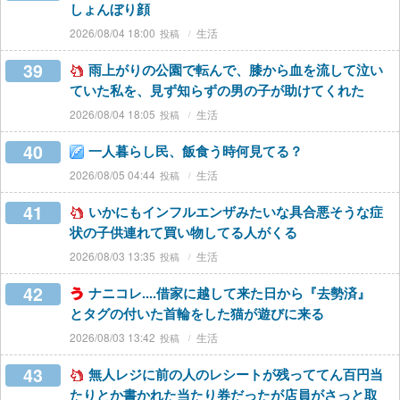
しょんぼり顔
2026/08/04 18:00
生活
39
雨上がりの公園で転んで、膝から血を流して泣い
ていた私を、見ず知らずの男の子が助けてくれた
2026/08/04 18:05
生活
40
一人暮らし民、飯食う時何見てる？
2026/08/05 04:44
生活
41
いかにもインフルエンザみたいな具合悪そうな症
状の子供連れて買い物してる人がくる
2026/08/03 13:35
生活
42
ナニコレ....借家に越して来た日から『去勢済』
とタグの付いた首輪をした猫が遊びに来る
2026/08/03 13:42
生活
43
無人レジに前の人のレシートが残っててん百円当
たりとか書かれた当たり券だったが店員がさっと取