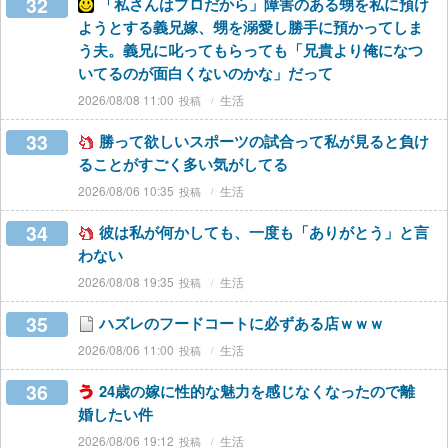
32
「私さんはプロだから」障害のある甥を私に預け
ようとする義兄嫁、甥を溺愛し勝手に預かってしま
う夫。義兄に叱ってもらっても「兄貴より俺になつ
いてるのが面白くないのかな」だって
2026/08/08 11:00
生活
33
勝って欲しいスポーツの試合って私が見ると負け
ることがすごく多い気がしてる
2026/08/06 10:35
生活
34
彼は私が何かしても、一度も「ありがとう」と言
わない
2026/08/08 19:35
生活
35
ハズレのフードコートに必ずある店ｗｗｗ
2026/08/06 11:00
生活
36
24歳の嫁に性的な魅力を感じなくなったので離
婚したい件
2026/08/06 19:12
生活