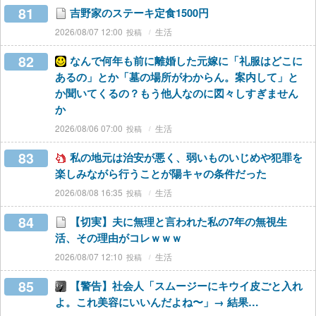
81
吉野家のステーキ定食1500円
2026/08/07 12:00
生活
82
なんで何年も前に離婚した元嫁に「礼服はどこに
あるの」とか「墓の場所がわからん。案内して」と
か聞いてくるの？もう他人なのに図々しすぎません
か
2026/08/06 07:00
生活
83
私の地元は治安が悪く、弱いものいじめや犯罪を
楽しみながら行うことが陽キャの条件だった
2026/08/08 16:35
生活
84
【切実】夫に無理と言われた私の7年の無視生
活、その理由がコレｗｗｗ
2026/08/07 12:10
生活
85
【警告】社会人「スムージーにキウイ皮ごと入れ
よ。これ美容にいいんだよね〜」→ 結果…