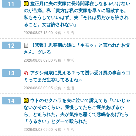
11
盆正月に夫の実家に長時間滞在しなきゃいけない
のが苦痛。私「貴方は私の実家を早々に退散する。
私もそうしていいはず」夫「それは男だから許され
ること。女は許されない」
2026/08/07 13:00
生活
12
【悲報】思春期の娘に「キモッ」と言われたお父
さん、グレる
2026/08/08 09:00
生活
13
アタシ何歳に見える？って誘い受け風の事言うゴ
ミってまだ生存してるよね～
2026/08/08 09:05
生活
14
ウトのセクハラを夫に泣いて訴えても「いいじゃ
ないかそのくらい。我慢してたらご褒美あげるか
ら」と迫られた。夫が気持ち悪くて悲鳴をあげたら
「うるさい」とグーで殴られた
2026/08/08 09:00
生活