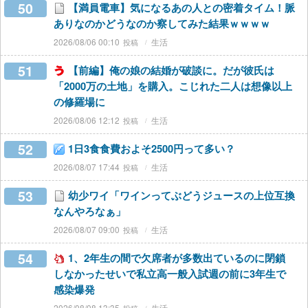
50
【満員電車】気になるあの人との密着タイム！脈
ありなのかどうなのか察してみた結果ｗｗｗｗ
2026/08/06 00:10
生活
51
【前編】俺の娘の結婚が破談に。だが彼氏は
「2000万の土地」を購入。こじれた二人は想像以上
の修羅場に
2026/08/06 12:12
生活
52
1日3食食費およそ2500円って多い？
2026/08/07 17:44
生活
53
幼少ワイ「ワインってぶどうジュースの上位互換
なんやろなぁ」
2026/08/07 09:00
生活
54
1、2年生の間で欠席者が多数出ているのに閉鎖
しなかったせいで私立高一般入試週の前に3年生で
感染爆発
2026/08/08 13:35
生活