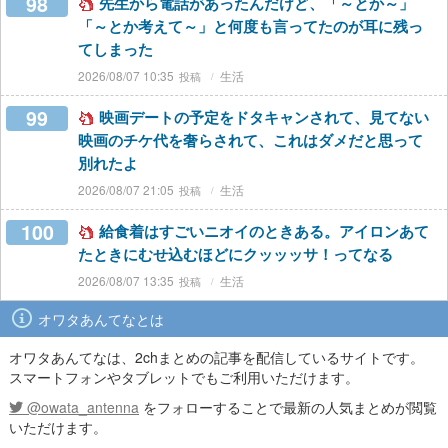
98
先生から電話があったんだけど、「～とか～」
「～とか考えて～」と何度も言ってたのが耳に残っ
てしまった
2026/08/07 10:35
生活
99
映画デートの予定をドタキャンされて、見てない
映画のチケ代を奢らされて、これはダメだと思って
別れたよ
2026/08/07 21:05
生活
100
給食着はすごいニオイのときある。アイロンあて
たときにむせ込むほどにクッッッサ！ってなる
2026/08/07 13:35
生活
オワタあんてなとは
オワタあんてなは、2chまとめの記事を配信しているサイトです。
スマートフォンやタブレットでもご利用いただけます。
@owata_antenna
をフォローすることで最新の人気まとめが閲覧
いただけます。