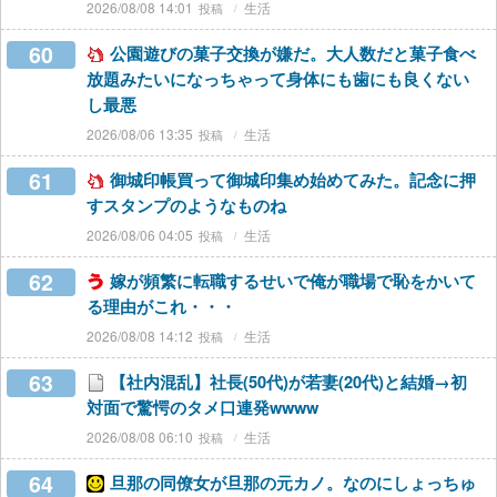
2026/08/08 14:01
生活
60
公園遊びの菓子交換が嫌だ。大人数だと菓子食べ
放題みたいになっちゃって身体にも歯にも良くない
し最悪
2026/08/06 13:35
生活
61
御城印帳買って御城印集め始めてみた。記念に押
すスタンプのようなものね
2026/08/06 04:05
生活
62
嫁が頻繁に転職するせいで俺が職場で恥をかいて
る理由がこれ・・・
2026/08/08 14:12
生活
63
【社内混乱】社長(50代)が若妻(20代)と結婚→初
対面で驚愕のタメ口連発wwww
2026/08/08 06:10
生活
64
旦那の同僚女が旦那の元カノ。なのにしょっちゅ