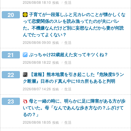
2026/08/08 18:10
生活
20
子育てが一段落しふと元カレのことが懐かしくな
って恋愛関係のスレを読み漁ってたのが夫にバレ
た。不機嫌なんだけど別に妄想なんだから妻が何読
んでたってよくない？
2026/08/06 09:00
生活
21
ぶっちゃけ22歳超えた女ってキツくね？
2026/08/08 18:22
生活
22
【速報】熊本地震を引き起こした『危険度Sラン
ク断層』日本のド真ん中に10カ所もあると判明
2026/08/07 14:26
生活
23
母と一緒の時に、明らかに足に障害がある方が歩
いていた。母「なんであんな歩き方なの？ふざけて
るの？」
2026/08/06 18:05
生活