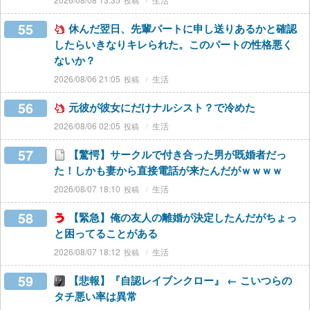
55
休んだ翌日、先輩パートに申し送りあるかと確認
したらいきなりキレられた。このパートの性格悪く
ないか？
2026/08/06 21:05
生活
56
元彼が彼女にだけナルシスト？で冷めた
2026/08/06 02:05
生活
57
【驚愕】サークルで付き合った男が既婚者だっ
た！しかも妻から直接電話が来たんだがｗｗｗｗ
2026/08/07 18:10
生活
58
【緊急】俺の友人の離婚が決定したんだがちょっ
と困ってることがある
2026/08/07 18:12
生活
59
【悲報】『自認レイブンクロー』 ← こいつらの
タチ悪い率は異常