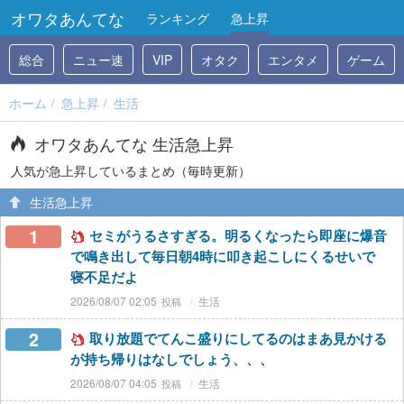
オワタあんてな
ランキング
急上昇
総合
ニュー速
VIP
オタク
エンタメ
ゲーム
ホーム
急上昇
生活
オワタあんてな 生活急上昇
人気が急上昇しているまとめ（毎時更新）
生活急上昇
1
セミがうるさすぎる。明るくなったら即座に爆音
で鳴き出して毎日朝4時に叩き起こしにくるせいで
寝不足だよ
2026/08/07 02:05
生活
2
取り放題でてんこ盛りにしてるのはまあ見かける
が持ち帰りはなしでしょう、、、
2026/08/07 04:05
生活