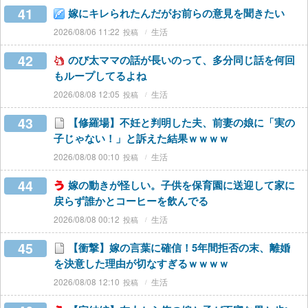
41
嫁にキレられたんだがお前らの意見を聞きたい
2026/08/06 11:22
生活
42
のび太ママの話が長いのって、多分同じ話を何回
もループしてるよね
2026/08/08 12:05
生活
43
【修羅場】不妊と判明した夫、前妻の娘に「実の
子じゃない！」と訴えた結果ｗｗｗｗ
2026/08/08 00:10
生活
44
嫁の動きが怪しい。子供を保育園に送迎して家に
戻らず誰かとコーヒーを飲んでる
2026/08/08 00:12
生活
45
【衝撃】嫁の言葉に確信！5年間拒否の末、離婚
を決意した理由が切なすぎるｗｗｗｗ
2026/08/08 12:10
生活