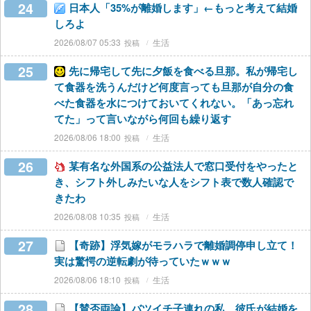
24
日本人「35%が離婚します」←もっと考えて結婚
しろよ
2026/08/07 05:33
生活
25
先に帰宅して先に夕飯を食べる旦那。私が帰宅し
て食器を洗うんだけど何度言っても旦那が自分の食
べた食器を水につけておいてくれない。「あっ忘れ
てた」って言いながら何回も繰り返す
2026/08/06 18:00
生活
26
某有名な外国系の公益法人で窓口受付をやったと
き、シフト外しみたいな人をシフト表で数人確認で
きたわ
2026/08/08 10:35
生活
27
【奇跡】浮気嫁がモラハラで離婚調停申し立て！
実は驚愕の逆転劇が待っていたｗｗｗ
2026/08/06 18:10
生活
28
【賛否両論】バツイチ子連れの私、彼氏が結婚を