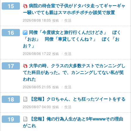
15
病院の待合室で子供がドタバタ走ってギャーギャ
ー騒いでても親はスマホポチポチか談笑で放置
2026/08/08 18:05
生活
16
同僚「今度彼女と旅行行くんだけどさ」 ぼく
「おお」 同僚「車貸してくんね？」 ぼく「お
お？」
2026/08/06 17:22
生活
17
大学の時、クラスの大多数テストでカンニングし
てた科目があった。で、カンニングしてない私が笑
われた
2026/08/05 21:05
生活
18
【悲報】クロちゃん、とち狂ったツイートをする
2026/08/07 04:00
生活
19
【悲報】俺の行為人生があと5年wwwwその理由
がこれ