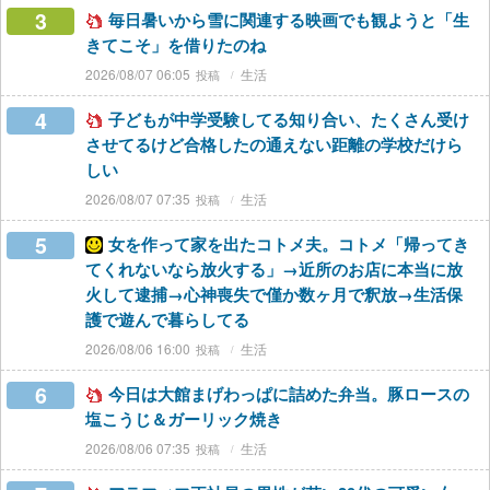
3
毎日暑いから雪に関連する映画でも観ようと「生
きてこそ」を借りたのね
2026/08/07 06:05
生活
4
子どもが中学受験してる知り合い、たくさん受け
させてるけど合格したの通えない距離の学校だけら
しい
2026/08/07 07:35
生活
5
女を作って家を出たコトメ夫。コトメ「帰ってき
てくれないなら放火する」→近所のお店に本当に放
火して逮捕→心神喪失で僅か数ヶ月で釈放→生活保
護で遊んで暮らしてる
2026/08/06 16:00
生活
6
今日は大館まげわっぱに詰めた弁当。豚ロースの
塩こうじ＆ガーリック焼き
2026/08/06 07:35
生活