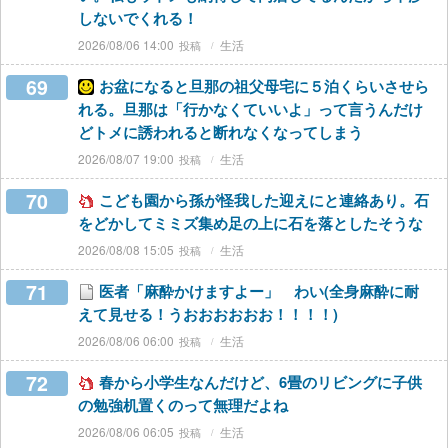
しないでくれる！
2026/08/06 14:00
生活
69
お盆になると旦那の祖父母宅に５泊くらいさせら
れる。旦那は「行かなくていいよ」って言うんだけ
どトメに誘われると断れなくなってしまう
2026/08/07 19:00
生活
70
こども園から孫が怪我した迎えにと連絡あり。石
をどかしてミミズ集め足の上に石を落としたそうな
2026/08/08 15:05
生活
71
医者「麻酔かけますよー」 わい(全身麻酔に耐
えて見せる！うおおおおおお！！！！)
2026/08/06 06:00
生活
72
春から小学生なんだけど、6畳のリビングに子供
の勉強机置くのって無理だよね
2026/08/06 06:05
生活