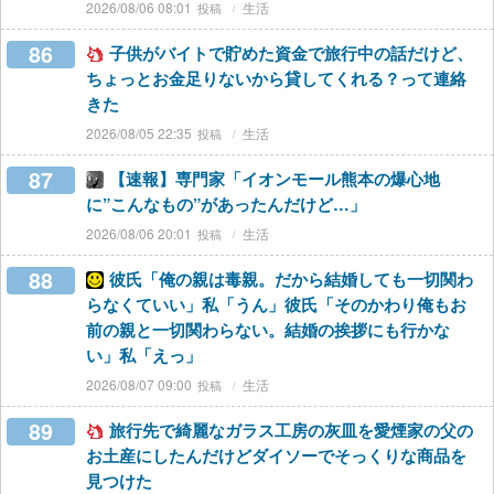
2026/08/06 08:01
生活
86
子供がバイトで貯めた資金で旅行中の話だけど、
ちょっとお金足りないから貸してくれる？って連絡
きた
2026/08/05 22:35
生活
87
【速報】専門家「イオンモール熊本の爆心地
に”こんなもの”があったんだけど…」
2026/08/06 20:01
生活
88
彼氏「俺の親は毒親。だから結婚しても一切関わ
らなくていい」私「うん」彼氏「そのかわり俺もお
前の親と一切関わらない。結婚の挨拶にも行かな
い」私「えっ」
2026/08/07 09:00
生活
89
旅行先で綺麗なガラス工房の灰皿を愛煙家の父の
お土産にしたんだけどダイソーでそっくりな商品を
見つけた