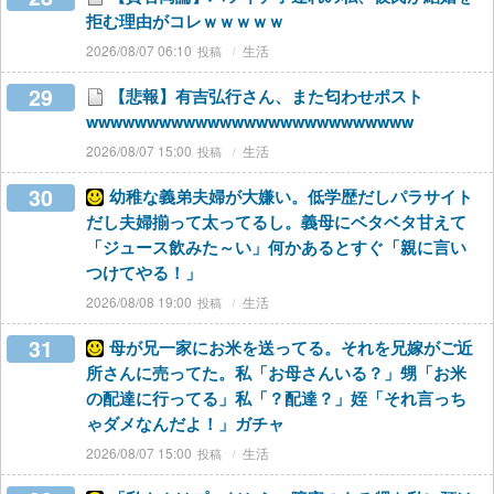
拒む理由がコレｗｗｗｗｗ
2026/08/07 06:10
生活
29
【悲報】有吉弘行さん、また匂わせポスト
wwwwwwwwwwwwwwwwwwwwwwwwwww
2026/08/07 15:00
生活
30
幼稚な義弟夫婦が大嫌い。低学歴だしパラサイト
だし夫婦揃って太ってるし。義母にベタベタ甘えて
「ジュース飲みた～い」何かあるとすぐ「親に言い
つけてやる！」
2026/08/08 19:00
生活
31
母が兄一家にお米を送ってる。それを兄嫁がご近
所さんに売ってた。私「お母さんいる？」甥「お米
の配達に行ってる」私「？配達？」姪「それ言っち
ゃダメなんだよ！」ガチャ
2026/08/07 15:00
生活