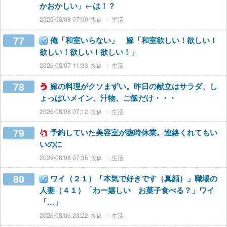
かおかしい」←は！？
2026/08/08 07:00
生活
77
俺「和室いらない」 嫁「和室欲しい！欲しい！
欲しい！欲しい！欲しい！」
2026/08/07 11:33
生活
78
嫁の料理がクソまずい。昨日の献立はサラダ、し
ょっぱいメイン、汁物、ご飯だけ・・・
2026/08/08 07:12
生活
79
予約していた美容室が臨時休業。連絡くれてもい
いのに
2026/08/08 07:35
生活
80
ワイ（２１）「本気で好きです（真顔）」職場の
人妻（４１）「わー嬉しい お菓子食べる？」ワイ
「…」
2026/08/06 23:22
生活