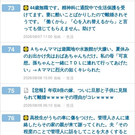
73
44歳無職です。精神科に通院中で生活保護を受
けてます。妻に酷いことばかりしたので離婚されそ
うです。「働くから」「心を入れ替えるから」と言
っても信じてもらえません。助けて
2026/08/07 11:00
生活
74
Ａちゃんママは遊園地や水族館が大嫌い。夏休み
のお出かけ先はおばあちゃんちだけ。私の母「可哀
想。孫ちゃんと一緒にＴＤＬに連れて行ってあげた
い」→Ａママに烈火の如くキレられた
2026/08/08 15:00
生活
75
【悲報】年収8倍の嫁、ついに旦那と子供に見限
られて離婚ｗｗｗｗその理由がコレｗｗｗｗ
2026/08/06 06:10
生活
76
高校生がうちの車に傷をつけた。管理人さんに連
絡したらその家の親が来て謝ってくれた。夫「その
程度のことで管理人に話をしてことを大きくすると