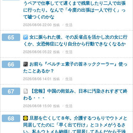
うペアで仕事してて遅くまで残業したり二人で出張
に行ったり。なんで「今度の出張は一人で行く」っ
て嘘つくのかな
2026/08/06 22:00
生活
65
女に振られた後、その反省点を活かし次の女に行
くか、女恐怖症になり自分から行動できなくなるか
2026/08/06 05:22
生活
66
お前ら『ペルチェ素子の首ネッククーラー』使っ
たことあるか？
2026/08/06 14:01
生活
67
【悲報】中国の街並み、日本に汚染されすぎて終
わる・・・
2026/08/08 15:00
生活
68
旦那を亡くして８年。介護するつもりでウトメと
同居してたのに「早く出て行け」とコトメがうるさ
い。私もウトメも納得して同居してるんだから干渉