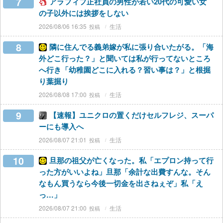
7
アラフィフ正社員の男性が若い20代の可愛い女
の子以外には挨拶をしない
2026/08/06 16:35
生活
8
隣に住んでる義弟嫁が私に張り合いたがる。「海
外どこ行った？」と聞いては私が行ってないところ
へ行き「幼稚園どこに入れる？習い事は？」と根掘
り葉掘り
2026/08/08 17:00
生活
9
【速報】ユニクロの置くだけセルフレジ、スーパ
ーにも導入へ
2026/08/07 21:01
生活
10
旦那の祖父が亡くなった。私「エプロン持って行
った方がいいよね」旦那「余計な出費すんな。そん
なもん買うなら今後一切金を出さねぇぞ」私「え
っ…」
2026/08/07 21:00
生活