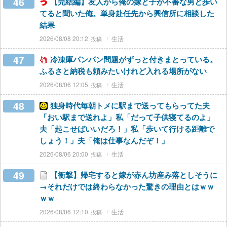
46
【完結編】友人から俺の嫁と子が不審な男と歩い
てると聞いた俺。単身赴任先から興信所に相談した
結果
2026/08/08 20:12
生活
47
冷凍庫パンパン問題がずっと付きまとっている。
ふるさと納税も頼みたいけれど入れる場所がない
2026/08/06 12:05
生活
48
独身時代毎朝トメに駅まで送ってもらってた夫
「おい駅まで送れよ」私「だって子供寝てるのよ」
夫「起こせばいいだろ！」私「歩いて行ける距離で
しょう！」夫「俺は仕事なんだぞ！」
2026/08/06 20:00
生活
49
【衝撃】帰宅すると嫁が赤ん坊産み落としそうに
→それだけでは終わらなかった驚きの理由とはｗｗ
ｗｗ
2026/08/06 12:10
生活