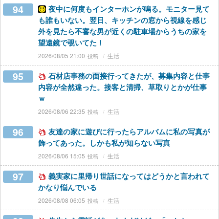
94
夜中に何度もインターホンが鳴る。モニター見て
も誰もいない。翌日、キッチンの窓から視線を感じ
外を見たら不審な男が近くの駐車場からうちの家を
望遠鏡で覗いてた！
2026/08/05 21:00
生活
95
石材店事務の面接行ってきたが、募集内容と仕事
内容が全然違った。接客と清掃、草取りとかが仕事
ｗ
2026/08/06 22:35
生活
96
友達の家に遊びに行ったらアルバムに私の写真が
飾ってあった。しかも私が知らない写真
2026/08/06 15:05
生活
97
義実家に里帰り世話になってはどうかと言われて
かなり悩んでいる
2026/08/08 06:05
生活