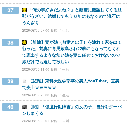
37
「俺の事好きだよね？」と頻繁に確認してくる旦
那がうざい。結婚してもう６年にもなるので流石に
うんざり
2026/08/07 07:00
生活
38
【前編】妻が娘（前妻との子）を連れて家を出て
行った。前妻に育児放棄され22歳にもなってむくれ
て家出するような幼い娘を妻に任せておけないので
娘だけでも返して欲しい
2026/08/06 11:00
生活
39
【悲報】東科大医学部卒の美人YouTuber、直美
で炎上ｗｗｗｗｗ
2026/08/08 20:00
生活
40
【闇】『強度行動障害』の女の子、自分をグーパ
ンしまくる
2026/08/08 20:01
生活