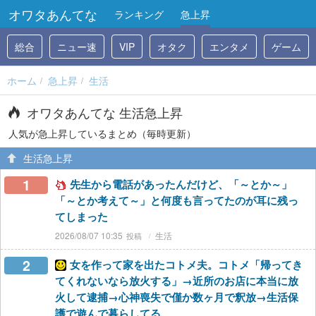
オワタあんてな
ランキング
急上昇
総合
ニュー速
VIP
オタク
エンタメ
ゲーム
ホーム
急上昇
生活
オワタあんてな 生活急上昇
人気が急上昇しているまとめ（毎時更新）
生活急上昇
1
先生から電話があったんだけど、「～とか～」
「～とか考えて～」と何度も言ってたのが耳に残っ
てしまった
2026/08/07 10:35
生活
2
女を作って家を出たコトメ夫。コトメ「帰ってき
てくれないなら放火する」→近所のお店に本当に放
火して逮捕→心神喪失で僅か数ヶ月で釈放→生活保
護で遊んで暮らしてる