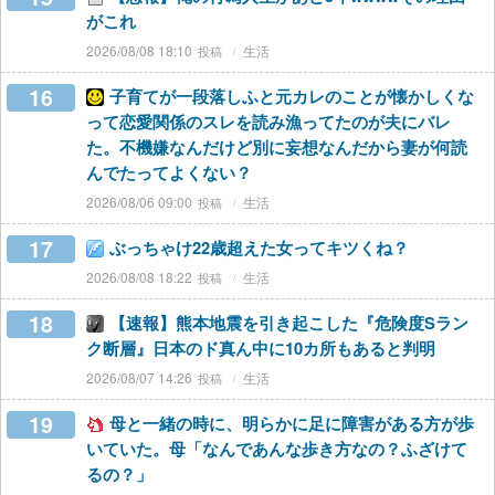
がこれ
2026/08/08 18:10
生活
16
子育てが一段落しふと元カレのことが懐かしくな
って恋愛関係のスレを読み漁ってたのが夫にバレ
た。不機嫌なんだけど別に妄想なんだから妻が何読
んでたってよくない？
2026/08/06 09:00
生活
17
ぶっちゃけ22歳超えた女ってキツくね？
2026/08/08 18:22
生活
18
【速報】熊本地震を引き起こした『危険度Sラン
ク断層』日本のド真ん中に10カ所もあると判明
2026/08/07 14:26
生活
19
母と一緒の時に、明らかに足に障害がある方が歩
いていた。母「なんであんな歩き方なの？ふざけて
るの？」