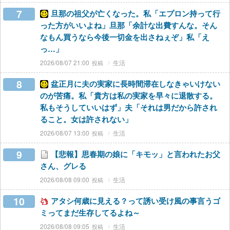
7
旦那の祖父が亡くなった。私「エプロン持って行
った方がいいよね」旦那「余計な出費すんな。そん
なもん買うなら今後一切金を出さねぇぞ」私「え
っ…」
2026/08/07 21:00
生活
8
盆正月に夫の実家に長時間滞在しなきゃいけない
のが苦痛。私「貴方は私の実家を早々に退散する。
私もそうしていいはず」夫「それは男だから許され
ること。女は許されない」
2026/08/07 13:00
生活
9
【悲報】思春期の娘に「キモッ」と言われたお父
さん、グレる
2026/08/08 09:00
生活
10
アタシ何歳に見える？って誘い受け風の事言うゴ
ミってまだ生存してるよね～
2026/08/08 09:05
生活