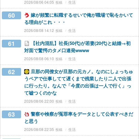
2026/08/06 04:05
生活
60
嫁が頻繁に転職するせいで俺が職場で恥をかいて
る理由がこれ・・・
2026/08/08 14:12
生活
61
【社内混乱】社長(50代)が若妻(20代)と結婚→初
対面で驚愕のタメ口連発wwww
2026/08/08 06:10
生活
62
旦那の同僚女が旦那の元カノ。なのにしょっちゅ
うペアで仕事してて遅くまで残業したり二人で出張
に行ったり。なんで「今度の出張は一人で行く」っ
て嘘つくのかな
2026/08/06 22:00
生活
63
警察や検察が冤罪率をデータとして公表すべきだ
と思う
2026/08/08 22:35
生活