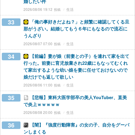
婚したい件
2026/08/06 19:12
生活
33
「俺の事好きだよね？」と頻繁に確認してくる旦
那がうざい。結婚してもう６年にもなるので流石に
うんざり
2026/08/07 07:00
生活
34
【前編】妻が娘（前妻との子）を連れて家を出て
行った。前妻に育児放棄され22歳にもなってむくれ
て家出するような幼い娘を妻に任せておけないので
娘だけでも返して欲しい
2026/08/06 11:00
生活
35
【悲報】東科大医学部卒の美人YouTuber、直美
で炎上ｗｗｗｗｗ
2026/08/08 20:00
生活
36
【闇】『強度行動障害』の女の子、自分をグーパ
ンしまくる