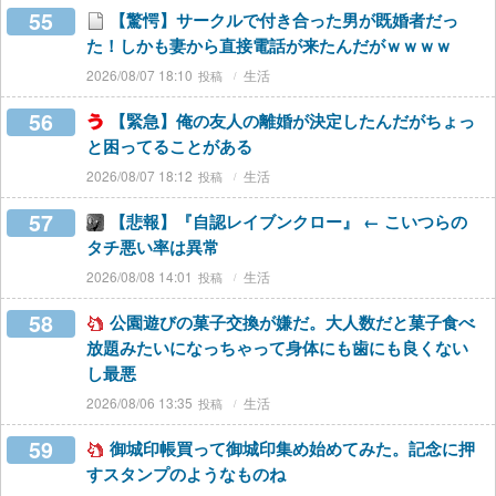
55
【驚愕】サークルで付き合った男が既婚者だっ
た！しかも妻から直接電話が来たんだがｗｗｗｗ
2026/08/07 18:10
生活
56
【緊急】俺の友人の離婚が決定したんだがちょっ
と困ってることがある
2026/08/07 18:12
生活
57
【悲報】『自認レイブンクロー』 ← こいつらの
タチ悪い率は異常
2026/08/08 14:01
生活
58
公園遊びの菓子交換が嫌だ。大人数だと菓子食べ
放題みたいになっちゃって身体にも歯にも良くない
し最悪
2026/08/06 13:35
生活
59
御城印帳買って御城印集め始めてみた。記念に押
すスタンプのようなものね