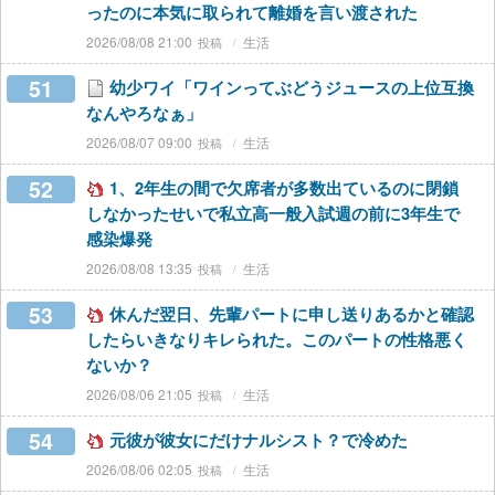
ったのに本気に取られて離婚を言い渡された
2026/08/08 21:00
生活
51
幼少ワイ「ワインってぶどうジュースの上位互換
なんやろなぁ」
2026/08/07 09:00
生活
52
1、2年生の間で欠席者が多数出ているのに閉鎖
しなかったせいで私立高一般入試週の前に3年生で
感染爆発
2026/08/08 13:35
生活
53
休んだ翌日、先輩パートに申し送りあるかと確認
したらいきなりキレられた。このパートの性格悪く
ないか？
2026/08/06 21:05
生活
54
元彼が彼女にだけナルシスト？で冷めた
2026/08/06 02:05
生活