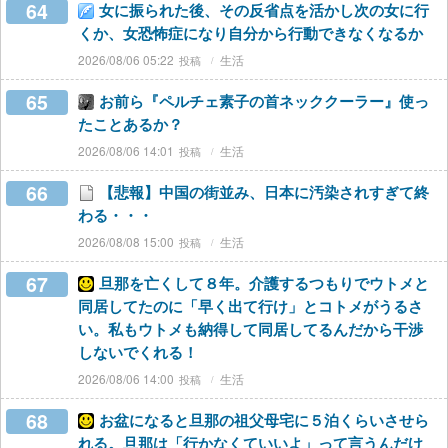
64
女に振られた後、その反省点を活かし次の女に行
くか、女恐怖症になり自分から行動できなくなるか
2026/08/06 05:22
生活
65
お前ら『ペルチェ素子の首ネッククーラー』使っ
たことあるか？
2026/08/06 14:01
生活
66
【悲報】中国の街並み、日本に汚染されすぎて終
わる・・・
2026/08/08 15:00
生活
67
旦那を亡くして８年。介護するつもりでウトメと
同居してたのに「早く出て行け」とコトメがうるさ
い。私もウトメも納得して同居してるんだから干渉
しないでくれる！
2026/08/06 14:00
生活
68
お盆になると旦那の祖父母宅に５泊くらいさせら
れる。旦那は「行かなくていいよ」って言うんだけ