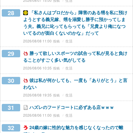
2026/08/07 15:00
生活
28
「私さんはプロだから」障害のある甥を私に預け
ようとする義兄嫁、甥を溺愛し勝手に預かってしま
う夫。義兄に叱ってもらっても「兄貴より俺になつ
いてるのが面白くないのかな」だって
2026/08/08 11:00
生活
29
勝って欲しいスポーツの試合って私が見ると負け
ることがすごく多い気がしてる
2026/08/06 10:35
生活
30
彼は私が何かしても、一度も「ありがとう」と言
わない
2026/08/08 19:35
生活
31
ハズレのフードコートに必ずある店ｗｗｗ
2026/08/06 11:00
生活
32
24歳の嫁に性的な魅力を感じなくなったので離