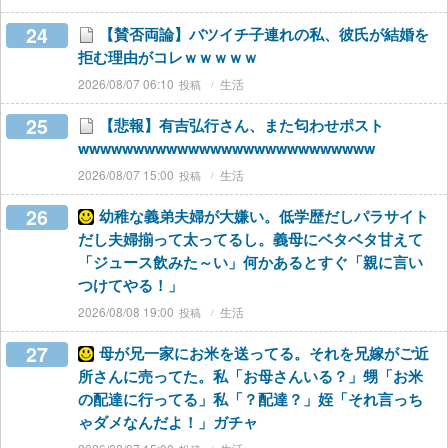
24
【賛否両論】バツイチ子連れの私、彼氏が結婚を
拒む理由がコレｗｗｗｗｗ
2026/08/07 06:10
生活
25
【悲報】有吉弘行さん、また匂わせポスト
wwwwwwwwwwwwwwwwwwwwwwwwwww
2026/08/07 15:00
生活
26
幼稚な義弟夫婦が大嫌い。低学歴だしパラサイト
だし夫婦揃って太ってるし。義母にベタベタ甘えて
「ジュース飲みた～い」何かあるとすぐ「親に言い
つけてやる！」
2026/08/08 19:00
生活
27
母が兄一家にお米を送ってる。それを兄嫁がご近
所さんに売ってた。私「お母さんいる？」甥「お米
の配達に行ってる」私「？配達？」姪「それ言っち
ゃダメなんだよ！」ガチャ