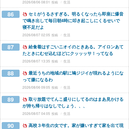
2026/08/06 08:01
生活
86
セミがうるさすぎる。明るくなったら即座に爆音
で鳴き出して毎日朝4時に叩き起こしにくるせいで
寝不足だよ
2026/08/07 02:05
生活
87
給食着はすごいニオイのときある。アイロンあて
たときにむせ込むほどにクッッッサ！ってなる
2026/08/07 13:35
生活
88
最近うちの地域の駅に鳩ジジイが現れるようにな
って嫌になるわ
2026/08/06 09:05
生活
89
取り放題でてんこ盛りにしてるのはまあ見かける
が持ち帰りはなしでしょう、、、
2026/08/07 04:05
生活
90
高校３年生の女です。家が嫌いすぎて家を出て現