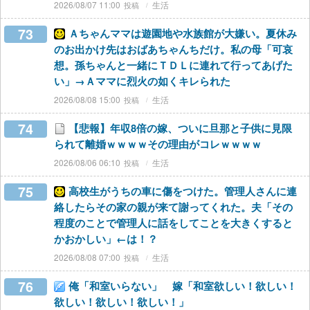
2026/08/07 11:00
生活
73
Ａちゃんママは遊園地や水族館が大嫌い。夏休み
のお出かけ先はおばあちゃんちだけ。私の母「可哀
想。孫ちゃんと一緒にＴＤＬに連れて行ってあげた
い」→Ａママに烈火の如くキレられた
2026/08/08 15:00
生活
74
【悲報】年収8倍の嫁、ついに旦那と子供に見限
られて離婚ｗｗｗｗその理由がコレｗｗｗｗ
2026/08/06 06:10
生活
75
高校生がうちの車に傷をつけた。管理人さんに連
絡したらその家の親が来て謝ってくれた。夫「その
程度のことで管理人に話をしてことを大きくすると
かおかしい」←は！？
2026/08/08 07:00
生活
76
俺「和室いらない」 嫁「和室欲しい！欲しい！
欲しい！欲しい！欲しい！」