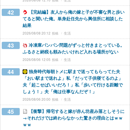
42
【完結編】友人から俺の嫁と子が不審な男と歩い
てると聞いた俺。単身赴任先から興信所に相談した
結果
2026/08/08 20:12
生活
43
冷凍庫パンパン問題がずっと付きまとっている。
ふるさと納税も頼みたいけれど入れる場所がない
2026/08/06 12:05
生活
44
独身時代毎朝トメに駅まで送ってもらってた夫
「おい駅まで送れよ」私「だって子供寝てるのよ」
夫「起こせばいいだろ！」私「歩いて行ける距離で
しょう！」夫「俺は仕事なんだぞ！」
2026/08/06 20:00
生活
45
【衝撃】帰宅すると嫁が赤ん坊産み落としそうに
→それだけでは終わらなかった驚きの理由とはｗｗ
ｗｗ