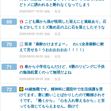
どトメに誘われると断れなくなってしまう
2026/08/07 19:00
生活
69
こども園から孫が怪我した迎えにと連絡あり。石
をどかしてミミズ集め足の上に石を落としたそうな
2026/08/08 15:05
生活
70
医者「麻酔かけますよー」 わい(全身麻酔に耐
えて見せる！うおおおおおお！！！！)
2026/08/06 06:00
生活
71
春から小学生なんだけど、6畳のリビングに子供
の勉強机置くのって無理だよね
2026/08/06 06:05
生活
72
44歳無職です。精神科に通院中で生活保護を受
けてます。妻に酷いことばかりしたので離婚されそ
うです。「働くから」「心を入れ替えるから」と言
っても信じてもらえません。助けて