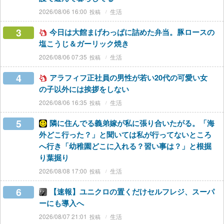
2026/08/06 16:00
生活
3
今日は大館まげわっぱに詰めた弁当。豚ロースの
塩こうじ＆ガーリック焼き
2026/08/06 07:35
生活
4
アラフィフ正社員の男性が若い20代の可愛い女
の子以外には挨拶をしない
2026/08/06 16:35
生活
5
隣に住んでる義弟嫁が私に張り合いたがる。「海
外どこ行った？」と聞いては私が行ってないところ
へ行き「幼稚園どこに入れる？習い事は？」と根掘
り葉掘り
2026/08/08 17:00
生活
6
【速報】ユニクロの置くだけセルフレジ、スーパ
ーにも導入へ
2026/08/07 21:01
生活