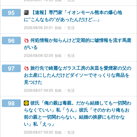
95
【速報】専門家「イオンモール熊本の爆心地
に”こんなもの”があったんだけど…」
2026/08/06 20:01
生活
96
何処情報か知らんけど定期的に嘘情報を流す馬鹿
がいる
2026/08/08 02:05
生活
97
旅行先で綺麗なガラス工房の灰皿を愛煙家の父の
お土産にしたんだけどダイソーでそっくりな商品を
見つけた
2026/08/07 09:05
生活
98
彼氏「俺の親は毒親。だから結婚しても一切関わ
らなくていい」私「うん」彼氏「そのかわり俺もお
前の親と一切関わらない。結婚の挨拶にも行かな
い」私「えっ」
2026/08/07 09:00
生活