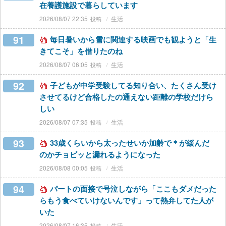
在養護施設で暮らしています
2026/08/07 22:35
生活
91
毎日暑いから雪に関連する映画でも観ようと「生
きてこそ」を借りたのね
2026/08/07 06:05
生活
92
子どもが中学受験してる知り合い、たくさん受け
させてるけど合格したの通えない距離の学校だけら
しい
2026/08/07 07:35
生活
93
33歳くらいから太ったせいか加齢で＊が緩んだ
のかチョビッと漏れるようになった
2026/08/08 00:05
生活
94
パートの面接で号泣しながら「ここもダメだった
らもう食べていけないんです」って熱弁してた人が
いた
2026/08/07 16:35
生活