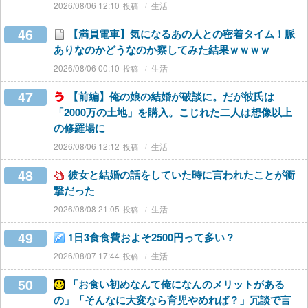
2026/08/06 12:10
生活
46
【満員電車】気になるあの人との密着タイム！脈
ありなのかどうなのか察してみた結果ｗｗｗｗ
2026/08/06 00:10
生活
47
【前編】俺の娘の結婚が破談に。だが彼氏は
「2000万の土地」を購入。こじれた二人は想像以上
の修羅場に
2026/08/06 12:12
生活
48
彼女と結婚の話をしていた時に言われたことが衝
撃だった
2026/08/08 21:05
生活
49
1日3食食費およそ2500円って多い？
2026/08/07 17:44
生活
50
「お食い初めなんて俺になんのメリットがある
の」「そんなに大変なら育児やめれば？」冗談で言