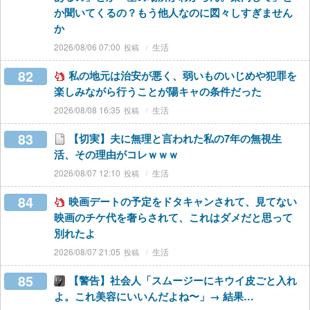
か聞いてくるの？もう他人なのに図々しすぎません
か
2026/08/06 07:00
生活
82
私の地元は治安が悪く、弱いものいじめや犯罪を
楽しみながら行うことが陽キャの条件だった
2026/08/08 16:35
生活
83
【切実】夫に無理と言われた私の7年の無視生
活、その理由がコレｗｗｗ
2026/08/07 12:10
生活
84
映画デートの予定をドタキャンされて、見てない
映画のチケ代を奢らされて、これはダメだと思って
別れたよ
2026/08/07 21:05
生活
85
【警告】社会人「スムージーにキウイ皮ごと入れ
よ。これ美容にいいんだよね〜」→ 結果…