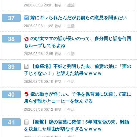
2026/08/08 20:01
生活
37
嫁にキレられたんだがお前らの意見を聞きたい
2026/08/06 11:22
生活
38
のび太ママの話が長いのって、多分同じ話を何回
もループしてるよね
2026/08/08 12:05
生活
39
【修羅場】不妊と判明した夫、前妻の娘に「実の
子じゃない！」と訴えた結果ｗｗｗｗ
2026/08/08 00:10
生活
40
嫁の動きが怪しい。子供を保育園に送迎して家に
戻らず誰かとコーヒーを飲んでる
2026/08/08 00:12
生活
41
【衝撃】嫁の言葉に確信！5年間拒否の末、離婚
を決意した理由が切なすぎるｗｗｗｗ
2026/08/08 12:10
生活