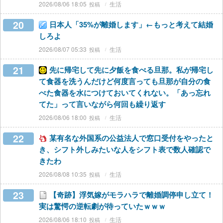
2026/08/06 18:05
生活
20
日本人「35%が離婚します」←もっと考えて結婚
しろよ
2026/08/07 05:33
生活
21
先に帰宅して先に夕飯を食べる旦那。私が帰宅し
て食器を洗うんだけど何度言っても旦那が自分の食
べた食器を水につけておいてくれない。「あっ忘れ
てた」って言いながら何回も繰り返す
2026/08/06 18:00
生活
22
某有名な外国系の公益法人で窓口受付をやったと
き、シフト外しみたいな人をシフト表で数人確認で
きたわ
2026/08/08 10:35
生活
23
【奇跡】浮気嫁がモラハラで離婚調停申し立て！
実は驚愕の逆転劇が待っていたｗｗｗ
2026/08/06 18:10
生活