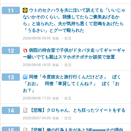
11
ウトのセクハラを夫に泣いて訴えても「いいじゃ
ないかそのくらい。我慢してたらご褒美あげるか
ら」と迫られた。夫が気持ち悪くて悲鳴をあげたら
「うるさい」とグーで殴られた
2026/08/08 09:00
生活
12
病院の待合室で子供がドタバタ走ってギャーギャ
ー騒いでても親はスマホポチポチか談笑で放置
2026/08/08 18:05
生活
13
同僚「今度彼女と旅行行くんだけどさ」 ぼく
「おお」 同僚「車貸してくんね？」 ぼく「お
お？」
2026/08/06 17:22
生活
14
【悲報】クロちゃん、とち狂ったツイートをする
2026/08/07 04:00
生活
15
【悲報】俺の行為人生があと5年wwwwその理由