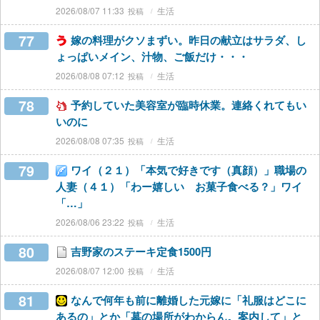
2026/08/07 11:33
生活
77
嫁の料理がクソまずい。昨日の献立はサラダ、し
ょっぱいメイン、汁物、ご飯だけ・・・
2026/08/08 07:12
生活
78
予約していた美容室が臨時休業。連絡くれてもい
いのに
2026/08/08 07:35
生活
79
ワイ（２１）「本気で好きです（真顔）」職場の
人妻（４１）「わー嬉しい お菓子食べる？」ワイ
「…」
2026/08/06 23:22
生活
80
吉野家のステーキ定食1500円
2026/08/07 12:00
生活
81
なんで何年も前に離婚した元嫁に「礼服はどこに
あるの」とか「墓の場所がわからん。案内して」と