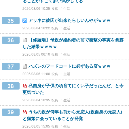
ることがすごく多い気がしてる
2026/08/06 10:35
生活
35
アッネに彼氏が出来たらしいんやがｗｗｗ
2026/08/04 10:22
生活
36
【修羅場】母親が婚約者の前で衝撃の事実を暴露
した結果ｗｗｗｗ
2026/08/05 06:10
生活
37
ハズレのフードコートに必ずある店ｗｗｗ
2026/08/06 11:00
生活
38
私自身が子供の頃育てにくい子だったんだ、と今
更気づいた
2026/08/04 10:35
生活
39
うちの親が何年も前から元恋人(親自身の元恋人)
と頻繁に会っていることが発覚
2026/08/05 15:05
生活