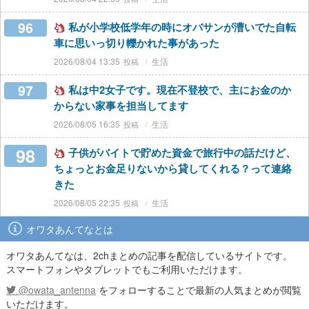
96
私が小学校低学年の時にオバサンが漕いでた自転
車に思いっ切り轢かれた事があった
2026/08/04 13:35
生活
97
私は中2女子です。現在不登校で、主にお金のか
からない家事を担当してます
2026/08/05 16:35
生活
98
子供がバイトで貯めた資金で旅行中の話だけど、
ちょっとお金足りないから貸してくれる？って連絡
きた
2026/08/05 22:35
生活
オワタあんてなとは
オワタあんてなは、2chまとめの記事を配信しているサイトです。
スマートフォンやタブレットでもご利用いただけます。
@owata_antenna
をフォローすることで最新の人気まとめが閲覧
いただけます。