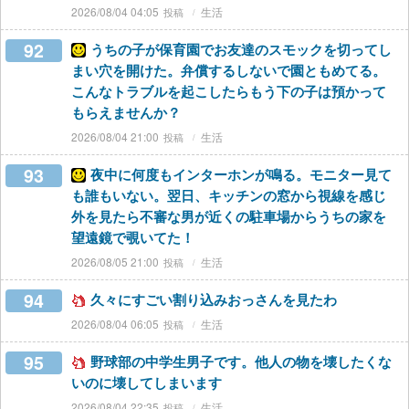
2026/08/04 04:05
生活
92
うちの子が保育園でお友達のスモックを切ってし
まい穴を開けた。弁償するしないで園ともめてる。
こんなトラブルを起こしたらもう下の子は預かって
もらえませんか？
2026/08/04 21:00
生活
93
夜中に何度もインターホンが鳴る。モニター見て
も誰もいない。翌日、キッチンの窓から視線を感じ
外を見たら不審な男が近くの駐車場からうちの家を
望遠鏡で覗いてた！
2026/08/05 21:00
生活
94
久々にすごい割り込みおっさんを見たわ
2026/08/04 06:05
生活
95
野球部の中学生男子です。他人の物を壊したくな
いのに壊してしまいます
2026/08/04 22:35
生活