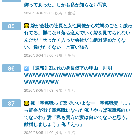
飾ってあった。しかも私が知らない写真
2026/08/06 15:05
生活
85
嫁が会社の社長と女性同僚から蛇蝎のごとく嫌わ
れてる。鬱になり落ち込んでいく嫁を見てられない
んだが「せっかく入った会社だし絶対辞めたくな
い。負けたくない」と言い張る
2026/08/04 15:00
生活
86
【速報】Z世代の身長低下の理由、判明
WWWWWWWWWWWWWWWWWWWWWWWWW
WWWWWWWW
2026/08/05 11:03
生活
87
俺「事務職って楽でいいよなー」事務職妻「…」
→辞令が出て事務職になった俺「やっぱ俺事務向い
てないわ」妻「私も貴方の妻は向いてないと思う。
離婚しましょう」俺「えっ」
2026/08/05 11:00
生活