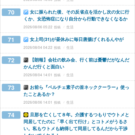
70
女に振られた後、その反省点を活かし次の女に行
くか、女恐怖症になり自分から行動できなくなるか
2026/08/06 05:22
生活
71
女上司(31)が昼休みに毎日唐揚げくれるんやが
2026/08/04 04:22
生活
72
【朗報】会社の飲み会、行く前は憂鬱だがなんだ
かんだ行くと面白い
2026/08/04 14:01
生活
73
お前ら『ペルチェ素子の首ネッククーラー』使っ
たことあるか？
2026/08/06 14:01
生活
74
旦那を亡くして８年。介護するつもりでウトメと
同居してたのに「早く出て行け」とコトメがうるさ
い。私もウトメも納得して同居してるんだから干渉