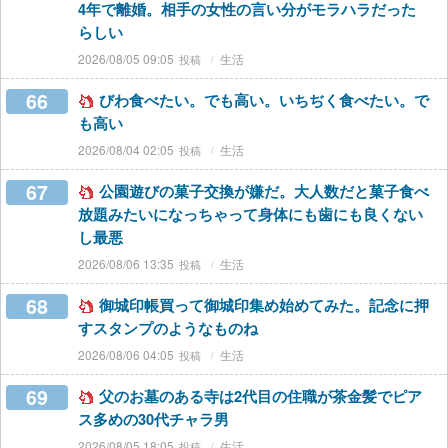
4年で離婚。相手の女性の言い分がモラハラだった
らしい
2026/08/05 09:05
生活
66
びわ食べたい。でも高い。いちぢく食べたい。で
も高い
2026/08/04 02:05
生活
67
公園遊びの菓子交換が嫌だ。大人数だと菓子食べ
放題みたいになっちゃって身体にも歯にも良くない
し最悪
2026/08/06 13:35
生活
68
御城印帳買って御城印集め始めてみた。記念に押
すスタンプのようなものね
2026/08/06 04:05
生活
69
父のお墓のある寺は2代目の住職が茶金髪でピア
ス多めの30代チャラ男
2026/08/05 18:05
生活