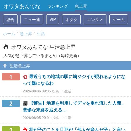
オワタあんてな
ランキング
急上昇
総合
ニュー速
VIP
オタク
エンタメ
ゲーム
ホーム
急上昇
生活
オワタあんてな 生活急上昇
人気が急上昇しているまとめ（毎時更新）
生活急上昇
1
最近うちの地域の駅に鳩ジジイが現れるようにな
って嫌になるわ
2026/08/06 09:05
生活
2
【警告】地震を利用してデマを垂れ流した人間、
悲惨な末路を迎える…
2026/08/05 20:01
生活
3
我が子のことを旦那が「他人が産んだ子」と言い