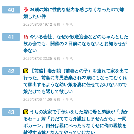
40
24歳の嫁に性的な魅力を感じなくなったので離
婚したい件
2026/08/06 19:12
生活
41
今いる会社、なぜか歓送迎会などのちゃんとした
飲み会でも、開催の２日前にならないとお知らせが
来ない
2026/08/03 22:35
生活
42
【前編】妻が娘（前妻との子）を連れて家を出て
行った。前妻に育児放棄され22歳にもなってむくれ
て家出するような幼い娘を妻に任せておけないので
娘だけでも返して欲しい
2026/08/06 11:00
生活
43
うちの実家で手伝いをした嫁に母と弟嫁が「助か
るわ～」嫁「おだてても介護はしませんから」一同
ポカーン。自分は親にべったりなくせに俺の親族を
敵視する嫁となんてやっていけない