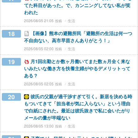
てた科目があった。で、カンニングしてない私が笑
われた
2026/08/05 21:05
生活
18
【画像】熊本の避難所民「避難所の生活は何一つ
不自由ない、高市早苗さんありがとう！」
2026/08/05 02:00
生活
19
月1回出勤とか数ヶ月働いてまた数ヵ月全く来な
いみたいな働き方を扶養主婦がやるデメリットって
ある？
2026/08/05 02:05
生活
20
彼氏の父親が過干渉すぎて引く。新居を決める時
もついてきて「担当者が気に入らない」という理由
で白紙にされた。最近は彼氏抜きで私に会いたがり
メールの量が半端ない
2026/08/05 13:00
生活