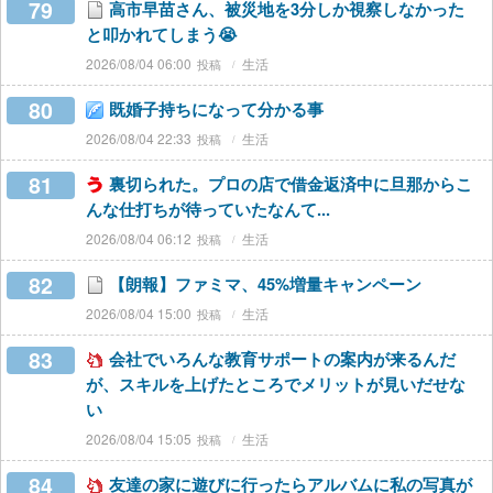
79
高市早苗さん、被災地を3分しか視察しなかった
と叩かれてしまう😭
2026/08/04 06:00
生活
80
既婚子持ちになって分かる事
2026/08/04 22:33
生活
81
裏切られた。プロの店で借金返済中に旦那からこ
んな仕打ちが待っていたなんて...
2026/08/04 06:12
生活
82
【朗報】ファミマ、45%増量キャンペーン
2026/08/04 15:00
生活
83
会社でいろんな教育サポートの案内が来るんだ
が、スキルを上げたところでメリットが見いだせな
い
2026/08/04 15:05
生活
84
友達の家に遊びに行ったらアルバムに私の写真が