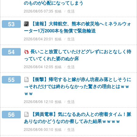
のものが心配になってしまう
2026/08/05 07:35
生活
53
【速報】大韓航空、熊本の被災地へミネラルウォ
ーター1万2000本を無償で緊急輸送
2026/08/04 20:01
生活
54
長いこと放置していたけどグレずにおとなしく待
っていてくれた婆のぬか床
2026/08/04 12:05
生活
55
【衝撃】帰宅すると嫁が赤ん坊産み落としそうに
→それだけでは終わらなかった驚きの理由とはｗｗ
ｗｗ
2026/08/06 12:10
生活
56
【満員電車】気になるあの人との密着タイム！脈
ありなのかどうなのか察してみた結果ｗｗｗｗ
2026/08/06 00:10
生活