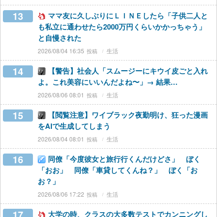
13
ママ友に久しぶりにＬＩＮＥしたら「子供二人と
も私立に通わせたら2000万円くらいかかっちゃう」
と自慢された
2026/08/04 16:35
生活
14
【警告】社会人「スムージーにキウイ皮ごと入れ
よ。これ美容にいいんだよね〜」→ 結果…
2026/08/06 08:01
生活
15
【閲覧注意】ワイブラック夜勤明け、狂った漫画
をAIで生成してしまう
2026/08/04 08:01
生活
16
同僚「今度彼女と旅行行くんだけどさ」 ぼく
「おお」 同僚「車貸してくんね？」 ぼく「お
お？」
2026/08/06 17:22
生活
17
大学の時、クラスの大多数テストでカンニングし