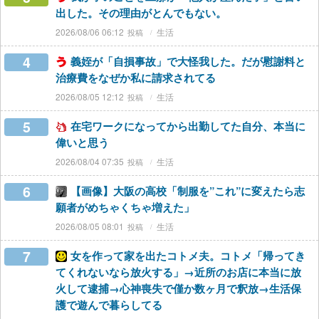
出した。その理由がとんでもない。
2026/08/06 06:12
生活
4
義姪が「自損事故」で大怪我した。だが慰謝料と
治療費をなぜか私に請求されてる
2026/08/05 12:12
生活
5
在宅ワークになってから出勤してた自分、本当に
偉いと思う
2026/08/04 07:35
生活
6
【画像】大阪の高校「制服を”これ”に変えたら志
願者がめちゃくちゃ増えた」
2026/08/05 08:01
生活
7
女を作って家を出たコトメ夫。コトメ「帰ってき
てくれないなら放火する」→近所のお店に本当に放
火して逮捕→心神喪失で僅か数ヶ月で釈放→生活保
護で遊んで暮らしてる