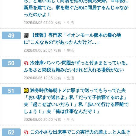
ら」と追い出して同居を始めた義兄夫婦。４年後に
新居を建てた。家を継ぐために同居するんじゃなか
ったのかよ！
2026/08/05 07:00
生活
49
【速報】専門家「イオンモール熊本の爆心地
に”こんなもの”があったんだけど…」
2026/08/06 20:01
生活
50
冷凍庫パンパン問題がずっと付きまとっている。
ふるさと納税も頼みたいけれど入れる場所がない
2026/08/06 12:05
生活
51
独身時代毎朝トメに駅まで送ってもらってた夫
「おい駅まで送れよ」私「だって子供寝てるのよ」
夫「起こせばいいだろ！」私「歩いて行ける距離で
しょう！」夫「俺は仕事なんだぞ！」
2026/08/06 20:00
生活
52
この小さな出来事でこの実行力の差よ…と人生そ