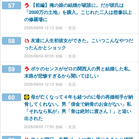
57
【前編】俺の娘の結婚が破談に。だが彼氏は
「2000万の土地」を購入。こじれた二人は想像以上
の修羅場に
2026/08/06 12:12
生活
58
友達に人生初彼女ができた。こいつこんなやつだ
ったんかとショック
2026/08/04 00:05
生活
59
ボケのセンスがゼロの関西人の男と結婚した私。
末路が悲惨すぎるから聞いてほしい
2026/08/04 12:12
生活
60
母が亡くなって４年も経つのに母の再婚相手が納
骨してくれない。男「借金で納骨のお金がない」私
「それなら私が」男「骨は絶対に渡さん！」と追い
出された
2026/08/05 17:00
生活