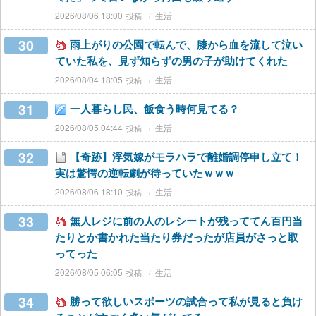
2026/08/06 18:00
生活
30
雨上がりの公園で転んで、膝から血を流して泣い
ていた私を、見ず知らずの男の子が助けてくれた
2026/08/04 18:05
生活
31
一人暮らし民、飯食う時何見てる？
2026/08/05 04:44
生活
32
【奇跡】浮気嫁がモラハラで離婚調停申し立て！
実は驚愕の逆転劇が待っていたｗｗｗ
2026/08/06 18:10
生活
33
無人レジに前の人のレシートが残っててん百円当
たりとか書かれた当たり券だったが店員がさっと取
ってった
2026/08/05 06:05
生活
34
勝って欲しいスポーツの試合って私が見ると負け