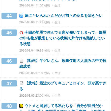
2026/08/04 11:00
生活
44
嫁にキレられたんだがお前らの意見を聞きたい
2026/08/06 11:22
生活
45
今回の地震で住んでる家が傾いてしまって、部屋
の中も物が散乱している状態で片付けも難航してい
る状態
2026/08/04 19:35
生活
46
【動画】半グレさん、歌舞伎町の人混みの中で拉
致成功
2026/08/05 07:00
生活
47
【悲報】最近のプリキュアヒロイン、頭が悪すぎ
る
2026/08/03 23:00
生活
48
ウトメと同居してる私たちを「自分が長男だか