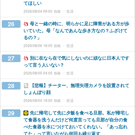
てほしい
2026/08/04 09:00
生活
26
母と一緒の時に、明らかに足に障害がある方が歩
いていた。母「なんであんな歩き方なの？ふざけて
るの？」
2026/08/06 18:05
生活
27
別に在なら在で気にしないのに頑なに日本人です
って言う人いない？
2026/08/05 04:05
生活
28
【悲報】チーター、無理矢理カメラを設置されて
しょんぼり顔
2026/08/04 18:00
生活
29
先に帰宅して先に夕飯を食べる旦那。私が帰宅し
て食器を洗うんだけど何度言っても旦那が自分の食
べた食器を水につけておいてくれない。「あっ忘れ
てた」って言いながら何回も繰り返す