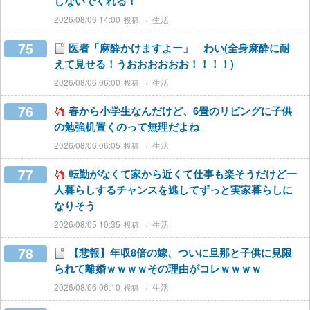
しないでくれる！
2026/08/06 14:00
生活
75
医者「麻酔かけますよー」 わい(全身麻酔に耐
えて見せる！うおおおおおお！！！！)
2026/08/06 06:00
生活
76
春から小学生なんだけど、6畳のリビングに子供
の勉強机置くのって無理だよね
2026/08/06 06:05
生活
77
転勤がなくて家から近くて仕事も楽そうだけど一
人暮らしするチャンスを逃してずっと実家暮らしに
なりそう
2026/08/05 10:35
生活
78
【悲報】年収8倍の嫁、ついに旦那と子供に見限
られて離婚ｗｗｗｗその理由がコレｗｗｗｗ
2026/08/06 06:10
生活