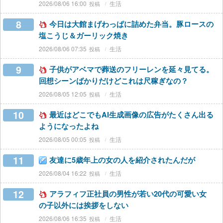
2026/08/06 16:00
生活
8
今日は大館まげわっぱに詰めた弁当。豚ロースの
塩こうじ＆ガーリック焼き
2026/08/06 07:35
生活
9
子供がアベマで葬送のフリーレンを延々見てる。
回想シーンばかりだけどこれは尺稼ぎなの？
2026/08/05 12:05
生活
10
最近はどこでもAI生成画像の広告がたくさん出る
ようになったよね
2026/08/05 00:05
生活
11
友達に5歳年上の女の人を紹介されたんだが
2026/08/04 16:22
生活
12
アラフィフ正社員の男性が若い20代の可愛い女
の子以外には挨拶をしない
2026/08/06 16:35
生活