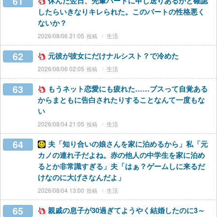
61
休んだ翌日、先輩パートに申し送りあるかと確認
したらいきなりキレられた。このパートの性格悪く
ないか？
2026/08/06 21:05
生活
62
元彼が彼女にだけナルシスト？で冷めた
2026/08/06 02:05
生活
63
もうネット恋愛にも疲れた……ブスって自覚ある
からまともに告白されたりすることなんて一度もな
い
2026/08/04 21:05
生活
64
夫「知り合いの娘さんを家に泊めるから」私「元
カノの連れ子だよね。赤の他人の中学生を家に泊め
るとか非常識すぎる」夫「はぁ？ゲームしに来るだ
けなのに大げさなんだよ」
2026/08/04 13:00
生活
65
親戚の息子が30過ぎてようやく結婚したのに3～