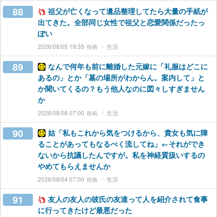
88
祖父が亡くなって遺品整理してたら大量の手紙が
出てきた。全部同じ女性で祖父と恋愛関係だったっ
ぽい
2026/08/05 19:35
生活
89
なんで何年も前に離婚した元嫁に「礼服はどこに
あるの」とか「墓の場所がわからん。案内して」と
か聞いてくるの？もう他人なのに図々しすぎません
か
2026/08/06 07:00
生活
90
姑「私もこれから気をつけるから、貴女も気に障
ることがあってもなるべく流してね」←それができ
ないから抗議したんですが。私を神経質扱いするの
やめてもらえませんか
2026/08/04 07:00
生活
91
友人の友人の彼氏の友達って人を紹介されて食事
に行ってきたけど最悪だった