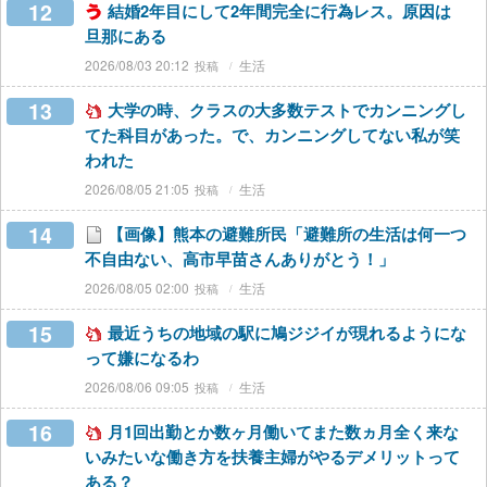
12
結婚2年目にして2年間完全に行為レス。原因は
旦那にある
2026/08/03 20:12
生活
13
大学の時、クラスの大多数テストでカンニングし
てた科目があった。で、カンニングしてない私が笑
われた
2026/08/05 21:05
生活
14
【画像】熊本の避難所民「避難所の生活は何一つ
不自由ない、高市早苗さんありがとう！」
2026/08/05 02:00
生活
15
最近うちの地域の駅に鳩ジジイが現れるようにな
って嫌になるわ
2026/08/06 09:05
生活
16
月1回出勤とか数ヶ月働いてまた数ヵ月全く来な
いみたいな働き方を扶養主婦がやるデメリットって
ある？