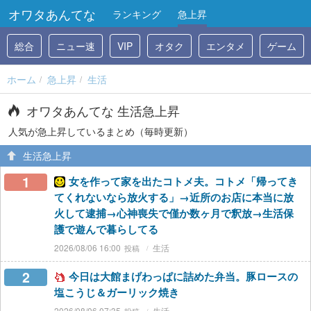
オワタあんてな
ランキング
急上昇
総合
ニュー速
VIP
オタク
エンタメ
ゲーム
ホーム
急上昇
生活
オワタあんてな 生活急上昇
人気が急上昇しているまとめ（毎時更新）
生活急上昇
1
女を作って家を出たコトメ夫。コトメ「帰ってき
てくれないなら放火する」→近所のお店に本当に放
火して逮捕→心神喪失で僅か数ヶ月で釈放→生活保
護で遊んで暮らしてる
2026/08/06 16:00
生活
2
今日は大館まげわっぱに詰めた弁当。豚ロースの
塩こうじ＆ガーリック焼き
2026/08/06 07:35
生活