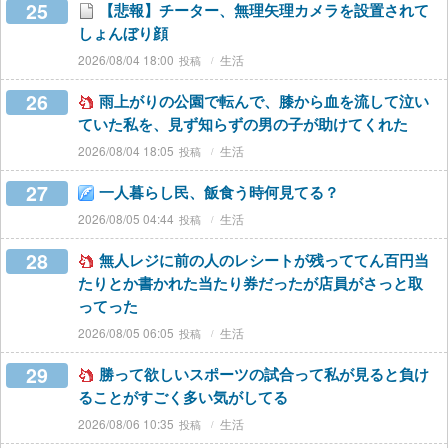
25
【悲報】チーター、無理矢理カメラを設置されて
しょんぼり顔
2026/08/04 18:00
生活
26
雨上がりの公園で転んで、膝から血を流して泣い
ていた私を、見ず知らずの男の子が助けてくれた
2026/08/04 18:05
生活
27
一人暮らし民、飯食う時何見てる？
2026/08/05 04:44
生活
28
無人レジに前の人のレシートが残っててん百円当
たりとか書かれた当たり券だったが店員がさっと取
ってった
2026/08/05 06:05
生活
29
勝って欲しいスポーツの試合って私が見ると負け
ることがすごく多い気がしてる
2026/08/06 10:35
生活