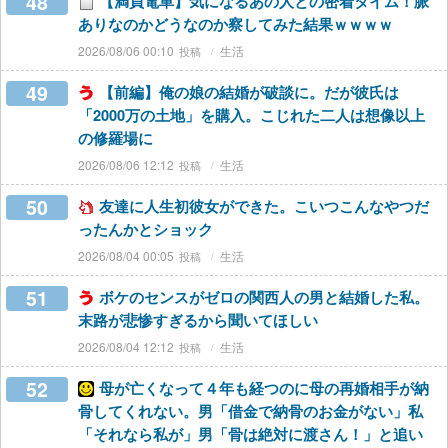
48
【満員電車】気になるあの人との密着タイム！脈
ありなのかどうなのか察してみた結果ｗｗｗｗ
2026/08/06 00:10
生活
49
【前編】俺の娘の結婚が破談に。だが彼氏は
「2000万の土地」を購入。こじれた二人は想像以上
の修羅場に
2026/08/06 12:12
生活
50
友達に人生初彼女ができた。こいつこんなやつだ
ったんかとショック
2026/08/04 00:05
生活
51
ボケのセンスがゼロの関西人の男と結婚した私。
末路が悲惨すぎるから聞いてほしい
2026/08/04 12:12
生活
52
母が亡くなって４年も経つのに母の再婚相手が納
骨してくれない。男「借金で納骨のお金がない」私
「それなら私が」男「骨は絶対に渡さん！」と追い