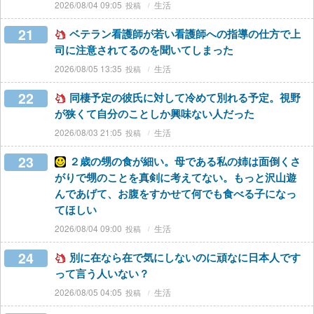
2026/08/04 09:05
生活
21
ベテラン看護師が若い看護師への指導の仕方で上
司に注意されてるのを聞いてしまった
2026/08/05 13:35
生活
22
同棲予定の彼氏に対して冷めて別れる予定。視野
が狭くて自分のことしか興味ない人だった
2026/08/03 21:05
生活
23
２歳の甥の食が細い。母である私の姉は面倒くさ
がりで甥のことを真剣に考えてない。もっと沢山遊
んであげて、お腹をすかせて何でも食べる子になっ
てほしい
2026/08/04 09:00
生活
24
別に在なら在で気にしないのに頑なに日本人です
って言う人いない？
2026/08/05 04:05
生活