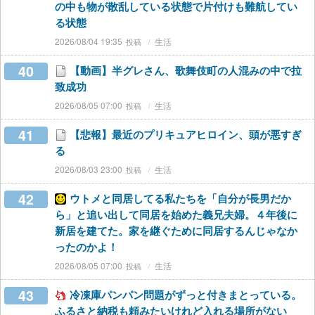
の中も物が散乱している状態で片付けも難航してい
る状態
2026/08/04 19:35
生活
40
【動画】半グレさん、歌舞伎町の人混みの中で拉
致成功
2026/08/05 07:00
生活
41
【悲報】最近のプリキュアヒロイン、頭が悪すぎ
る
2026/08/03 23:00
生活
42
ウトメと同居してる私たちを「自分が長男だか
ら」と追い出して同居を始めた義兄夫婦。４年後に
新居を建てた。家を継ぐために同居するんじゃなか
ったのかよ！
2026/08/05 07:00
生活
43
冷凍庫パンパン問題がずっと付きまとっている。
ふるさと納税も頼みたいけれど入れる場所がない