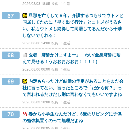
2026/08/03 18:05
生活
67
旦那を亡くして８年。介護するつもりでウトメと
同居してたのに「早く出て行け」とコトメがうるさ
い。私もウトメも納得して同居してるんだから干渉
しないでくれる！
2026/08/06 14:00
生活
68
医者「麻酔かけますよー」 わい(全身麻酔に耐
えて見せる！うおおおおおお！！！！)
2026/08/06 06:00
生活
69
内定もらったけど結婚の予定があることをまだ会
社に言ってない。言ったところで「だから何？」っ
て言われるだけだし別に言わなくてもいいですよね
2026/08/03 18:00
生活
70
春から小学生なんだけど、6畳のリビングに子供
の勉強机置くのって無理だよね
2026/08/06 06:05
生活