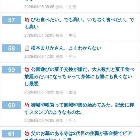
2026/08/05 09:05
生活
57
びわ食べたい。でも高い。いちぢく食べたい。で
も高い
2026/08/04 02:05
生活
58
松本まりかさん、よくわからない
2026/08/03 17:00
生活
59
公園遊びの菓子交換が嫌だ。大人数だと菓子食べ
放題みたいになっちゃって身体にも歯にも良くない
し最悪
2026/08/06 13:35
生活
60
御城印帳買って御城印集め始めてみた。記念に押
すスタンプのようなものね
2026/08/06 04:05
生活
61
父のお墓のある寺は2代目の住職が茶金髪でピア