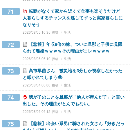
71
転勤がなくて家から近くて仕事も楽そうだけど一
人暮らしするチャンスを逃してずっと実家暮らしに
なりそう
2026/08/05 10:35
生活
72
【悲報】年収8倍の嫁、ついに旦那と子供に見限
られて離婚ｗｗｗｗその理由がコレｗｗｗｗ
2026/08/06 06:10
生活
73
高市早苗さん、被災地を3分しか視察しなかった
と叩かれてしまう😭
2026/08/04 06:00
生活
74
我が子のことを旦那が「他人が産んだ子」と言い
出した。その理由がとんでもない。
2026/08/06 06:12
生活
75
【悲報】出会い系男に騙された女さん「好きだっ