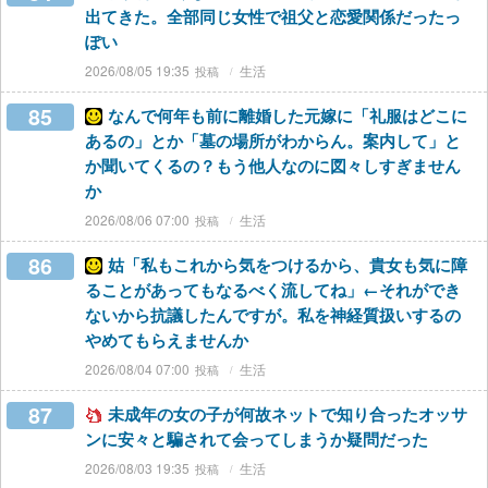
出てきた。全部同じ女性で祖父と恋愛関係だったっ
ぽい
2026/08/05 19:35
生活
85
なんで何年も前に離婚した元嫁に「礼服はどこに
あるの」とか「墓の場所がわからん。案内して」と
か聞いてくるの？もう他人なのに図々しすぎません
か
2026/08/06 07:00
生活
86
姑「私もこれから気をつけるから、貴女も気に障
ることがあってもなるべく流してね」←それができ
ないから抗議したんですが。私を神経質扱いするの
やめてもらえませんか
2026/08/04 07:00
生活
87
未成年の女の子が何故ネットで知り合ったオッサ
ンに安々と騙されて会ってしまうか疑問だった
2026/08/03 19:35
生活