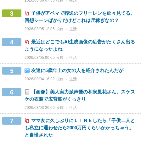
3
子供がアベマで葬送のフリーレンを延々見てる。
回想シーンばかりだけどこれは尺稼ぎなの？
2026/08/05 12:05
生活
4
最近はどこでもAI生成画像の広告がたくさん出る
ようになったよね
2026/08/05 00:05
生活
5
友達に5歳年上の女の人を紹介されたんだが
2026/08/04 16:22
生活
6
【画像】美人実力派声優の和泉風花さん、スケス
ケの衣装で広背筋がくっきり
2026/08/03 20:00
生活
7
ママ友に久しぶりにＬＩＮＥしたら「子供二人と
も私立に通わせたら2000万円くらいかかっちゃう」
と自慢された