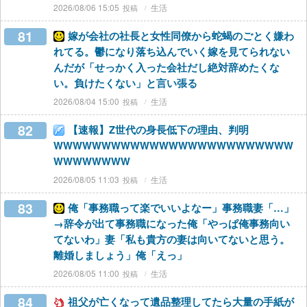
2026/08/06 15:05
生活
81
嫁が会社の社長と女性同僚から蛇蝎のごとく嫌わ
れてる。鬱になり落ち込んでいく嫁を見てられない
んだが「せっかく入った会社だし絶対辞めたくな
い。負けたくない」と言い張る
2026/08/04 15:00
生活
82
【速報】Z世代の身長低下の理由、判明
WWWWWWWWWWWWWWWWWWWWWWWWW
WWWWWWWW
2026/08/05 11:03
生活
83
俺「事務職って楽でいいよなー」事務職妻「…」
→辞令が出て事務職になった俺「やっぱ俺事務向い
てないわ」妻「私も貴方の妻は向いてないと思う。
離婚しましょう」俺「えっ」
2026/08/05 11:00
生活
84
祖父が亡くなって遺品整理してたら大量の手紙が