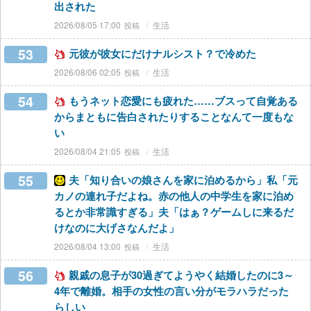
出された
2026/08/05 17:00
生活
53
元彼が彼女にだけナルシスト？で冷めた
2026/08/06 02:05
生活
54
もうネット恋愛にも疲れた……ブスって自覚ある
からまともに告白されたりすることなんて一度もな
い
2026/08/04 21:05
生活
55
夫「知り合いの娘さんを家に泊めるから」私「元
カノの連れ子だよね。赤の他人の中学生を家に泊め
るとか非常識すぎる」夫「はぁ？ゲームしに来るだ
けなのに大げさなんだよ」
2026/08/04 13:00
生活
56
親戚の息子が30過ぎてようやく結婚したのに3～
4年で離婚。相手の女性の言い分がモラハラだった
らしい