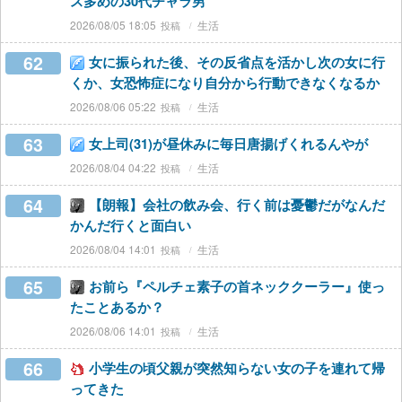
ス多めの30代チャラ男
2026/08/05 18:05
生活
62
女に振られた後、その反省点を活かし次の女に行
くか、女恐怖症になり自分から行動できなくなるか
2026/08/06 05:22
生活
63
女上司(31)が昼休みに毎日唐揚げくれるんやが
2026/08/04 04:22
生活
64
【朗報】会社の飲み会、行く前は憂鬱だがなんだ
かんだ行くと面白い
2026/08/04 14:01
生活
65
お前ら『ペルチェ素子の首ネッククーラー』使っ
たことあるか？
2026/08/06 14:01
生活
66
小学生の頃父親が突然知らない女の子を連れて帰
ってきた