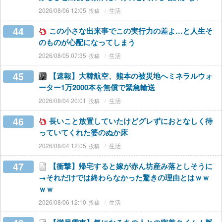
2026/08/06 12:05
生活
44
この小さな出来事でこの実行力の差よ…と人生そ
のものが心配になってしまう
2026/08/05 07:35
生活
45
【速報】大韓航空、熊本の被災地へミネラルウォ
ーター1万2000本を無償で緊急輸送
2026/08/04 20:01
生活
46
長いこと放置していたけどグレずにおとなしく待
っていてくれた婆のぬか床
2026/08/04 12:05
生活
47
【衝撃】帰宅すると嫁が赤ん坊産み落としそうに
→それだけでは終わらなかった驚きの理由とはｗｗ
ｗｗ
2026/08/06 12:10
生活