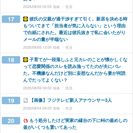
2026/08/05 02:05
生活
17
彼氏の父親が過干渉すぎて引く。新居を決める時
もついてきて「担当者が気に入らない」という理由
で白紙にされた。最近は彼氏抜きで私に会いたがり
メールの量が半端ない
2026/08/05 13:00
生活
18
子育てが一段落しふと元カレのことが懐かしくな
って恋愛関係のスレを読み漁ってたのが夫にバレ
た。不機嫌なんだけど別に妄想なんだから妻が何読
んでたってよくない？
2026/08/06 09:00
生活
19
【画像】フジテレビ新人アナウンサー3人
2026/08/04 09:00
生活
20
もう処分したけど実家の縁台の下に峠の釜めしの
釜がいくつも置いてあった