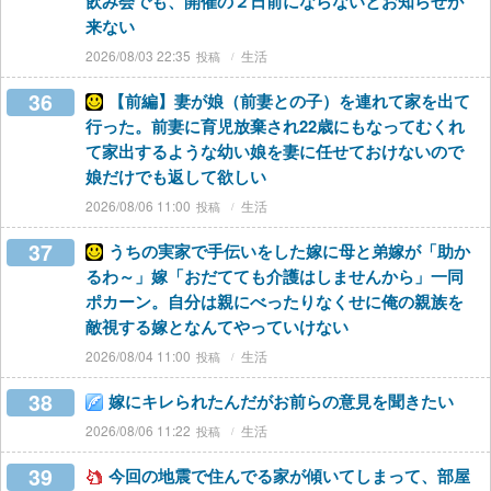
飲み会でも、開催の２日前にならないとお知らせが
来ない
2026/08/03 22:35
生活
36
【前編】妻が娘（前妻との子）を連れて家を出て
行った。前妻に育児放棄され22歳にもなってむくれ
て家出するような幼い娘を妻に任せておけないので
娘だけでも返して欲しい
2026/08/06 11:00
生活
37
うちの実家で手伝いをした嫁に母と弟嫁が「助か
るわ～」嫁「おだてても介護はしませんから」一同
ポカーン。自分は親にべったりなくせに俺の親族を
敵視する嫁となんてやっていけない
2026/08/04 11:00
生活
38
嫁にキレられたんだがお前らの意見を聞きたい
2026/08/06 11:22
生活
39
今回の地震で住んでる家が傾いてしまって、部屋