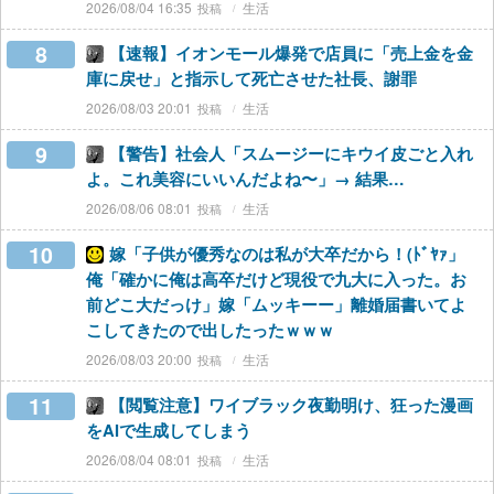
2026/08/04 16:35
生活
8
【速報】イオンモール爆発で店員に「売上金を金
庫に戻せ」と指示して死亡させた社長、謝罪
2026/08/03 20:01
生活
9
【警告】社会人「スムージーにキウイ皮ごと入れ
よ。これ美容にいいんだよね〜」→ 結果…
2026/08/06 08:01
生活
10
嫁「子供が優秀なのは私が大卒だから！(ﾄﾞﾔｧ」
俺「確かに俺は高卒だけど現役で九大に入った。お
前どこ大だっけ」嫁「ムッキーー」離婚届書いてよ
こしてきたので出したったｗｗｗ
2026/08/03 20:00
生活
11
【閲覧注意】ワイブラック夜勤明け、狂った漫画
をAIで生成してしまう
2026/08/04 08:01
生活