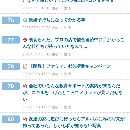
たなんて悔しい！」…その結末がコレｗｗｗｗ
2026/08/03 18:10
生活
76
既婚子持ちになって分かる事
2026/08/04 22:33
生活
77
裏切られた。プロの店で借金返済中に旦那からこ
んな仕打ちが待っていたなんて...
2026/08/04 06:12
生活
78
【朗報】ファミマ、45%増量キャンペーン
2026/08/04 15:00
生活
79
会社でいろんな教育サポートの案内が来るんだ
が、スキルを上げたところでメリットが見いだせな
い
2026/08/04 15:05
生活
80
友達の家に遊びに行ったらアルバムに私の写真が
飾ってあった。しかも私が知らない写真