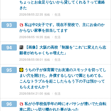
ちょっとお金足りないから貸してくれる？って連絡
きた
2026/08/05 22:35
生活
93
私は中2女子です。現在不登校で、主にお金のか
からない家事を担当してます
2026/08/05 16:35
生活
94
【画像】大阪の高校「制服を”これ”に変えたら志
願者がめちゃくちゃ増えた」
2026/08/05 08:01
生活
95
うちの子が保育園でお友達のスモックを切ってし
まい穴を開けた。弁償するしないで園ともめてる。
こんなトラブルを起こしたらもう下の子は預かって
もらえませんか？
2026/08/04 21:00
生活
96
私が小学校低学年の時にオバサンが漕いでた自転
車に思いっ切り轢かれた事があった