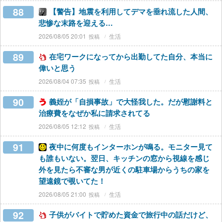
88
【警告】地震を利用してデマを垂れ流した人間、
悲惨な末路を迎える…
2026/08/05 20:01
生活
89
在宅ワークになってから出勤してた自分、本当に
偉いと思う
2026/08/04 07:35
生活
90
義姪が「自損事故」で大怪我した。だが慰謝料と
治療費をなぜか私に請求されてる
2026/08/05 12:12
生活
91
夜中に何度もインターホンが鳴る。モニター見て
も誰もいない。翌日、キッチンの窓から視線を感じ
外を見たら不審な男が近くの駐車場からうちの家を
望遠鏡で覗いてた！
2026/08/05 21:00
生活
92
子供がバイトで貯めた資金で旅行中の話だけど、