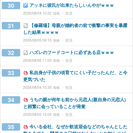
30
アッネに彼氏が出来たらしいんやがｗｗｗ
2026/08/04 10:22
生活
31
【修羅場】母親が婚約者の前で衝撃の事実を暴露
した結果ｗｗｗｗ
2026/08/05 06:10
生活
32
ハズレのフードコートに必ずある店ｗｗｗ
2026/08/06 11:00
生活
33
私自身が子供の頃育てにくい子だったんだ、と今
更気づいた
2026/08/04 10:35
生活
34
うちの親が何年も前から元恋人(親自身の元恋人)
と頻繁に会っていることが発覚
2026/08/05 15:05
生活
35
今いる会社、なぜか歓送迎会などのちゃんとした