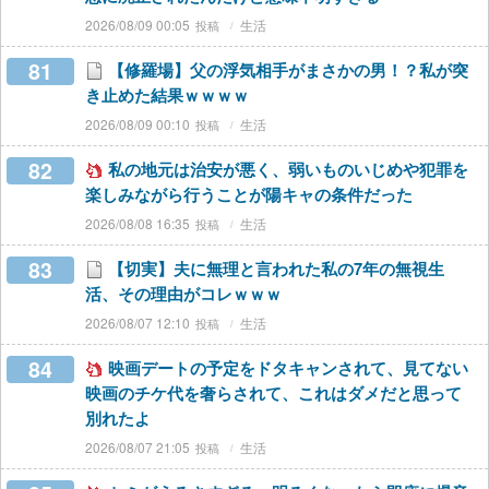
2026/08/09 00:05
生活
81
【修羅場】父の浮気相手がまさかの男！？私が突
き止めた結果ｗｗｗｗ
2026/08/09 00:10
生活
82
私の地元は治安が悪く、弱いものいじめや犯罪を
楽しみながら行うことが陽キャの条件だった
2026/08/08 16:35
生活
83
【切実】夫に無理と言われた私の7年の無視生
活、その理由がコレｗｗｗ
2026/08/07 12:10
生活
84
映画デートの予定をドタキャンされて、見てない
映画のチケ代を奢らされて、これはダメだと思って
別れたよ
2026/08/07 21:05
生活