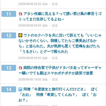
2026/08/09 02:05
生活
11
アタシ何歳に見える？って誘い受け風の事言うゴ
ミってまだ生存してるよね～
2026/08/08 09:05
生活
12
ウトのセクハラを夫に泣いて訴えても「いいじゃ
ないかそのくらい。我慢してたらご褒美あげるか
ら」と迫られた。夫が気持ち悪くて悲鳴をあげたら
「うるさい」とグーで殴られた
2026/08/08 09:00
生活
13
病院の待合室で子供がドタバタ走ってギャーギャ
ー騒いでても親はスマホポチポチか談笑で放置
2026/08/08 18:05
生活
14
同僚「今度彼女と旅行行くんだけどさ」 ぼく
「おお」 同僚「車貸してくんね？」 ぼく「お
お？」