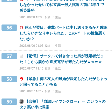
しなかったせいで私立高一般入試週の前に3年生で
感染爆発
2026/08/08 13:35
生活
56
休んだ翌日、先輩パートに申し送りあるかと確認
したらいきなりキレられた。このパートの性格悪く
ないか？
2026/08/06 21:05
生活
57
【驚愕】サークルで付き合った男が既婚者だっ
た！しかも妻から直接電話が来たんだがｗｗｗｗ
2026/08/07 18:10
生活
58
【緊急】俺の友人の離婚が決定したんだがちょっ
と困ってることがある
2026/08/07 18:12
生活
59
【悲報】『自認レイブンクロー』 ← こいつらの
タチ悪い率は異常