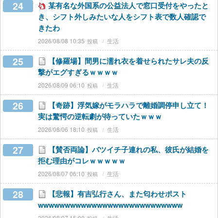
24
某有名な外国系の公益法人で窓口受付をやったと
き、シフト外しみたいな人をシフト表で数人確認で
きたわ
2026/08/08 10:35
生活
25
【修羅場】間男に濡れ衣を着せられたサレ夫の反
撃がエグすぎるｗｗｗｗ
2026/08/09 06:10
生活
26
【奇跡】浮気嫁がモラハラで離婚調停申し立て！
実は驚愕の逆転劇が待っていたｗｗｗ
2026/08/06 18:10
生活
27
【賛否両論】バツイチ子連れの私、彼氏が結婚を
拒む理由がコレｗｗｗｗｗ
2026/08/07 06:10
生活
28
【悲報】有吉弘行さん、また匂わせポスト
wwwwwwwwwwwwwwwwwwwwwwwwwww
2026/08/07 15:00
生活