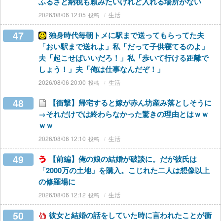
ふるさと納税も頼みたいけれど入れる場所がない
2026/08/06 12:05
生活
47
独身時代毎朝トメに駅まで送ってもらってた夫
「おい駅まで送れよ」私「だって子供寝てるのよ」
夫「起こせばいいだろ！」私「歩いて行ける距離で
しょう！」夫「俺は仕事なんだぞ！」
2026/08/06 20:00
生活
48
【衝撃】帰宅すると嫁が赤ん坊産み落としそうに
→それだけでは終わらなかった驚きの理由とはｗｗ
ｗｗ
2026/08/06 12:10
生活
49
【前編】俺の娘の結婚が破談に。だが彼氏は
「2000万の土地」を購入。こじれた二人は想像以上
の修羅場に
2026/08/06 12:12
生活
50
彼女と結婚の話をしていた時に言われたことが衝