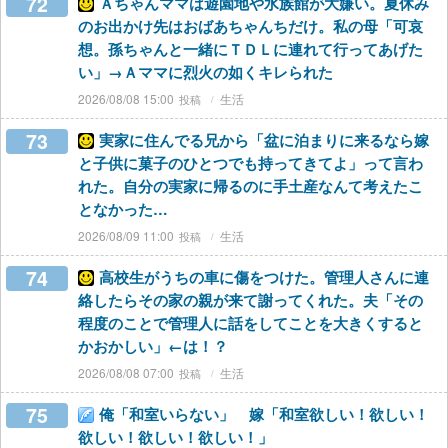
72
Ａちゃんママは遊園地や水族館が大嫌い。夏休み
のお出かけ先はおばあちゃんちだけ。私の母「可哀
想。孫ちゃんと一緒にＴＤＬに連れて行ってあげた
い」→Ａママに烈火の如くキレられた
2026/08/08 15:00
生活
73
実家に住んでる兄から「盆に泊まりに来るなら嫁
と子供に菓子のひとつでも持ってきてよ」って言わ
れた。自分の実家に帰るのに手土産なんて考えたこ
となかった…
2026/08/09 11:00
生活
74
高校生がうちの車に傷をつけた。管理人さんに連
絡したらその家の親が来て謝ってくれた。夫「その
程度のことで管理人に話をしてことを大きくすると
かおかしい」←は！？
2026/08/08 07:00
生活
75
俺「和室いらない」 嫁「和室欲しい！欲しい！
欲しい！欲しい！欲しい！」