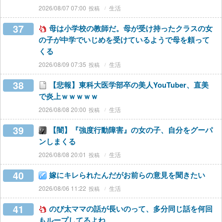
2026/08/07 07:00
生活
37
母は小学校の教師だ。母が受け持ったクラスの女
の子が中学でいじめを受けているようで母を頼って
くる
2026/08/09 07:35
生活
38
【悲報】東科大医学部卒の美人YouTuber、直美
で炎上ｗｗｗｗｗ
2026/08/08 20:00
生活
39
【闇】『強度行動障害』の女の子、自分をグーパ
ンしまくる
2026/08/08 20:01
生活
40
嫁にキレられたんだがお前らの意見を聞きたい
2026/08/06 11:22
生活
41
のび太ママの話が長いのって、多分同じ話を何回
もループしてるよね