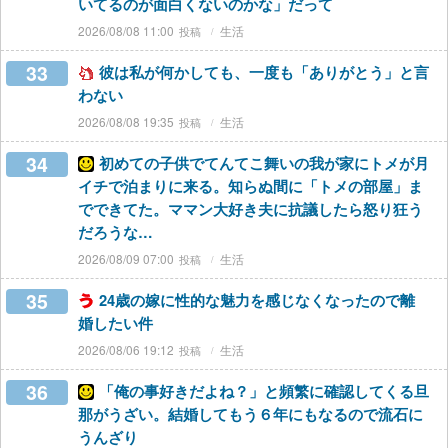
いてるのが面白くないのかな」だって
2026/08/08 11:00
生活
33
彼は私が何かしても、一度も「ありがとう」と言
わない
2026/08/08 19:35
生活
34
初めての子供でてんてこ舞いの我が家にトメが月
イチで泊まりに来る。知らぬ間に「トメの部屋」ま
でできてた。ママン大好き夫に抗議したら怒り狂う
だろうな…
2026/08/09 07:00
生活
35
24歳の嫁に性的な魅力を感じなくなったので離
婚したい件
2026/08/06 19:12
生活
36
「俺の事好きだよね？」と頻繁に確認してくる旦
那がうざい。結婚してもう６年にもなるので流石に
うんざり