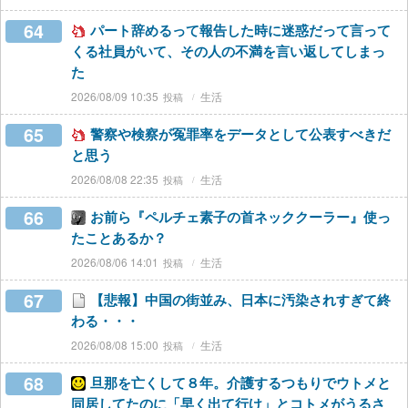
64
パート辞めるって報告した時に迷惑だって言って
くる社員がいて、その人の不満を言い返してしまっ
た
2026/08/09 10:35
生活
65
警察や検察が冤罪率をデータとして公表すべきだ
と思う
2026/08/08 22:35
生活
66
お前ら『ペルチェ素子の首ネッククーラー』使っ
たことあるか？
2026/08/06 14:01
生活
67
【悲報】中国の街並み、日本に汚染されすぎて終
わる・・・
2026/08/08 15:00
生活
68
旦那を亡くして８年。介護するつもりでウトメと
同居してたのに「早く出て行け」とコトメがうるさ