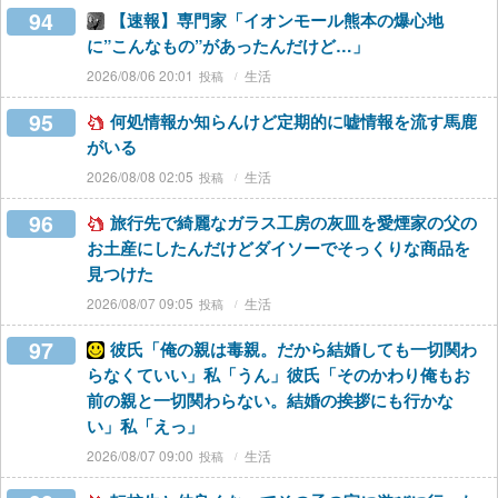
94
【速報】専門家「イオンモール熊本の爆心地
に”こんなもの”があったんだけど…」
2026/08/06 20:01
生活
95
何処情報か知らんけど定期的に嘘情報を流す馬鹿
がいる
2026/08/08 02:05
生活
96
旅行先で綺麗なガラス工房の灰皿を愛煙家の父の
お土産にしたんだけどダイソーでそっくりな商品を
見つけた
2026/08/07 09:05
生活
97
彼氏「俺の親は毒親。だから結婚しても一切関わ
らなくていい」私「うん」彼氏「そのかわり俺もお
前の親と一切関わらない。結婚の挨拶にも行かな
い」私「えっ」
2026/08/07 09:00
生活