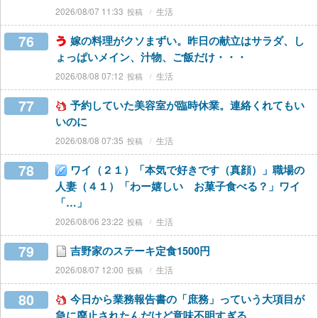
2026/08/07 11:33
生活
76
嫁の料理がクソまずい。昨日の献立はサラダ、し
ょっぱいメイン、汁物、ご飯だけ・・・
2026/08/08 07:12
生活
77
予約していた美容室が臨時休業。連絡くれてもい
いのに
2026/08/08 07:35
生活
78
ワイ（２１）「本気で好きです（真顔）」職場の
人妻（４１）「わー嬉しい お菓子食べる？」ワイ
「…」
2026/08/06 23:22
生活
79
吉野家のステーキ定食1500円
2026/08/07 12:00
生活
80
今日から業務報告書の「庶務」っていう大項目が
急に廃止されたんだけど意味不明すぎる