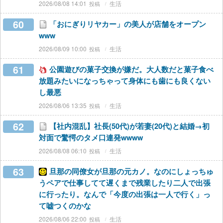
2026/08/08 14:01
生活
60
「おにぎりリヤカー」の美人が店舗をオープン
www
2026/08/09 10:00
生活
61
公園遊びの菓子交換が嫌だ。大人数だと菓子食べ
放題みたいになっちゃって身体にも歯にも良くない
し最悪
2026/08/06 13:35
生活
62
【社内混乱】社長(50代)が若妻(20代)と結婚→初
対面で驚愕のタメ口連発wwww
2026/08/08 06:10
生活
63
旦那の同僚女が旦那の元カノ。なのにしょっちゅ
うペアで仕事してて遅くまで残業したり二人で出張
に行ったり。なんで「今度の出張は一人で行く」っ
て嘘つくのかな
2026/08/06 22:00
生活