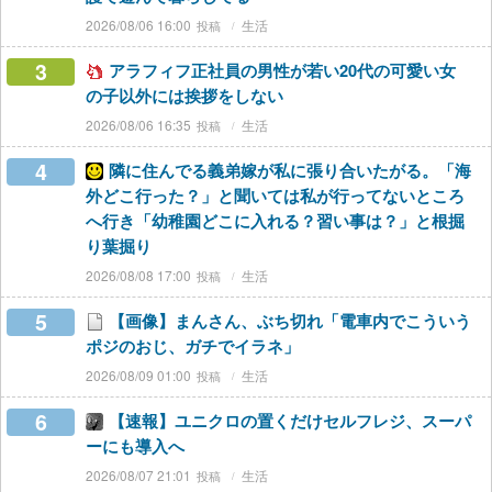
2026/08/06 16:00
生活
3
アラフィフ正社員の男性が若い20代の可愛い女
の子以外には挨拶をしない
2026/08/06 16:35
生活
4
隣に住んでる義弟嫁が私に張り合いたがる。「海
外どこ行った？」と聞いては私が行ってないところ
へ行き「幼稚園どこに入れる？習い事は？」と根掘
り葉掘り
2026/08/08 17:00
生活
5
【画像】まんさん、ぶち切れ「電車内でこういう
ポジのおじ、ガチでイラネ」
2026/08/09 01:00
生活
6
【速報】ユニクロの置くだけセルフレジ、スーパ
ーにも導入へ
2026/08/07 21:01
生活