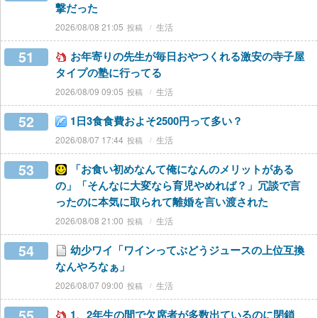
撃だった
2026/08/08 21:05
生活
51
お年寄りの先生が毎日おやつくれる激安の寺子屋
タイプの塾に行ってる
2026/08/09 09:05
生活
52
1日3食食費およそ2500円って多い？
2026/08/07 17:44
生活
53
「お食い初めなんて俺になんのメリットがある
の」「そんなに大変なら育児やめれば？」冗談で言
ったのに本気に取られて離婚を言い渡された
2026/08/08 21:00
生活
54
幼少ワイ「ワインってぶどうジュースの上位互換
なんやろなぁ」
2026/08/07 09:00
生活
55
1、2年生の間で欠席者が多数出ているのに閉鎖