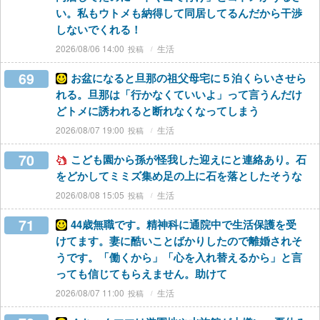
い。私もウトメも納得して同居してるんだから干渉
しないでくれる！
2026/08/06 14:00
生活
69
お盆になると旦那の祖父母宅に５泊くらいさせら
れる。旦那は「行かなくていいよ」って言うんだけ
どトメに誘われると断れなくなってしまう
2026/08/07 19:00
生活
70
こども園から孫が怪我した迎えにと連絡あり。石
をどかしてミミズ集め足の上に石を落としたそうな
2026/08/08 15:05
生活
71
44歳無職です。精神科に通院中で生活保護を受
けてます。妻に酷いことばかりしたので離婚されそ
うです。「働くから」「心を入れ替えるから」と言
っても信じてもらえません。助けて
2026/08/07 11:00
生活