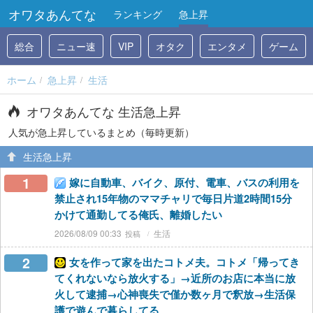
オワタあんてな
ランキング
急上昇
総合
ニュー速
VIP
オタク
エンタメ
ゲーム
ホーム
急上昇
生活
オワタあんてな 生活急上昇
人気が急上昇しているまとめ（毎時更新）
生活急上昇
1
嫁に自動車、バイク、原付、電車、バスの利用を
禁止され15年物のママチャリで毎日片道2時間15分
かけて通勤してる俺氏、離婚したい
2026/08/09 00:33
生活
2
女を作って家を出たコトメ夫。コトメ「帰ってき
てくれないなら放火する」→近所のお店に本当に放
火して逮捕→心神喪失で僅か数ヶ月で釈放→生活保
護で遊んで暮らしてる