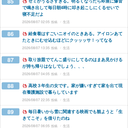
85
セミがうるさすぎる。明るくなったら即座に爆音
で鳴き出して毎日朝4時に叩き起こしにくるせいで
寝不足だよ
2026/08/07 02:05
生活
86
給食着はすごいニオイのときある。アイロンあて
たときにむせ込むほどにクッッッサ！ってなる
2026/08/07 13:35
生活
87
取り放題でてんこ盛りにしてるのはまあ見かける
が持ち帰りはなしでしょう、、、
2026/08/07 04:05
生活
88
高校３年生の女です。家が嫌いすぎて家を出て現
在養護施設で暮らしています
2026/08/07 22:35
生活
89
毎日暑いから雪に関連する映画でも観ようと「生
きてこそ」を借りたのね
2026/08/07 06:05
生活