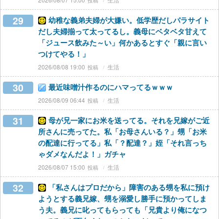
29
幼稚な義弟夫婦が大嫌い。低学歴だしパラサイト
だし夫婦揃って太ってるし。義母にベタベタ甘えて
「ジュース飲みた～い」何かあるとすぐ「親に言い
つけてやる！」
2026/08/08 19:00
生活
30
最近味噌汁作るのにハマってるｗｗｗ
2026/08/09 06:44
生活
31
母が兄一家にお米を送ってる。それを兄嫁がご近
所さんに売ってた。私「お母さんいる？」甥「お米
の配達に行ってる」私「？配達？」姪「それ言っち
ゃダメなんだよ！」ガチャ
2026/08/07 15:00
生活
32
「私さんはプロだから」障害のある甥を私に預け
ようとする義兄嫁、甥を溺愛し勝手に預かってしま
う夫。義兄に叱ってもらっても「兄貴より俺になつ