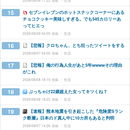
2026/08/06 17:22
生活
15
セブンイレブンのホットスナックコーナーにある
チョコクッキー美味しすぎる。でも545カロリーあ
ってヒエっ
2026/08/09 04:05
生活
16
【悲報】クロちゃん、とち狂ったツイートをする
2026/08/07 04:00
生活
17
【悲報】俺の行為人生があと5年wwwwその理由
がこれ
2026/08/08 18:10
生活
18
ぶっちゃけ22歳超えた女ってキツくね？
2026/08/08 18:22
生活
19
【速報】熊本地震を引き起こした『危険度Sラン
ク断層』日本のド真ん中に10カ所もあると判明
2026/08/07 14:26
生活