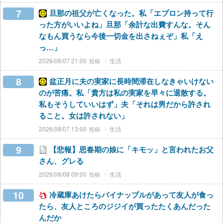
7
旦那の祖父が亡くなった。私「エプロン持って行
った方がいいよね」旦那「余計な出費すんな。そん
なもん買うなら今後一切金を出さねぇぞ」私「え
っ…」
2026/08/07 21:00
生活
8
盆正月に夫の実家に長時間滞在しなきゃいけない
のが苦痛。私「貴方は私の実家を早々に退散する。
私もそうしていいはず」夫「それは男だから許され
ること。女は許されない」
2026/08/07 13:00
生活
9
【悲報】思春期の娘に「キモッ」と言われたお父
さん、グレる
2026/08/08 09:00
生活
10
冷蔵庫あけたらパイナップルがあって友人が食っ
たら、友人ところのジジイが買ったたくあんだった
んだか