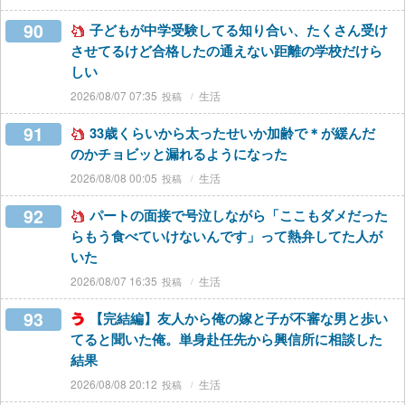
90
子どもが中学受験してる知り合い、たくさん受け
させてるけど合格したの通えない距離の学校だけら
しい
2026/08/07 07:35
生活
91
33歳くらいから太ったせいか加齢で＊が緩んだ
のかチョビッと漏れるようになった
2026/08/08 00:05
生活
92
パートの面接で号泣しながら「ここもダメだった
らもう食べていけないんです」って熱弁してた人が
いた
2026/08/07 16:35
生活
93
【完結編】友人から俺の嫁と子が不審な男と歩い
てると聞いた俺。単身赴任先から興信所に相談した
結果
2026/08/08 20:12
生活