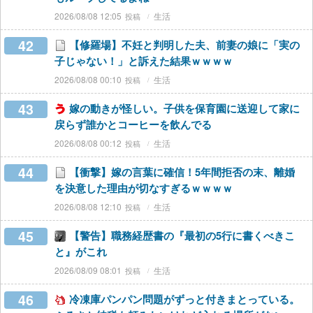
2026/08/08 12:05
生活
42
【修羅場】不妊と判明した夫、前妻の娘に「実の
子じゃない！」と訴えた結果ｗｗｗｗ
2026/08/08 00:10
生活
43
嫁の動きが怪しい。子供を保育園に送迎して家に
戻らず誰かとコーヒーを飲んでる
2026/08/08 00:12
生活
44
【衝撃】嫁の言葉に確信！5年間拒否の末、離婚
を決意した理由が切なすぎるｗｗｗｗ
2026/08/08 12:10
生活
45
【警告】職務経歴書の『最初の5行に書くべきこ
と』がこれ
2026/08/09 08:01
生活
46
冷凍庫パンパン問題がずっと付きまとっている。