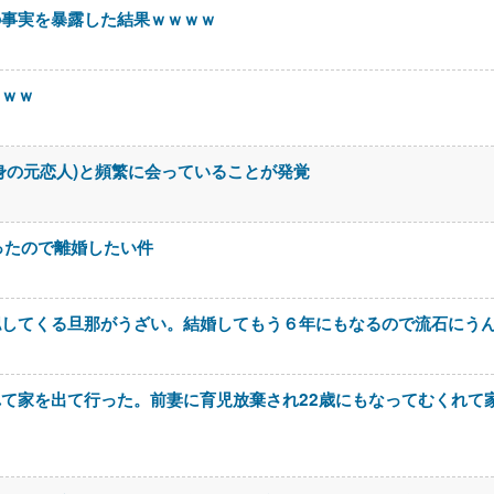
の事実を暴露した結果ｗｗｗｗ
ｗｗｗ
身の元恋人)と頻繁に会っていることが発覚
ったので離婚したい件
認してくる旦那がうざい。結婚してもう６年にもなるので流石にう
て家を出て行った。前妻に育児放棄され22歳にもなってむくれて