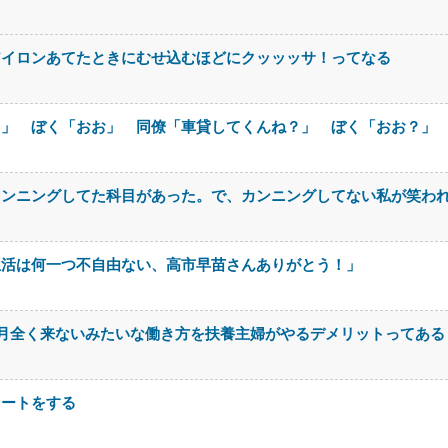
アイロンあてたときにむせ込むほどにクッッッサ！ってなる
さ」 ぼく「おお」 同僚「車貸してくんね？」 ぼく「おお？」
カンニングしてた科目があった。で、カンニングしてない私が笑わ
生活は何一つ不自由ない、高市早苗さんありがとう！」
月全く来ないみたいな働き方を扶養主婦がやるデメリットってある
イートをする