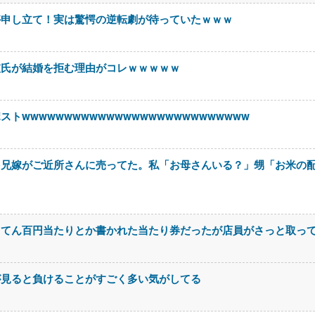
停申し立て！実は驚愕の逆転劇が待っていたｗｗｗ
彼氏が結婚を拒む理由がコレｗｗｗｗｗ
wwwwwwwwwwwwwwwwwwwwwwwwwww
を兄嫁がご近所さんに売ってた。私「お母さんいる？」甥「お米の
ててん百円当たりとか書かれた当たり券だったが店員がさっと取っ
が見ると負けることがすごく多い気がしてる