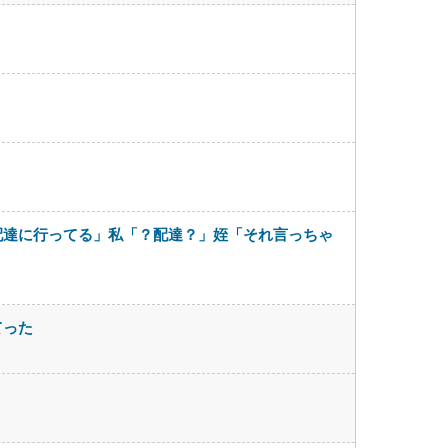
配達に行ってる」私「？配達？」姪「それ言っちゃ
てった