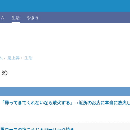
ーム
生活
やきう
ム
急上昇
生活
とめ
メ「帰ってきてくれないなら放火する」→近所のお店に本当に放火
。豚ロースの塩こうじ＆ガーリック焼き