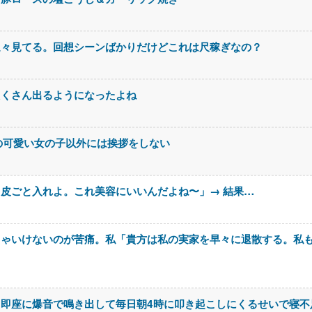
延々見てる。回想シーンばかりだけどこれは尺稼ぎなの？
たくさん出るようになったよね
の可愛い女の子以外には挨拶をしない
皮ごと入れよ。これ美容にいいんだよね〜」→ 結果…
きゃいけないのが苦痛。私「貴方は私の実家を早々に退散する。私
即座に爆音で鳴き出して毎日朝4時に叩き起こしにくるせいで寝不