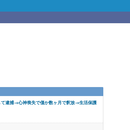
して逮捕→心神喪失で僅か数ヶ月で釈放→生活保護