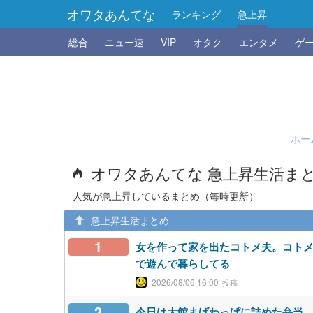
オワタあんてな
ランキング
急上昇
総合
ニュー速
VIP
オタク
エンタメ
ゲ
ホー
オワタあんてな 急上昇生活ま
人気が急上昇しているまとめ（毎時更新）
急上昇生活まとめ
1
女を作って家を出たコトメ夫。コト
で遊んで暮らしてる
2026/08/06 16:00
2
今日は大館まげわっぱに詰めた弁当