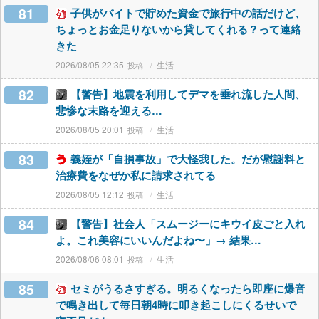
81
子供がバイトで貯めた資金で旅行中の話だけど、
ちょっとお金足りないから貸してくれる？って連絡
きた
2026/08/05 22:35
生活
82
【警告】地震を利用してデマを垂れ流した人間、
悲惨な末路を迎える…
2026/08/05 20:01
生活
83
義姪が「自損事故」で大怪我した。だが慰謝料と
治療費をなぜか私に請求されてる
2026/08/05 12:12
生活
84
【警告】社会人「スムージーにキウイ皮ごと入れ
よ。これ美容にいいんだよね〜」→ 結果…
2026/08/06 08:01
生活
85
セミがうるさすぎる。明るくなったら即座に爆音
で鳴き出して毎日朝4時に叩き起こしにくるせいで