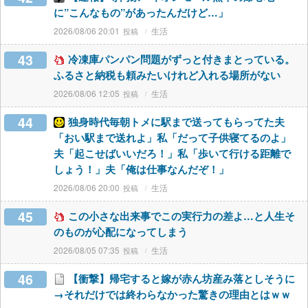
に”こんなもの”があったんだけど…」
2026/08/06 20:01
生活
43
冷凍庫パンパン問題がずっと付きまとっている。
ふるさと納税も頼みたいけれど入れる場所がない
2026/08/06 12:05
生活
44
独身時代毎朝トメに駅まで送ってもらってた夫
「おい駅まで送れよ」私「だって子供寝てるのよ」
夫「起こせばいいだろ！」私「歩いて行ける距離で
しょう！」夫「俺は仕事なんだぞ！」
2026/08/06 20:00
生活
45
この小さな出来事でこの実行力の差よ…と人生そ
のものが心配になってしまう
2026/08/05 07:35
生活
46
【衝撃】帰宅すると嫁が赤ん坊産み落としそうに
→それだけでは終わらなかった驚きの理由とはｗｗ