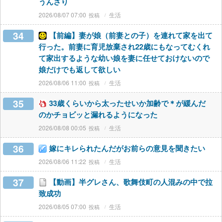
うんざり
2026/08/07 07:00
生活
34
【前編】妻が娘（前妻との子）を連れて家を出て
行った。前妻に育児放棄され22歳にもなってむくれ
て家出するような幼い娘を妻に任せておけないので
娘だけでも返して欲しい
2026/08/06 11:00
生活
35
33歳くらいから太ったせいか加齢で＊が緩んだ
のかチョビッと漏れるようになった
2026/08/08 00:05
生活
36
嫁にキレられたんだがお前らの意見を聞きたい
2026/08/06 11:22
生活
37
【動画】半グレさん、歌舞伎町の人混みの中で拉
致成功
2026/08/05 07:00
生活