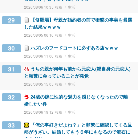
2026/08/06 10:35
生活
29
【修羅場】母親が婚約者の前で衝撃の事実を暴露
した結果ｗｗｗｗ
2026/08/05 06:10
生活
30
ハズレのフードコートに必ずある店ｗｗｗ
2026/08/06 11:00
生活
31
うちの親が何年も前から元恋人(親自身の元恋人)
と頻繁に会っていることが発覚
2026/08/05 15:05
生活
32
24歳の嫁に性的な魅力を感じなくなったので離
婚したい件
2026/08/06 19:12
生活
33
「俺の事好きだよね？」と頻繁に確認してくる旦
那がうざい。結婚してもう６年にもなるので流石に