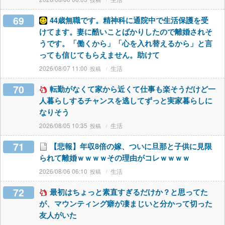
69
44歳無職です。精神科に通院中で生活保護を受
けてます。妻に酷いことばかりしたので離婚されそ
うです。「働くから」「心を入れ替えるから」と言
っても信じてもらえません。助けて
2026/08/07 11:00
生活
70
転勤がなくて家から近くて仕事も楽そうだけど一
人暮らしするチャンスを逃してずっと実家暮らしに
なりそう
2026/08/05 10:35
生活
71
【悲報】年収8倍の嫁、ついに旦那と子供に見限
られて離婚ｗｗｗｗその理由がコレｗｗｗｗ
2026/08/06 06:10
生活
72
最初はちょっと素直すぎるだけか？と思ってた
が、マウンティング癖が凄まじいと分かって切った
友人がいた