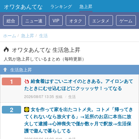
オワタあんてな
ランキング
急上昇
総合
ニュー速
VIP
オタク
エンタメ
ゲーム
ホーム
急上昇
生活
オワタあんてな 生活急上昇
人気が急上昇しているまとめ（毎時更新）
生活急上昇
1
給食着はすごいニオイのときある。アイロンあて
たときにむせ込むほどにクッッッサ！ってなる
2026/08/07 13:35
生活
2
女を作って家を出たコトメ夫。コトメ「帰ってき
てくれないなら放火する」→近所のお店に本当に放
火して逮捕→心神喪失で僅か数ヶ月で釈放→生活保
護で遊んで暮らしてる
2026/08/06 16:00
生活