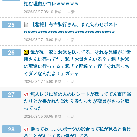
拒む理由がコレｗｗｗｗｗ
2026/08/07 06:10
生活
25
【悲報】有吉弘行さん、また匂わせポスト
wwwwwwwwwwwwwwwwwwwwwwwwwww
2026/08/07 15:00
生活
26
母が兄一家にお米を送ってる。それを兄嫁がご近
所さんに売ってた。私「お母さんいる？」甥「お米
の配達に行ってる」私「？配達？」姪「それ言っち
ゃダメなんだよ！」ガチャ
2026/08/07 15:00
生活
27
無人レジに前の人のレシートが残っててん百円当
たりとか書かれた当たり券だったが店員がさっと取
ってった
2026/08/05 06:05
生活
28
勝って欲しいスポーツの試合って私が見ると負け
ることがすごく多い気がしてる