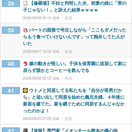
38
【修羅場】不妊と判明した夫、前妻の娘に「実の
子じゃない！」と訴えた結果ｗｗｗｗ
2026/08/08 00:10
生活
39
パートの面接で号泣しながら「ここもダメだった
らもう食べていけないんです」って熱弁してた人が
いた
2026/08/07 16:35
生活
40
嫁の動きが怪しい。子供を保育園に送迎して家に
戻らず誰かとコーヒーを飲んでる
2026/08/08 00:12
生活
41
ウトメと同居してる私たちを「自分が長男だか
ら」と追い出して同居を始めた義兄夫婦。４年後に
新居を建てた。家を継ぐために同居するんじゃなか
ったのかよ！
2026/08/05 07:00
生活
42
【速報】専門家「イオンモール熊本の爆心地