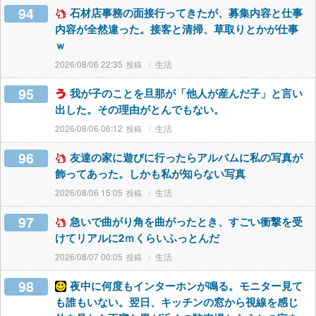
94
石材店事務の面接行ってきたが、募集内容と仕事
内容が全然違った。接客と清掃、草取りとかが仕事
ｗ
2026/08/06 22:35
生活
95
我が子のことを旦那が「他人が産んだ子」と言い
出した。その理由がとんでもない。
2026/08/06 06:12
生活
96
友達の家に遊びに行ったらアルバムに私の写真が
飾ってあった。しかも私が知らない写真
2026/08/06 15:05
生活
97
急いで曲がり角を曲がったとき、すごい衝撃を受
けてリアルに2ｍくらいふっとんだ
2026/08/07 00:05
生活
98
夜中に何度もインターホンが鳴る。モニター見て
も誰もいない。翌日、キッチンの窓から視線を感じ