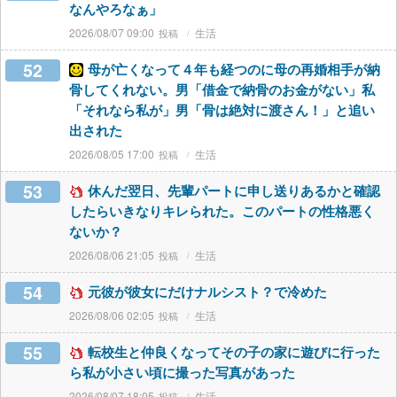
なんやろなぁ」
2026/08/07 09:00
生活
52
母が亡くなって４年も経つのに母の再婚相手が納
骨してくれない。男「借金で納骨のお金がない」私
「それなら私が」男「骨は絶対に渡さん！」と追い
出された
2026/08/05 17:00
生活
53
休んだ翌日、先輩パートに申し送りあるかと確認
したらいきなりキレられた。このパートの性格悪く
ないか？
2026/08/06 21:05
生活
54
元彼が彼女にだけナルシスト？で冷めた
2026/08/06 02:05
生活
55
転校生と仲良くなってその子の家に遊びに行った
ら私が小さい頃に撮った写真があった
2026/08/07 18:05
生活