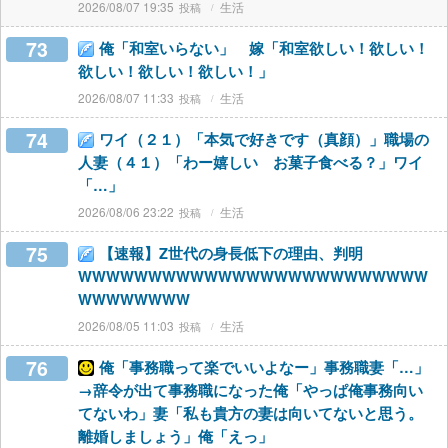
2026/08/07 19:35
生活
73
俺「和室いらない」 嫁「和室欲しい！欲しい！
欲しい！欲しい！欲しい！」
2026/08/07 11:33
生活
74
ワイ（２１）「本気で好きです（真顔）」職場の
人妻（４１）「わー嬉しい お菓子食べる？」ワイ
「…」
2026/08/06 23:22
生活
75
【速報】Z世代の身長低下の理由、判明
WWWWWWWWWWWWWWWWWWWWWWWWW
WWWWWWWW
2026/08/05 11:03
生活
76
俺「事務職って楽でいいよなー」事務職妻「…」
→辞令が出て事務職になった俺「やっぱ俺事務向い
てないわ」妻「私も貴方の妻は向いてないと思う。
離婚しましょう」俺「えっ」