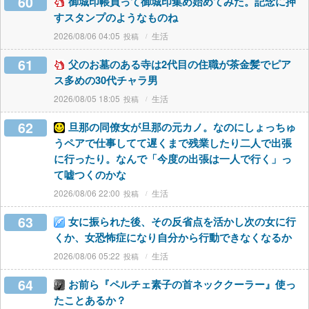
60
御城印帳買って御城印集め始めてみた。記念に押
すスタンプのようなものね
2026/08/06 04:05
生活
61
父のお墓のある寺は2代目の住職が茶金髪でピア
ス多めの30代チャラ男
2026/08/05 18:05
生活
62
旦那の同僚女が旦那の元カノ。なのにしょっちゅ
うペアで仕事してて遅くまで残業したり二人で出張
に行ったり。なんで「今度の出張は一人で行く」っ
て嘘つくのかな
2026/08/06 22:00
生活
63
女に振られた後、その反省点を活かし次の女に行
くか、女恐怖症になり自分から行動できなくなるか
2026/08/06 05:22
生活
64
お前ら『ペルチェ素子の首ネッククーラー』使っ
たことあるか？