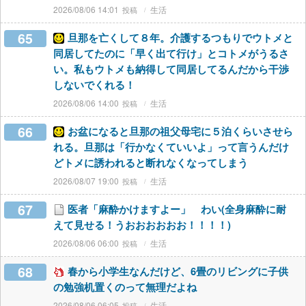
2026/08/06 14:01
生活
65
旦那を亡くして８年。介護するつもりでウトメと
同居してたのに「早く出て行け」とコトメがうるさ
い。私もウトメも納得して同居してるんだから干渉
しないでくれる！
2026/08/06 14:00
生活
66
お盆になると旦那の祖父母宅に５泊くらいさせら
れる。旦那は「行かなくていいよ」って言うんだけ
どトメに誘われると断れなくなってしまう
2026/08/07 19:00
生活
67
医者「麻酔かけますよー」 わい(全身麻酔に耐
えて見せる！うおおおおおお！！！！)
2026/08/06 06:00
生活
68
春から小学生なんだけど、6畳のリビングに子供
の勉強机置くのって無理だよね
2026/08/06 06:05
生活