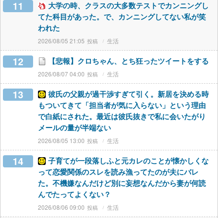
11
大学の時、クラスの大多数テストでカンニングし
てた科目があった。で、カンニングしてない私が笑
われた
2026/08/05 21:05
生活
12
【悲報】クロちゃん、とち狂ったツイートをする
2026/08/07 04:00
生活
13
彼氏の父親が過干渉すぎて引く。新居を決める時
もついてきて「担当者が気に入らない」という理由
で白紙にされた。最近は彼氏抜きで私に会いたがり
メールの量が半端ない
2026/08/05 13:00
生活
14
子育てが一段落しふと元カレのことが懐かしくな
って恋愛関係のスレを読み漁ってたのが夫にバレ
た。不機嫌なんだけど別に妄想なんだから妻が何読
んでたってよくない？
2026/08/06 09:00
生活