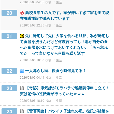
2026/08/05 04:05
生活
20
高校３年生の女です。家が嫌いすぎて家を出て現
在養護施設で暮らしています
2026/08/07 22:35
生活
21
先に帰宅して先に夕飯を食べる旦那。私が帰宅し
て食器を洗うんだけど何度言っても旦那が自分の食
べた食器を水につけておいてくれない。「あっ忘れ
てた」って言いながら何回も繰り返す
2026/08/06 18:00
生活
22
一人暮らし民、飯食う時何見てる？
2026/08/05 04:44
生活
23
【奇跡】浮気嫁がモラハラで離婚調停申し立て！
実は驚愕の逆転劇が待っていたｗｗｗ
2026/08/06 18:10
生活
24
【賛否両論】バツイチ子連れの私、彼氏が結婚を