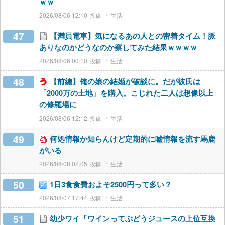
ｗｗ
2026/08/06 12:10
生活
47
【満員電車】気になるあの人との密着タイム！脈
ありなのかどうなのか察してみた結果ｗｗｗｗ
2026/08/06 00:10
生活
48
【前編】俺の娘の結婚が破談に。だが彼氏は
「2000万の土地」を購入。こじれた二人は想像以上
の修羅場に
2026/08/06 12:12
生活
49
何処情報か知らんけど定期的に嘘情報を流す馬鹿
がいる
2026/08/08 02:05
生活
50
1日3食食費およそ2500円って多い？
2026/08/07 17:44
生活
51
幼少ワイ「ワインってぶどうジュースの上位互換