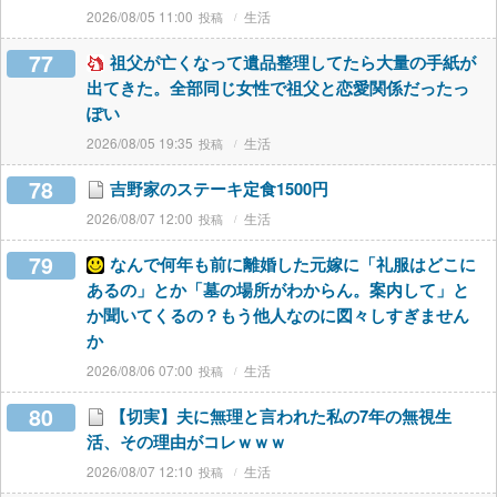
2026/08/05 11:00
生活
77
祖父が亡くなって遺品整理してたら大量の手紙が
出てきた。全部同じ女性で祖父と恋愛関係だったっ
ぽい
2026/08/05 19:35
生活
78
吉野家のステーキ定食1500円
2026/08/07 12:00
生活
79
なんで何年も前に離婚した元嫁に「礼服はどこに
あるの」とか「墓の場所がわからん。案内して」と
か聞いてくるの？もう他人なのに図々しすぎません
か
2026/08/06 07:00
生活
80
【切実】夫に無理と言われた私の7年の無視生
活、その理由がコレｗｗｗ
2026/08/07 12:10
生活