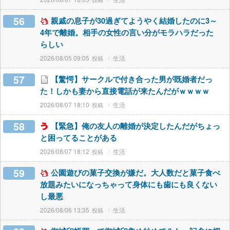
56
親戚の息子が30過ぎてようやく結婚したのに3～
4年で離婚。相手の女性の言い分がモラハラだった
らしい
2026/08/05 09:05
生活
57
【驚愕】サークルで付き合った男が既婚者だっ
た！しかも妻から直接電話が来たんだがｗｗｗｗ
2026/08/07 18:10
生活
58
【緊急】俺の友人の離婚が決定したんだがちょっ
と困ってることがある
2026/08/07 18:12
生活
59
公園遊びの菓子交換が嫌だ。大人数だと菓子食べ
放題みたいになっちゃって身体にも歯にも良くない
し最悪
2026/08/06 13:35
生活