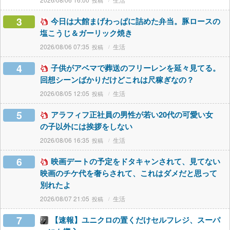
3
今日は大館まげわっぱに詰めた弁当。豚ロースの
塩こうじ＆ガーリック焼き
2026/08/06 07:35
生活
4
子供がアベマで葬送のフリーレンを延々見てる。
回想シーンばかりだけどこれは尺稼ぎなの？
2026/08/05 12:05
生活
5
アラフィフ正社員の男性が若い20代の可愛い女
の子以外には挨拶をしない
2026/08/06 16:35
生活
6
映画デートの予定をドタキャンされて、見てない
映画のチケ代を奢らされて、これはダメだと思って
別れたよ
2026/08/07 21:05
生活
7
【速報】ユニクロの置くだけセルフレジ、スーパ