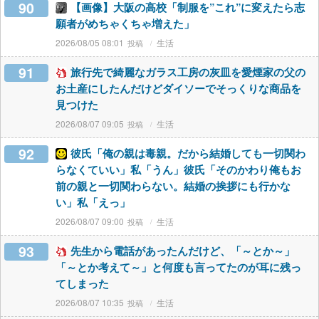
90
【画像】大阪の高校「制服を”これ”に変えたら志
願者がめちゃくちゃ増えた」
2026/08/05 08:01
生活
91
旅行先で綺麗なガラス工房の灰皿を愛煙家の父の
お土産にしたんだけどダイソーでそっくりな商品を
見つけた
2026/08/07 09:05
生活
92
彼氏「俺の親は毒親。だから結婚しても一切関わ
らなくていい」私「うん」彼氏「そのかわり俺もお
前の親と一切関わらない。結婚の挨拶にも行かな
い」私「えっ」
2026/08/07 09:00
生活
93
先生から電話があったんだけど、「～とか～」
「～とか考えて～」と何度も言ってたのが耳に残っ
てしまった
2026/08/07 10:35
生活