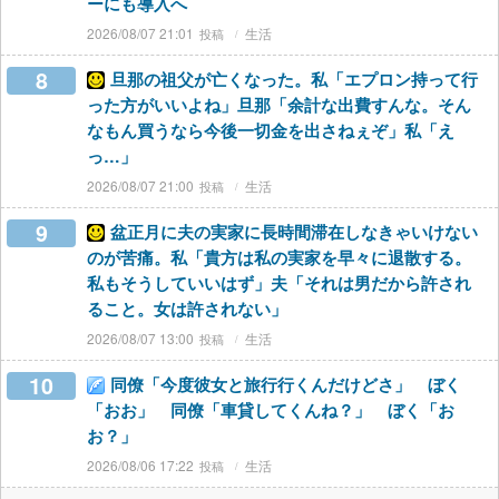
ーにも導入へ
2026/08/07 21:01
生活
8
旦那の祖父が亡くなった。私「エプロン持って行
った方がいいよね」旦那「余計な出費すんな。そん
なもん買うなら今後一切金を出さねぇぞ」私「え
っ…」
2026/08/07 21:00
生活
9
盆正月に夫の実家に長時間滞在しなきゃいけない
のが苦痛。私「貴方は私の実家を早々に退散する。
私もそうしていいはず」夫「それは男だから許され
ること。女は許されない」
2026/08/07 13:00
生活
10
同僚「今度彼女と旅行行くんだけどさ」 ぼく
「おお」 同僚「車貸してくんね？」 ぼく「お
お？」
2026/08/06 17:22
生活