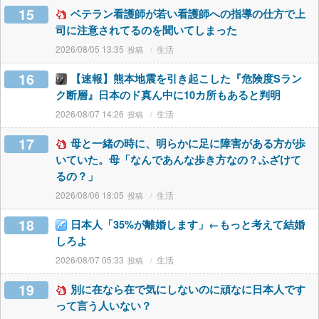
15
ベテラン看護師が若い看護師への指導の仕方で上
司に注意されてるのを聞いてしまった
2026/08/05 13:35
生活
16
【速報】熊本地震を引き起こした『危険度Sラン
ク断層』日本のド真ん中に10カ所もあると判明
2026/08/07 14:26
生活
17
母と一緒の時に、明らかに足に障害がある方が歩
いていた。母「なんであんな歩き方なの？ふざけて
るの？」
2026/08/06 18:05
生活
18
日本人「35%が離婚します」←もっと考えて結婚
しろよ
2026/08/07 05:33
生活
19
別に在なら在で気にしないのに頑なに日本人です
って言う人いない？