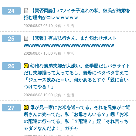
24
【賛否両論】バツイチ子連れの私、彼氏が結婚を
拒む理由がコレｗｗｗｗｗ
2026/08/07 06:10
生活
25
【悲報】有吉弘行さん、また匂わせポスト
wwwwwwwwwwwwwwwwwwwwwwwwwww
2026/08/07 15:00
生活
26
幼稚な義弟夫婦が大嫌い。低学歴だしパラサイト
だし夫婦揃って太ってるし。義母にベタベタ甘えて
「ジュース飲みた～い」何かあるとすぐ「親に言い
つけてやる！」
2026/08/08 19:00
生活
27
母が兄一家にお米を送ってる。それを兄嫁がご近
所さんに売ってた。私「お母さんいる？」甥「お米
の配達に行ってる」私「？配達？」姪「それ言っち
ゃダメなんだよ！」ガチャ