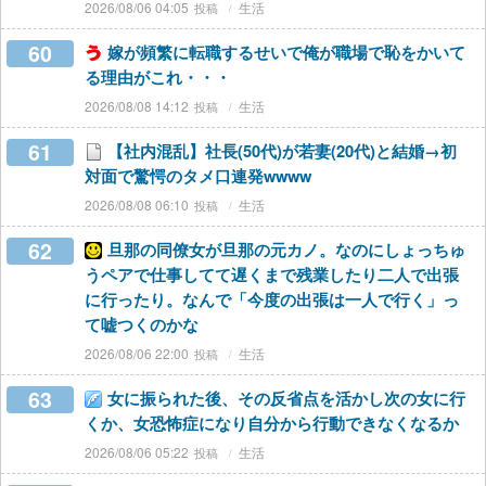
2026/08/06 04:05
生活
60
嫁が頻繁に転職するせいで俺が職場で恥をかいて
る理由がこれ・・・
2026/08/08 14:12
生活
61
【社内混乱】社長(50代)が若妻(20代)と結婚→初
対面で驚愕のタメ口連発wwww
2026/08/08 06:10
生活
62
旦那の同僚女が旦那の元カノ。なのにしょっちゅ
うペアで仕事してて遅くまで残業したり二人で出張
に行ったり。なんで「今度の出張は一人で行く」っ
て嘘つくのかな
2026/08/06 22:00
生活
63
女に振られた後、その反省点を活かし次の女に行
くか、女恐怖症になり自分から行動できなくなるか
2026/08/06 05:22
生活