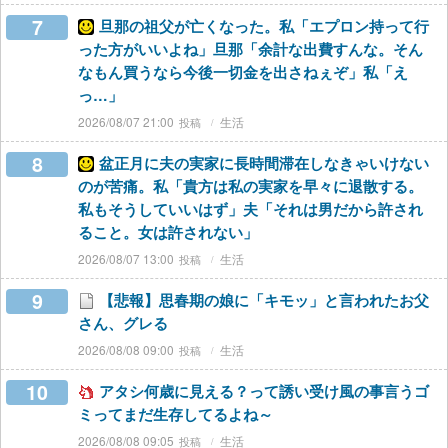
7
旦那の祖父が亡くなった。私「エプロン持って行
った方がいいよね」旦那「余計な出費すんな。そん
なもん買うなら今後一切金を出さねぇぞ」私「え
っ…」
2026/08/07 21:00
生活
8
盆正月に夫の実家に長時間滞在しなきゃいけない
のが苦痛。私「貴方は私の実家を早々に退散する。
私もそうしていいはず」夫「それは男だから許され
ること。女は許されない」
2026/08/07 13:00
生活
9
【悲報】思春期の娘に「キモッ」と言われたお父
さん、グレる
2026/08/08 09:00
生活
10
アタシ何歳に見える？って誘い受け風の事言うゴ
ミってまだ生存してるよね～
2026/08/08 09:05
生活