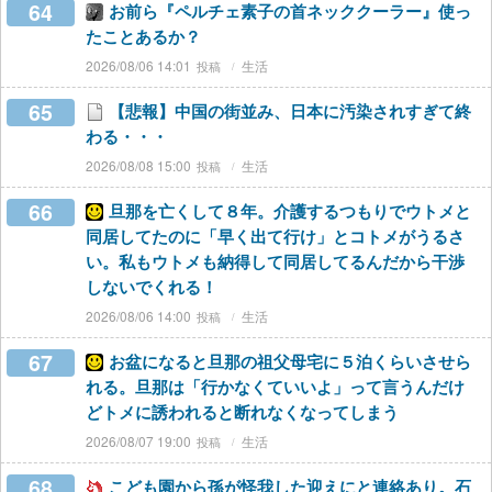
64
お前ら『ペルチェ素子の首ネッククーラー』使っ
たことあるか？
2026/08/06 14:01
生活
65
【悲報】中国の街並み、日本に汚染されすぎて終
わる・・・
2026/08/08 15:00
生活
66
旦那を亡くして８年。介護するつもりでウトメと
同居してたのに「早く出て行け」とコトメがうるさ
い。私もウトメも納得して同居してるんだから干渉
しないでくれる！
2026/08/06 14:00
生活
67
お盆になると旦那の祖父母宅に５泊くらいさせら
れる。旦那は「行かなくていいよ」って言うんだけ
どトメに誘われると断れなくなってしまう
2026/08/07 19:00
生活
68
こども園から孫が怪我した迎えにと連絡あり。石