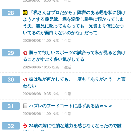
2026/08/07 15:00
生活
28
「私さんはプロだから」障害のある甥を私に預け
ようとする義兄嫁、甥を溺愛し勝手に預かってしま
う夫。義兄に叱ってもらっても「兄貴より俺になつ
いてるのが面白くないのかな」だって
2026/08/08 11:00
生活
29
勝って欲しいスポーツの試合って私が見ると負け
ることがすごく多い気がしてる
2026/08/06 10:35
生活
30
彼は私が何かしても、一度も「ありがとう」と言
わない
2026/08/08 19:35
生活
31
ハズレのフードコートに必ずある店ｗｗｗ
2026/08/06 11:00
生活
32
24歳の嫁に性的な魅力を感じなくなったので離