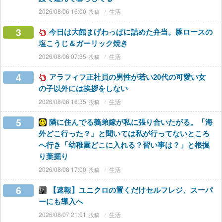
2026/08/06 16:00
生活
3
今日は大館まげわっぱに詰めた弁当。豚ロースの
塩こうじ＆ガーリック焼き
2026/08/06 07:35
生活
4
アラフィフ正社員の男性が若い20代の可愛い女
の子以外には挨拶をしない
2026/08/06 16:35
生活
5
隣に住んでる義弟嫁が私に張り合いたがる。「海
外どこ行った？」と聞いては私が行ってないところ
へ行き「幼稚園どこに入れる？習い事は？」と根掘
り葉掘り
2026/08/08 17:00
生活
6
【速報】ユニクロの置くだけセルフレジ、スーパ
ーにも導入へ
2026/08/07 21:01
生活