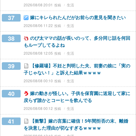
2026/08/08 20:01
生活
37
嫁にキレられたんだがお前らの意見を聞きたい
2026/08/06 11:22
生活
38
のび太ママの話が長いのって、多分同じ話を何回
もループしてるよね
2026/08/08 12:05
生活
39
【修羅場】不妊と判明した夫、前妻の娘に「実の
子じゃない！」と訴えた結果ｗｗｗｗ
2026/08/08 00:10
生活
40
嫁の動きが怪しい。子供を保育園に送迎して家に
戻らず誰かとコーヒーを飲んでる
2026/08/08 00:12
生活
41
【衝撃】嫁の言葉に確信！5年間拒否の末、離婚
を決意した理由が切なすぎるｗｗｗｗ
2026/08/08 12:10
生活