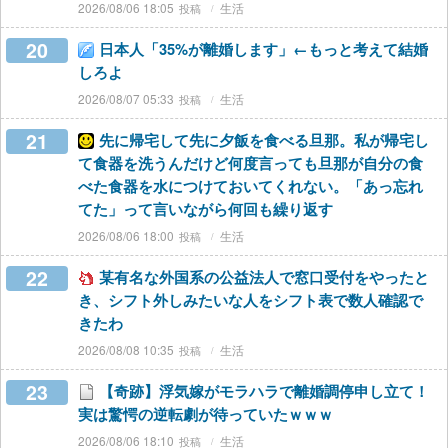
2026/08/06 18:05
生活
20
日本人「35%が離婚します」←もっと考えて結婚
しろよ
2026/08/07 05:33
生活
21
先に帰宅して先に夕飯を食べる旦那。私が帰宅し
て食器を洗うんだけど何度言っても旦那が自分の食
べた食器を水につけておいてくれない。「あっ忘れ
てた」って言いながら何回も繰り返す
2026/08/06 18:00
生活
22
某有名な外国系の公益法人で窓口受付をやったと
き、シフト外しみたいな人をシフト表で数人確認で
きたわ
2026/08/08 10:35
生活
23
【奇跡】浮気嫁がモラハラで離婚調停申し立て！
実は驚愕の逆転劇が待っていたｗｗｗ
2026/08/06 18:10
生活