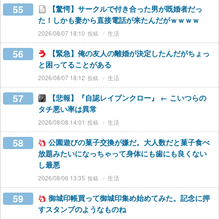
55
【驚愕】サークルで付き合った男が既婚者だっ
た！しかも妻から直接電話が来たんだがｗｗｗｗ
2026/08/07 18:10
生活
56
【緊急】俺の友人の離婚が決定したんだがちょっ
と困ってることがある
2026/08/07 18:12
生活
57
【悲報】『自認レイブンクロー』 ← こいつらの
タチ悪い率は異常
2026/08/08 14:01
生活
58
公園遊びの菓子交換が嫌だ。大人数だと菓子食べ
放題みたいになっちゃって身体にも歯にも良くない
し最悪
2026/08/06 13:35
生活
59
御城印帳買って御城印集め始めてみた。記念に押
すスタンプのようなものね