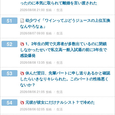
ったのに本気に取られて離婚を言い渡された
2026/08/08 21:00
生活
51
幼少ワイ「ワインってぶどうジュースの上位互換
なんやろなぁ」
2026/08/07 09:00
生活
52
1、2年生の間で欠席者が多数出ているのに閉鎖
しなかったせいで私立高一般入試週の前に3年生で
感染爆発
2026/08/08 13:35
生活
53
休んだ翌日、先輩パートに申し送りあるかと確認
したらいきなりキレられた。このパートの性格悪く
ないか？
2026/08/06 21:05
生活
54
元彼が彼女にだけナルシスト？で冷めた
2026/08/06 02:05
生活