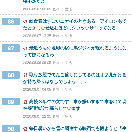
寝不足だよ
2026/08/07 02:05
生活
86
給食着はすごいニオイのときある。アイロンあて
たときにむせ込むほどにクッッッサ！ってなる
2026/08/07 13:35
生活
87
最近うちの地域の駅に鳩ジジイが現れるようにな
って嫌になるわ
2026/08/06 09:05
生活
88
取り放題でてんこ盛りにしてるのはまあ見かける
が持ち帰りはなしでしょう、、、
2026/08/07 04:05
生活
89
高校３年生の女です。家が嫌いすぎて家を出て現
在養護施設で暮らしています
2026/08/07 22:35
生活
90
毎日暑いから雪に関連する映画でも観ようと「生