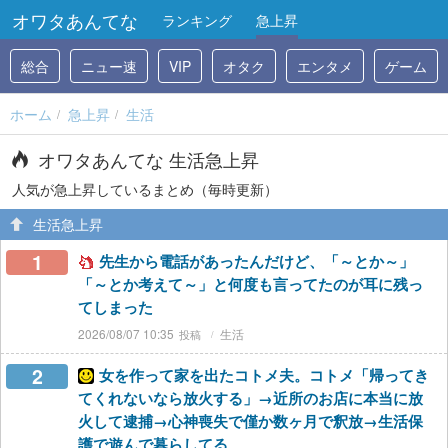
オワタあんてな
ランキング
急上昇
総合
ニュー速
VIP
オタク
エンタメ
ゲーム
ホーム
急上昇
生活
オワタあんてな 生活急上昇
人気が急上昇しているまとめ（毎時更新）
生活急上昇
1
先生から電話があったんだけど、「～とか～」
「～とか考えて～」と何度も言ってたのが耳に残っ
てしまった
2026/08/07 10:35
生活
2
女を作って家を出たコトメ夫。コトメ「帰ってき
てくれないなら放火する」→近所のお店に本当に放
火して逮捕→心神喪失で僅か数ヶ月で釈放→生活保
護で遊んで暮らしてる