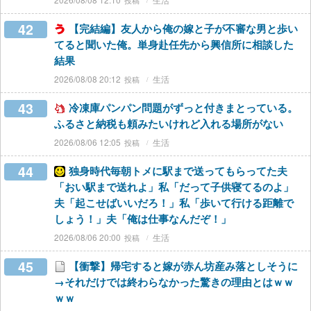
42
【完結編】友人から俺の嫁と子が不審な男と歩い
てると聞いた俺。単身赴任先から興信所に相談した
結果
2026/08/08 20:12
生活
43
冷凍庫パンパン問題がずっと付きまとっている。
ふるさと納税も頼みたいけれど入れる場所がない
2026/08/06 12:05
生活
44
独身時代毎朝トメに駅まで送ってもらってた夫
「おい駅まで送れよ」私「だって子供寝てるのよ」
夫「起こせばいいだろ！」私「歩いて行ける距離で
しょう！」夫「俺は仕事なんだぞ！」
2026/08/06 20:00
生活
45
【衝撃】帰宅すると嫁が赤ん坊産み落としそうに
→それだけでは終わらなかった驚きの理由とはｗｗ
ｗｗ