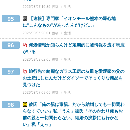
2026/08/07 16:35
生活
95
【速報】専門家「イオンモール熊本の爆心地
に”こんなもの”があったんだけど…」
2026/08/06 20:01
生活
96
何処情報か知らんけど定期的に嘘情報を流す馬鹿
がいる
2026/08/08 02:05
生活
97
旅行先で綺麗なガラス工房の灰皿を愛煙家の父の
お土産にしたんだけどダイソーでそっくりな商品を
見つけた
2026/08/07 09:05
生活
98
彼氏「俺の親は毒親。だから結婚しても一切関わ
らなくていい」私「うん」彼氏「そのかわり俺もお
前の親と一切関わらない。結婚の挨拶にも行かな
い」私「えっ」