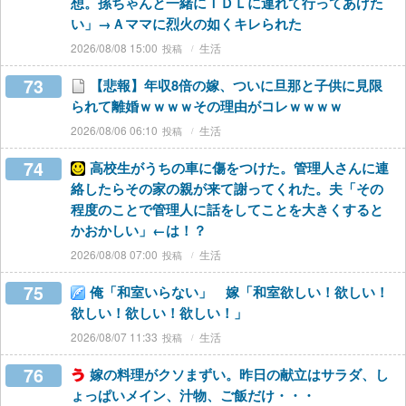
想。孫ちゃんと一緒にＴＤＬに連れて行ってあげた
い」→Ａママに烈火の如くキレられた
2026/08/08 15:00
生活
73
【悲報】年収8倍の嫁、ついに旦那と子供に見限
られて離婚ｗｗｗｗその理由がコレｗｗｗｗ
2026/08/06 06:10
生活
74
高校生がうちの車に傷をつけた。管理人さんに連
絡したらその家の親が来て謝ってくれた。夫「その
程度のことで管理人に話をしてことを大きくすると
かおかしい」←は！？
2026/08/08 07:00
生活
75
俺「和室いらない」 嫁「和室欲しい！欲しい！
欲しい！欲しい！欲しい！」
2026/08/07 11:33
生活
76
嫁の料理がクソまずい。昨日の献立はサラダ、し
ょっぱいメイン、汁物、ご飯だけ・・・