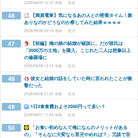
2026/08/06 12:10
生活
46
【満員電車】気になるあの人との密着タイム！脈
ありなのかどうなのか察してみた結果ｗｗｗｗ
2026/08/06 00:10
生活
47
【前編】俺の娘の結婚が破談に。だが彼氏は
「2000万の土地」を購入。こじれた二人は想像以上
の修羅場に
2026/08/06 12:12
生活
48
彼女と結婚の話をしていた時に言われたことが衝
撃だった
2026/08/08 21:05
生活
49
1日3食食費およそ2500円って多い？
2026/08/07 17:44
生活
50
「お食い初めなんて俺になんのメリットがある
の」「そんなに大変なら育児やめれば？」冗談で言