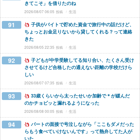
きてこそ」を借りたのね
2026/08/07 06:05
生活
91
子供がバイトで貯めた資金で旅行中の話だけど、
ちょっとお金足りないから貸してくれる？って連絡
きた
2026/08/05 22:35
生活
92
子どもが中学受験してる知り合い、たくさん受け
させてるけど合格したの通えない距離の学校だけら
しい
2026/08/07 07:35
生活
93
33歳くらいから太ったせいか加齢で＊が緩んだ
のかチョビッと漏れるようになった
2026/08/08 00:05
生活
94
パートの面接で号泣しながら「ここもダメだった
らもう食べていけないんです」って熱弁してた人が
いた