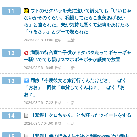
11
ウトのセクハラを夫に泣いて訴えても「いいじゃ
ないかそのくらい。我慢してたらご褒美あげるか
ら」と迫られた。夫が気持ち悪くて悲鳴をあげたら
「うるさい」とグーで殴られた
2026/08/08 09:00
生活
12
病院の待合室で子供がドタバタ走ってギャーギャ
ー騒いでても親はスマホポチポチか談笑で放置
2026/08/08 18:05
生活
13
同僚「今度彼女と旅行行くんだけどさ」 ぼく
「おお」 同僚「車貸してくんね？」 ぼく「お
お？」
2026/08/06 17:22
生活
14
【悲報】クロちゃん、とち狂ったツイートをする
2026/08/07 04:00
生活
15
【悲報】俺の行為人生があと5年wwwwその理由