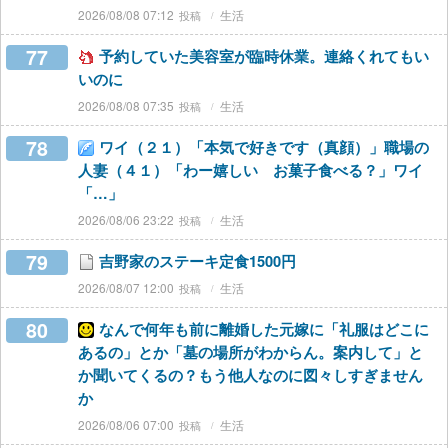
2026/08/08 07:12
生活
77
予約していた美容室が臨時休業。連絡くれてもい
いのに
2026/08/08 07:35
生活
78
ワイ（２１）「本気で好きです（真顔）」職場の
人妻（４１）「わー嬉しい お菓子食べる？」ワイ
「…」
2026/08/06 23:22
生活
79
吉野家のステーキ定食1500円
2026/08/07 12:00
生活
80
なんで何年も前に離婚した元嫁に「礼服はどこに
あるの」とか「墓の場所がわからん。案内して」と
か聞いてくるの？もう他人なのに図々しすぎません
か
2026/08/06 07:00
生活