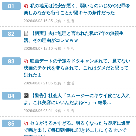
81
私の地元は治安が悪く、弱いものいじめや犯罪を
楽しみながら行うことが陽キャの条件だった
2026/08/08 16:35
生活
82
【切実】夫に無理と言われた私の7年の無視生
活、その理由がコレｗｗｗ
2026/08/07 12:10
生活
83
映画デートの予定をドタキャンされて、見てない
映画のチケ代を奢らされて、これはダメだと思って
別れたよ
2026/08/07 21:05
生活
84
【警告】社会人「スムージーにキウイ皮ごと入れ
よ。これ美容にいいんだよね〜」→ 結果…
2026/08/06 08:01
生活
85
セミがうるさすぎる。明るくなったら即座に爆音
で鳴き出して毎日朝4時に叩き起こしにくるせいで