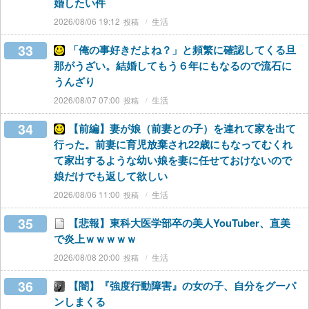
婚したい件
2026/08/06 19:12
生活
33
「俺の事好きだよね？」と頻繁に確認してくる旦
那がうざい。結婚してもう６年にもなるので流石に
うんざり
2026/08/07 07:00
生活
34
【前編】妻が娘（前妻との子）を連れて家を出て
行った。前妻に育児放棄され22歳にもなってむくれ
て家出するような幼い娘を妻に任せておけないので
娘だけでも返して欲しい
2026/08/06 11:00
生活
35
【悲報】東科大医学部卒の美人YouTuber、直美
で炎上ｗｗｗｗｗ
2026/08/08 20:00
生活
36
【闇】『強度行動障害』の女の子、自分をグーパ
ンしまくる