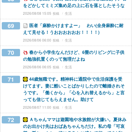
をどかしてミミズ集め足の上に石を落としたそうな
2026/08/08 15:05
生活
69
医者「麻酔かけますよー」 わい(全身麻酔に耐
えて見せる！うおおおおおお！！！！)
2026/08/06 06:00
生活
70
春から小学生なんだけど、6畳のリビングに子供
の勉強机置くのって無理だよね
2026/08/06 06:05
生活
71
44歳無職です。精神科に通院中で生活保護を受
けてます。妻に酷いことばかりしたので離婚されそ
うです。「働くから」「心を入れ替えるから」と言
っても信じてもらえません。助けて
2026/08/07 11:00
生活
72
Ａちゃんママは遊園地や水族館が大嫌い。夏休み
のお出かけ先はおばあちゃんちだけ。私の母「可哀