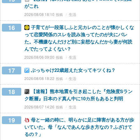
がこれ
2026/08/08 18:10
生活
16
子育てが一段落しふと元カレのことが懐かしくな
って恋愛関係のスレを読み漁ってたのが夫にバレ
た。不機嫌なんだけど別に妄想なんだから妻が何読
んでたってよくない？
2026/08/06 09:00
生活
17
ぶっちゃけ22歳超えた女ってキツくね？
2026/08/08 18:22
生活
18
【速報】熊本地震を引き起こした『危険度Sラン
ク断層』日本のド真ん中に10カ所もあると判明
2026/08/07 14:26
生活
19
母と一緒の時に、明らかに足に障害がある方が歩
いていた。母「なんであんな歩き方なの？ふざけて
るの？」