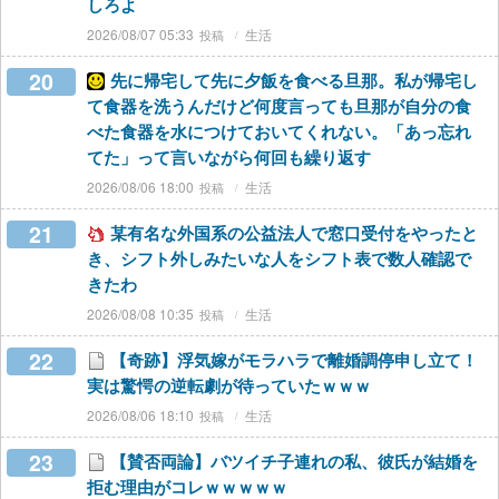
しろよ
2026/08/07 05:33
生活
20
先に帰宅して先に夕飯を食べる旦那。私が帰宅し
て食器を洗うんだけど何度言っても旦那が自分の食
べた食器を水につけておいてくれない。「あっ忘れ
てた」って言いながら何回も繰り返す
2026/08/06 18:00
生活
21
某有名な外国系の公益法人で窓口受付をやったと
き、シフト外しみたいな人をシフト表で数人確認で
きたわ
2026/08/08 10:35
生活
22
【奇跡】浮気嫁がモラハラで離婚調停申し立て！
実は驚愕の逆転劇が待っていたｗｗｗ
2026/08/06 18:10
生活
23
【賛否両論】バツイチ子連れの私、彼氏が結婚を
拒む理由がコレｗｗｗｗｗ