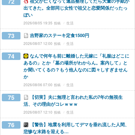
72
祖父が亡くなって遺品整理してたら大量の手紙が
出てきた。全部同じ女性で祖父と恋愛関係だったっ
ぽい
2026/08/05 19:35
生活
73
吉野家のステーキ定食1500円
2026/08/07 12:00
生活
74
なんで何年も前に離婚した元嫁に「礼服はどこに
あるの」とか「墓の場所がわからん。案内して」と
か聞いてくるの？もう他人なのに図々しすぎません
か
2026/08/06 07:00
生活
75
【切実】夫に無理と言われた私の7年の無視生
活、その理由がコレｗｗｗ
2026/08/07 12:10
生活
76
【警告】地震を利用してデマを垂れ流した人間、
悲惨な末路を迎える…