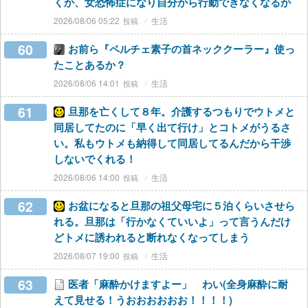
くか、女恐怖症になり自分から行動できなくなるか
2026/08/06 05:22
生活
60
お前ら『ペルチェ素子の首ネッククーラー』使っ
たことあるか？
2026/08/06 14:01
生活
61
旦那を亡くして８年。介護するつもりでウトメと
同居してたのに「早く出て行け」とコトメがうるさ
い。私もウトメも納得して同居してるんだから干渉
しないでくれる！
2026/08/06 14:00
生活
62
お盆になると旦那の祖父母宅に５泊くらいさせら
れる。旦那は「行かなくていいよ」って言うんだけ
どトメに誘われると断れなくなってしまう
2026/08/07 19:00
生活
63
医者「麻酔かけますよー」 わい(全身麻酔に耐
えて見せる！うおおおおおお！！！！)