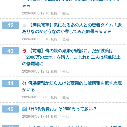
ｗｗ
2026/08/06 12:10
生活
42
【満員電車】気になるあの人との密着タイム！脈
ありなのかどうなのか察してみた結果ｗｗｗｗ
2026/08/06 00:10
生活
43
【前編】俺の娘の結婚が破談に。だが彼氏は
「2000万の土地」を購入。こじれた二人は想像以上
の修羅場に
2026/08/06 12:12
生活
44
何処情報か知らんけど定期的に嘘情報を流す馬鹿
がいる
2026/08/08 02:05
生活
45
1日3食食費およそ2500円って多い？
2026/08/07 17:44
生活