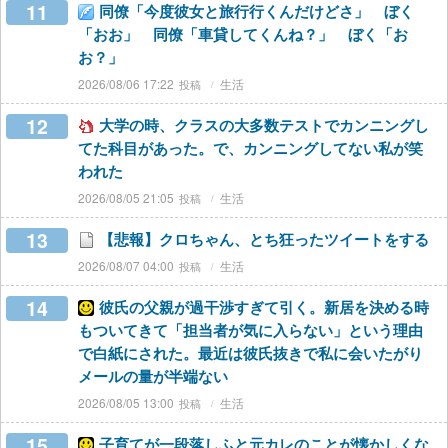
11
同僚「今度彼女と旅行行くんだけどさ」 ぼく
「おお」 同僚「車貸してくんね？」 ぼく「お
お？」
2026/08/06 17:22
生活
12
大学の時、クラスの大多数テストでカンニングし
てた科目があった。で、カンニングしてない私が笑
われた
2026/08/05 21:05
生活
13
【悲報】クロちゃん、とち狂ったツイートをする
2026/08/07 04:00
生活
14
彼氏の父親が過干渉すぎて引く。新居を決める時
もついてきて「担当者が気に入らない」という理由
で白紙にされた。最近は彼氏抜きで私に会いたがり
メールの量が半端ない
2026/08/05 13:00
生活
15
子育てが一段落しふと元カレのことが懐かしくな