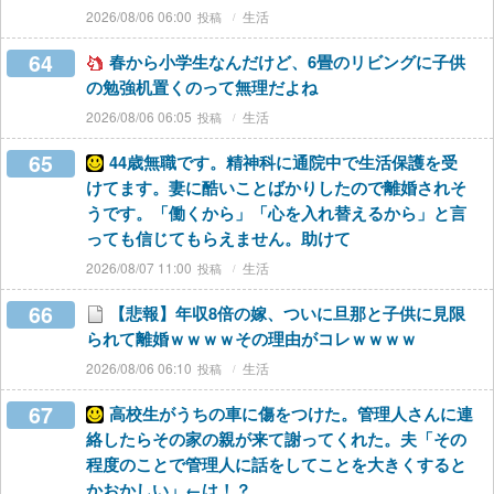
2026/08/06 06:00
生活
64
春から小学生なんだけど、6畳のリビングに子供
の勉強机置くのって無理だよね
2026/08/06 06:05
生活
65
44歳無職です。精神科に通院中で生活保護を受
けてます。妻に酷いことばかりしたので離婚されそ
うです。「働くから」「心を入れ替えるから」と言
っても信じてもらえません。助けて
2026/08/07 11:00
生活
66
【悲報】年収8倍の嫁、ついに旦那と子供に見限
られて離婚ｗｗｗｗその理由がコレｗｗｗｗ
2026/08/06 06:10
生活
67
高校生がうちの車に傷をつけた。管理人さんに連
絡したらその家の親が来て謝ってくれた。夫「その
程度のことで管理人に話をしてことを大きくすると
かおかしい」←は！？