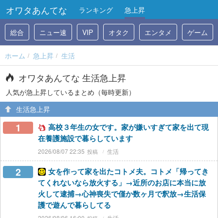
オワタあんてな
ランキング
急上昇
総合
ニュー速
VIP
オタク
エンタメ
ゲーム
ホーム
急上昇
生活
オワタあんてな 生活急上昇
人気が急上昇しているまとめ（毎時更新）
生活急上昇
1
高校３年生の女です。家が嫌いすぎて家を出て現
在養護施設で暮らしています
2026/08/07 22:35
生活
2
女を作って家を出たコトメ夫。コトメ「帰ってき
てくれないなら放火する」→近所のお店に本当に放
火して逮捕→心神喪失で僅か数ヶ月で釈放→生活保
護で遊んで暮らしてる
2026/08/06 16:00
生活