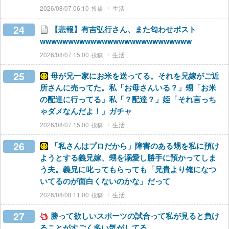
2026/08/07 06:10
生活
24
【悲報】有吉弘行さん、また匂わせポスト
wwwwwwwwwwwwwwwwwwwwwwwwwww
2026/08/07 15:00
生活
25
母が兄一家にお米を送ってる。それを兄嫁がご近
所さんに売ってた。私「お母さんいる？」甥「お米
の配達に行ってる」私「？配達？」姪「それ言っち
ゃダメなんだよ！」ガチャ
2026/08/07 15:00
生活
26
「私さんはプロだから」障害のある甥を私に預け
ようとする義兄嫁、甥を溺愛し勝手に預かってしま
う夫。義兄に叱ってもらっても「兄貴より俺になつ
いてるのが面白くないのかな」だって
2026/08/08 11:00
生活
27
勝って欲しいスポーツの試合って私が見ると負け
ることがすごく多い気がしてる