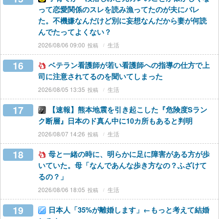
って恋愛関係のスレを読み漁ってたのが夫にバレ
た。不機嫌なんだけど別に妄想なんだから妻が何読
んでたってよくない？
2026/08/06 09:00
生活
16
ベテラン看護師が若い看護師への指導の仕方で上
司に注意されてるのを聞いてしまった
2026/08/05 13:35
生活
17
【速報】熊本地震を引き起こした『危険度Sラン
ク断層』日本のド真ん中に10カ所もあると判明
2026/08/07 14:26
生活
18
母と一緒の時に、明らかに足に障害がある方が歩
いていた。母「なんであんな歩き方なの？ふざけて
るの？」
2026/08/06 18:05
生活
19
日本人「35%が離婚します」←もっと考えて結婚