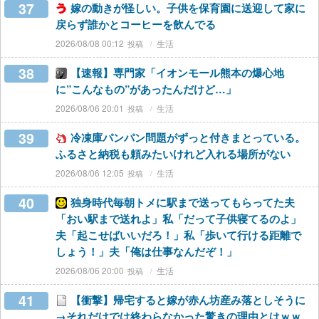
37
嫁の動きが怪しい。子供を保育園に送迎して家に
戻らず誰かとコーヒーを飲んでる
2026/08/08 00:12
生活
38
【速報】専門家「イオンモール熊本の爆心地
に”こんなもの”があったんだけど…」
2026/08/06 20:01
生活
39
冷凍庫パンパン問題がずっと付きまとっている。
ふるさと納税も頼みたいけれど入れる場所がない
2026/08/06 12:05
生活
40
独身時代毎朝トメに駅まで送ってもらってた夫
「おい駅まで送れよ」私「だって子供寝てるのよ」
夫「起こせばいいだろ！」私「歩いて行ける距離で
しょう！」夫「俺は仕事なんだぞ！」
2026/08/06 20:00
生活
41
【衝撃】帰宅すると嫁が赤ん坊産み落としそうに
→それだけでは終わらなかった驚きの理由とはｗｗ