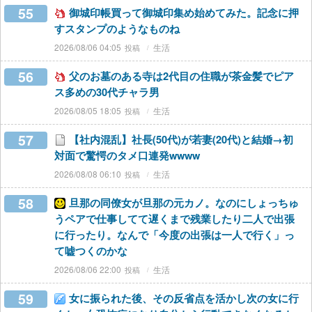
55
御城印帳買って御城印集め始めてみた。記念に押
すスタンプのようなものね
2026/08/06 04:05
生活
56
父のお墓のある寺は2代目の住職が茶金髪でピア
ス多めの30代チャラ男
2026/08/05 18:05
生活
57
【社内混乱】社長(50代)が若妻(20代)と結婚→初
対面で驚愕のタメ口連発wwww
2026/08/08 06:10
生活
58
旦那の同僚女が旦那の元カノ。なのにしょっちゅ
うペアで仕事してて遅くまで残業したり二人で出張
に行ったり。なんで「今度の出張は一人で行く」っ
て嘘つくのかな
2026/08/06 22:00
生活
59
女に振られた後、その反省点を活かし次の女に行