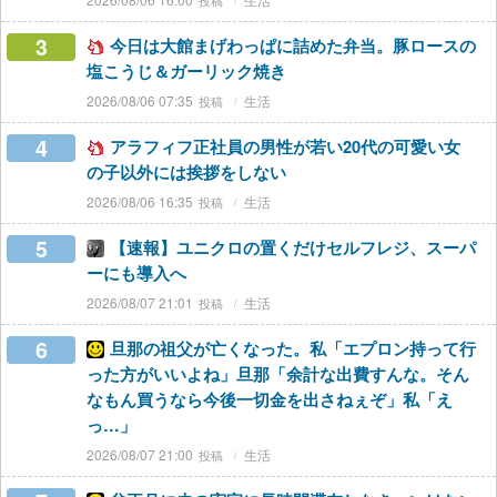
3
今日は大館まげわっぱに詰めた弁当。豚ロースの
塩こうじ＆ガーリック焼き
2026/08/06 07:35
生活
4
アラフィフ正社員の男性が若い20代の可愛い女
の子以外には挨拶をしない
2026/08/06 16:35
生活
5
【速報】ユニクロの置くだけセルフレジ、スーパ
ーにも導入へ
2026/08/07 21:01
生活
6
旦那の祖父が亡くなった。私「エプロン持って行
った方がいいよね」旦那「余計な出費すんな。そん
なもん買うなら今後一切金を出さねぇぞ」私「え
っ…」
2026/08/07 21:00
生活