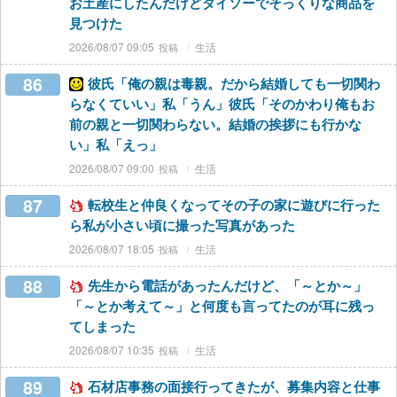
お土産にしたんだけどダイソーでそっくりな商品を
見つけた
2026/08/07 09:05
生活
86
彼氏「俺の親は毒親。だから結婚しても一切関わ
らなくていい」私「うん」彼氏「そのかわり俺もお
前の親と一切関わらない。結婚の挨拶にも行かな
い」私「えっ」
2026/08/07 09:00
生活
87
転校生と仲良くなってその子の家に遊びに行った
ら私が小さい頃に撮った写真があった
2026/08/07 18:05
生活
88
先生から電話があったんだけど、「～とか～」
「～とか考えて～」と何度も言ってたのが耳に残っ
てしまった
2026/08/07 10:35
生活
89
石材店事務の面接行ってきたが、募集内容と仕事