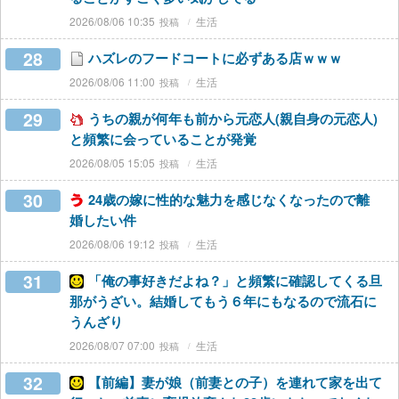
2026/08/06 10:35
生活
28
ハズレのフードコートに必ずある店ｗｗｗ
2026/08/06 11:00
生活
29
うちの親が何年も前から元恋人(親自身の元恋人)
と頻繁に会っていることが発覚
2026/08/05 15:05
生活
30
24歳の嫁に性的な魅力を感じなくなったので離
婚したい件
2026/08/06 19:12
生活
31
「俺の事好きだよね？」と頻繁に確認してくる旦
那がうざい。結婚してもう６年にもなるので流石に
うんざり
2026/08/07 07:00
生活
32
【前編】妻が娘（前妻との子）を連れて家を出て