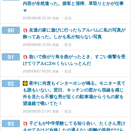
内容が全然違った。接客と清掃、草取りとかが仕事
ｗ
2026/08/06 22:35
生活
90
友達の家に遊びに行ったらアルバムに私の写真が
飾ってあった。しかも私が知らない写真
2026/08/06 15:05
生活
91
急いで曲がり角を曲がったとき、すごい衝撃を受
けてリアルに2ｍくらいふっとんだ
2026/08/07 00:05
生活
92
夜中に何度もインターホンが鳴る。モニター見て
も誰もいない。翌日、キッチンの窓から視線を感じ
外を見たら不審な男が近くの駐車場からうちの家を
望遠鏡で覗いてた！
2026/08/05 21:00
生活
93
子どもが中学受験してる知り合い、たくさん受け
させてるけど合格したの通えない距離の学校だけら