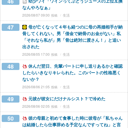
46
幼少ワイ「ワインってぶどうジュースの上位互換
なんやろなぁ」
2026/08/07 09:00
生活
47
母が亡くなって４年も経つのに母の再婚相手が納
骨してくれない。男「借金で納骨のお金がない」私
「それなら私が」男「骨は絶対に渡さん！」と追い
出された
2026/08/05 17:00
生活
48
休んだ翌日、先輩パートに申し送りあるかと確認
したらいきなりキレられた。このパートの性格悪く
ないか？
2026/08/06 21:05
生活
49
元彼が彼女にだけナルシスト？で冷めた
2026/08/06 02:05
生活
50
彼の母親と初めて食事した時に彼母が「私ちゃん
は結婚したら仕事辞める予定なんですってね」と言