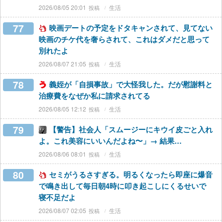
2026/08/05 20:01
生活
77
映画デートの予定をドタキャンされて、見てない
映画のチケ代を奢らされて、これはダメだと思って
別れたよ
2026/08/07 21:05
生活
78
義姪が「自損事故」で大怪我した。だが慰謝料と
治療費をなぜか私に請求されてる
2026/08/05 12:12
生活
79
【警告】社会人「スムージーにキウイ皮ごと入れ
よ。これ美容にいいんだよね〜」→ 結果…
2026/08/06 08:01
生活
80
セミがうるさすぎる。明るくなったら即座に爆音
で鳴き出して毎日朝4時に叩き起こしにくるせいで
寝不足だよ
2026/08/07 02:05
生活