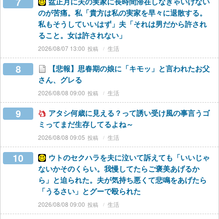
7
盆正月に夫の実家に長時間滞在しなきゃいけない
のが苦痛。私「貴方は私の実家を早々に退散する。
私もそうしていいはず」夫「それは男だから許され
ること。女は許されない」
2026/08/07 13:00
生活
8
【悲報】思春期の娘に「キモッ」と言われたお父
さん、グレる
2026/08/08 09:00
生活
9
アタシ何歳に見える？って誘い受け風の事言うゴ
ミってまだ生存してるよね～
2026/08/08 09:05
生活
10
ウトのセクハラを夫に泣いて訴えても「いいじゃ
ないかそのくらい。我慢してたらご褒美あげるか
ら」と迫られた。夫が気持ち悪くて悲鳴をあげたら
「うるさい」とグーで殴られた
2026/08/08 09:00
生活