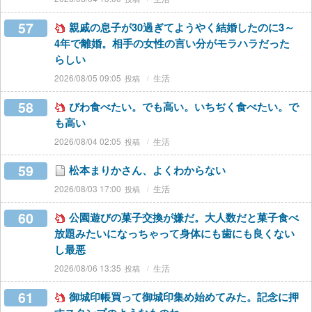
57
親戚の息子が30過ぎてようやく結婚したのに3～
4年で離婚。相手の女性の言い分がモラハラだった
らしい
2026/08/05 09:05
生活
58
びわ食べたい。でも高い。いちぢく食べたい。で
も高い
2026/08/04 02:05
生活
59
松本まりかさん、よくわからない
2026/08/03 17:00
生活
60
公園遊びの菓子交換が嫌だ。大人数だと菓子食べ
放題みたいになっちゃって身体にも歯にも良くない
し最悪
2026/08/06 13:35
生活
61
御城印帳買って御城印集め始めてみた。記念に押