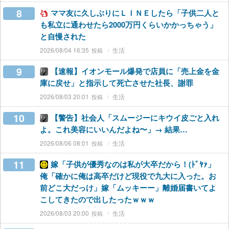
8
ママ友に久しぶりにＬＩＮＥしたら「子供二人と
も私立に通わせたら2000万円くらいかかっちゃう」
と自慢された
2026/08/04 16:35
生活
9
【速報】イオンモール爆発で店員に「売上金を金
庫に戻せ」と指示して死亡させた社長、謝罪
2026/08/03 20:01
生活
10
【警告】社会人「スムージーにキウイ皮ごと入れ
よ。これ美容にいいんだよね〜」→ 結果…
2026/08/06 08:01
生活
11
嫁「子供が優秀なのは私が大卒だから！(ﾄﾞﾔｧ」
俺「確かに俺は高卒だけど現役で九大に入った。お
前どこ大だっけ」嫁「ムッキーー」離婚届書いてよ
こしてきたので出したったｗｗｗ
2026/08/03 20:00
生活