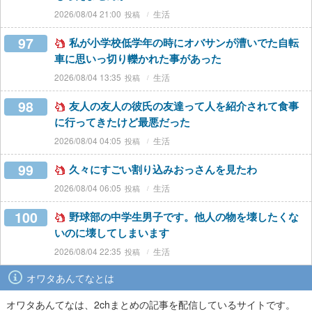
2026/08/04 21:00
生活
97
私が小学校低学年の時にオバサンが漕いでた自転
車に思いっ切り轢かれた事があった
2026/08/04 13:35
生活
98
友人の友人の彼氏の友達って人を紹介されて食事
に行ってきたけど最悪だった
2026/08/04 04:05
生活
99
久々にすごい割り込みおっさんを見たわ
2026/08/04 06:05
生活
100
野球部の中学生男子です。他人の物を壊したくな
いのに壊してしまいます
2026/08/04 22:35
生活
オワタあんてなとは
オワタあんてなは、2chまとめの記事を配信しているサイトです。