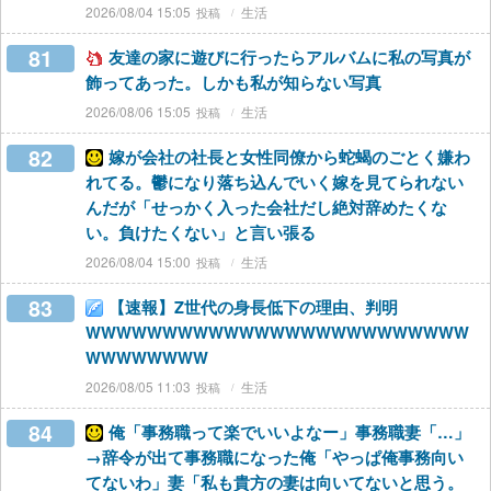
2026/08/04 15:05
生活
81
友達の家に遊びに行ったらアルバムに私の写真が
飾ってあった。しかも私が知らない写真
2026/08/06 15:05
生活
82
嫁が会社の社長と女性同僚から蛇蝎のごとく嫌わ
れてる。鬱になり落ち込んでいく嫁を見てられない
んだが「せっかく入った会社だし絶対辞めたくな
い。負けたくない」と言い張る
2026/08/04 15:00
生活
83
【速報】Z世代の身長低下の理由、判明
WWWWWWWWWWWWWWWWWWWWWWWWW
WWWWWWWW
2026/08/05 11:03
生活
84
俺「事務職って楽でいいよなー」事務職妻「…」
→辞令が出て事務職になった俺「やっぱ俺事務向い
てないわ」妻「私も貴方の妻は向いてないと思う。