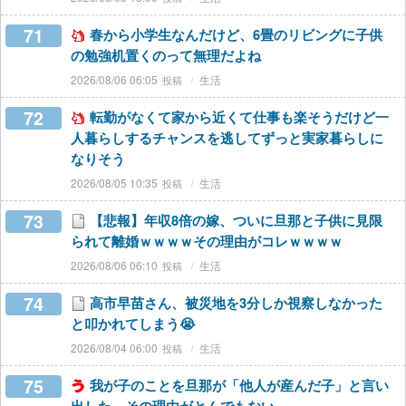
71
春から小学生なんだけど、6畳のリビングに子供
の勉強机置くのって無理だよね
2026/08/06 06:05
生活
72
転勤がなくて家から近くて仕事も楽そうだけど一
人暮らしするチャンスを逃してずっと実家暮らしに
なりそう
2026/08/05 10:35
生活
73
【悲報】年収8倍の嫁、ついに旦那と子供に見限
られて離婚ｗｗｗｗその理由がコレｗｗｗｗ
2026/08/06 06:10
生活
74
高市早苗さん、被災地を3分しか視察しなかった
と叩かれてしまう😭
2026/08/04 06:00
生活
75
我が子のことを旦那が「他人が産んだ子」と言い