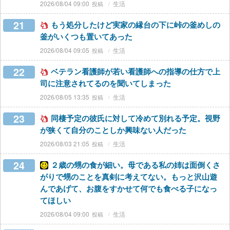
2026/08/04 09:00
生活
21
もう処分したけど実家の縁台の下に峠の釜めしの
釜がいくつも置いてあった
2026/08/04 09:05
生活
22
ベテラン看護師が若い看護師への指導の仕方で上
司に注意されてるのを聞いてしまった
2026/08/05 13:35
生活
23
同棲予定の彼氏に対して冷めて別れる予定。視野
が狭くて自分のことしか興味ない人だった
2026/08/03 21:05
生活
24
２歳の甥の食が細い。母である私の姉は面倒くさ
がりで甥のことを真剣に考えてない。もっと沢山遊
んであげて、お腹をすかせて何でも食べる子になっ
てほしい
2026/08/04 09:00
生活