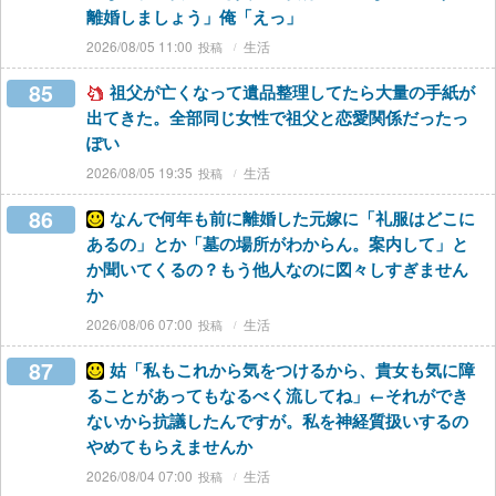
離婚しましょう」俺「えっ」
2026/08/05 11:00
生活
85
祖父が亡くなって遺品整理してたら大量の手紙が
出てきた。全部同じ女性で祖父と恋愛関係だったっ
ぽい
2026/08/05 19:35
生活
86
なんで何年も前に離婚した元嫁に「礼服はどこに
あるの」とか「墓の場所がわからん。案内して」と
か聞いてくるの？もう他人なのに図々しすぎません
か
2026/08/06 07:00
生活
87
姑「私もこれから気をつけるから、貴女も気に障
ることがあってもなるべく流してね」←それができ
ないから抗議したんですが。私を神経質扱いするの
やめてもらえませんか
2026/08/04 07:00
生活