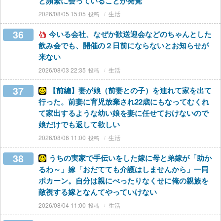
と頻繁に会っていることが発覚
2026/08/05 15:05
生活
36
今いる会社、なぜか歓送迎会などのちゃんとした
飲み会でも、開催の２日前にならないとお知らせが
来ない
2026/08/03 22:35
生活
37
【前編】妻が娘（前妻との子）を連れて家を出て
行った。前妻に育児放棄され22歳にもなってむくれ
て家出するような幼い娘を妻に任せておけないので
娘だけでも返して欲しい
2026/08/06 11:00
生活
38
うちの実家で手伝いをした嫁に母と弟嫁が「助か
るわ～」嫁「おだてても介護はしませんから」一同
ポカーン。自分は親にべったりなくせに俺の親族を
敵視する嫁となんてやっていけない
2026/08/04 11:00
生活