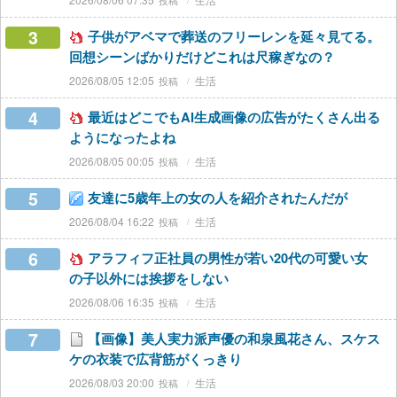
3
子供がアベマで葬送のフリーレンを延々見てる。
回想シーンばかりだけどこれは尺稼ぎなの？
2026/08/05 12:05
生活
4
最近はどこでもAI生成画像の広告がたくさん出る
ようになったよね
2026/08/05 00:05
生活
5
友達に5歳年上の女の人を紹介されたんだが
2026/08/04 16:22
生活
6
アラフィフ正社員の男性が若い20代の可愛い女
の子以外には挨拶をしない
2026/08/06 16:35
生活
7
【画像】美人実力派声優の和泉風花さん、スケス
ケの衣装で広背筋がくっきり
2026/08/03 20:00
生活