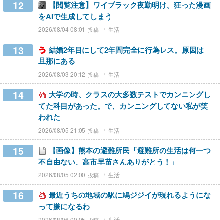
12
【閲覧注意】ワイブラック夜勤明け、狂った漫画
をAIで生成してしまう
2026/08/04 08:01
生活
13
結婚2年目にして2年間完全に行為レス。原因は
旦那にある
2026/08/03 20:12
生活
14
大学の時、クラスの大多数テストでカンニングし
てた科目があった。で、カンニングしてない私が笑
われた
2026/08/05 21:05
生活
15
【画像】熊本の避難所民「避難所の生活は何一つ
不自由ない、高市早苗さんありがとう！」
2026/08/05 02:00
生活
16
最近うちの地域の駅に鳩ジジイが現れるようにな
って嫌になるわ
2026/08/06 09:05
生活