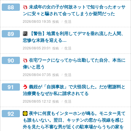
88
未成年の女の子が何故ネットで知り合ったオッサ
ンに安々と騙されて会ってしまうか疑問だった
2026/08/03 19:35
生活
89
【警告】地震を利用してデマを垂れ流した人間、
悲惨な末路を迎える…
2026/08/05 20:01
生活
90
在宅ワークになってから出勤してた自分、本当に
偉いと思う
2026/08/04 07:35
生活
91
義姪が「自損事故」で大怪我した。だが慰謝料と
治療費をなぜか私に請求されてる
2026/08/05 12:12
生活
92
夜中に何度もインターホンが鳴る。モニター見て
も誰もいない。翌日、キッチンの窓から視線を感じ
外を見たら不審な男が近くの駐車場からうちの家を