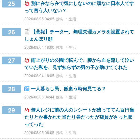
25
別に在なら在で気にしないのに頑なに日本人です
って言う人いない？
2026/08/05 04:05
生活
26
【悲報】チーター、無理矢理カメラを設置されて
しょんぼり顔
2026/08/04 18:00
生活
27
雨上がりの公園で転んで、膝から血を流して泣い
ていた私を、見ず知らずの男の子が助けてくれた
2026/08/04 18:05
生活
28
一人暮らし民、飯食う時何見てる？
2026/08/05 04:44
生活
29
無人レジに前の人のレシートが残っててん百円当
たりとか書かれた当たり券だったが店員がさっと取
ってった
2026/08/05 06:05
生活