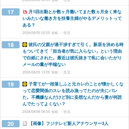
17
月1回出勤とか数ヶ月働いてまた数ヵ月全く来な
いみたいな働き方を扶養主婦がやるデメリットって
ある？
2026/08/05 02:05
生活
18
彼氏の父親が過干渉すぎて引く。新居を決める時
もついてきて「担当者が気に入らない」という理由
で白紙にされた。最近は彼氏抜きで私に会いたがり
メールの量が半端ない
2026/08/05 13:00
生活
19
子育てが一段落しふと元カレのことが懐かしくな
って恋愛関係のスレを読み漁ってたのが夫にバレ
た。不機嫌なんだけど別に妄想なんだから妻が何読
んでたってよくない？
2026/08/06 09:00
生活
20
【画像】フジテレビ新人アナウンサー3人