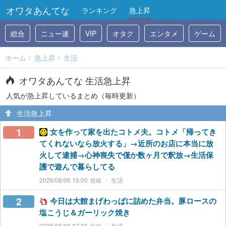
オワタあんてな
ランキング
急上昇
総合
ニュー速
VIP
オタク
エンタメ
ゲーム
ホーム
急上昇
生活
オワタあんてな 生活急上昇
人気が急上昇しているまとめ（毎時更新）
生活急上昇
1
女を作って家を出たコトメ夫。コトメ「帰ってき
てくれないなら放火する」→近所のお店に本当に放
火して逮捕→心神喪失で僅か数ヶ月で釈放→生活保
護で遊んで暮らしてる
2026/08/06 16:00
生活
2
今日は大館まげわっぱに詰めた弁当。豚ロースの
塩こうじ＆ガーリック焼き
2026/08/06 07:35
生活