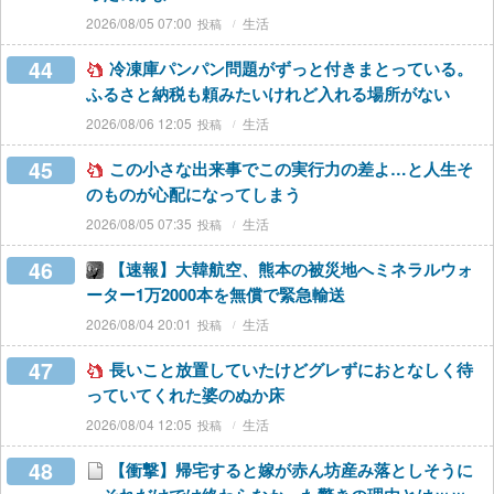
2026/08/05 07:00
生活
44
冷凍庫パンパン問題がずっと付きまとっている。
ふるさと納税も頼みたいけれど入れる場所がない
2026/08/06 12:05
生活
45
この小さな出来事でこの実行力の差よ…と人生そ
のものが心配になってしまう
2026/08/05 07:35
生活
46
【速報】大韓航空、熊本の被災地へミネラルウォ
ーター1万2000本を無償で緊急輸送
2026/08/04 20:01
生活
47
長いこと放置していたけどグレずにおとなしく待
っていてくれた婆のぬか床
2026/08/04 12:05
生活
48
【衝撃】帰宅すると嫁が赤ん坊産み落としそうに