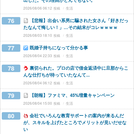
出した。その理由がとんでもない。
2026/08/06 06:12
生活
76
【悲報】出会い系男に騙された女さん「好きだっ
たなんて悔しい！」…その結末がコレｗｗｗｗ
2026/08/03 18:10
生活
77
既婚子持ちになって分かる事
2026/08/04 22:33
生活
78
裏切られた。プロの店で借金返済中に旦那からこ
んな仕打ちが待っていたなんて...
2026/08/04 06:12
生活
79
【朗報】ファミマ、45%増量キャンペーン
2026/08/04 15:00
生活
80
会社でいろんな教育サポートの案内が来るんだ
が、スキルを上げたところでメリットが見いだせな
い