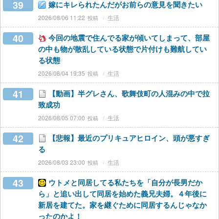
39
嫁にキレられたんだがお前らの意見を聞きたい
2026/08/06 11:22
生活
40
今回の地震で住んでる家が傾いてしまって、部屋
の中も物が散乱している状態で片付けも難航してい
る状態
2026/08/04 19:35
生活
41
【動画】半グレさん、歌舞伎町の人混みの中で拉
致成功
2026/08/05 07:00
生活
42
【悲報】最近のプリキュアヒロイン、頭が悪すぎ
る
2026/08/03 23:00
生活
43
ウトメと同居してる私たちを「自分が長男だか
ら」と追い出して同居を始めた義兄夫婦。４年後に
新居を建てた。家を継ぐために同居するんじゃなか
ったのかよ！