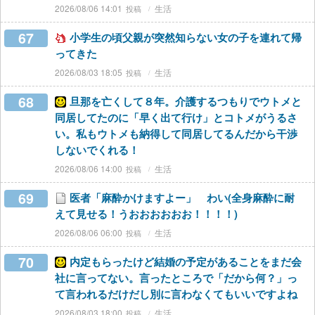
2026/08/06 14:01
生活
67
小学生の頃父親が突然知らない女の子を連れて帰
ってきた
2026/08/03 18:05
生活
68
旦那を亡くして８年。介護するつもりでウトメと
同居してたのに「早く出て行け」とコトメがうるさ
い。私もウトメも納得して同居してるんだから干渉
しないでくれる！
2026/08/06 14:00
生活
69
医者「麻酔かけますよー」 わい(全身麻酔に耐
えて見せる！うおおおおおお！！！！)
2026/08/06 06:00
生活
70
内定もらったけど結婚の予定があることをまだ会
社に言ってない。言ったところで「だから何？」っ
て言われるだけだし別に言わなくてもいいですよね
2026/08/03 18:00
生活