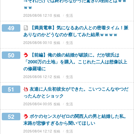
→それだけでは終わらなかった驚きの理由とはｗｗ
ｗｗ
2026/08/06 12:10
生活
49
【満員電車】気になるあの人との密着タイム！脈
ありなのかどうなのか察してみた結果ｗｗｗｗ
2026/08/06 00:10
生活
50
【前編】俺の娘の結婚が破談に。だが彼氏は
「2000万の土地」を購入。こじれた二人は想像以上
の修羅場に
2026/08/06 12:12
生活
51
友達に人生初彼女ができた。こいつこんなやつだ
ったんかとショック
2026/08/04 00:05
生活
52
ボケのセンスがゼロの関西人の男と結婚した私。
末路が悲惨すぎるから聞いてほしい
2026/08/04 12:12
生活