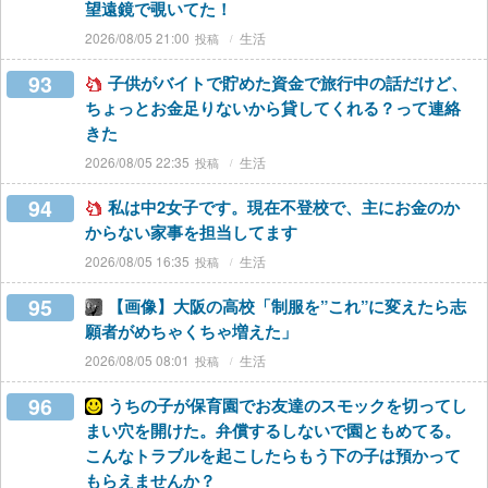
望遠鏡で覗いてた！
2026/08/05 21:00
生活
93
子供がバイトで貯めた資金で旅行中の話だけど、
ちょっとお金足りないから貸してくれる？って連絡
きた
2026/08/05 22:35
生活
94
私は中2女子です。現在不登校で、主にお金のか
からない家事を担当してます
2026/08/05 16:35
生活
95
【画像】大阪の高校「制服を”これ”に変えたら志
願者がめちゃくちゃ増えた」
2026/08/05 08:01
生活
96
うちの子が保育園でお友達のスモックを切ってし
まい穴を開けた。弁償するしないで園ともめてる。
こんなトラブルを起こしたらもう下の子は預かって
もらえませんか？