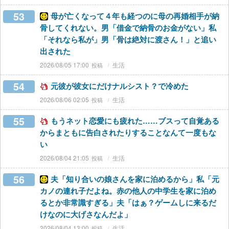
53
母が亡くなって４年も経つのに母の再婚相手が納
骨してくれない。男「借金で納骨のお金がない」私
「それなら私が」男「骨は絶対に渡さん！」と追い
出された
2026/08/05 17:00
生活
54
元彼が彼女にだけナルシスト？で冷めた
2026/08/06 02:05
生活
55
もうネット恋愛にも疲れた……ブスって自覚ある
からまともに告白されたりすることなんて一度もな
い
2026/08/04 21:05
生活
56
夫「知り合いの娘さんを家に泊めるから」私「元
カノの連れ子だよね。赤の他人の中学生を家に泊め
るとか非常識すぎる」夫「はぁ？ゲームしに来るだ
けなのに大げさなんだよ」
2026/08/04 13:00
生活