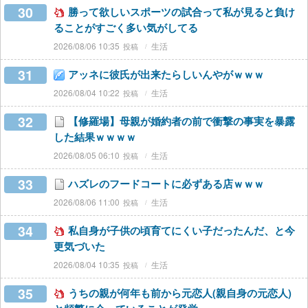
30
勝って欲しいスポーツの試合って私が見ると負け
ることがすごく多い気がしてる
2026/08/06 10:35
生活
31
アッネに彼氏が出来たらしいんやがｗｗｗ
2026/08/04 10:22
生活
32
【修羅場】母親が婚約者の前で衝撃の事実を暴露
した結果ｗｗｗｗ
2026/08/05 06:10
生活
33
ハズレのフードコートに必ずある店ｗｗｗ
2026/08/06 11:00
生活
34
私自身が子供の頃育てにくい子だったんだ、と今
更気づいた
2026/08/04 10:35
生活
35
うちの親が何年も前から元恋人(親自身の元恋人)