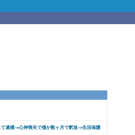
して逮捕→心神喪失で僅か数ヶ月で釈放→生活保護