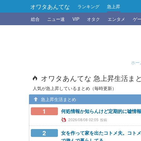
オワタあんてな
ランキング
急上昇
総合
ニュー速
VIP
オタク
エンタメ
ゲ
ホー
オワタあんてな 急上昇生活ま
人気が急上昇しているまとめ（毎時更新）
急上昇生活まとめ
1
何処情報か知らんけど定期的に嘘情
2026/08/08 02:05
2
女を作って家を出たコトメ夫。コト
で遊んで暮らしてる