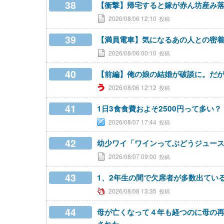
38
【衝撃】帰宅すると嫁が赤ん坊産み
2026/08/06 12:10
39
【満員電車】気になるあの人との密
2026/08/06 00:10
40
【前編】俺の娘の結婚が破談に。だが
2026/08/06 12:12
41
1日3食食費およそ2500円って多い？
2026/08/07 17:44
42
幼少ワイ「ワインってぶどうジュー
2026/08/07 09:00
43
1、2年生の間で欠席者が多数出てい
2026/08/08 13:35
44
母が亡くなって４年も経つのに母の