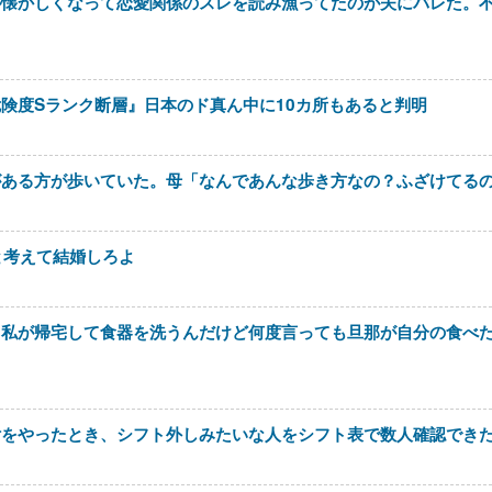
が懐かしくなって恋愛関係のスレを読み漁ってたのが夫にバレた。
険度Sランク断層』日本のド真ん中に10カ所もあると判明
がある方が歩いていた。母「なんであんな歩き方なの？ふざけてる
と考えて結婚しろよ
。私が帰宅して食器を洗うんだけど何度言っても旦那が自分の食べ
付をやったとき、シフト外しみたいな人をシフト表で数人確認でき