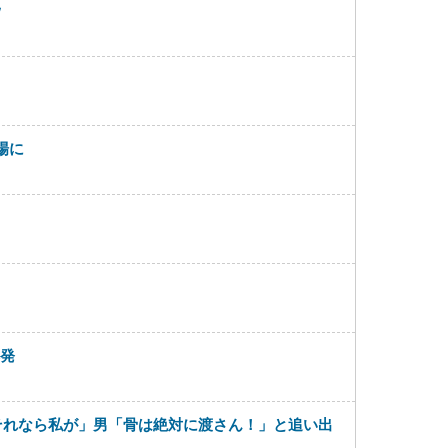
ｗ
場に
発
それなら私が」男「骨は絶対に渡さん！」と追い出