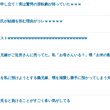
停申し立て！実は驚愕の逆転劇が待っていたｗｗｗ
彼氏が結婚を拒む理由がコレｗｗｗｗｗ
wwwwwwwwwwwwwwwwwwwwwwwwwww
を兄嫁がご近所さんに売ってた。私「お母さんいる？」甥「お米の
甥を私に預けようとする義兄嫁、甥を溺愛し勝手に預かってしまう
が見ると負けることがすごく多い気がしてる