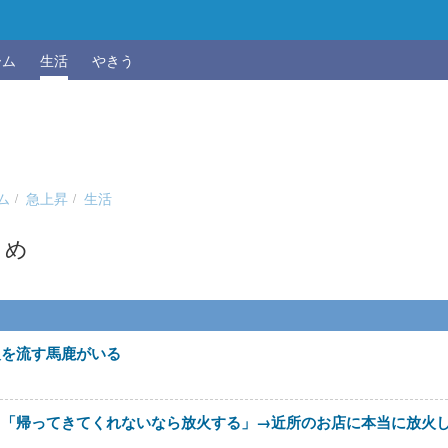
ーム
生活
やきう
ム
急上昇
生活
とめ
報を流す馬鹿がいる
メ「帰ってきてくれないなら放火する」→近所のお店に本当に放火