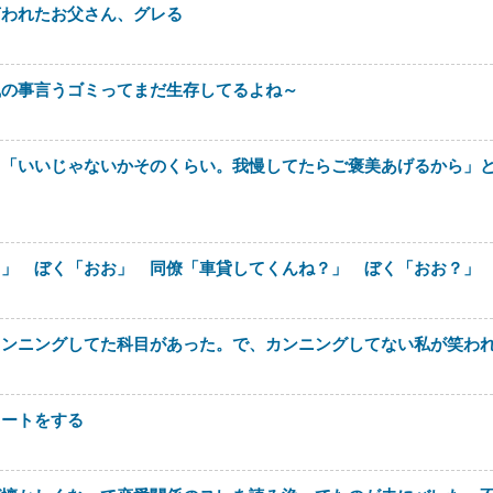
言われたお父さん、グレる
風の事言うゴミってまだ生存してるよね～
も「いいじゃないかそのくらい。我慢してたらご褒美あげるから」
さ」 ぼく「おお」 同僚「車貸してくんね？」 ぼく「おお？」
カンニングしてた科目があった。で、カンニングしてない私が笑わ
イートをする