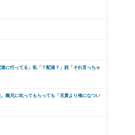
配達に行ってる」私「？配達？」姪「それ言っちゃ
夫。義兄に叱ってもらっても「兄貴より俺になつい