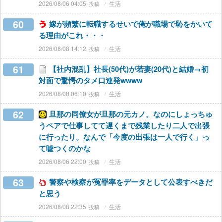
2026/08/06 04:05
生活
60
嫁が頻繁に転職するせいで俺が職場で恥をかいて
る理由がこれ・・・
2026/08/08 14:12
生活
61
【社内混乱】社長(50代)が若妻(20代)と結婚→初
対面で驚愕のタメ口連発wwww
2026/08/08 06:10
生活
62
旦那の同僚女が旦那の元カノ。なのにしょっちゅ
うペアで仕事してて遅くまで残業したり二人で出張
に行ったり。なんで「今度の出張は一人で行く」っ
て嘘つくのかな
2026/08/06 22:00
生活
63
警察や検察が冤罪率をデータとして公表すべきだ
と思う
2026/08/08 22:35
生活