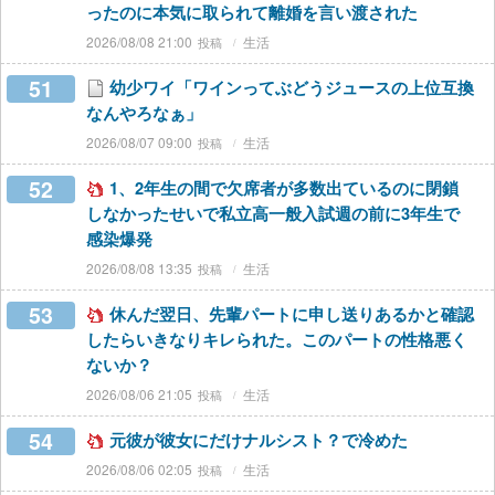
ったのに本気に取られて離婚を言い渡された
2026/08/08 21:00
生活
51
幼少ワイ「ワインってぶどうジュースの上位互換
なんやろなぁ」
2026/08/07 09:00
生活
52
1、2年生の間で欠席者が多数出ているのに閉鎖
しなかったせいで私立高一般入試週の前に3年生で
感染爆発
2026/08/08 13:35
生活
53
休んだ翌日、先輩パートに申し送りあるかと確認
したらいきなりキレられた。このパートの性格悪く
ないか？
2026/08/06 21:05
生活
54
元彼が彼女にだけナルシスト？で冷めた
2026/08/06 02:05
生活