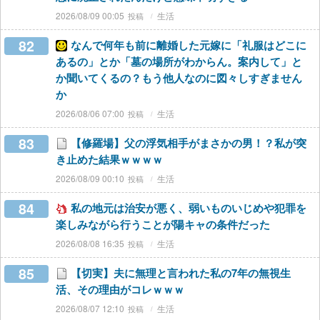
2026/08/09 00:05
生活
82
なんで何年も前に離婚した元嫁に「礼服はどこに
あるの」とか「墓の場所がわからん。案内して」と
か聞いてくるの？もう他人なのに図々しすぎません
か
2026/08/06 07:00
生活
83
【修羅場】父の浮気相手がまさかの男！？私が突
き止めた結果ｗｗｗｗ
2026/08/09 00:10
生活
84
私の地元は治安が悪く、弱いものいじめや犯罪を
楽しみながら行うことが陽キャの条件だった
2026/08/08 16:35
生活
85
【切実】夫に無理と言われた私の7年の無視生
活、その理由がコレｗｗｗ
2026/08/07 12:10
生活