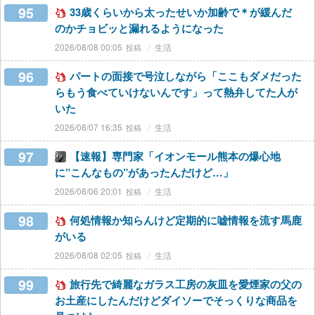
95
33歳くらいから太ったせいか加齢で＊が緩んだ
のかチョビッと漏れるようになった
2026/08/08 00:05
生活
96
パートの面接で号泣しながら「ここもダメだった
らもう食べていけないんです」って熱弁してた人が
いた
2026/08/07 16:35
生活
97
【速報】専門家「イオンモール熊本の爆心地
に”こんなもの”があったんだけど…」
2026/08/06 20:01
生活
98
何処情報か知らんけど定期的に嘘情報を流す馬鹿
がいる
2026/08/08 02:05
生活
99
旅行先で綺麗なガラス工房の灰皿を愛煙家の父の
お土産にしたんだけどダイソーでそっくりな商品を