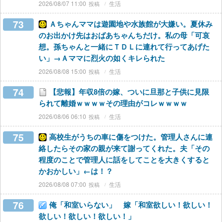
2026/08/07 11:00
生活
73
Ａちゃんママは遊園地や水族館が大嫌い。夏休み
のお出かけ先はおばあちゃんちだけ。私の母「可哀
想。孫ちゃんと一緒にＴＤＬに連れて行ってあげた
い」→Ａママに烈火の如くキレられた
2026/08/08 15:00
生活
74
【悲報】年収8倍の嫁、ついに旦那と子供に見限
られて離婚ｗｗｗｗその理由がコレｗｗｗｗ
2026/08/06 06:10
生活
75
高校生がうちの車に傷をつけた。管理人さんに連
絡したらその家の親が来て謝ってくれた。夫「その
程度のことで管理人に話をしてことを大きくすると
かおかしい」←は！？
2026/08/08 07:00
生活
76
俺「和室いらない」 嫁「和室欲しい！欲しい！
欲しい！欲しい！欲しい！」