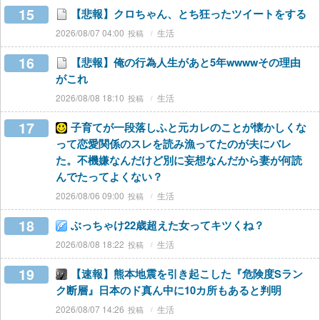
15
【悲報】クロちゃん、とち狂ったツイートをする
2026/08/07 04:00
生活
16
【悲報】俺の行為人生があと5年wwwwその理由
がこれ
2026/08/08 18:10
生活
17
子育てが一段落しふと元カレのことが懐かしくな
って恋愛関係のスレを読み漁ってたのが夫にバレ
た。不機嫌なんだけど別に妄想なんだから妻が何読
んでたってよくない？
2026/08/06 09:00
生活
18
ぶっちゃけ22歳超えた女ってキツくね？
2026/08/08 18:22
生活
19
【速報】熊本地震を引き起こした『危険度Sラン
ク断層』日本のド真ん中に10カ所もあると判明
2026/08/07 14:26
生活