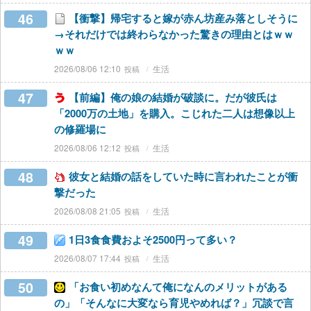
46
【衝撃】帰宅すると嫁が赤ん坊産み落としそうに
→それだけでは終わらなかった驚きの理由とはｗｗ
ｗｗ
2026/08/06 12:10
生活
47
【前編】俺の娘の結婚が破談に。だが彼氏は
「2000万の土地」を購入。こじれた二人は想像以上
の修羅場に
2026/08/06 12:12
生活
48
彼女と結婚の話をしていた時に言われたことが衝
撃だった
2026/08/08 21:05
生活
49
1日3食食費およそ2500円って多い？
2026/08/07 17:44
生活
50
「お食い初めなんて俺になんのメリットがある
の」「そんなに大変なら育児やめれば？」冗談で言