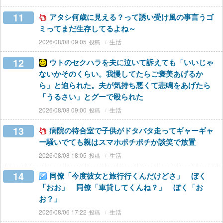
11
アタシ何歳に見える？って誘い受け風の事言うゴ
ミってまだ生存してるよね～
2026/08/08 09:05
生活
12
ウトのセクハラを夫に泣いて訴えても「いいじゃ
ないかそのくらい。我慢してたらご褒美あげるか
ら」と迫られた。夫が気持ち悪くて悲鳴をあげたら
「うるさい」とグーで殴られた
2026/08/08 09:00
生活
13
病院の待合室で子供がドタバタ走ってギャーギャ
ー騒いでても親はスマホポチポチか談笑で放置
2026/08/08 18:05
生活
14
同僚「今度彼女と旅行行くんだけどさ」 ぼく
「おお」 同僚「車貸してくんね？」 ぼく「お
お？」
2026/08/06 17:22
生活