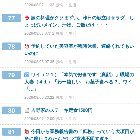
2026/08/07 11:33
生活
77
嫁の料理がクソまずい。昨日の献立はサラダ、し
ょっぱいメイン、汁物、ご飯だけ・・・
2026/08/08 07:12
生活
78
予約していた美容室が臨時休業。連絡くれてもい
いのに
2026/08/08 07:35
生活
79
ワイ（２１）「本気で好きです（真顔）」職場の
人妻（４１）「わー嬉しい お菓子食べる？」ワイ
「…」
2026/08/06 23:22
生活
80
吉野家のステーキ定食1500円
2026/08/07 12:00
生活
81
今日から業務報告書の「庶務」っていう大項目が
急に廃止されたんだけど意味不明すぎる