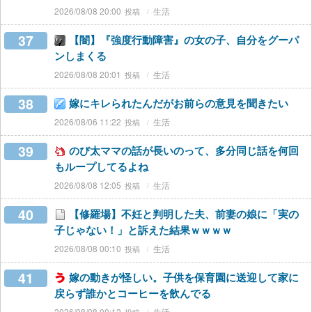
2026/08/08 20:00
生活
37
【闇】『強度行動障害』の女の子、自分をグーパ
ンしまくる
2026/08/08 20:01
生活
38
嫁にキレられたんだがお前らの意見を聞きたい
2026/08/06 11:22
生活
39
のび太ママの話が長いのって、多分同じ話を何回
もループしてるよね
2026/08/08 12:05
生活
40
【修羅場】不妊と判明した夫、前妻の娘に「実の
子じゃない！」と訴えた結果ｗｗｗｗ
2026/08/08 00:10
生活
41
嫁の動きが怪しい。子供を保育園に送迎して家に
戻らず誰かとコーヒーを飲んでる
2026/08/08 00:12
生活