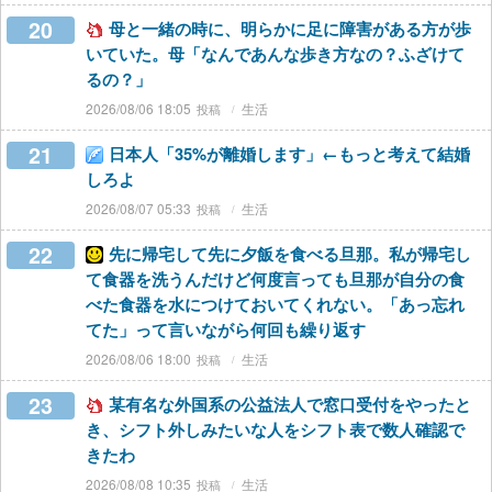
20
母と一緒の時に、明らかに足に障害がある方が歩
いていた。母「なんであんな歩き方なの？ふざけて
るの？」
2026/08/06 18:05
生活
21
日本人「35%が離婚します」←もっと考えて結婚
しろよ
2026/08/07 05:33
生活
22
先に帰宅して先に夕飯を食べる旦那。私が帰宅し
て食器を洗うんだけど何度言っても旦那が自分の食
べた食器を水につけておいてくれない。「あっ忘れ
てた」って言いながら何回も繰り返す
2026/08/06 18:00
生活
23
某有名な外国系の公益法人で窓口受付をやったと
き、シフト外しみたいな人をシフト表で数人確認で
きたわ
2026/08/08 10:35
生活