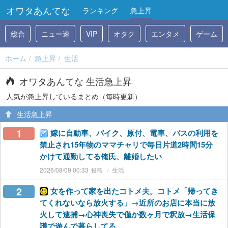
オワタあんてな
ランキング
急上昇
総合
ニュー速
VIP
オタク
エンタメ
ゲーム
ホーム
急上昇
生活
オワタあんてな 生活急上昇
人気が急上昇しているまとめ（毎時更新）
生活急上昇
1
嫁に自動車、バイク、原付、電車、バスの利用を
禁止され15年物のママチャリで毎日片道2時間15分
かけて通勤してる俺氏、離婚したい
2026/08/09 00:33
生活
2
女を作って家を出たコトメ夫。コトメ「帰ってき
てくれないなら放火する」→近所のお店に本当に放
火して逮捕→心神喪失で僅か数ヶ月で釈放→生活保
護で遊んで暮らしてる