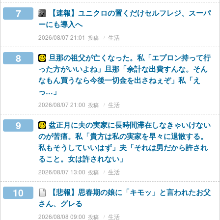
7
【速報】ユニクロの置くだけセルフレジ、スーパ
ーにも導入へ
2026/08/07 21:01
生活
8
旦那の祖父が亡くなった。私「エプロン持って行
った方がいいよね」旦那「余計な出費すんな。そん
なもん買うなら今後一切金を出さねぇぞ」私「え
っ…」
2026/08/07 21:00
生活
9
盆正月に夫の実家に長時間滞在しなきゃいけない
のが苦痛。私「貴方は私の実家を早々に退散する。
私もそうしていいはず」夫「それは男だから許され
ること。女は許されない」
2026/08/07 13:00
生活
10
【悲報】思春期の娘に「キモッ」と言われたお父
さん、グレる
2026/08/08 09:00
生活