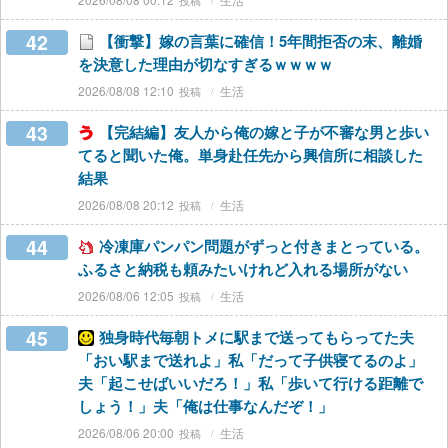
42
【衝撃】嫁の言葉に確信！5年間拒否の末、離婚
を決意した理由が切なすぎるｗｗｗｗ
2026/08/08 12:10
生活
43
【完結編】友人から俺の嫁と子が不審な男と歩い
てると聞いた俺。単身赴任先から興信所に相談した
結果
2026/08/08 20:12
生活
44
冷凍庫パンパン問題がずっと付きまとっている。
ふるさと納税も頼みたいけれど入れる場所がない
2026/08/06 12:05
生活
45
独身時代毎朝トメに駅まで送ってもらってた夫
「おい駅まで送れよ」私「だって子供寝てるのよ」
夫「起こせばいいだろ！」私「歩いて行ける距離で
しょう！」夫「俺は仕事なんだぞ！」
2026/08/06 20:00
生活