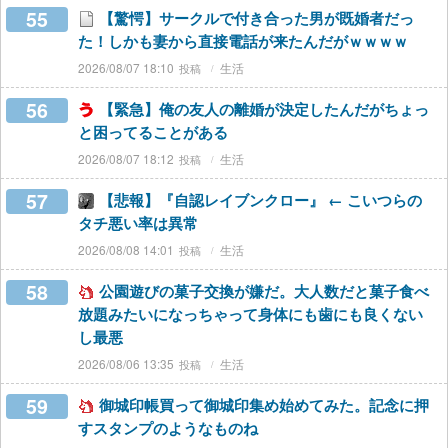
55
【驚愕】サークルで付き合った男が既婚者だっ
た！しかも妻から直接電話が来たんだがｗｗｗｗ
2026/08/07 18:10
生活
56
【緊急】俺の友人の離婚が決定したんだがちょっ
と困ってることがある
2026/08/07 18:12
生活
57
【悲報】『自認レイブンクロー』 ← こいつらの
タチ悪い率は異常
2026/08/08 14:01
生活
58
公園遊びの菓子交換が嫌だ。大人数だと菓子食べ
放題みたいになっちゃって身体にも歯にも良くない
し最悪
2026/08/06 13:35
生活
59
御城印帳買って御城印集め始めてみた。記念に押
すスタンプのようなものね