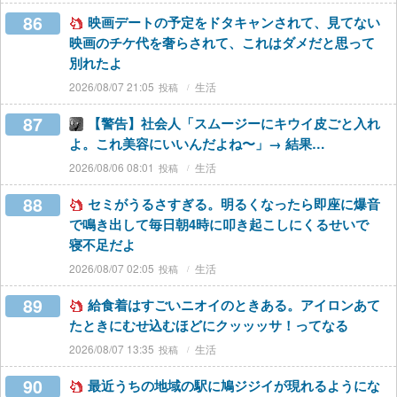
86
映画デートの予定をドタキャンされて、見てない
映画のチケ代を奢らされて、これはダメだと思って
別れたよ
2026/08/07 21:05
生活
87
【警告】社会人「スムージーにキウイ皮ごと入れ
よ。これ美容にいいんだよね〜」→ 結果…
2026/08/06 08:01
生活
88
セミがうるさすぎる。明るくなったら即座に爆音
で鳴き出して毎日朝4時に叩き起こしにくるせいで
寝不足だよ
2026/08/07 02:05
生活
89
給食着はすごいニオイのときある。アイロンあて
たときにむせ込むほどにクッッッサ！ってなる
2026/08/07 13:35
生活
90
最近うちの地域の駅に鳩ジジイが現れるようにな