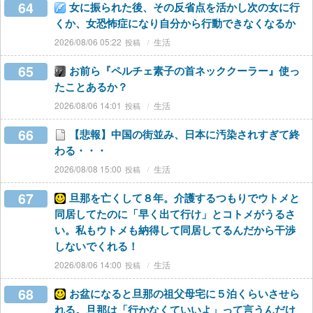
64
女に振られた後、その反省点を活かし次の女に行
くか、女恐怖症になり自分から行動できなくなるか
2026/08/06 05:22
生活
65
お前ら『ペルチェ素子の首ネッククーラー』使っ
たことあるか？
2026/08/06 14:01
生活
66
【悲報】中国の街並み、日本に汚染されすぎて終
わる・・・
2026/08/08 15:00
生活
67
旦那を亡くして８年。介護するつもりでウトメと
同居してたのに「早く出て行け」とコトメがうるさ
い。私もウトメも納得して同居してるんだから干渉
しないでくれる！
2026/08/06 14:00
生活
68
お盆になると旦那の祖父母宅に５泊くらいさせら
れる。旦那は「行かなくていいよ」って言うんだけ