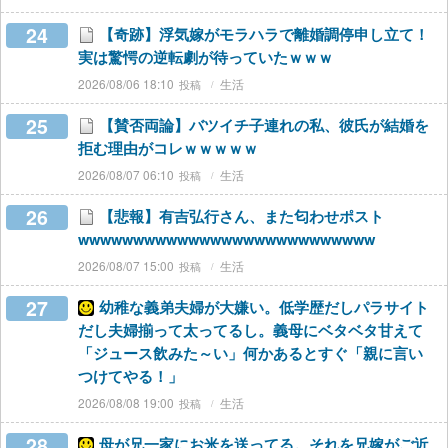
24
【奇跡】浮気嫁がモラハラで離婚調停申し立て！
実は驚愕の逆転劇が待っていたｗｗｗ
2026/08/06 18:10
生活
25
【賛否両論】バツイチ子連れの私、彼氏が結婚を
拒む理由がコレｗｗｗｗｗ
2026/08/07 06:10
生活
26
【悲報】有吉弘行さん、また匂わせポスト
wwwwwwwwwwwwwwwwwwwwwwwwwww
2026/08/07 15:00
生活
27
幼稚な義弟夫婦が大嫌い。低学歴だしパラサイト
だし夫婦揃って太ってるし。義母にベタベタ甘えて
「ジュース飲みた～い」何かあるとすぐ「親に言い
つけてやる！」
2026/08/08 19:00
生活
28
母が兄一家にお米を送ってる。それを兄嫁がご近