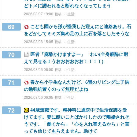
どトメに誘われると断れなくなってしまう
2026/08/07 19:00
生活
69
こども園から孫が怪我した迎えにと連絡あり。石
をどかしてミミズ集め足の上に石を落としたそうな
2026/08/08 15:05
生活
70
医者「麻酔かけますよー」 わい(全身麻酔に耐
えて見せる！うおおおおおお！！！！)
2026/08/06 06:00
生活
71
春から小学生なんだけど、6畳のリビングに子供
の勉強机置くのって無理だよね
2026/08/06 06:05
生活
72
44歳無職です。精神科に通院中で生活保護を受
けてます。妻に酷いことばかりしたので離婚されそ
うです。「働くから」「心を入れ替えるから」と言
っても信じてもらえません。助けて