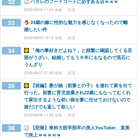
32
ハズレのフードコートに必ずある店ｗｗｗ
2026/08/06 11:00
生活
33
24歳の嫁に性的な魅力を感じなくなったので離
婚したい件
2026/08/06 19:12
生活
34
「俺の事好きだよね？」と頻繁に確認してくる旦
那がうざい。結婚してもう６年にもなるので流石に
うんざり
2026/08/07 07:00
生活
35
【前編】妻が娘（前妻との子）を連れて家を出て
行った。前妻に育児放棄され22歳にもなってむくれ
て家出するような幼い娘を妻に任せておけないので
娘だけでも返して欲しい
2026/08/06 11:00
生活
36
【悲報】東科大医学部卒の美人YouTuber、直美
で炎上ｗｗｗｗｗ