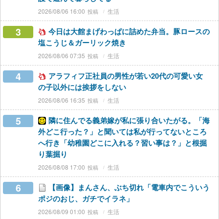
2026/08/06 16:00
生活
3
今日は大館まげわっぱに詰めた弁当。豚ロースの
塩こうじ＆ガーリック焼き
2026/08/06 07:35
生活
4
アラフィフ正社員の男性が若い20代の可愛い女
の子以外には挨拶をしない
2026/08/06 16:35
生活
5
隣に住んでる義弟嫁が私に張り合いたがる。「海
外どこ行った？」と聞いては私が行ってないところ
へ行き「幼稚園どこに入れる？習い事は？」と根掘
り葉掘り
2026/08/08 17:00
生活
6
【画像】まんさん、ぶち切れ「電車内でこういう
ポジのおじ、ガチでイラネ」
2026/08/09 01:00
生活