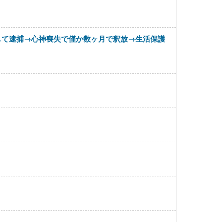
して逮捕→心神喪失で僅か数ヶ月で釈放→生活保護