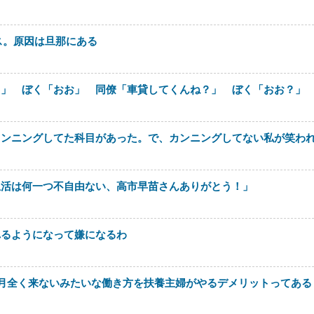
ス。原因は旦那にある
さ」 ぼく「おお」 同僚「車貸してくんね？」 ぼく「おお？」
カンニングしてた科目があった。で、カンニングしてない私が笑わ
生活は何一つ不自由ない、高市早苗さんありがとう！」
れるようになって嫌になるわ
月全く来ないみたいな働き方を扶養主婦がやるデメリットってある