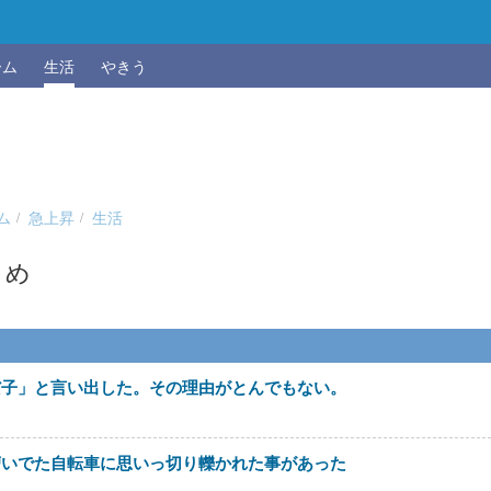
ーム
生活
やきう
ム
急上昇
生活
とめ
だ子」と言い出した。その理由がとんでもない。
漕いでた自転車に思いっ切り轢かれた事があった