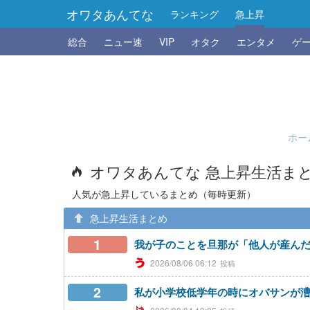
オワタあんてな
ランキング
急上昇
総合
ニュー速
VIP
オタク
エンタメ
ゲ
ホー
オワタあんてな 急上昇生活ま
人気が急上昇しているまとめ（毎時更新）
急上昇生活まとめ
1
我が子のことを旦那が「他人が産ん
2026/08/06 06:12
2
私が小学校低学年の時にオバサンが