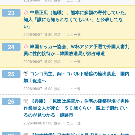
23
中居正広（無職）、熊本に多額の寄付していた。
知人「誰にも知られなくてもいい、と公表してな
い」
2026/08/07 18:30
ニュー速
24
韓国サッカー協会、Ｗ杯アジア予選で外国人審判
員に性的接待か…韓国放送局が独占報道
2026/08/07 15:00
ニュー速
25
コンゴ民主、銅・コバルト精鉱の輸出禁止 国内
加工促進へ
2026/08/07 18:00
ニュー速
26
【兵庫】「原因は感電か」住宅の建築現場で男性
作業員２人が死亡 ５０歳くらい 路上で倒れてい
るのが見つかる 姫路市
2026/08/06 07:00
ニュー速