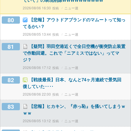
ていく」の表現削除WWWWWWWWWW
2026/08/06 16:30
ニュー速
80
【悲報】アウトドアブランドのマムートって知っ
てるかい？
2026/08/05 13:44
ニュー速
81
【疑問】羽田空港近くで全日空機が衝突防止装置
で作動回避。これで「ニアミスではない」ってマ
ジ？
2026/08/06 17:12
ニュー速
82
【戦後最長】日本、なんと74ヶ月連続で景気回
復していた‥‥
2026/08/06 22:00
ニュー速
83
【悲報】ヒカキン、『赤っ恥』を搔いてしまうｗ
ｗｗ
2026/08/05 13:12
ニュー速