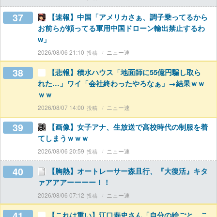
37
【速報】中国「アメリカさぁ、調子乗ってるから
お前らが頼ってる軍用中国ドローン輸出禁止するわ
w」
2026/08/06 21:10
ニュー速
38
【悲報】積水ハウス「地面師に55億円騙し取ら
れた…」ワイ「会社終わったやろなぁ」→結果ｗｗ
ｗｗ
2026/08/07 14:00
ニュー速
39
【画像】女子アナ、生放送で高校時代の制服を着
てしまうｗｗｗ
2026/08/06 20:59
ニュー速
40
【胸熱】オートレーサー森且行、『大復活』キタ
ァアアアーーーー！！
2026/08/06 07:12
ニュー速
41
【これは重い】江口寿史さん「自分の絵ごと、こ