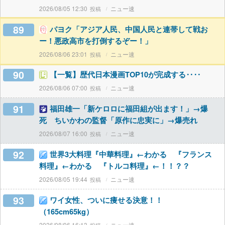
2026/08/05 12:30
ニュー速
89
パヨク「アジア人民、中国人民と連帯して戦お
ー！悪政高市を打倒するぞー！」
2026/08/06 23:01
ニュー速
90
【一覧】歴代日本漫画TOP10が完成する‥‥
2026/08/06 07:00
ニュー速
91
福田雄一「新ケロロに福田組が出ます！」→爆
死 ちいかわの監督「原作に忠実に」→爆売れ
2026/08/07 16:00
ニュー速
92
世界3大料理『中華料理』←わかる 『フランス
料理』←わかる 『トルコ料理』←！！？？
2026/08/05 19:44
ニュー速
93
ワイ女性、ついに痩せる決意！！
（165cm65kg）
2026/08/06 16:13
ニュー速