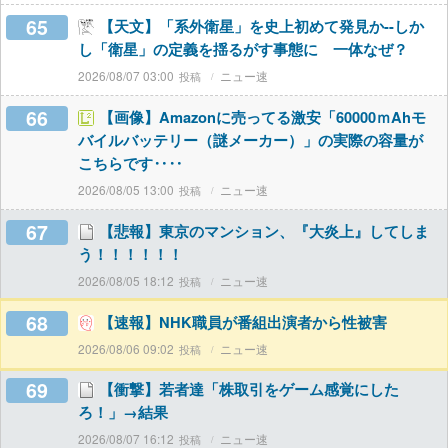
65
【天文】「系外衛星」を史上初めて発見か--しか
し「衛星」の定義を揺るがす事態に 一体なぜ？
2026/08/07 03:00
ニュー速
66
【画像】Amazonに売ってる激安「60000ｍAhモ
バイルバッテリー（謎メーカー）」の実際の容量が
こちらです‥‥
2026/08/05 13:00
ニュー速
67
【悲報】東京のマンション、『大炎上』してしま
う！！！！！！
2026/08/05 18:12
ニュー速
68
【速報】NHK職員が番組出演者から性被害
2026/08/06 09:02
ニュー速
69
【衝撃】若者達「株取引をゲーム感覚にした
ろ！」→結果
2026/08/07 16:12
ニュー速