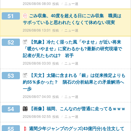
2026/08/06 08:00
ニュー速
51
ごみ収集、40度を超える日にごみ収集 職員は
サボっていると思われたくなくて休めない現実
2026/08/06 13:01
ニュー速
52
【気象】冷たく湿った風「やませ」が近い将来
「暖かいやませ」に変わるかも?最新の研究現場で
記者が見たものは? 岩手
2026/08/06 03:00
ニュー速
53
【天文】太陽に含まれる「銀」は従来推定よりも
約55％多かった？ 隕石の分析結果との矛盾解消へ
一歩
2026/08/07 04:00
ニュー速
54
【画像】福岡、こんなのが普通に走ってるｗｗｗ
2026/08/06 02:55
ニュー速
55
週間少年ジャンプのグッズ(43億円分)を注文して