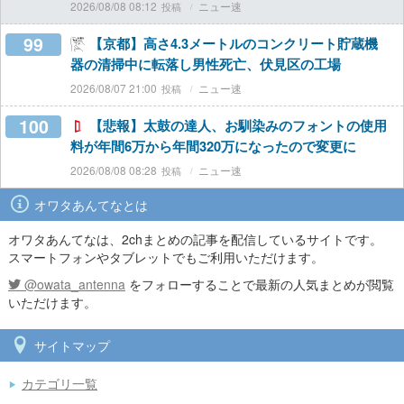
2026/08/08 08:12
ニュー速
99
【京都】高さ4.3メートルのコンクリート貯蔵機
器の清掃中に転落し男性死亡、伏見区の工場
2026/08/07 21:00
ニュー速
100
【悲報】太鼓の達人、お馴染みのフォントの使用
料が年間6万から年間320万になったので変更に
2026/08/08 08:28
ニュー速
オワタあんてなとは
オワタあんてなは、2chまとめの記事を配信しているサイトです。
スマートフォンやタブレットでもご利用いただけます。
@owata_antenna
をフォローすることで最新の人気まとめが閲覧
いただけます。
サイトマップ
カテゴリ一覧