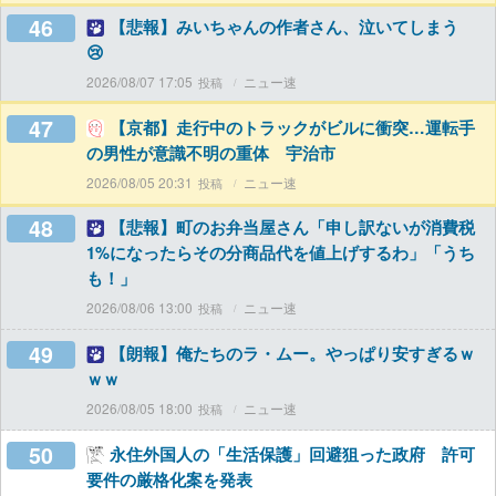
46
【悲報】みいちゃんの作者さん、泣いてしまう
😢
2026/08/07 17:05
ニュー速
47
【京都】走行中のトラックがビルに衝突…運転手
の男性が意識不明の重体 宇治市
2026/08/05 20:31
ニュー速
48
【悲報】町のお弁当屋さん「申し訳ないが消費税
1%になったらその分商品代を値上げするわ」「うち
も！」
2026/08/06 13:00
ニュー速
49
【朗報】俺たちのラ・ムー。やっぱり安すぎるｗ
ｗｗ
2026/08/05 18:00
ニュー速
50
永住外国人の「生活保護」回避狙った政府 許可
要件の厳格化案を発表