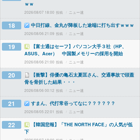
ｗｗ
2026/08/07 18:00
ニュー速
18
中日打線、金丸が降板した途端に打ち出すｗｗｗ
2026/08/06 21:09
ニュー速
19
【富士通はセーフ】パソコン大手３社（HP、
ASUS、Acer） 中国製メモリーの採用を開始
2026/08/06 21:00
ニュー速
20
【衝撃】俳優の亀石太夏匡さん、交通事故で頭蓋
骨を骨折した結果・・・
2026/08/06 00:12
ニュー速
21
すまん、代打常谷ってなに？？？？？？
2026/08/05 22:01
ニュー速
22
【韓国悲報】「THE NORTH FACE」の人気が低
下
2026/08/07 18:00
ニュー速