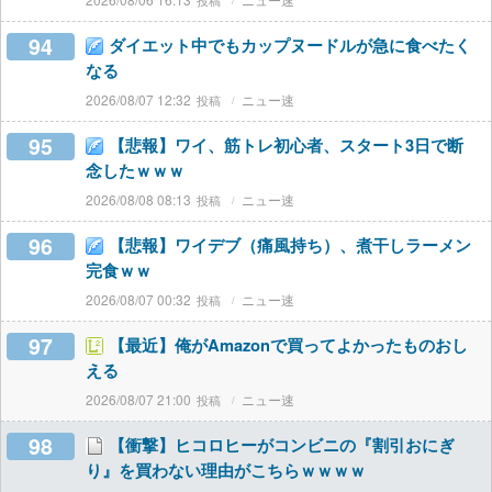
94
ダイエット中でもカップヌードルが急に食べたく
なる
2026/08/07 12:32
ニュー速
95
【悲報】ワイ、筋トレ初心者、スタート3日で断
念したｗｗｗ
2026/08/08 08:13
ニュー速
96
【悲報】ワイデブ（痛風持ち）、煮干しラーメン
完食ｗｗ
2026/08/07 00:32
ニュー速
97
【最近】俺がAmazonで買ってよかったものおし
える
2026/08/07 21:00
ニュー速
98
【衝撃】ヒコロヒーがコンビニの『割引おにぎ
り』を買わない理由がこちらｗｗｗｗ