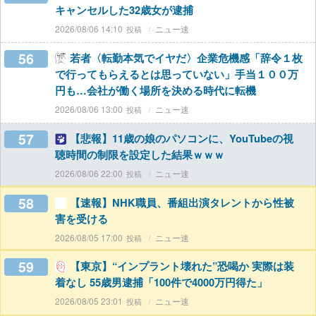
キャンセルした32歳女が逮捕
2026/08/06 14:10
ニュー速
56
若者〈転勤本気でイヤだ〉企業危機感「辞令１枚
で行ってもらえるとは思っていない」手当１００万
円も…会社が働く場所を決める時代に転機
2026/08/06 13:00
ニュー速
57
【悲報】11歳の娘のパソコンに、YouTubeの視
聴時間の制限を設定した結果ｗｗｗ
2026/08/06 22:00
ニュー速
58
【速報】NHK職員、番組出演タレントから性被
害を受ける
2026/08/05 17:00
ニュー速
59
【東京】“インプラント壊れた”恐喝か 実際は装
着なし 55歳男逮捕「100件で4000万円得た」
2026/08/05 23:01
ニュー速