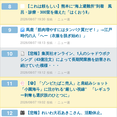
8
【これは頼もしい】熊本に“海上避難所”到着 風
呂・診療・300室を備えた「はくおうⅡ」
2026/08/07 19:30
ニュー速
9
馬鹿「筋肉増やすにはタンパク質だぞ！」→江戸
時代の人「へー（衣服を脱ぎ始め）」
2026/08/07 18:13
ニュー速
10
【悲報】集英社オンライン、1人のシャドウボク
シング（43億注文）によって長期間業務を妨害され
続けていた模様・・・
2026/08/07 19:12
ニュー速
11
【🧟】「ゾンビたばこ売人」と肩組みショット
「小園海斗」に注がれる“厳しい視線” 「レギュラ
ー剥奪も選択肢のひとつに」
2026/08/07 19:02
ニュー速
12
【悲報】れいわ大石あきこさん、活動休止。