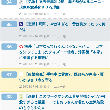
84
【気象】過去最高21.0度、海の熱がエルニーニョ
現象を激甚化させる理由
2026/08/06 04:00
ニュー速
85
【悲報】昭和、やばすぎる 昔は良かったって何
だよ
2026/08/07 09:00
ニュー速
86
海外「日本なんて行くんじゃなかった…」 日本
を知ってしまったディズニー信者、帰国後『本家』
に失望する事態に
2026/08/06 23:00
ニュー速
87
【衝撃映像】手術中に震度7、医師らが患者へ覆
いかぶさり命を守る
2026/08/07 08:30
ニュー速
88
【画像】このワークマンの工具柄開襟シャツが可
愛すぎると話題‥‥でもおっさんが着たら空気階段
のもぐらやんｗ