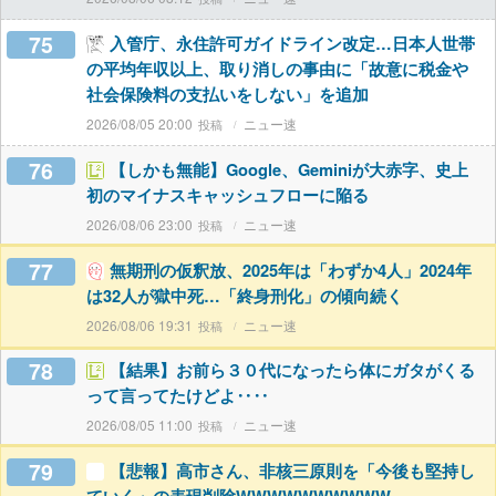
75
入管庁、永住許可ガイドライン改定…日本人世帯
の平均年収以上、取り消しの事由に「故意に税金や
社会保険料の支払いをしない」を追加
2026/08/05 20:00
ニュー速
76
【しかも無能】Google、Geminiが大赤字、史上
初のマイナスキャッシュフローに陥る
2026/08/06 23:00
ニュー速
77
無期刑の仮釈放、2025年は「わずか4人」2024年
は32人が獄中死…「終身刑化」の傾向続く
2026/08/06 19:31
ニュー速
78
【結果】お前ら３０代になったら体にガタがくる
って言ってたけどよ‥‥
2026/08/05 11:00
ニュー速
79
【悲報】高市さん、非核三原則を「今後も堅持し