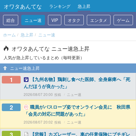
オワタあんてな
ランキング
急上昇
総合
ニュー速
VIP
オタク
エンタメ
ゲーム
ホーム
急上昇
ニュー速
オワタあんてな ニュー速急上昇
人気が急上昇しているまとめ（毎時更新）
ニュー速急上昇
1
【九州名物】鶏刺し食べた医師、全身麻痺へ「死
んだほうが良かった」
2026/08/07 20:00
ニュー速
2
職員がバスローブ姿でオンライン会見に 秋田県
「会見の対応に問題があった」
2026/08/07 20:02
ニュー速
3
【悲報】カズレーザー、車の任意保険にブチギレ