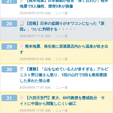
27
【熊本地震】日本製紙が会見「深くおわび」熊本
地震で9人犠牲、煙突3本が損傷
2026/08/05 23:00
ニュー速
28
【悲報】日本の盆踊りがオワコンになった『原
因』、ついに判明する・・・・・
2026/08/07 17:12
ニュー速
29
熊本地震、発生後に居酒屋店内から温泉が吹き出
す
2026/08/06 21:03
ニュー速
30
【遭難】「山をなめている人が多すぎる」アルピ
ニスト野口健さん怒り、1回の山行で2回も救助要請
した呆れた登山者
2026/08/05 17:00
ニュー速
31
【六四天安門】東大、60代教授を懲戒処分 サ
イトに中国から閲覧しにくい細工
2026/08/05 17:00
ニュー速