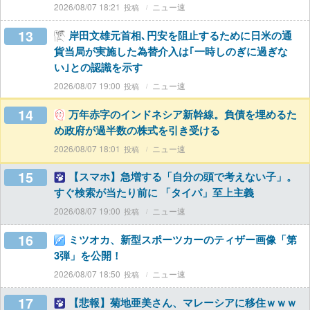
2026/08/07 18:21
ニュー速
13
岸田文雄元首相､円安を阻止するために日米の通
貨当局が実施した為替介入は｢一時しのぎに過ぎな
い｣との認識を示す
2026/08/07 19:00
ニュー速
14
万年赤字のインドネシア新幹線。負債を埋めるた
め政府が過半数の株式を引き受ける
2026/08/07 18:01
ニュー速
15
【スマホ】急増する「自分の頭で考えない子」。
すぐ検索が当たり前に 「タイパ」至上主義
2026/08/07 19:00
ニュー速
16
ミツオカ、新型スポーツカーのティザー画像「第
3弾」を公開！
2026/08/07 18:50
ニュー速
17
【悲報】菊地亜美さん、マレーシアに移住ｗｗｗ