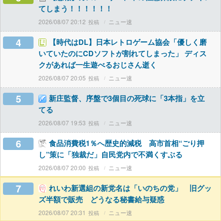
てしまう！！！！！！
2026/08/07 20:12
ニュー速
4
【時代はDL】日本レトロゲーム協会「優しく磨
いていたのにCDソフトが割れてしまった」 ディス
クがあれば一生遊べるおじさん逝く
2026/08/07 20:05
ニュー速
5
新庄監督、序盤で3個目の死球に「3本指」を立
てる
2026/08/07 19:53
ニュー速
6
食品消費税1％へ歴史的減税 高市首相“ごり押
し”策に「独裁だ」自民党内で不満くすぶる
2026/08/07 20:00
ニュー速
7
れいわ新選組の新党名は「いのちの党」 旧グッ
ズ半額で販売 どうなる秘書給与疑惑
2026/08/07 20:31
ニュー速