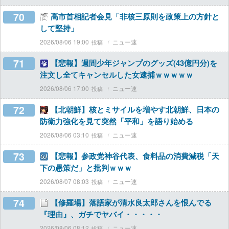
70
高市首相記者会見「非核三原則を政策上の方針と
して堅持」
2026/08/06 19:00
ニュー速
71
【悲報】週間少年ジャンプのグッズ(43億円分)を
注文し全てキャンセルした女逮捕ｗｗｗｗｗ
2026/08/06 17:00
ニュー速
72
【北朝鮮】核とミサイルを増やす北朝鮮、日本の
防衛力強化を見て突然「平和」を語り始める
2026/08/06 03:10
ニュー速
73
【悲報】参政党神谷代表、食料品の消費減税「天
下の愚策だ」と批判ｗｗｗ
2026/08/07 08:03
ニュー速
74
【修羅場】落語家が清水良太郎さんを恨んでる
『理由』、ガチでヤバイ・・・・・
2026/08/06 08:12
ニュー速