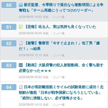
60
新庄監督、今季限りで退任なら複数球団による争
奪戦も「チーム再建にうってつけのリーダー」
2026/08/05 16:02
ニュー速
61
【悲報】叱る人、実は気持ち良くなっていた
2026/08/06 00:00
ニュー速
62
【衝撃】警察官「今すぐ止まれ！」包丁男「嫌
だ！」→結果
2026/08/05 15:12
ニュー速
63
【動画】大阪府警の犯人射殺動画、全く撃ち殺す
必要なかったｗｗｗ
2026/08/06 05:03
ニュー速
64
日本が長距離巡航ミサイルの試験発射に成功！北
朝鮮が激怒「日本が戦争国家になろうとしている」
「絶対に傍観しない、必ず後悔させる」
2026/08/05 14:15
ニュー速