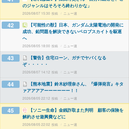
のジャンルはそろそろ終わりかな」
2026/08/07 15:30
ニュー速
42
【可能性の獣】日本、ガンダム太陽電池の開発に
成功、鉛問題を解決できないペロブスカイトを駆逐
へ
2026/08/05 18:00
ニュー速
43
【警告】住宅ローン、ガチでヤバくなる
ぞ・・・・・
2026/08/07 14:12
ニュー速
44
【熊本地震】鈴木紗理奈さん、『爆弾発言』キタ
ァアアアアーーーーーー！！
2026/08/05 22:12
ニュー速
45
【ソニー生命】金銭詐取また判明 顧客の保険を
解約させ遊興費などに
2026/08/05 22:02
ニュー速