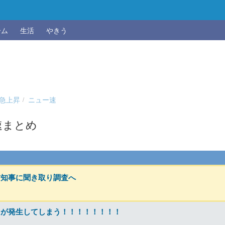
ーム
生活
やきう
急上昇
ニュー速
速まとめ
前知事に聞き取り調査へ
』が発生してしまう！！！！！！！！