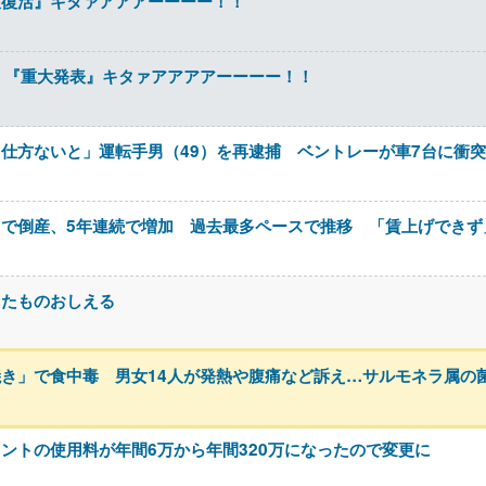
大復活』キタァアアアーーーー！！
）、『重大発表』キタァアアアアーーーー！！
仕方ないと」運転手男（49）を再逮捕 ベントレーが車7台に衝突 
で倒産、5年連続で増加 過去最多ペースで推移 「賃上げできず
ったものおしえる
き」で食中毒 男女14人が発熱や腹痛など訴え…サルモネラ属の
ントの使用料が年間6万から年間320万になったので変更に