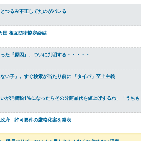
国とつるみ不正してたのがバレる
カ国 相互防衛協定締結
なった『原因』、ついに判明する・・・・・
ない子」。すぐ検索が当たり前に 「タイパ」至上主義
いが消費税1%になったらその分商品代を値上げするわ」「うちも
た政府 許可要件の厳格化案を発表