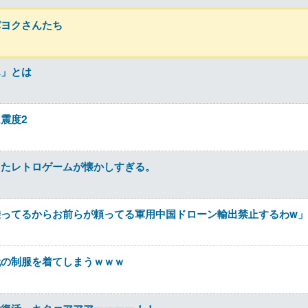
パヨクさんたち
ん」とは
震度2
したレトロゲームが懐かしすぎる。
ってるからお前らが頼ってる軍用中国ドローン輸出禁止するわw」
代の制服を着てしまうｗｗｗ