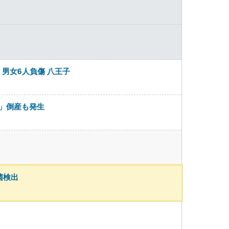
男女6人負傷 八王子
」倒産も発生
菌検出