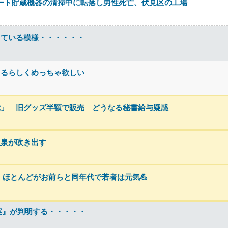
リート貯蔵機器の清掃中に転落し男性死亡、伏見区の工場
っている模様・・・・・・
てるらしくめっちゃ欲しい
党」 旧グッズ半額で販売 どうなる秘書給与疑惑
温泉が吹き出す
亡、ほとんどがお前らと同年代で若者は元気💪
実』が判明する・・・・・