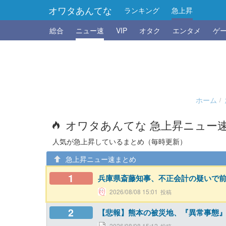
オワタあんてな
ランキング
急上昇
総合
ニュー速
VIP
オタク
エンタメ
ゲ
ホーム
オワタあんてな 急上昇ニュー
人気が急上昇しているまとめ（毎時更新）
急上昇ニュー速まとめ
1
兵庫県斎藤知事、不正会計の疑いで
2026/08/08 15:01
2
【悲報】熊本の被災地、『異常事態
2026/08/08 15:12