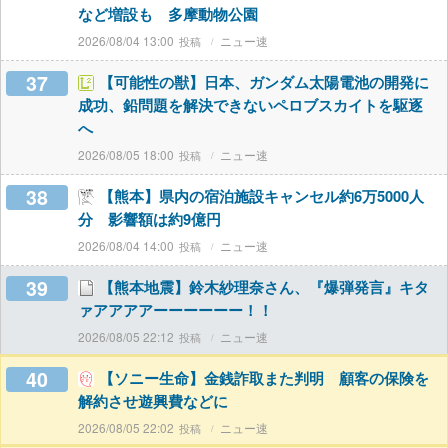
など増設も 多摩動物公園
2026/08/04 13:00
ニュー速
37
【可能性の獣】日本、ガンダム太陽電池の開発に
成功、鉛問題を解決できないペロブスカイトを駆逐
へ
2026/08/05 18:00
ニュー速
38
【熊本】県内の宿泊施設キャンセル約6万5000人
分 影響額は約9億円
2026/08/04 14:00
ニュー速
39
【熊本地震】鈴木紗理奈さん、『爆弾発言』キタ
ァアアアアーーーーーー！！
2026/08/05 22:12
ニュー速
40
【ソニー生命】金銭詐取また判明 顧客の保険を
解約させ遊興費などに
2026/08/05 22:02
ニュー速