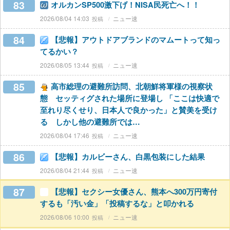
83
オルカンSP500激下げ！NISA民死亡へ！！
2026/08/04 14:03
ニュー速
84
【悲報】アウトドアブランドのマムートって知っ
てるかい？
2026/08/05 13:44
ニュー速
85
高市総理の避難所訪問、北朝鮮将軍様の視察状
態 セッティグされた場所に登場し 「ここは快適で
至れり尽くせり、日本人で良かった」と賛美を受け
る しかし他の避難所では…
2026/08/04 17:46
ニュー速
86
【悲報】カルビーさん、白黒包装にした結果
2026/08/04 21:44
ニュー速
87
【悲報】セクシー女優さん、熊本へ300万円寄付
するも「汚い金」「投稿するな」と叩かれる
2026/08/06 10:00
ニュー速