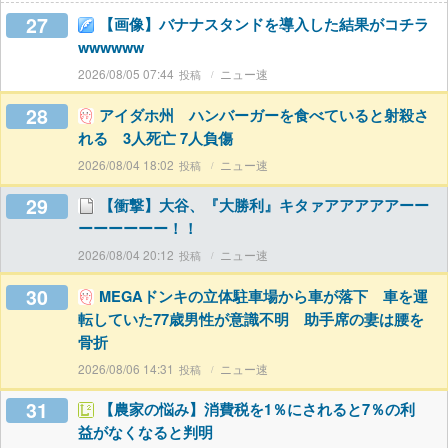
27
【画像】バナナスタンドを導入した結果がコチラ
wwwwww
2026/08/05 07:44
ニュー速
28
アイダホ州 ハンバーガーを食べていると射殺さ
れる 3人死亡 7人負傷
2026/08/04 18:02
ニュー速
29
【衝撃】大谷、『大勝利』キタァアアアアアーー
ーーーーーー！！
2026/08/04 20:12
ニュー速
30
MEGAドンキの立体駐車場から車が落下 車を運
転していた77歳男性が意識不明 助手席の妻は腰を
骨折
2026/08/06 14:31
ニュー速
31
【農家の悩み】消費税を1％にされると7％の利
益がなくなると判明