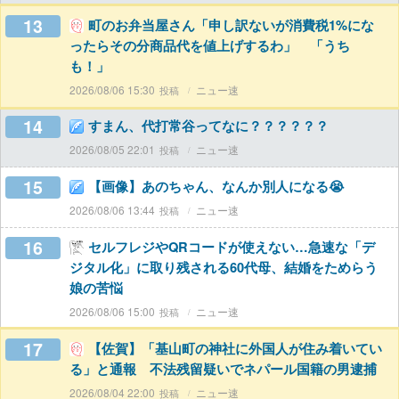
13
町のお弁当屋さん「申し訳ないが消費税1%にな
ったらその分商品代を値上げするわ」 「うち
も！」
2026/08/06 15:30
ニュー速
14
すまん、代打常谷ってなに？？？？？？
2026/08/05 22:01
ニュー速
15
【画像】あのちゃん、なんか別人になる😭
2026/08/06 13:44
ニュー速
16
セルフレジやQRコードが使えない…急速な「デ
ジタル化」に取り残される60代母、結婚をためらう
娘の苦悩
2026/08/06 15:00
ニュー速
17
【佐賀】「基山町の神社に外国人が住み着いてい
る」と通報 不法残留疑いでネパール国籍の男逮捕
2026/08/04 22:00
ニュー速