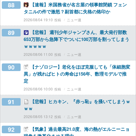
88
【速報】米国務省が名古屋の領事館閉鎖 フェン
タニルの件で激怒？副首都に失格の烙印か
2026/08/04 19:10
ニュー速
89
【悲報】 週刊少年ジャンプさん、最大発行部数
653万部から急降下でついに100万部を割ってしまう
ｗｗｗｗｗ
2026/08/06 11:00
ニュー速
90
【ナゾロジー】老化をほぼ克服しても「体細胞変
異」が残ればヒトの寿命は156年、数理モデルで推
定
2026/08/06 10:00
ニュー速
91
【悲報】ヒカキン、『赤っ恥』を搔いてしまうｗ
ｗｗ
2026/08/05 13:12
ニュー速
92
【気象】過去最高21.0度、海の熱がエルニーニョ