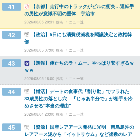
41
【京都】走行中のトラックがビルに衝突…運転手
の男性が意識不明の重体 宇治市
2026/08/05 20:31
ニュー速
42
【政治】5日にも消費税減税を閣議決定と政権幹
部
2026/08/05 07:00
ニュー速
43
【朗報】俺たちのラ・ムー。やっぱり安すぎるｗ
ｗｗ
2026/08/05 18:00
ニュー速
44
【婚活】デートの食事代「割り勘」でフラれた
33歳男性の落とし穴 「じゃあ半分で」が相手を冷
めさせる“本当の理由”
2026/08/04 23:00
ニュー速
45
【資源】国産レアアース開発に光明 南鳥島沖の
レアアース泥から「イットリウム」など複数のレア