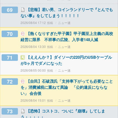
69
【悲報】若い男、コインランドリーで『とんでも
ない事』をしてしまう！！！！！
2026/08/04 17:12
ニュー速
70
【熱くなりすぎた甲子園】甲子園至上主義の高校
経営に限界 不祥事の広陵、入学者148人減
2026/08/04 13:30
ニュー速
71
【ええんか？】ダイソーの220円のUSBケーブル
が3ヶ月でダメになった
2026/08/05 00:00
ニュー速
72
【自民】石破茂氏「支持率下がっても必要なこと
を」消費減税に重ねて異論 「公約違反にならな
い」 会合後
2026/08/04 15:01
ニュー速
73
【恐怖】コストコ、ついに『崩壊』してしま
う・・・・・