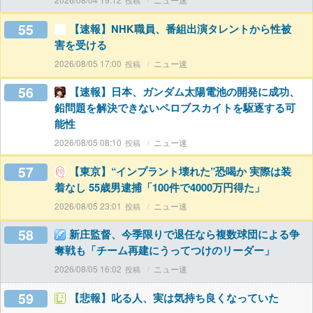
55
【速報】NHK職員、番組出演タレントから性被
害を受ける
2026/08/05 17:00
ニュー速
56
【速報】日本、ガンダム太陽電池の開発に成功、
鉛問題を解決できないペロブスカイトを駆逐する可
能性
2026/08/05 08:10
ニュー速
57
【東京】“インプラント壊れた”恐喝か 実際は装
着なし 55歳男逮捕「100件で4000万円得た」
2026/08/05 23:01
ニュー速
58
新庄監督、今季限りで退任なら複数球団による争
奪戦も「チーム再建にうってつけのリーダー」
2026/08/05 16:02
ニュー速
59
【悲報】叱る人、実は気持ち良くなっていた