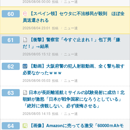
2026/08/06 00:00
ニュー速
60
【スペイン領】セウタに不法移民が殺到 ほぼ全
員送還される
2026/08/04 23:01
ニュー速
61
【衝撃】警察官「今すぐ止まれ！」包丁男「嫌
だ！」→結果
2026/08/05 15:12
ニュー速
62
【動画】大阪府警の犯人射殺動画、全く撃ち殺す
必要なかったｗｗｗ
2026/08/06 05:03
ニュー速
63
日本が長距離巡航ミサイルの試験発射に成功！北
朝鮮が激怒「日本が戦争国家になろうとしている」
「絶対に傍観しない、必ず後悔させる」
2026/08/05 14:15
ニュー速
64
【画像】Amazonに売ってる激安「60000ｍAhモ