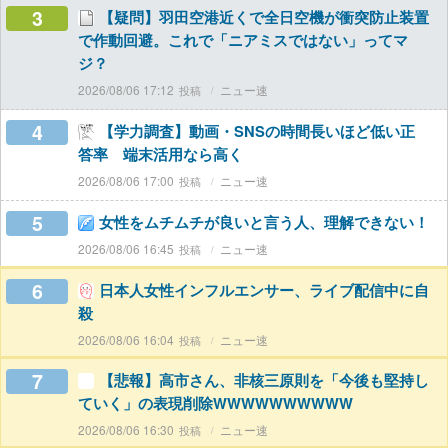
3
【疑問】羽田空港近くで全日空機が衝突防止装置
で作動回避。これで「ニアミスではない」ってマ
ジ？
2026/08/06 17:12
ニュー速
4
【学力調査】動画・SNSの時間長いほど低い正
答率 端末活用なら高く
2026/08/06 17:00
ニュー速
5
女性をムチムチが良いと言う人、理解できない！
2026/08/06 16:45
ニュー速
6
日本人女性インフルエンサー、ライブ配信中に自
殺
2026/08/06 16:04
ニュー速
7
【悲報】高市さん、非核三原則を「今後も堅持し
ていく」の表現削除WWWWWWWWWW
2026/08/06 16:30
ニュー速