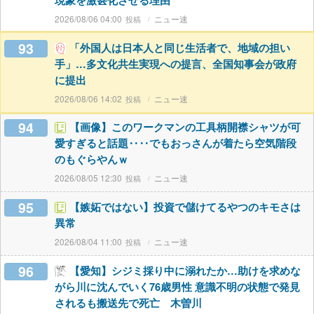
現象を激甚化させる理由
2026/08/06 04:00
ニュー速
93
「外国人は日本人と同じ生活者で、地域の担い
手」…多文化共生実現への提言、全国知事会が政府
に提出
2026/08/06 14:02
ニュー速
94
【画像】このワークマンの工具柄開襟シャツが可
愛すぎると話題‥‥でもおっさんが着たら空気階段
のもぐらやんｗ
2026/08/05 12:30
ニュー速
95
【嫉妬ではない】投資で儲けてるやつのキモさは
異常
2026/08/04 11:00
ニュー速
96
【愛知】シジミ採り中に溺れたか…助けを求めな
がら川に沈んでいく76歳男性 意識不明の状態で発見
されるも搬送先で死亡 木曽川