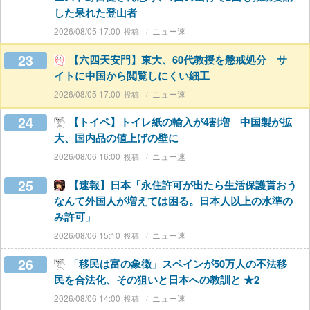
した呆れた登山者
2026/08/05 17:00
ニュー速
23
【六四天安門】東大、60代教授を懲戒処分 サ
イトに中国から閲覧しにくい細工
2026/08/05 17:00
ニュー速
24
【トイペ】トイレ紙の輸入が4割増 中国製が拡
大、国内品の値上げの壁に
2026/08/06 16:00
ニュー速
25
【速報】日本「永住許可が出たら生活保護貰おう
なんて外国人が増えては困る。日本人以上の水準の
み許可」
2026/08/06 15:10
ニュー速
26
「移民は富の象徴」スペインが50万人の不法移
民を合法化、その狙いと日本への教訓と ★2
2026/08/06 14:00
ニュー速