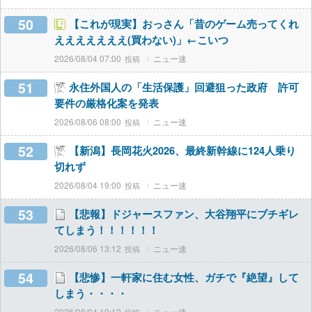
50
【これが現実】おっさん「昔のゲーム売ってくれ
えええええええ(買わない)」←こいつ
2026/08/04 07:00
ニュー速
51
永住外国人の「生活保護」回避狙った政府 許可
要件の厳格化案を発表
2026/08/06 08:00
ニュー速
52
【新潟】長岡花火2026、最終新幹線に124人乗り
切れず
2026/08/04 19:00
ニュー速
53
【悲報】ドジャースファン、大谷翔平にブチギレ
てしまう！！！！！！
2026/08/06 13:12
ニュー速
54
【悲惨】一軒家に住む女性、ガチで『絶望』して
しまう・・・・
2026/08/04 19:12
ニュー速