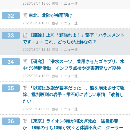
2026/08/04 18:00
ニュー速
32
東北、北陸が梅雨明け
2026/08/04 16:00
ニュー速
33
【議論】上司「頑張れよ！」部下「ハラスメント
です…」←これ、どっちが正解なの？
2026/08/04 13:12
ニュー速
34
【研究】「潜水スーツ」着用させたゴキブリ、水
中で3時間活動 インフラ点検や災害調査など期待
2026/08/04 18:00
ニュー速
35
「以前は放獣が基本だった…」熊を溺死させて駆
除、批判殺到の岩手・雫石町に苦しい事情 「改善し
たい」
2026/08/04 09:00
ニュー速
36
【東京】ライオン3頭が相次ぎ死ぬ 猛暑影響
か 18頭のうち10頭が次々と体調不良に クーラー