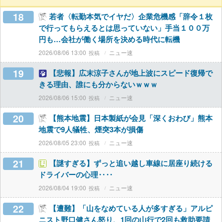
18
若者〈転勤本気でイヤだ〉企業危機感「辞令１枚
で行ってもらえるとは思っていない」手当１００万
円も…会社が働く場所を決める時代に転機
2026/08/06 13:00
ニュー速
19
【悲報】広末涼子さんが地上波にスピード復帰で
きる理由、誰にも分からないｗｗｗ
2026/08/06 15:00
ニュー速
20
【熊本地震】日本製紙が会見「深くおわび」熊本
地震で9人犠牲、煙突3本が損傷
2026/08/05 23:00
ニュー速
21
【謎すぎる】ずっと追い越し車線に居座り続ける
ドライバーの心理‥‥
2026/08/04 19:00
ニュー速
22
【遭難】「山をなめている人が多すぎる」アルピ
ニスト野口健さん怒り、1回の山行で2回も救助要請