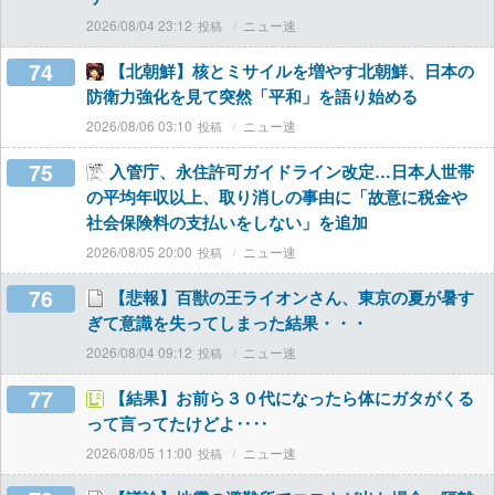
2026/08/04 23:12
ニュー速
74
【北朝鮮】核とミサイルを増やす北朝鮮、日本の
防衛力強化を見て突然「平和」を語り始める
2026/08/06 03:10
ニュー速
75
入管庁、永住許可ガイドライン改定…日本人世帯
の平均年収以上、取り消しの事由に「故意に税金や
社会保険料の支払いをしない」を追加
2026/08/05 20:00
ニュー速
76
【悲報】百獣の王ライオンさん、東京の夏が暑す
ぎて意識を失ってしまった結果・・・
2026/08/04 09:12
ニュー速
77
【結果】お前ら３０代になったら体にガタがくる
って言ってたけどよ‥‥
2026/08/05 11:00
ニュー速