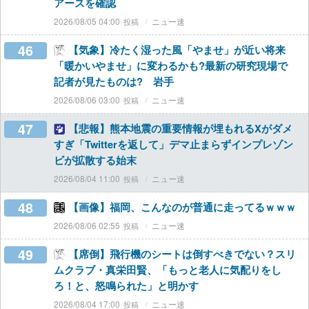
アースを確認
2026/08/05 04:00
ニュー速
46
【気象】冷たく湿った風「やませ」が近い将来
「暖かいやませ」に変わるかも?最新の研究現場で
記者が見たものは? 岩手
2026/08/06 03:00
ニュー速
47
【悲報】熊本地震の重要情報が埋もれるXがダメ
すぎ「Twitterを返して」デマ止まらずインプレゾン
ビが拡散する始末
2026/08/04 11:00
ニュー速
48
【画像】福岡、こんなのが普通に走ってるｗｗｗ
2026/08/06 02:55
ニュー速
49
【席倒】飛行機のシートは倒すべきでない？スリ
ムクラブ・真栄田賢、「もっと老人に気配りをし
ろ！と、怒鳴られた」と明かす
2026/08/04 17:00
ニュー速