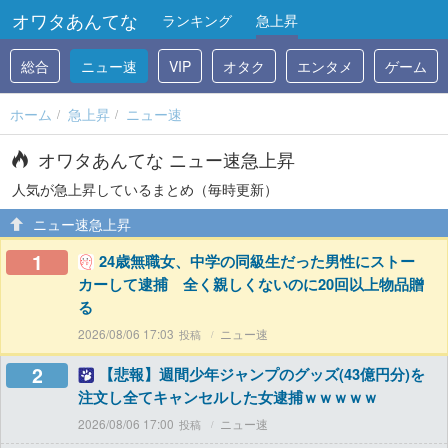
オワタあんてな
ランキング
急上昇
総合
ニュー速
VIP
オタク
エンタメ
ゲーム
ホーム
急上昇
ニュー速
オワタあんてな ニュー速急上昇
人気が急上昇しているまとめ（毎時更新）
ニュー速急上昇
1
24歳無職女、中学の同級生だった男性にストー
カーして逮捕 全く親しくないのに20回以上物品贈
る
2026/08/06 17:03
ニュー速
2
【悲報】週間少年ジャンプのグッズ(43億円分)を
注文し全てキャンセルした女逮捕ｗｗｗｗｗ
2026/08/06 17:00
ニュー速