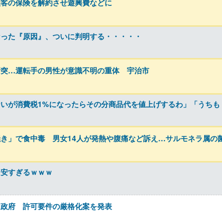
顧客の保険を解約させ遊興費などに
なった『原因』、ついに判明する・・・・・
衝突…運転手の男性が意識不明の重体 宇治市
いが消費税1%になったらその分商品代を値上げするわ」「うちも
き」で食中毒 男女14人が発熱や腹痛など訴え…サルモネラ属の
り安すぎるｗｗｗ
た政府 許可要件の厳格化案を発表