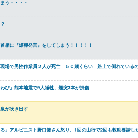
しまう・・・・
？？
市首相に『爆弾発言』をしてしまう！！！！！
築現場で男性作業員２人が死亡 ５０歳くらい 路上で倒れている
わび」熊本地震で9人犠牲、煙突3本が損傷
温泉が吹き出す
る」アルピニスト野口健さん怒り、1回の山行で2回も救助要請し