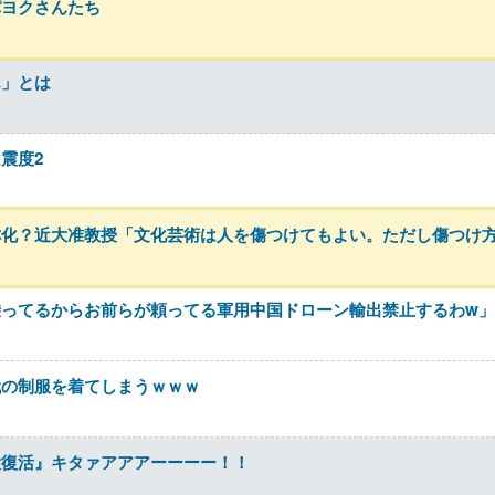
パヨクさんたち
ん」とは
震度2
称化？近大准教授「文化芸術は人を傷つけてもよい。ただし傷つけ
ってるからお前らが頼ってる軍用中国ドローン輸出禁止するわw」
代の制服を着てしまうｗｗｗ
大復活』キタァアアアーーーー！！