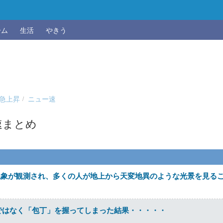
ーム
生活
やきう
急上昇
ニュー速
速まとめ
現象が観測され、多くの人が地上から天変地異のような光景を見る
ではなく「包丁」を握ってしまった結果・・・・・