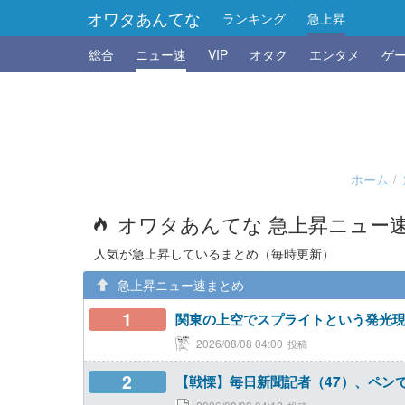
オワタあんてな
ランキング
急上昇
総合
ニュー速
VIP
オタク
エンタメ
ゲ
ホーム
オワタあんてな 急上昇ニュー
人気が急上昇しているまとめ（毎時更新）
急上昇ニュー速まとめ
1
関東の上空でスプライトという発光
2026/08/08 04:00
2
【戦慄】毎日新聞記者（47）、ペン