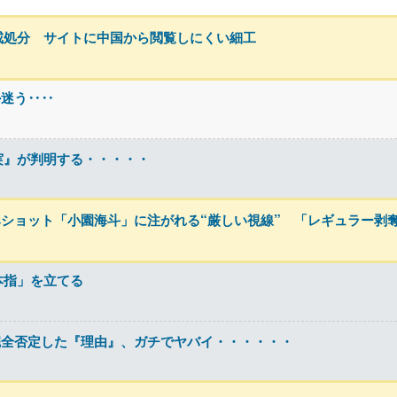
戒処分 サイトに中国から閲覧しにくい細工
か迷う‥‥
実』が判明する・・・・・
みショット「小園海斗」に注がれる“厳しい視線” 「レギュラー剥
本指」を立てる
完全否定した『理由』、ガチでヤバイ・・・・・・