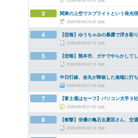
2026/08/08 05:00
3
関東の上空でスプライトという発光
2026/08/08 04:00
4
【悲報】ゆうちゃみの暴露で浮き彫
2026/08/08 03:12
5
【悲報】熊本市、ガチでやらかして
2026/08/08 02:12
6
中日打線、金丸が降板した途端に打
2026/08/06 21:09
7
【富士通はセーフ】パソコン大手３社（
2026/08/06 21:00
8
【衝撃】俳優の亀石太夏匡さん、交
2026/08/06 00:12