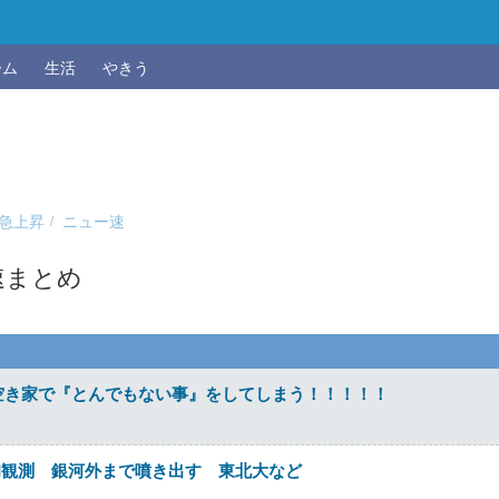
ーム
生活
やきう
急上昇
ニュー速
速まとめ
空き家で『とんでもない事』をしてしまう！！！！！
初観測 銀河外まで噴き出す 東北大など