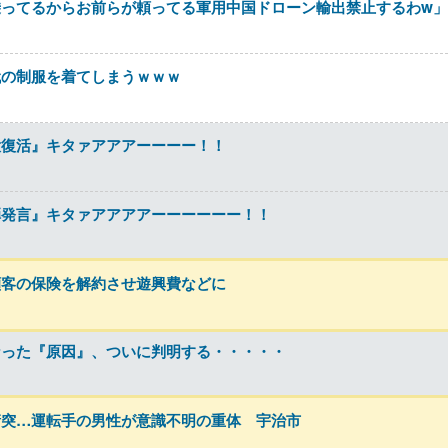
ってるからお前らが頼ってる軍用中国ドローン輸出禁止するわw」
代の制服を着てしまうｗｗｗ
大復活』キタァアアアーーーー！！
弾発言』キタァアアアアーーーーーー！！
顧客の保険を解約させ遊興費などに
なった『原因』、ついに判明する・・・・・
衝突…運転手の男性が意識不明の重体 宇治市