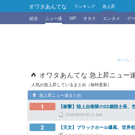
オワタあんてな
ランキング
急上昇
総合
ニュー速
VIP
オタク
エンタメ
ゲ
ホーム
オワタあんてな 急上昇ニュー
人気が急上昇しているまとめ（毎時更新）
急上昇ニュー速まとめ
1
【衝撃】陸上自衛隊の22歳陸士長、
2026/08/08 05:12
2
【天文】ブラックホール爆風、世界