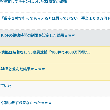
)を注文してキャンセルした32歳女が逮捕
感「辞令１枚で行ってもらえるとは思っていない」手当１００万円
uTubeの視聴時間の制限を設定した結果ｗｗｗ
実際は装着なし 55歳男逮捕「100件で4000万円得た」
AKBと並んだ結果ｗｗｗｗ
っていた
全く撃ち殺す必要なかったｗｗｗ