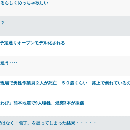
てるらしくめっちゃ欲しい
？？
3」が予定通りオープンモデル化される
か迷う‥‥
築現場で男性作業員２人が死亡 ５０歳くらい 路上で倒れている
わび」熊本地震で9人犠牲、煙突3本が損傷
ではなく「包丁」を握ってしまった結果・・・・・