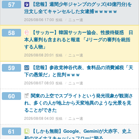
57
【悲報】週間少年ジャンプのグッズ(43億円分)を
注文し全てキャンセルした女逮捕ｗｗｗｗｗ
2026/08/06 17:00
ニュー速
58
【サッカー】韓国サッカー協会、性接待疑惑 日
本人審判も含まれると報道 「Jリーグの審判を統括
する人物」
2026/08/08 20:01
ニュー速
59
【悲報】参政党神谷代表、食料品の消費減税「天
下の愚策だ」と批判ｗｗｗ
2026/08/07 08:03
ニュー速
60
関東の上空でスプライトという発光現象が観測さ
れ、多くの人が地上から天変地異のような光景を見
ることができた
2026/08/08 04:00
ニュー速
61
【しかも無能】Google、Geminiが大赤字、史上
初のマイナスキャッシュフローに陥る