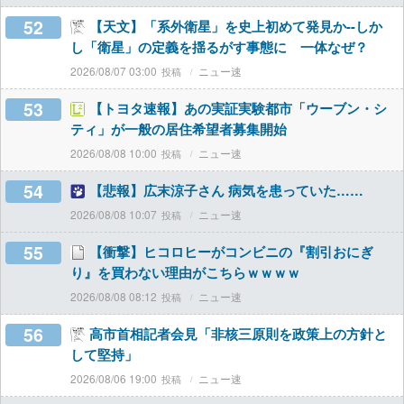
52
【天文】「系外衛星」を史上初めて発見か--しか
し「衛星」の定義を揺るがす事態に 一体なぜ？
2026/08/07 03:00
ニュー速
53
【トヨタ速報】あの実証実験都市「ウーブン・シ
ティ」が一般の居住希望者募集開始
2026/08/08 10:00
ニュー速
54
【悲報】広末涼子さん 病気を患っていた……
2026/08/08 10:07
ニュー速
55
【衝撃】ヒコロヒーがコンビニの『割引おにぎ
り』を買わない理由がこちらｗｗｗｗ
2026/08/08 08:12
ニュー速
56
高市首相記者会見「非核三原則を政策上の方針と
して堅持」
2026/08/06 19:00
ニュー速