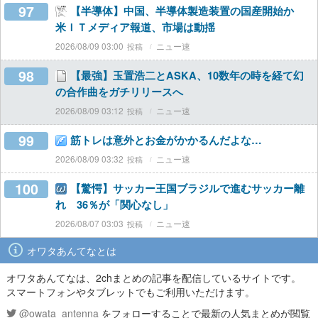
97
【半導体】中国、半導体製造装置の国産開始か
米ＩＴメディア報道、市場は動揺
2026/08/09 03:00
ニュー速
98
【最強】玉置浩二とASKA、10数年の時を経て幻
の合作曲をガチリリースへ
2026/08/09 03:12
ニュー速
99
筋トレは意外とお金がかかるんだよな…
2026/08/09 03:32
ニュー速
100
【驚愕】サッカー王国ブラジルで進むサッカー離
れ 36％が「関心なし」
2026/08/07 03:03
ニュー速
オワタあんてなとは
オワタあんてなは、2chまとめの記事を配信しているサイトです。
スマートフォンやタブレットでもご利用いただけます。
@owata_antenna
をフォローすることで最新の人気まとめが閲覧