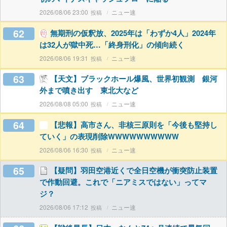
2026/08/06 23:00
ニュー速
62
無期刑の仮釈放、2025年は「わずか4人」2024年
は32人が獄中死…「終身刑化」の傾向続く
2026/08/06 19:31
ニュー速
63
【天文】ブラックホール爆風、世界初観測 銀河
外まで噴き出す 東北大など
2026/08/08 05:00
ニュー速
64
【悲報】高市さん、非核三原則を「今後も堅持し
ていく」の表現削除WWWWWWWWWW
2026/08/06 16:30
ニュー速
65
【疑問】羽田空港近くで全日空機が衝突防止装置
で作動回避。これで「ニアミスではない」ってマ
ジ？
2026/08/06 17:12
ニュー速