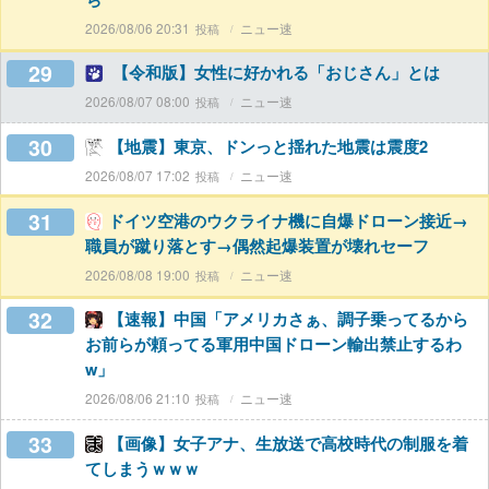
2026/08/06 20:31
ニュー速
29
【令和版】女性に好かれる「おじさん」とは
2026/08/07 08:00
ニュー速
30
【地震】東京、ドンっと揺れた地震は震度2
2026/08/07 17:02
ニュー速
31
ドイツ空港のウクライナ機に自爆ドローン接近→
職員が蹴り落とす→偶然起爆装置が壊れセーフ
2026/08/08 19:00
ニュー速
32
【速報】中国「アメリカさぁ、調子乗ってるから
お前らが頼ってる軍用中国ドローン輸出禁止するわ
w」
2026/08/06 21:10
ニュー速
33
【画像】女子アナ、生放送で高校時代の制服を着
てしまうｗｗｗ