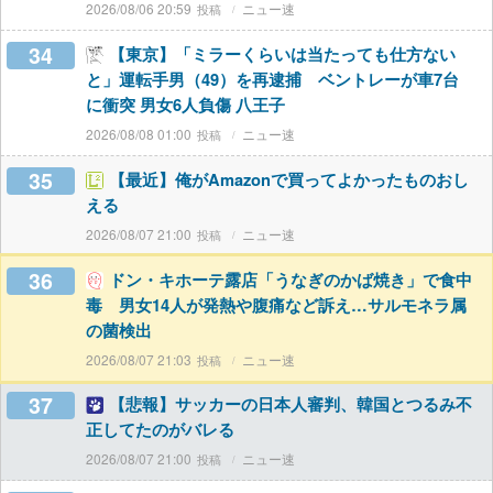
2026/08/06 20:59
ニュー速
34
【東京】「ミラーくらいは当たっても仕方ない
と」運転手男（49）を再逮捕 ベントレーが車7台
に衝突 男女6人負傷 八王子
2026/08/08 01:00
ニュー速
35
【最近】俺がAmazonで買ってよかったものおし
える
2026/08/07 21:00
ニュー速
36
ドン・キホーテ露店「うなぎのかば焼き」で食中
毒 男女14人が発熱や腹痛など訴え…サルモネラ属
の菌検出
2026/08/07 21:03
ニュー速
37
【悲報】サッカーの日本人審判、韓国とつるみ不
正してたのがバレる
2026/08/07 21:00
ニュー速