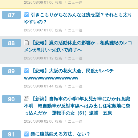
2026/08/09 01:00
ニュー速
87
引きこもりがちなみんなは痩せ型？それとも太り
やすいの？
2026/08/07 01:03
ニュー速
88
【悲報】嵐の活動休止の影響か…相葉雅紀のレコ
メンが9月いっぱいで終了へ
2026/08/09 01:12
ニュー速
89
【悲報】大阪の花火大会、民度がレベチ
wwwwwwwwwwwwwwww
2026/08/09 01:44
ニュー速
90
【新潟】自転車の小学1年女児が車にひかれ意識
不明 軽自動車が反対車線へはみ出し住宅敷地に突
っ込んだか 運転手の女（61）逮捕 五泉
2026/08/09 02:00
ニュー速
91
楽に腹筋鍛える方法、ない？