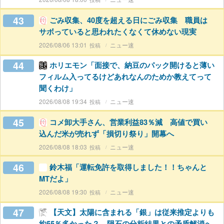
43
ごみ収集、40度を超える日にごみ収集 職員は
サボっていると思われたくなくて休めない現実
2026/08/06 13:01
ニュー速
44
ホリエモン「面接で、納豆のパック開けると薄い
フィルム入ってるけどあれなんのためか教えてって
聞くわけ」
2026/08/08 19:34
ニュー速
45
コメ卸大手さん、営業利益83％減 高値で買い
込んだ米が売れず「損切り祭り」開幕へ
2026/08/08 18:03
ニュー速
46
鈴木福「運転免許を取得しました！！ちゃんと
MTだよ」
2026/08/08 19:30
ニュー速
47
【天文】太陽に含まれる「銀」は従来推定よりも
約55％多かった？ 隕石の分析結果との矛盾解消へ