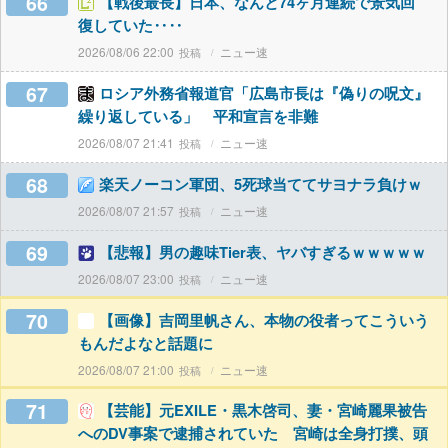
66
【戦後最長】日本、なんと74ヶ月連続で景気回
復していた‥‥
2026/08/06 22:00
ニュー速
67
ロシア外務省報道官「広島市長は『偽りの呪文』
繰り返している」 平和宣言を非難
2026/08/07 21:41
ニュー速
68
楽天ノーコン軍団、5死球当ててサヨナラ負けｗ
2026/08/07 21:57
ニュー速
69
【悲報】男の趣味Tier表、ヤバすぎるｗｗｗｗｗ
2026/08/07 23:00
ニュー速
70
【画像】吉岡里帆さん、本物の役者ってこういう
もんだよなと話題に
2026/08/07 21:00
ニュー速
71
【芸能】元EXILE・黒木啓司、妻・宮崎麗果被告
へのDV事案で逮捕されていた 宮崎は全身打撲、頭