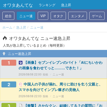
オワタあんてな
ランキング
急上昇
総合
ニュー速
VIP
オタク
エンタメ
ゲーム
ホーム
急上昇
ニュー速
オワタあんてな ニュー速急上昇
人気が急上昇しているまとめ（毎時更新）
ニュー速急上昇
1
【画像】セブンイレブンのバイト「AIにちいかわ
の画像を食わせてっと………できた！」
2026/08/08 22:00
ニュー速
2
中国人の子供が溺れ、周りに助けを乞う父親と、
スマホを向けてインプレ稼ぎの見物人
2026/08/08 22:03
ニュー速
3
【衝撃】さかなクン、結婚してる？の質問に「お