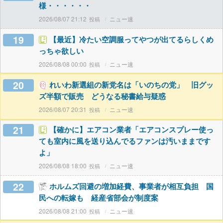
様・・・・・・
2026/08/07 21:12
ニュー速
19
【最近】冷たい空調服ってやつが出てるらしくめ
っちゃ欲しい
2026/08/08 00:00
ニュー速
20
れいわ新選組の新党名は「いのちの党」 旧グッ
ズ半額で販売 どうなる秘書給与疑惑
2026/08/07 20:31
ニュー速
21
【確かに】エアコン業者「エアコンスプレー使っ
ても室内に風を送り込んでるファンは汚いままです
よ」
2026/08/08 18:00
ニュー速
22
ホルムズ回避の増加経費、事業者が相互負担 国
民への転嫁も 経産省部会が制度案
2026/08/08 21:00
ニュー速