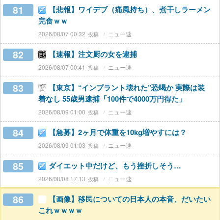
81
【悲報】ワイデブ（痛風持ち）、煮干しラーメン
完食ｗｗ
2026/08/07 00:32
ニュー速
82
【速報】注文厨の女を逮捕
2026/08/07 00:41
ニュー速
83
【東京】“インプラント壊れた”恐喝か 実際は装
着なし 55歳男逮捕「100件で4000万円得た」
2026/08/09 01:00
ニュー速
84
【急募】2ヶ月で体重を10kg増やすには？
2026/08/09 01:03
ニュー速
85
ダイエット中だけど、もう挫折しそう…
2026/08/08 17:13
ニュー速
86
【画像】移民についての日本人の本音、だいたい
これｗｗｗｗ