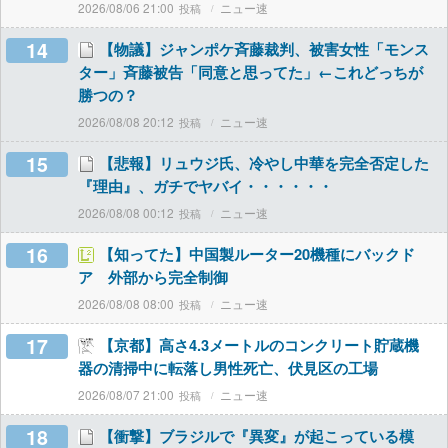
2026/08/06 21:00
ニュー速
14
【物議】ジャンポケ斉藤裁判、被害女性「モンス
ター」斉藤被告「同意と思ってた」←これどっちが
勝つの？
2026/08/08 20:12
ニュー速
15
【悲報】リュウジ氏、冷やし中華を完全否定した
『理由』、ガチでヤバイ・・・・・・
2026/08/08 00:12
ニュー速
16
【知ってた】中国製ルーター20機種にバックド
ア 外部から完全制御
2026/08/08 08:00
ニュー速
17
【京都】高さ4.3メートルのコンクリート貯蔵機
器の清掃中に転落し男性死亡、伏見区の工場
2026/08/07 21:00
ニュー速
18
【衝撃】ブラジルで『異変』が起こっている模