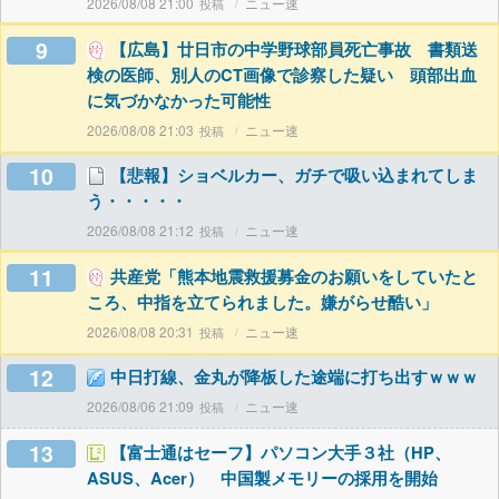
2026/08/08 21:00
ニュー速
9
【広島】廿日市の中学野球部員死亡事故 書類送
検の医師、別人のCT画像で診察した疑い 頭部出血
に気づかなかった可能性
2026/08/08 21:03
ニュー速
10
【悲報】ショベルカー、ガチで吸い込まれてしま
う・・・・・
2026/08/08 21:12
ニュー速
11
共産党「熊本地震救援募金のお願いをしていたと
ころ、中指を立てられました。嫌がらせ酷い」
2026/08/08 20:31
ニュー速
12
中日打線、金丸が降板した途端に打ち出すｗｗｗ
2026/08/06 21:09
ニュー速
13
【富士通はセーフ】パソコン大手３社（HP、
ASUS、Acer） 中国製メモリーの採用を開始