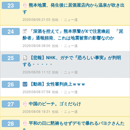
23
熊本地震、発生後に居酒屋店内から温泉が吹き出
す
2026/08/06 21:03
ニュー速
24
「深酒を控えて」熊本県警がXで注意喚起 「泥
酔者」通報頻発、これは地震被害の影響なのか
2026/08/08 08:00
ニュー速
25
【悲報】NHK、ガチで『恐ろしい事実』が判明
する・・・・・
2026/08/06 11:12
ニュー速
26
【動画】女性審判炎上ｗｗｗ
2026/08/08 07:58
ニュー速
27
中国のビーチ。ゴミだらけ
2026/08/08 18:31
ニュー速
28
平和の日に黙祷もせずデモで暴れるパヨクさんた
ち