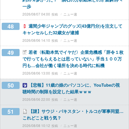
一歩
2026/08/07 04:00
ニュー速
48
週間少年ジャンプのグッズ(43億円分)を注文して
キャンセルした32歳女が逮捕
2026/08/06 14:10
ニュー速
49
若者〈転勤本気でイヤだ〉企業危機感「辞令１枚
で行ってもらえるとは思っていない」手当１００万
円も…会社が働く場所を決める時代に転機
2026/08/06 13:00
ニュー速
50
【悲報】11歳の娘のパソコンに、YouTubeの視
聴時間の制限を設定した結果ｗｗｗ
2026/08/06 22:00
ニュー速
51
【謎】サウジ・パキスタン・トルコが軍事同盟…
これどこと戦う気？
2026/08/08 10:12
ニュー速