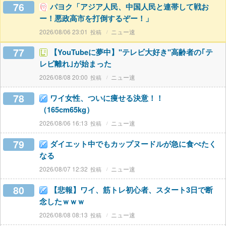
76
パヨク「アジア人民、中国人民と連帯して戦お
ー！悪政高市を打倒するぞー！」
2026/08/06 23:01
ニュー速
77
【YouTubeに夢中】"テレビ大好き"高齢者の｢テ
レビ離れ｣が始まった
2026/08/08 20:00
ニュー速
78
ワイ女性、ついに痩せる決意！！
（165cm65kg）
2026/08/06 16:13
ニュー速
79
ダイエット中でもカップヌードルが急に食べたく
なる
2026/08/07 12:32
ニュー速
80
【悲報】ワイ、筋トレ初心者、スタート3日で断
念したｗｗｗ
2026/08/08 08:13
ニュー速