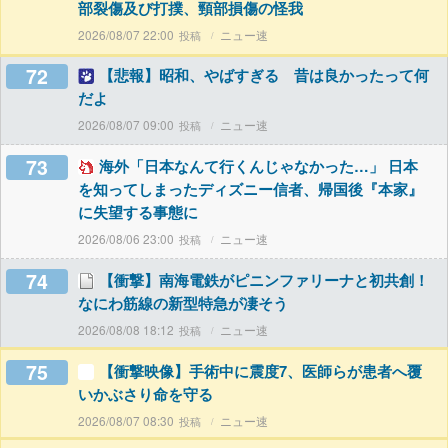
部裂傷及び打撲、頸部損傷の怪我
2026/08/07 22:00
ニュー速
72
【悲報】昭和、やばすぎる 昔は良かったって何
だよ
2026/08/07 09:00
ニュー速
73
海外「日本なんて行くんじゃなかった…」 日本
を知ってしまったディズニー信者、帰国後『本家』
に失望する事態に
2026/08/06 23:00
ニュー速
74
【衝撃】南海電鉄がピニンファリーナと初共創！
なにわ筋線の新型特急が凄そう
2026/08/08 18:12
ニュー速
75
【衝撃映像】手術中に震度7、医師らが患者へ覆
いかぶさり命を守る
2026/08/07 08:30
ニュー速