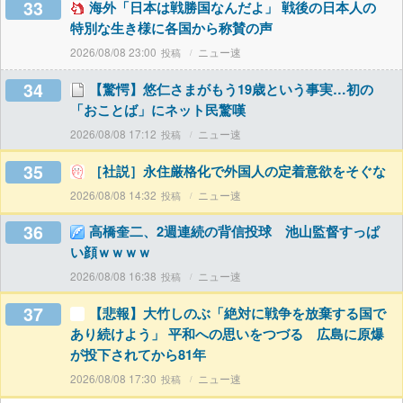
33
海外「日本は戦勝国なんだよ」 戦後の日本人の
特別な生き様に各国から称賛の声
2026/08/08 23:00
ニュー速
34
【驚愕】悠仁さまがもう19歳という事実…初の
「おことば」にネット民驚嘆
2026/08/08 17:12
ニュー速
35
［社説］永住厳格化で外国人の定着意欲をそぐな
2026/08/08 14:32
ニュー速
36
高橋奎二、2週連続の背信投球 池山監督すっぱ
い顔ｗｗｗｗ
2026/08/08 16:38
ニュー速
37
【悲報】大竹しのぶ「絶対に戦争を放棄する国で
あり続けよう」 平和への思いをつづる 広島に原爆
が投下されてから81年
2026/08/08 17:30
ニュー速