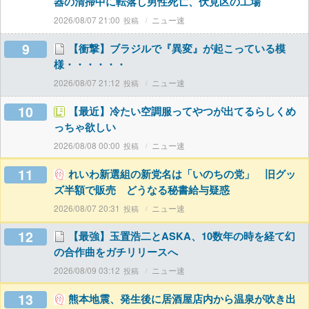
器の清掃中に転落し男性死亡、伏見区の工場
2026/08/07 21:00
ニュー速
9
【衝撃】ブラジルで『異変』が起こっている模
様・・・・・・
2026/08/07 21:12
ニュー速
10
【最近】冷たい空調服ってやつが出てるらしくめ
っちゃ欲しい
2026/08/08 00:00
ニュー速
11
れいわ新選組の新党名は「いのちの党」 旧グッ
ズ半額で販売 どうなる秘書給与疑惑
2026/08/07 20:31
ニュー速
12
【最強】玉置浩二とASKA、10数年の時を経て幻
の合作曲をガチリリースへ
2026/08/09 03:12
ニュー速
13
熊本地震、発生後に居酒屋店内から温泉が吹き出