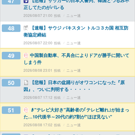
47
【悲報】サッカーの日本人審判、韓国とつるみ不
正してたのがバレる
2026/08/07 21:00
ニュー速
48
【速報】サウジ パキスタン トルコ３カ国 相互防
衛協定締結
2026/08/07 22:00
ニュー速
49
中国製自動車、不具合によりドアが勝手に開いて
しまう件
2026/08/08 23:01
ニュー速
50
【悲報】日本の盆踊りがオワコンになった『原
因』、ついに判明する・・・・・
2026/08/07 17:12
ニュー速
51
👴"テレビ大好き"高齢者の｢テレビ離れ｣が始まっ
た…10代後半～20代の約7割が"ほぼ見ない"
2026/08/08 17:02
ニュー速