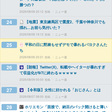
勝つの？
2026/08/08 20:12
ニュー速
24
【地震】東京練馬区で震度2、千葉や神奈川でも
揺れ…お前ら気付いた？
2026/08/08 19:12
ニュー速
25
平和の日に黙祷もせずデモで暴れるパヨクさんた
ち
2026/08/06 20:31
ニュー速
26
【朗報】Twitter(X)、転載やヘイターが暴れすぎ
て収益化が9/7に終わるｗｗｗｗｗ
2026/08/09 00:00
ニュー速
27
【令和版】女性に好かれる「おじさん」とは
2026/08/07 08:00
ニュー速
28
ホリエモン「面接で、納豆のパック開けると薄い