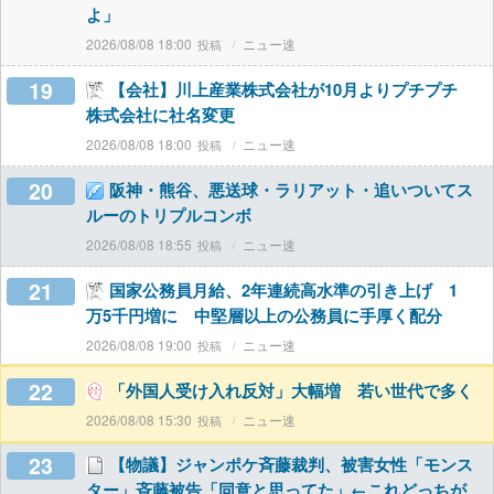
よ」
2026/08/08 18:00
ニュー速
19
【会社】川上産業株式会社が10月よりプチプチ
株式会社に社名変更
2026/08/08 18:00
ニュー速
20
阪神・熊谷、悪送球・ラリアット・追いついてス
ルーのトリプルコンボ
2026/08/08 18:55
ニュー速
21
国家公務員月給、2年連続高水準の引き上げ 1
万5千円増に 中堅層以上の公務員に手厚く配分
2026/08/08 19:00
ニュー速
22
「外国人受け入れ反対」大幅増 若い世代で多く
2026/08/08 15:30
ニュー速
23
【物議】ジャンポケ斉藤裁判、被害女性「モンス
ター」斉藤被告「同意と思ってた」←これどっちが