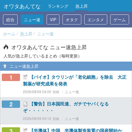
オワタあんてな
ランキング
急上昇
総合
ニュー速
VIP
オタク
エンタメ
ゲーム
ホーム
急上昇
ニュー速
オワタあんてな ニュー速急上昇
人気が急上昇しているまとめ（毎時更新）
ニュー速急上昇
1
【バイオ】タウリンが「老化細胞」を除去 大正
製薬が研究成果を発表
2026/08/09 04:00
ニュー速
2
【警告】日本国民達、ガチでヤバくなる
ぞ・・・・・・
2026/08/09 04:12
ニュー速
3
【半導体】中国、半導体製造装置の国産開始か