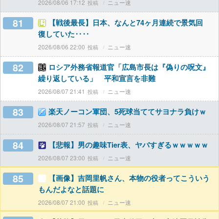
2026/08/06 17:12
ニュー速
81
【戦後最長】日本、なんと74ヶ月連続で景気回
復していた‥‥
2026/08/06 22:00
ニュー速
82
ロシア外務省報道官「広島市長は『偽りの呪文』
繰り返している」 平和宣言を非難
2026/08/07 21:41
ニュー速
83
楽天ノーコン軍団、5死球当ててサヨナラ負けｗ
2026/08/07 21:57
ニュー速
84
【悲報】男の趣味Tier表、ヤバすぎるｗｗｗｗｗ
2026/08/07 23:00
ニュー速
85
【画像】吉岡里帆さん、本物の役者ってこういう
もんだよなと話題に
2026/08/07 21:00
ニュー速