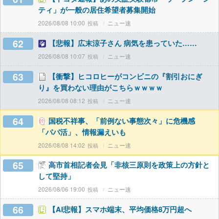
ティ」が一般の居住希望者募集開始
2026/08/08 10:00
ニュー速
62
【悲報】広末涼子さん 病気を患っていた……
2026/08/08 10:07
ニュー速
63
【衝撃】ヒコロヒーがコンビニの『割引おにぎ
り』を買わない理由がこちらｗｗｗｗ
2026/08/08 08:12
ニュー速
64
国税不祥事、「前例ない事態次々」に危機感
「パパ活」、情報漏えいも
2026/08/08 14:02
ニュー速
65
高市首相記者会見「非核三原則を政策上の方針と
して堅持」
2026/08/06 19:00
ニュー速
66
【AI悲報】スマホ端末、平均価格8万円超へ