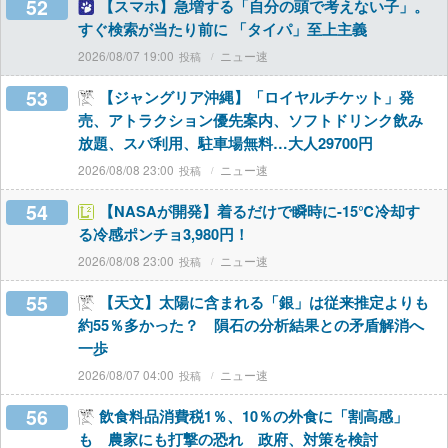
52
【スマホ】急増する「自分の頭で考えない子」。
すぐ検索が当たり前に 「タイパ」至上主義
2026/08/07 19:00
ニュー速
53
【ジャングリア沖縄】「ロイヤルチケット」発
売、アトラクション優先案内、ソフトドリンク飲み
放題、スパ利用、駐車場無料…大人29700円
2026/08/08 23:00
ニュー速
54
【NASAが開発】着るだけで瞬時に-15℃冷却す
る冷感ポンチョ3,980円！
2026/08/08 23:00
ニュー速
55
【天文】太陽に含まれる「銀」は従来推定よりも
約55％多かった？ 隕石の分析結果との矛盾解消へ
一歩
2026/08/07 04:00
ニュー速
56
飲食料品消費税1％、10％の外食に「割高感」
も 農家にも打撃の恐れ 政府、対策を検討