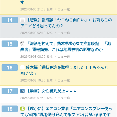
す
2026/08/06 21:03
ニュー速
14
【悲報】新海誠「ヤニねこ面白い」←お前らこの
アニメどう思ってんの？
2026/08/09 02:12
ニュー速
15
「深酒を控えて」熊本県警がXで注意喚起 「泥
酔者」通報頻発、これは地震被害の影響なのか
2026/08/08 08:00
ニュー速
16
鈴木福「運転免許を取得しました！！ちゃんと
MTだよ」
2026/08/08 19:30
ニュー速
17
【動画】女性審判炎上ｗｗｗ
2026/08/08 07:58
ニュー速
18
【確かに】エアコン業者「エアコンスプレー使っ
ても室内に風を送り込んでるファンは汚いままです