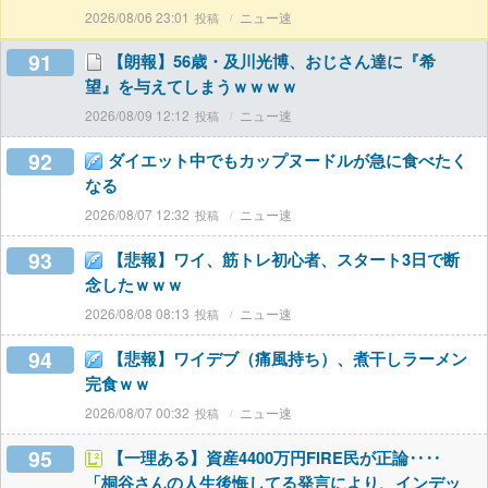
2026/08/06 23:01
ニュー速
91
【朗報】56歳・及川光博、おじさん達に『希
望』を与えてしまうｗｗｗｗ
2026/08/09 12:12
ニュー速
92
ダイエット中でもカップヌードルが急に食べたく
なる
2026/08/07 12:32
ニュー速
93
【悲報】ワイ、筋トレ初心者、スタート3日で断
念したｗｗｗ
2026/08/08 08:13
ニュー速
94
【悲報】ワイデブ（痛風持ち）、煮干しラーメン
完食ｗｗ
2026/08/07 00:32
ニュー速
95
【一理ある】資産4400万円FIRE民が正論‥‥
「桐谷さんの人生後悔してる発言により、インデッ