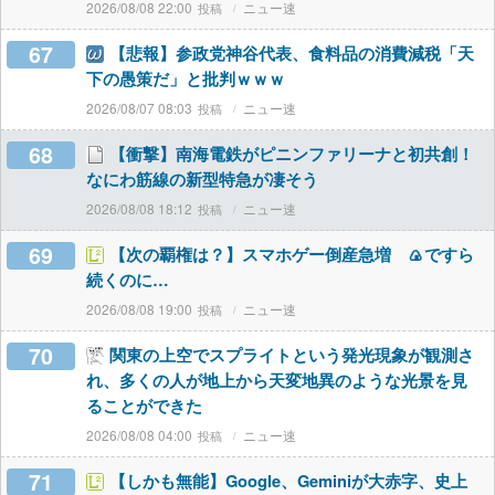
2026/08/08 22:00
ニュー速
67
【悲報】参政党神谷代表、食料品の消費減税「天
下の愚策だ」と批判ｗｗｗ
2026/08/07 08:03
ニュー速
68
【衝撃】南海電鉄がピニンファリーナと初共創！
なにわ筋線の新型特急が凄そう
2026/08/08 18:12
ニュー速
69
【次の覇権は？】スマホゲー倒産急増 🍙ですら
続くのに…
2026/08/08 19:00
ニュー速
70
関東の上空でスプライトという発光現象が観測さ
れ、多くの人が地上から天変地異のような光景を見
ることができた
2026/08/08 04:00
ニュー速
71
【しかも無能】Google、Geminiが大赤字、史上