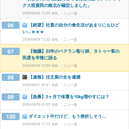
クス投資民の敗北が確定しました」
2026/08/09 12:30
ニュー速
96
【絶望】社畜の自分の食生活があまりにもひど
い…ｗｗｗ
2026/08/09 12:32
ニュー速
97
【物議】23年のベテラン彫り師、タトゥー客の
民度を辛辣に語る
2026/08/09 12:30
ニュー速
98
【速報】注文厨の女を逮捕
2026/08/07 00:41
ニュー速
99
【急募】2ヶ月で体重を10kg増やすには？
2026/08/09 01:03
ニュー速
100
ダイエット中だけど、もう挫折しそう…
2026/08/08 17:13
ニュー速