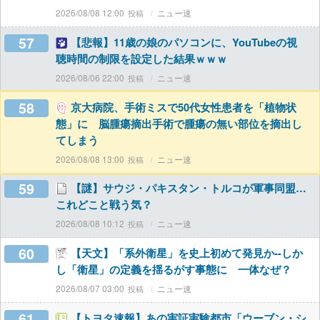
2026/08/08 12:00
ニュー速
57
【悲報】11歳の娘のパソコンに、YouTubeの視
聴時間の制限を設定した結果ｗｗｗ
2026/08/06 22:00
ニュー速
58
京大病院、手術ミスで50代女性患者を「植物状
態」に 脳腫瘍摘出手術で腫瘍の無い部位を摘出し
てしまう
2026/08/08 13:00
ニュー速
59
【謎】サウジ・パキスタン・トルコが軍事同盟…
これどこと戦う気？
2026/08/08 10:12
ニュー速
60
【天文】「系外衛星」を史上初めて発見か--しか
し「衛星」の定義を揺るがす事態に 一体なぜ？
2026/08/07 03:00
ニュー速
61
【トヨタ速報】あの実証実験都市「ウーブン・シ