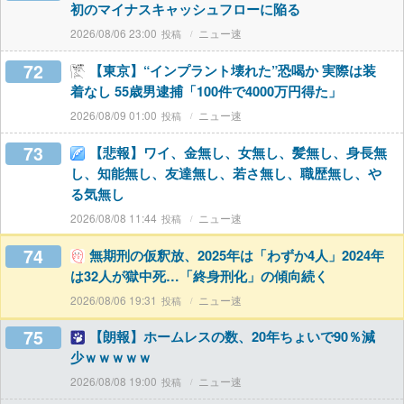
初のマイナスキャッシュフローに陥る
2026/08/06 23:00
ニュー速
72
【東京】“インプラント壊れた”恐喝か 実際は装
着なし 55歳男逮捕「100件で4000万円得た」
2026/08/09 01:00
ニュー速
73
【悲報】ワイ、金無し、女無し、髪無し、身長無
し、知能無し、友達無し、若さ無し、職歴無し、や
る気無し
2026/08/08 11:44
ニュー速
74
無期刑の仮釈放、2025年は「わずか4人」2024年
は32人が獄中死…「終身刑化」の傾向続く
2026/08/06 19:31
ニュー速
75
【朗報】ホームレスの数、20年ちょいで90％減
少ｗｗｗｗｗ
2026/08/08 19:00
ニュー速