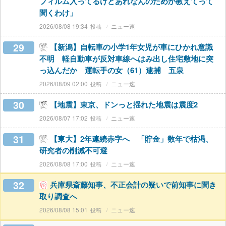
フィルム入ってるけどあれなんのためか教えてって
聞くわけ」
2026/08/08 19:34
ニュー速
29
【新潟】自転車の小学1年女児が車にひかれ意識
不明 軽自動車が反対車線へはみ出し住宅敷地に突
っ込んだか 運転手の女（61）逮捕 五泉
2026/08/09 02:00
ニュー速
30
【地震】東京、ドンっと揺れた地震は震度2
2026/08/07 17:02
ニュー速
31
【東大】2年連続赤字へ 「貯金」数年で枯渇、
研究者の削減不可避
2026/08/08 17:00
ニュー速
32
兵庫県斎藤知事、不正会計の疑いで前知事に聞き
取り調査へ
2026/08/08 15:01
ニュー速