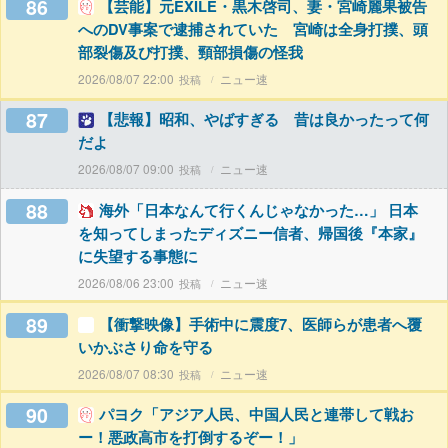
86
【芸能】元EXILE・黒木啓司、妻・宮崎麗果被告
へのDV事案で逮捕されていた 宮崎は全身打撲、頭
部裂傷及び打撲、頸部損傷の怪我
2026/08/07 22:00
ニュー速
87
【悲報】昭和、やばすぎる 昔は良かったって何
だよ
2026/08/07 09:00
ニュー速
88
海外「日本なんて行くんじゃなかった…」 日本
を知ってしまったディズニー信者、帰国後『本家』
に失望する事態に
2026/08/06 23:00
ニュー速
89
【衝撃映像】手術中に震度7、医師らが患者へ覆
いかぶさり命を守る
2026/08/07 08:30
ニュー速
90
パヨク「アジア人民、中国人民と連帯して戦お
ー！悪政高市を打倒するぞー！」