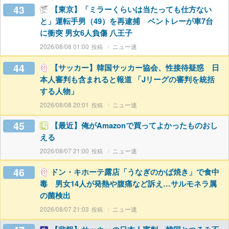
43
【東京】「ミラーくらいは当たっても仕方ない
と」運転手男（49）を再逮捕 ベントレーが車7台
に衝突 男女6人負傷 八王子
2026/08/08 01:00
ニュー速
44
【サッカー】韓国サッカー協会、性接待疑惑 日
本人審判も含まれると報道 「Jリーグの審判を統括
する人物」
2026/08/08 20:01
ニュー速
45
【最近】俺がAmazonで買ってよかったものおし
える
2026/08/07 21:00
ニュー速
46
ドン・キホーテ露店「うなぎのかば焼き」で食中
毒 男女14人が発熱や腹痛など訴え…サルモネラ属
の菌検出
2026/08/07 21:03
ニュー速