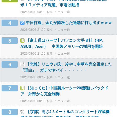
米ＩＴメディア報道、市場は動揺
2026/08/09 03:00
ニュー速
4
中日打線、金丸が降板した途端に打ち出すｗｗｗ
2026/08/06 21:09
ニュー速
5
【富士通はセーフ】パソコン大手３社（HP、
ASUS、Acer） 中国製メモリーの採用を開始
2026/08/06 21:00
ニュー速
6
【悲報】リュウジ氏、冷やし中華を完全否定した
『理由』、ガチでヤバイ・・・・・・
2026/08/08 00:12
ニュー速
7
【知ってた】中国製ルーター20機種にバックド
ア 外部から完全制御
2026/08/08 08:00
ニュー速
8
【京都】高さ4.3メートルのコンクリート貯蔵機