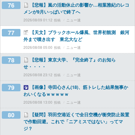
76
【悲報】嵐の活動休止の影響か…相葉雅紀のレコ
メンが9月いっぱいで終了へ
2026/08/09 01:12
ニュー速
77
【天文】ブラックホール爆風、世界初観測 銀河
外まで噴き出す 東北大など
2026/08/08 05:00
ニュー速
78
【悲報】東京大学、『完全終了』のお知ら
せ・・・・
2026/08/08 23:12
ニュー速
79
【画像】寺田心さん(18)、筋トレした結果無事か
わいくなるｗｗｗｗｗ
2026/08/08 13:00
ニュー速
80
【疑問】羽田空港近くで全日空機が衝突防止装置
で作動回避。これで「ニアミスではない」ってマ
ジ？