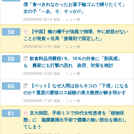
僕「食べきれなかったお菓子輪ゴムで縛りたくて」
女の子「⋯あ、そ、そっか///」
2026/08/09 16:14
ニュー速
58
【中国】橋の欄干が強風で倒壊、中に鉄筋がない
ことが発覚＝当局「接着剤で固定した」
2026/08/09 17:01
ニュー速
59
飲食料品消費税1％、10％の外食に「割高感」
も 農家にも打撃の恐れ 政府、対策を検討
2026/08/08 12:00
ニュー速
60
【ペット】なぜ人間は自らネコの「下僕」になる
のか? 重度の愛猫ロス経験の東大教授が解き明かす
2026/08/09 17:00
ニュー速
61
京大病院、手術ミスで50代女性患者を「植物状
態」に 脳腫瘍摘出手術で腫瘍の無い部位を摘出し
てしまう