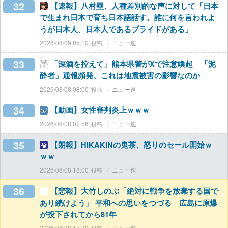
32
【速報】八村塁、人種差別的な声に対して「日本
で生まれ日本で育ち日本語話す。誰に何を言われよ
うが日本人、日本人であるプライドがある」
2026/08/09 05:10
ニュー速
33
「深酒を控えて」熊本県警がXで注意喚起 「泥
酔者」通報頻発、これは地震被害の影響なのか
2026/08/08 08:00
ニュー速
34
【動画】女性審判炎上ｗｗｗ
2026/08/08 07:58
ニュー速
35
【朗報】HIKAKINの鬼茶、怒りのセール開始ｗ
ｗｗ
2026/08/08 18:00
ニュー速
36
【悲報】大竹しのぶ「絶対に戦争を放棄する国で
あり続けよう」 平和への思いをつづる 広島に原爆
が投下されてから81年
2026/08/08 17:30
ニュー速