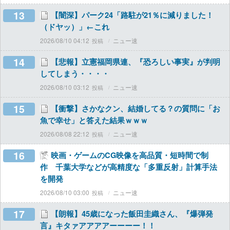
13
【闇深】パーク24「路駐が21％に減りました！
（ドヤッ）」←これ
2026/08/10 04:12
ニュー速
14
【悲報】立憲福岡県連、『恐ろしい事実』が判明
してしまう・・・・
2026/08/10 03:12
ニュー速
15
【衝撃】さかなクン、結婚してる？の質問に「お
魚で幸せ」と答えた結果ｗｗｗ
2026/08/08 22:12
ニュー速
16
映画・ゲームのCG映像を高品質・短時間で制
作 千葉大学などが高精度な「多重反射」計算手法
を開発
2026/08/10 03:00
ニュー速
17
【朗報】45歳になった飯田圭織さん、『爆弾発
言』キタァアアアアーーーー！！