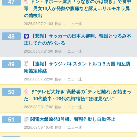
47
ドン・キホーテ露店「うなぎのかば焼き」で食中
毒 男女14人が発熱や腹痛など訴え…サルモネラ属
の菌検出
2026/08/07 21:03
ニュー速
48
【悲報】サッカーの日本人審判、韓国とつるみ不
正してたのがバレる
2026/08/07 21:00
ニュー速
49
【速報】サウジ パキスタン トルコ３カ国 相互防
衛協定締結
2026/08/07 22:00
ニュー速
50
👴"テレビ大好き"高齢者の｢テレビ離れ｣が始まっ
た…10代後半～20代の約7割が"ほぼ見ない"
2026/08/08 17:02
ニュー速
51
関電大飯原発3号機、警報作動し自動停止
2026/08/09 10:40
ニュー速