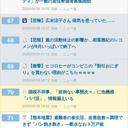
ティ」が一般の居住希望者募集開始
2026/08/08 10:00
ニュー速
67
【悲報】広末涼子さん 病気を患っていた……
2026/08/08 10:07
ニュー速
68
【悲報】嵐の活動休止の影響か…相葉雅紀のレコ
メンが9月いっぱいで終了へ
2026/08/09 01:12
ニュー速
69
【衝撃】ヒコロヒーがコンビニの『割引おにぎ
り』を買わない理由がこちらｗｗｗｗ
2026/08/08 08:12
ニュー速
70
国税不祥事、「前例ない事態次々」に危機感
「パパ活」、情報漏えいも
2026/08/08 14:02
ニュー速
71
【熊本地震】避難者の食生活、改善急務＝調理で
きず「パン飽き飽き」―断水なお３万戸超