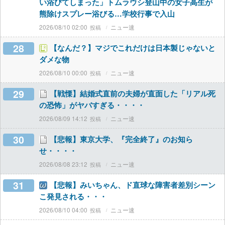
い浴びてしまった」トムラウシ登山中の女子高生が
熊除けスプレー浴びる…学校行事で入山
2026/08/10 02:00
ニュー速
28
【なんだ？】マジでこれだけは日本製じゃないと
ダメな物
2026/08/10 00:00
ニュー速
29
【戦慄】結婚式直前の夫婦が直面した「リアル死
の恐怖」がヤバすぎる・・・・
2026/08/09 14:12
ニュー速
30
【悲報】東京大学、『完全終了』のお知ら
せ・・・・
2026/08/08 23:12
ニュー速
31
【悲報】みいちゃん、ド直球な障害者差別シーン
こ発見される・・・
2026/08/10 04:00
ニュー速