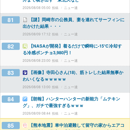
2026/08/08 05:00
ニュー速
81
【謎】岡崎市の公務員、妻を連れてサーフィンに
出かけた結果・・・
2026/08/09 17:12
ニュー速
82
【NASAが開発】着るだけで瞬時に-15℃冷却す
る冷感ポンチョ3,980円！
2026/08/08 23:00
ニュー速
83
【画像】寺田心さん(18)、筋トレした結果無事か
わいくなるｗｗｗｗｗ
2026/08/08 13:00
ニュー速
84
【朗報】ハンターハンターの新能力「ムテキン
グ」、ガチで最強すぎるｗｗｗ
2026/08/09 08:44
ニュー速
85
【熊本地震】車中泊避難して留守の家からエアコ