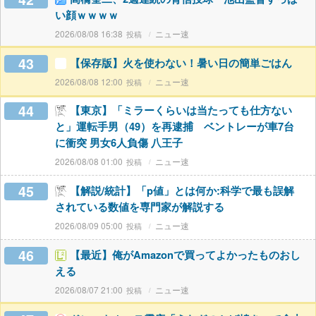
い顔ｗｗｗｗ
2026/08/08 16:38
ニュー速
43
【保存版】火を使わない！暑い日の簡単ごはん
2026/08/08 12:00
ニュー速
44
【東京】「ミラーくらいは当たっても仕方ない
と」運転手男（49）を再逮捕 ベントレーが車7台
に衝突 男女6人負傷 八王子
2026/08/08 01:00
ニュー速
45
【解説/統計】「p値」とは何か:科学で最も誤解
されている数値を専門家が解説する
2026/08/09 05:00
ニュー速
46
【最近】俺がAmazonで買ってよかったものおし
える
2026/08/07 21:00
ニュー速