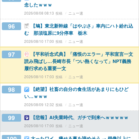
念したｗｗｗ
2026/08/08 08:13
ニュー速
96
【鳩】東北新幹線「はやぶさ」車内にハト紛れ込
む 那須塩原に9分停車 栃木
2026/08/10 17:00
ニュー速
97
【平和祈念式典】「痛恨のエラー」平和宣言一文
読み飛ばし…長崎市長「つい熱くなって」NPT義務
履行求める重要一文
2026/08/10 17:03
ニュー速
98
【絶望】社畜の自分の食生活があまりにもひど
い…ｗｗｗ
2026/08/09 12:32
ニュー速
99
【悲報】AI失業時代、ガチで到来へｗｗｗｗｗ
2026/08/10 17:00
ニュー速
100
太ったワイ、痩せる事を諦めそう → 想像以上に