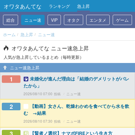
オワタあんてな
ランキング
急上昇
総合
ニュー速
VIP
オタク
エンタメ
ゲーム
ホーム
急上昇
ニュー速
オワタあんてな ニュー速急上昇
人気が急上昇しているまとめ（毎時更新）
ニュー速急上昇
1
未婚化が進んだ理由は「結婚のデメリットがバレ
たから」
2026/08/10 07:00
ニュー速
2
【動画】女さん、乾燥わかめを食べてから水を飲
む →結果
2026/08/10 07:30
ニュー速
3
【賢者ノ選択】ナマポFIREという生き方