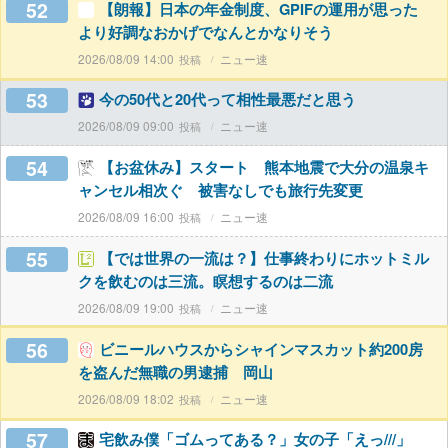
52
【朗報】日本の年金制度、GPIFの運用が思った
より好調なおかげでなんとかなりそう
2026/08/09 14:00
ニュー速
53
今の50代と20代って相性最悪だと思う
2026/08/09 09:00
ニュー速
54
【お盆休み】スタート 熊本地震で大分の温泉キ
ャンセル相次ぐ 被害なしでも旅行先変更
2026/08/09 16:00
ニュー速
55
【では世界の一流は？】仕事終わりにホットミル
クを飲むのは三流。瞑想するのは二流
2026/08/09 19:00
ニュー速
56
ビニールハウスからシャインマスカット約200房
を盗んだ無職の男逮捕 岡山
2026/08/09 18:02
ニュー速
57
宅飲み僕「ゴムってある？」女の子「えっ///」