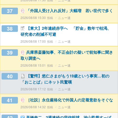
37
「外国人受け入れ反対」大幅増 若い世代で多く
2026/08/08 15:30
ニュー速
38
【東大】2年連続赤字へ 「貯金」数年で枯渇、
研究者の削減不可避
2026/08/08 17:00
ニュー速
39
兵庫県斎藤知事、不正会計の疑いで前知事に聞き
取り調査へ
2026/08/08 15:01
ニュー速
40
【驚愕】悠仁さまがもう19歳という事実…初の
「おことば」にネット民驚嘆
2026/08/08 17:12
ニュー速
41
［社説］永住厳格化で外国人の定着意欲をそぐな
2026/08/08 14:32
ニュー速
42
高橋奎二、2週連続の背信投球 池山監督すっぱ