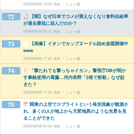
2026/08/09 13:00
ニュー速
72
【闇】なぜ日本でコメが買えなくなり食料自給率
が過去最低に並んだのか？
2026/08/09 05:12
ニュー速
73
【画像】イオンでカップヌードル詰め放題開催中
www
2026/08/09 17:30
ニュー速
74
「撃たれても撃っちゃイカン」警視庁OBが明か
す拳銃使用の葛藤…河内長野「2発で射殺」なぜ起
きた？
2026/08/09 17:30
ニュー速
75
関東の上空でスプライトという発光現象が観測さ
れ、多くの人が地上から天変地異のような光景を見
ることができた
2026/08/08 04:00
ニュー速