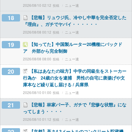
2026/08/10 02:12
ニュー速
18
【悲報】リュウジ氏、冷やし中華を完全否定した
『理由』、ガチでヤバイ・・・・・・
2026/08/08 00:12
ニュー速
19
【知ってた】中国製ルーター20機種にバックド
ア 外部から完全制御
2026/08/08 08:00
ニュー速
20
【私はあなたの味方】中学の同級生をストーカー
行為か 24歳の女を逮捕 男性の自宅に唐揚げや文
庫本など繰り返し届ける / 兵庫県
2026/08/10 01:00
ニュー速
21
【悲報】林家パー子、ガチで『悲惨な状態』にな
ってしまう・・・・
2026/08/10 01:12
ニュー速
22
【京都】高さ4.3メートルのコンクリート貯蔵機