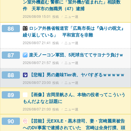
ン室外機盗む 警察に「室外機が盗まれた」相談数
件 天草市の無職男（47）逮捕
2026/08/09 15:01
ニュー速
86
ロシア外務省報道官「広島市長は『偽りの呪文』
繰り返している」 平和宣言を非難
2026/08/07 21:41
ニュー速
87
楽天ノーコン軍団、5死球当ててサヨナラ負けｗ
2026/08/07 21:57
ニュー速
88
【悲報】男の趣味Tier表、ヤバすぎるｗｗｗｗｗ
2026/08/07 23:00
ニュー速
89
【画像】吉岡里帆さん、本物の役者ってこういう
もんだよなと話題に
2026/08/07 21:00
ニュー速
90
【芸能】元EXILE・黒木啓司、妻・宮崎麗果被告
へのDV事案で逮捕されていた 宮崎は全身打撲、頭