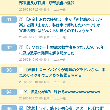
部裂傷及び打撲、頸部損傷の怪我
2026/08/07 22:00
ニュー速
91
【お金】お盆の帰省は、妻が「新幹線のほうが
楽」と譲りません。私は車で節約したいのですが、
実際の費用はどれくらい違うのでしょうか？
2026/08/09 18:00
ニュー速
92
【ナゾロジー】99歳の数学者を含む3人が、90年
に及ぶ数学の難問を解き明かした
2026/08/10 05:00
ニュー速
93
【画像】ロードバイクが趣味のグラドルさん、本
気のサイクルウェア姿を披露ｗｗｗｗ
2026/08/10 04:00
ニュー速
94
X、収益化が9/7に終わるwwwwwwwwwwwww
2026/08/08 21:00
ニュー速
95
【悲報】ワイ、筋トレ初心者、スタート3日で断