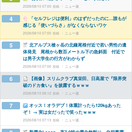
2026/08/10 07:00
ニュー速
4
「セルフレジは便利」のはずだったのに…誰もが
感じる「使いづらさ」がなくならないワケ
2026/08/10 07:00
ニュー速
5
北アルプス槍ヶ岳の北鎌尾根付近で若い男性の遺
体発見 尾根から数百メートル下の急斜面 付近で
は男子大学生の行方がわからず
2026/08/10 07:00
ニュー速
6
【画像】スリムクラブ真栄田、日高屋で『限界突
破のドカ食い』を披露するｗｗｗ
2026/08/10 06:12
ニュー速
7
オッス！オラデブ！体重計ったら120kgあった
ぞ！ → 実は女だったで笑ったｗｗｗ
2026/08/10 07:13
ニュー速