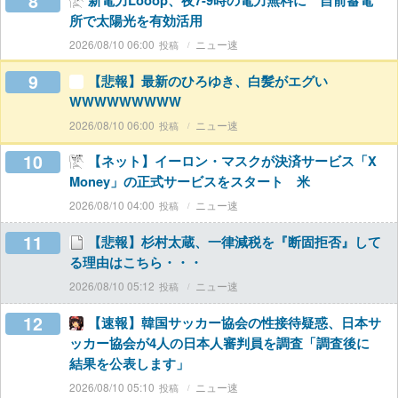
8
新電力Looop、夜7-9時の電力無料に 自前蓄電
所で太陽光を有効活用
2026/08/10 06:00
ニュー速
9
【悲報】最新のひろゆき、白髪がエグい
WWWWWWWWW
2026/08/10 06:00
ニュー速
10
【ネット】イーロン・マスクが決済サービス「X
Money」の正式サービスをスタート 米
2026/08/10 04:00
ニュー速
11
【悲報】杉村太蔵、一律減税を『断固拒否』して
る理由はこちら・・・
2026/08/10 05:12
ニュー速
12
【速報】韓国サッカー協会の性接待疑惑、日本サ
ッカー協会が4人の日本人審判員を調査「調査後に
結果を公表します」
2026/08/10 05:10
ニュー速