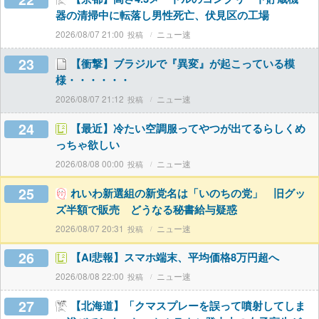
器の清掃中に転落し男性死亡、伏見区の工場
2026/08/07 21:00
ニュー速
23
【衝撃】ブラジルで『異変』が起こっている模
様・・・・・・
2026/08/07 21:12
ニュー速
24
【最近】冷たい空調服ってやつが出てるらしくめ
っちゃ欲しい
2026/08/08 00:00
ニュー速
25
れいわ新選組の新党名は「いのちの党」 旧グッ
ズ半額で販売 どうなる秘書給与疑惑
2026/08/07 20:31
ニュー速
26
【AI悲報】スマホ端末、平均価格8万円超へ
2026/08/08 22:00
ニュー速
27
【北海道】「クマスプレーを誤って噴射してしま