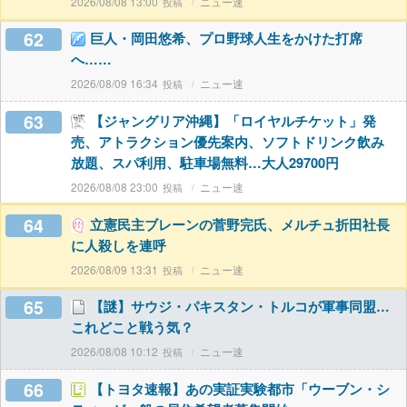
2026/08/08 13:00
ニュー速
62
巨人・岡田悠希、プロ野球人生をかけた打席
へ……
2026/08/09 16:34
ニュー速
63
【ジャングリア沖縄】「ロイヤルチケット」発
売、アトラクション優先案内、ソフトドリンク飲み
放題、スパ利用、駐車場無料…大人29700円
2026/08/08 23:00
ニュー速
64
立憲民主ブレーンの菅野完氏、メルチュ折田社長
に人殺しを連呼
2026/08/09 13:31
ニュー速
65
【謎】サウジ・パキスタン・トルコが軍事同盟…
これどこと戦う気？
2026/08/08 10:12
ニュー速
66
【トヨタ速報】あの実証実験都市「ウーブン・シ