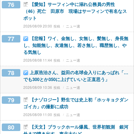
76
【愛知】サーフィン中に溺れ公務員の男性
（46）死亡 田原市 現場はサーフィンで有名なス
ポット
2026/08/09 20:00
ニュー速
77
【悲報】ワイ、金無し、女無し、髪無し、身長無
し、知能無し、友達無し、若さ無し、職歴無し、や
る気無し
2026/08/08 11:44
ニュー速
78
上原浩治さん、益田の名球会入りにあっぱれ「…
でも300とか350に上げていいと正直思う」
2026/08/09 10:36
ニュー速
79
【ナゾロジー】野生では史上初「ホッキョクダン
ゴイカ」の撮影に成功
2026/08/09 11:00
ニュー速
80
【天文】ブラックホール爆風、世界初観測 銀河
外まで噴き出す 東北大など