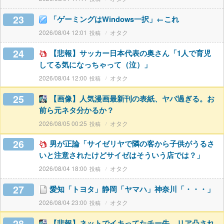
23
「ゲーミングはWindows一択」←これ
2026/08/04 12:01
オタク
24
【悲報】サッカー日本代表の奥さん「1人で育児
してる気になっちゃって（泣）」
2026/08/04 12:00
オタク
25
【画像】人気漫画最新刊の表紙、ヤバ過ぎる。お
前ら元ネタ分かるか？
2026/08/05 00:25
オタク
26
男が正論「サイゼリヤで隣の客から子供がうるさ
いと注意されたけどサイゼはそういう店では？」
2026/08/04 18:00
オタク
27
愛知「トヨタ」静岡「ヤマハ」神奈川「・・・」
2026/08/04 23:00
オタク
28
【悲報】ネットでイキってたチー牛、リア凸され