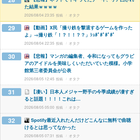
た結果ｗｗｗｗ
2026/08/04 23:35
オタク
29
【動画】X民「撮り鉄を撃退するゲームを作った
よ」→撮り鉄「！？！！？？」ｼｭﾎﾟﾎﾟﾎﾟﾎﾟ
2026/08/04 22:35
オタク
30
【悲報】マンガの編集者、令和になってもグラビ
アのアイドルを美味しくいただいていた模様。小学
館第三者委員会が公表
2026/08/05 12:45
オタク
31
【凄い】日本人メジャー野手の今季成績が凄すぎ
ると話題！！！！これは…
2026/08/05 05:00
オタク
32
Spotify最近入れたんだけどこんなに無料で曲聴
けるとは思ってなかった
2026/08/05 07:31
オタク