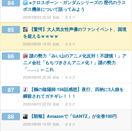
84
※クロスボーン・ガンダムシリーズの 歴代のラス
ボス機体について語ってみよう
2026/08/03 22:02
オタク
85
【驚愕】大人気女性声優のファンイベント、国境
を超えるｗｗｗｗ
2026/08/06 10:35
オタク
86
謎の勢力「みい山のアニメ化反対！不謹慎！」ア
ニメ会社「もちづきさんアニメ化！」謎の勢力
「……」←これ
2026/08/05 22:35
オタク
87
【鵺の陰陽師 156話感想】夜行、四衲に3人娘を
瞬殺されてガチギレ！！！
2026/08/03 22:05
オタク
88
【朗報】Amazonで「GANTZ」が全巻100円
2026/08/06 10:55
オタク