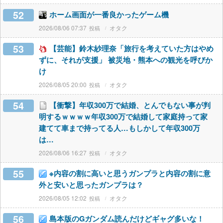
52
ホーム画面が一番良かったゲーム機
2026/08/06 07:37
オタク
53
【芸能】鈴木紗理奈「旅行を考えていた方はやめ
ずに、それが支援」 被災地・熊本への観光を呼びか
け
2026/08/05 20:00
オタク
54
【衝撃】年収300万で結婚、とんでもない事が判
明するｗｗｗｗ年収300万で結婚して家庭持って家
建てて車まで持ってる人…もしかして年収300万
は…
2026/08/06 16:27
オタク
55
※内容の割に高いと思うガンプラと内容の割に意
外と安いと思ったガンプラは？
2026/08/05 12:02
オタク
56
島本版のGガンダム読んだけどギャグ多いな！