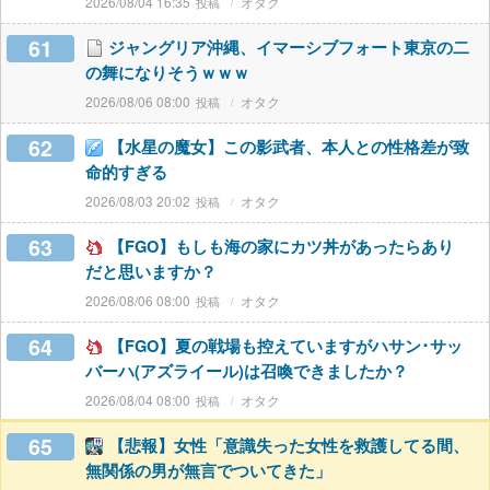
2026/08/04 16:35
オタク
61
ジャングリア沖縄、イマーシブフォート東京の二
の舞になりそうｗｗｗ
2026/08/06 08:00
オタク
62
【水星の魔女】この影武者、本人との性格差が致
命的すぎる
2026/08/03 20:02
オタク
63
【FGO】もしも海の家にカツ丼があったらあり
だと思いますか？
2026/08/06 08:00
オタク
64
【FGO】夏の戦場も控えていますがハサン･サッ
バーハ(アズライール)は召喚できましたか？
2026/08/04 08:00
オタク
65
【悲報】女性「意識失った女性を救護してる間、
無関係の男が無言でついてきた」