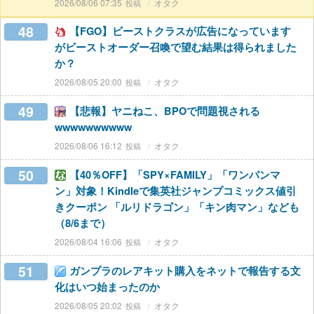
2026/08/06 07:35
オタク
48
【FGO】ビーストクラスが広告になっています
がビーストオーダー召喚で望む結果は得られました
か？
2026/08/05 20:00
オタク
49
【悲報】ヤニねこ、BPOで問題視される
wwwwwwwwww
2026/08/06 16:12
オタク
50
【40％OFF】「SPY×FAMILY」「ワンパンマ
ン」対象！Kindleで集英社ジャンプコミックス値引
きクーポン 「ルリドラゴン」「キン肉マン」なども
（8/6まで）
2026/08/04 16:06
オタク
51
ガンプラのレアキット購入をネットで報告する文
化はいつ始まったのか
2026/08/05 20:02
オタク