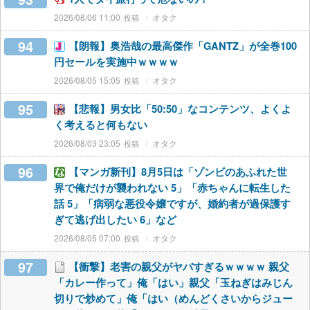
2026/08/06 11:00
オタク
94
【朗報】奥浩哉の最高傑作「GANTZ」が全巻100
円セールを実施中ｗｗｗｗ
2026/08/05 15:05
オタク
95
【悲報】男女比「50:50」なコンテンツ、よくよ
く考えると何もない
2026/08/03 23:05
オタク
96
【マンガ新刊】8月5日は「ゾンビのあふれた世
界で俺だけが襲われない 5」「赤ちゃんに転生した
話 5」「病弱な悪役令嬢ですが、婚約者が過保護す
ぎて逃げ出したい 6」など
2026/08/05 07:00
オタク
97
【衝撃】老害の親父がヤバすぎるｗｗｗｗ 親父
「カレー作って」俺「はい」親父「玉ねぎはみじん
切りで炒めて」俺「はい（めんどくさいからジュー