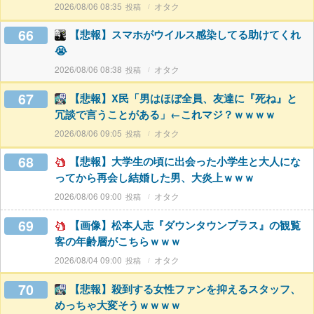
2026/08/06 08:35
オタク
66
【悲報】スマホがウイルス感染してる助けてくれ
😭
2026/08/06 08:38
オタク
67
【悲報】X民「男はほぼ全員、友達に『死ね』と
冗談で言うことがある」←これマジ？ｗｗｗｗ
2026/08/06 09:05
オタク
68
【悲報】大学生の頃に出会った小学生と大人にな
ってから再会し結婚した男、大炎上ｗｗｗ
2026/08/06 09:00
オタク
69
【画像】松本人志『ダウンタウンプラス』の観覧
客の年齢層がこちらｗｗｗ
2026/08/04 09:00
オタク
70
【悲報】殺到する女性ファンを抑えるスタッフ、
めっちゃ大変そうｗｗｗｗ