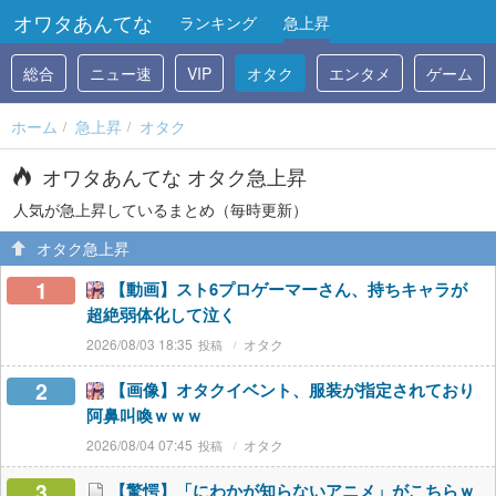
オワタあんてな
ランキング
急上昇
総合
ニュー速
VIP
オタク
エンタメ
ゲーム
ホーム
急上昇
オタク
オワタあんてな オタク急上昇
人気が急上昇しているまとめ（毎時更新）
オタク急上昇
1
【動画】スト6プロゲーマーさん、持ちキャラが
超絶弱体化して泣く
2026/08/03 18:35
オタク
2
【画像】オタクイベント、服装が指定されており
阿鼻叫喚ｗｗｗ
2026/08/04 07:45
オタク
3
【驚愕】「にわかが知らないアニメ」がこちらｗ