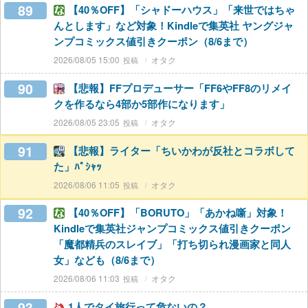
89
【40％OFF】「シャドーハウス」「来世ではちゃ
んとします」など対象！Kindleで集英社 ヤングジャ
ンプコミックス値引きクーポン（8/6まで）
2026/08/05 15:00
オタク
90
【悲報】FFプロデューサー「FF6やFF8のリメイ
クを作るなら4部か5部作になります」
2026/08/05 23:05
オタク
91
【悲報】ライター「ちいかわが反社とコラボして
た」ﾊﾟｼｬｯ
2026/08/06 11:05
オタク
92
【40％OFF】「BORUTO」「あかね噺」対象！
Kindleで集英社ジャンプコミックス値引きクーポン
「魔都精兵のスレイブ」「打ち切られ漫画家と同人
女」なども（8/6まで）
2026/08/06 11:03
オタク
93
1人でタイ旅行って危ないの？