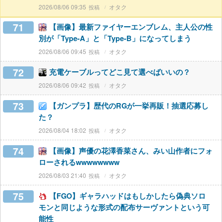
2026/08/06 09:35
オタク
71
【画像】最新ファイヤーエンブレム、主人公の性
別が「Type-A」と「Type-B」になってしまう
2026/08/06 09:45
オタク
72
充電ケーブルってどこ見て選べばいいの？
2026/08/06 09:42
オタク
73
【ガンプラ】歴代のRGが一挙再販！抽選応募し
た？
2026/08/04 18:02
オタク
74
【画像】声優の花澤香菜さん、みい山作者にフォ
ローされるwwwwwwww
2026/08/03 21:40
オタク
75
【FGO】ギャラハッドはもしかしたら偽典ソロ
モンと同じような形式の配布サーヴァントという可
能性