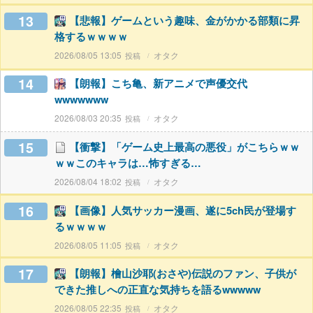
13
【悲報】ゲームという趣味、金がかかる部類に昇
格するｗｗｗｗ
2026/08/05 13:05
オタク
14
【朗報】こち亀、新アニメで声優交代
wwwwwww
2026/08/03 20:35
オタク
15
【衝撃】「ゲーム史上最高の悪役」がこちらｗｗ
ｗｗこのキャラは…怖すぎる…
2026/08/04 18:02
オタク
16
【画像】人気サッカー漫画、遂に5ch民が登場す
るｗｗｗｗ
2026/08/05 11:05
オタク
17
【朗報】檜山沙耶(おさや)伝説のファン、子供が
できた推しへの正直な気持ちを語るwwwww
2026/08/05 22:35
オタク