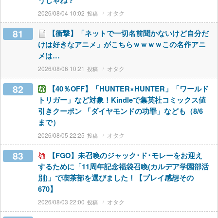
うじゃね？
2026/08/04 10:02
オタク
81
【衝撃】「ネットで一切名前聞かないけど自分だ
けは好きなアニメ」がこちらｗｗｗｗこの名作アニ
メは…
2026/08/06 10:21
オタク
82
【40％OFF】「HUNTER×HUNTER」「ワールド
トリガー」など対象！Kindleで集英社コミックス値
引きクーポン 「ダイヤモンドの功罪」なども（8/6
まで）
2026/08/05 22:25
オタク
83
【FGO】未召喚のジャック･ド･モレーをお迎え
するために「11周年記念福袋召喚(カルデア学園部活
別)」で喫茶部を選びました！【プレイ感想その
670】
2026/08/03 22:00
オタク