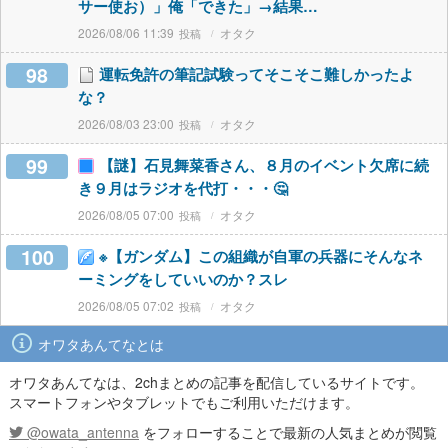
サー使お）」俺「できた」→結果…
2026/08/06 11:39
オタク
98
運転免許の筆記試験ってそこそこ難しかったよ
な？
2026/08/03 23:00
オタク
99
【謎】石見舞菜香さん、８月のイベント欠席に続
き９月はラジオを代打・・・🤔
2026/08/05 07:00
オタク
100
※【ガンダム】この組織が自軍の兵器にそんなネ
ーミングをしていいのか？スレ
2026/08/05 07:02
オタク
オワタあんてなとは
オワタあんてなは、2chまとめの記事を配信しているサイトです。
スマートフォンやタブレットでもご利用いただけます。
@owata_antenna
をフォローすることで最新の人気まとめが閲覧