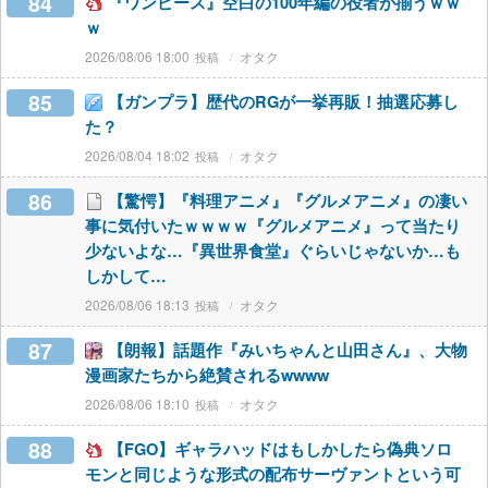
84
『ワンピース』空白の100年編の役者が揃うｗｗ
ｗ
2026/08/06 18:00
オタク
85
【ガンプラ】歴代のRGが一挙再販！抽選応募し
た？
2026/08/04 18:02
オタク
86
【驚愕】『料理アニメ』『グルメアニメ』の凄い
事に気付いたｗｗｗｗ『グルメアニメ』って当たり
少ないよな…『異世界食堂』ぐらいじゃないか…も
しかして…
2026/08/06 18:13
オタク
87
【朗報】話題作『みいちゃんと山田さん』、大物
漫画家たちから絶賛されるwwww
2026/08/06 18:10
オタク
88
【FGO】ギャラハッドはもしかしたら偽典ソロ
モンと同じような形式の配布サーヴァントという可