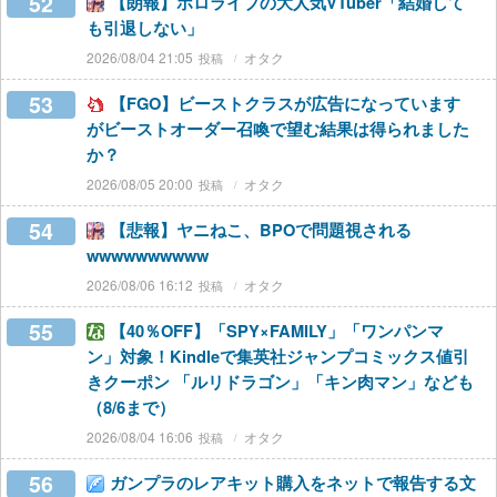
52
【朗報】ホロライブの大人気VTuber「結婚して
も引退しない」
2026/08/04 21:05
オタク
53
【FGO】ビーストクラスが広告になっています
がビーストオーダー召喚で望む結果は得られました
か？
2026/08/05 20:00
オタク
54
【悲報】ヤニねこ、BPOで問題視される
wwwwwwwwww
2026/08/06 16:12
オタク
55
【40％OFF】「SPY×FAMILY」「ワンパンマ
ン」対象！Kindleで集英社ジャンプコミックス値引
きクーポン 「ルリドラゴン」「キン肉マン」なども
（8/6まで）
2026/08/04 16:06
オタク
56
ガンプラのレアキット購入をネットで報告する文