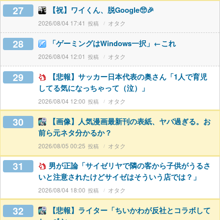
27
【祝】ワイくん、脱Google🥺🎉
2026/08/04 17:41
オタク
28
「ゲーミングはWindows一択」←これ
2026/08/04 12:01
オタク
29
【悲報】サッカー日本代表の奥さん「1人で育児
してる気になっちゃって（泣）」
2026/08/04 12:00
オタク
30
【画像】人気漫画最新刊の表紙、ヤバ過ぎる。お
前ら元ネタ分かるか？
2026/08/05 00:25
オタク
31
男が正論「サイゼリヤで隣の客から子供がうるさ
いと注意されたけどサイゼはそういう店では？」
2026/08/04 18:00
オタク
32
【悲報】ライター「ちいかわが反社とコラボして