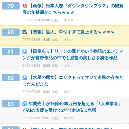
79
【画像】松本人志『ダウンタウンプラス』の観覧
客の年齢層がこちらｗｗｗ
2026/08/04 09:00
オタク
80
【悲報】黒人、卑怯すぎて炎上するｗｗｗｗ
2026/08/06 18:05
オタク
81
【画像あり】リーンの翼とかいう物語のエンディ
ングが富野作品の中でも屈指の美しさを誇る作品
2026/08/06 18:02
オタク
82
【水星の魔女】エリクトってマジで奇跡の存在だ
ったんだよな
2026/08/06 18:02
オタク
83
年間売上が16億4000万円を超える「1人事業者」
がAIの支援を受けて2年で約3倍に急増
2026/08/06 18:01
オタク