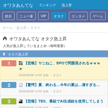
オワタあんてな
ランキング
急上昇
総合
ニュー速
VIP
オタク
エンタメ
ゲーム
ホーム
急上昇
オタク
オワタあんてな オタク急上昇
人気が急上昇しているまとめ（毎時更新）
オタク急上昇
1
【悲報】ヤニねこ、BPOで問題視されるｗｗｗ
ｗ
2026/08/06 14:05
オタク
2
【驚愕】夏、終わる…今年の夏は…凄すぎる…
2026/08/06 14:20
オタク
3
【悲報】TBS、番組でAI生成絵を使用してしまう
2026/08/06 13:36
オタク