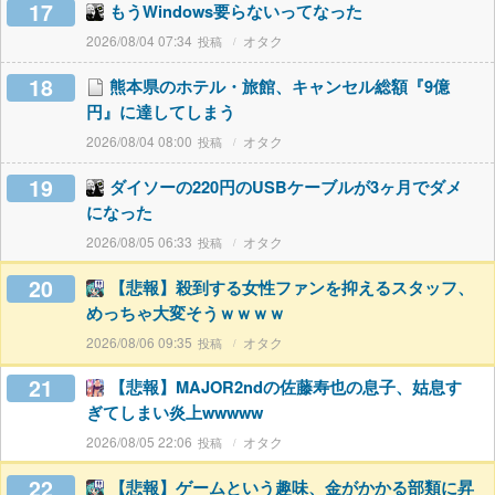
17
もうWindows要らないってなった
2026/08/04 07:34
オタク
18
熊本県のホテル・旅館、キャンセル総額『9億
円』に達してしまう
2026/08/04 08:00
オタク
19
ダイソーの220円のUSBケーブルが3ヶ月でダメ
になった
2026/08/05 06:33
オタク
20
【悲報】殺到する女性ファンを抑えるスタッフ、
めっちゃ大変そうｗｗｗｗ
2026/08/06 09:35
オタク
21
【悲報】MAJOR2ndの佐藤寿也の息子、姑息す
ぎてしまい炎上wwwww
2026/08/05 22:06
オタク
22
【悲報】ゲームという趣味、金がかかる部類に昇