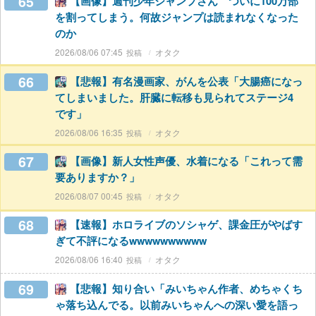
65
【画像】週刊少年ジャンプさん ついに100万部
を割ってしまう。何故ジャンプは読まれなくなった
のか
2026/08/06 07:45
オタク
66
【悲報】有名漫画家、がんを公表「大腸癌になっ
てしまいました。肝臓に転移も見られてステージ4
です」
2026/08/06 16:35
オタク
67
【画像】新人女性声優、水着になる「これって需
要ありますか？」
2026/08/07 00:45
オタク
68
【速報】ホロライブのソシャゲ、課金圧がやばす
ぎて不評になるwwwwwwwwww
2026/08/06 16:40
オタク
69
【悲報】知り合い「みいちゃん作者、めちゃくち
ゃ落ち込んでる。以前みいちゃんへの深い愛を語っ