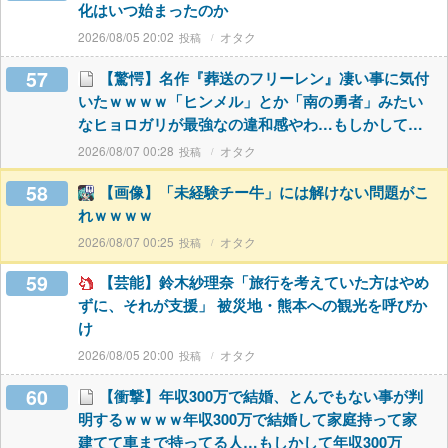
化はいつ始まったのか
2026/08/05 20:02
オタク
57
【驚愕】名作『葬送のフリーレン』凄い事に気付
いたｗｗｗｗ「ヒンメル」とか「南の勇者」みたい
なヒョロガリが最強なの違和感やわ…もしかして…
2026/08/07 00:28
オタク
58
【画像】「未経験チー牛」には解けない問題がこ
れｗｗｗｗ
2026/08/07 00:25
オタク
59
【芸能】鈴木紗理奈「旅行を考えていた方はやめ
ずに、それが支援」 被災地・熊本への観光を呼びか
け
2026/08/05 20:00
オタク
60
【衝撃】年収300万で結婚、とんでもない事が判
明するｗｗｗｗ年収300万で結婚して家庭持って家
建てて車まで持ってる人…もしかして年収300万