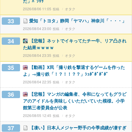
た」ﾊﾟｼｬｯ
2026/08/06 11:05
オタク
33
愛知「トヨタ」静岡「ヤマハ」神奈川「・・・」
2026/08/04 23:00
オタク
34
【悲報】ネットでイキってたチー牛、リア凸され
た結果ｗｗｗｗ
2026/08/04 23:35
オタク
35
【動画】X民「撮り鉄を撃退するゲームを作った
よ」→撮り鉄「！？！！？？」ｼｭﾎﾟﾎﾟﾎﾟﾎﾟ
2026/08/04 22:35
オタク
36
【悲報】マンガの編集者、令和になってもグラビ
アのアイドルを美味しくいただいていた模様。小学
館第三者委員会が公表
2026/08/05 12:45
オタク
37
【凄い】日本人メジャー野手の今季成績が凄すぎ