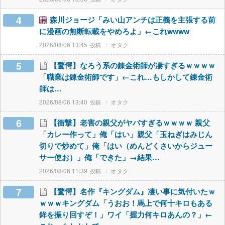
4
森川ジョージ「みい山アンチは正義を主張する前
に漫画の無断転載をやめろよ」←これwwww
2026/08/06 13:45
オタク
5
【驚愕】なろう系の錬金術師が凄すぎるｗｗｗｗ
「職業は錬金術師です」←これ…もしかして錬金術
師は…
2026/08/06 13:40
オタク
6
【衝撃】老害の親父がヤバすぎるｗｗｗｗ 親父
「カレー作って」俺「はい」親父「玉ねぎはみじん
切りで炒めて」俺「はい（めんどくさいからジュー
サー使お）」俺「できた」→結果…
2026/08/06 11:39
オタク
7
【驚愕】名作『キングダム』凄い事に気付いたｗ
ｗｗｗキングダム「うおお！馬上で何十キロもある
鉾を振り回すぞ！」ワイ「握力何キロあんの？」←