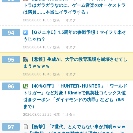
トラはガラガラなのに、ゲーム音楽のオーケストラ
は満員……本当にイライラする」
2026/08/06 18:35
オタク
94
【GジェネE】1.5周年の参戦予想！マイフリ来そ
うじゃね？
2026/08/04 10:02
オタク
95
【悲報】生成AI、大学の教育現場を崩壊させてし
まうｗｗｗｗ
2026/08/06 18:45
オタク
96
【40％OFF】「HUNTER×HUNTER」「ワールド
トリガー」など対象！Kindleで集英社コミックス値
引きクーポン 「ダイヤモンドの功罪」なども（8/6
まで）
2026/08/05 22:25
オタク
97
【衝撃】「Z世代」とんでもない事が判明ｗｗｗ