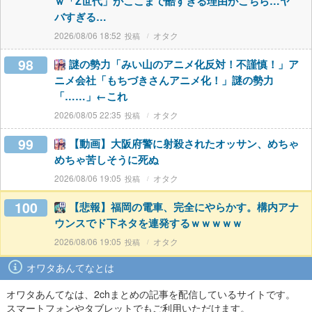
ｗ「Z世代」がここまで酷すぎる理由がこちら…ヤ
バすぎる…
2026/08/06 18:52
オタク
98
謎の勢力「みい山のアニメ化反対！不謹慎！」ア
ニメ会社「もちづきさんアニメ化！」謎の勢力
「……」←これ
2026/08/05 22:35
オタク
99
【動画】大阪府警に射殺されたオッサン、めちゃ
めちゃ苦しそうに死ぬ
2026/08/06 19:05
オタク
100
【悲報】福岡の電車、完全にやらかす。構内アナ
ウンスでド下ネタを連発するｗｗｗｗｗ
2026/08/06 19:05
オタク
オワタあんてなとは
オワタあんてなは、2chまとめの記事を配信しているサイトです。
スマートフォンやタブレットでもご利用いただけます。