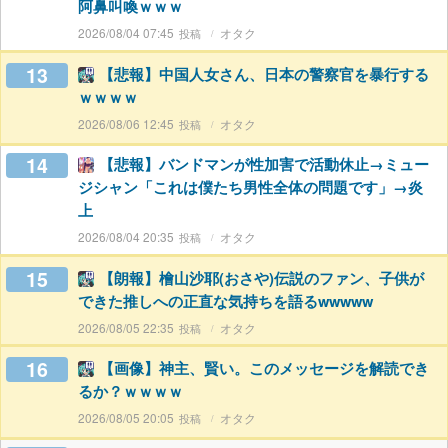
阿鼻叫喚ｗｗｗ
2026/08/04 07:45
オタク
13
【悲報】中国人女さん、日本の警察官を暴行する
ｗｗｗｗ
2026/08/06 12:45
オタク
14
【悲報】バンドマンが性加害で活動休止→ミュー
ジシャン「これは僕たち男性全体の問題です」→炎
上
2026/08/04 20:35
オタク
15
【朗報】檜山沙耶(おさや)伝説のファン、子供が
できた推しへの正直な気持ちを語るwwwww
2026/08/05 22:35
オタク
16
【画像】神主、賢い。このメッセージを解読でき
るか？ｗｗｗｗ
2026/08/05 20:05
オタク