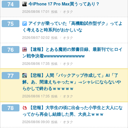
74
今iPhone 17 Pro Max買うってあり？
2026/08/06 17:01
オタク
75
アイナが乗っていた「高機動試作型ザク」ってよ
く考えると時系列がおかしいな
2026/08/07 02:02
オタク
76
【速報】とある魔術の禁書目録、最新刊でヒロイ
ン戦争決着wwwwwwwwwwwww
2026/08/06 17:35
オタク
77
【悲報】人間「バックアップ作成して」AI「了
解。あ、間違えちゃったｗ」→シャレにならないや
らかしで終わるｗｗｗｗｗ
2026/08/06 17:35
オタク
78
【悲報】大学生の頃に出会った小学生と大人にな
ってから再会し結婚した男、大炎上ｗｗｗ
2026/08/06 09:00
オタク