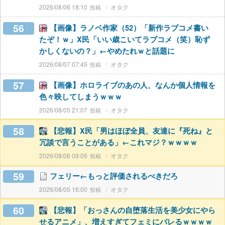
2026/08/06 18:10
オタク
56
【画像】ラノベ作家（52）「新作ラブコメ書い
たぞ！ｗ」X民「いい歳こいてラブコメ（笑）恥ず
かしくないの？」←やめたれｗと話題に
2026/08/07 07:45
オタク
57
【画像】ホロライブのあの人、なんか個人情報を
色々映してしまうｗｗｗ
2026/08/05 21:07
オタク
58
【悲報】X民「男はほぼ全員、友達に『死ね』と
冗談で言うことがある」←これマジ？ｗｗｗｗ
2026/08/06 09:05
オタク
59
フェリー←もっと評価されるべきだろ
2026/08/05 16:00
オタク
60
【悲報】「おっさんの自堕落生活を美少女にやら
せるアニメ」、増えすぎてフェミにバレるｗｗｗｗ