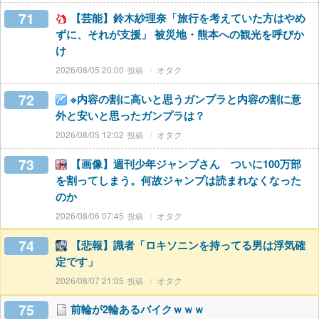
71
【芸能】鈴木紗理奈「旅行を考えていた方はやめ
ずに、それが支援」 被災地・熊本への観光を呼びか
け
2026/08/05 20:00
オタク
72
※内容の割に高いと思うガンプラと内容の割に意
外と安いと思ったガンプラは？
2026/08/05 12:02
オタク
73
【画像】週刊少年ジャンプさん ついに100万部
を割ってしまう。何故ジャンプは読まれなくなった
のか
2026/08/06 07:45
オタク
74
【悲報】識者「ロキソニンを持ってる男は浮気確
定です」
2026/08/07 21:05
オタク
75
前輪が2輪あるバイクｗｗｗ