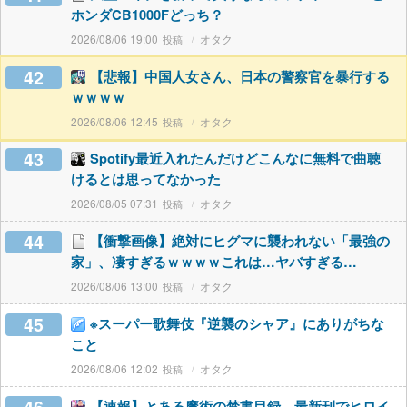
ホンダCB1000Fどっち？
2026/08/06 19:00
オタク
42
【悲報】中国人女さん、日本の警察官を暴行する
ｗｗｗｗ
2026/08/06 12:45
オタク
43
Spotify最近入れたんだけどこんなに無料で曲聴
けるとは思ってなかった
2026/08/05 07:31
オタク
44
【衝撃画像】絶対にヒグマに襲われない「最強の
家」、凄すぎるｗｗｗｗこれは…ヤバすぎる…
2026/08/06 13:00
オタク
45
※スーパー歌舞伎『逆襲のシャア』にありがちな
こと
2026/08/06 12:02
オタク
【速報】とある魔術の禁書目録、最新刊でヒロイ