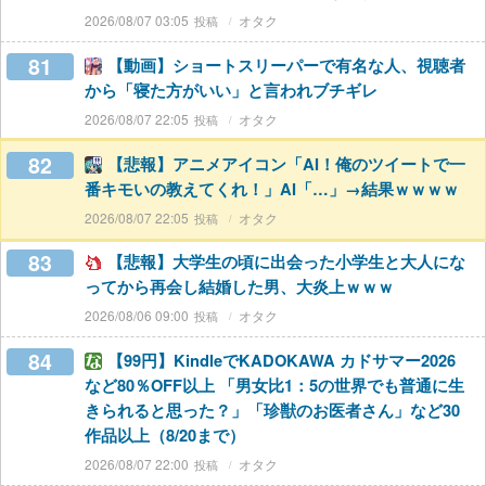
2026/08/07 03:05
オタク
81
【動画】ショートスリーパーで有名な人、視聴者
から「寝た方がいい」と言われブチギレ
2026/08/07 22:05
オタク
82
【悲報】アニメアイコン「AI！俺のツイートで一
番キモいの教えてくれ！」AI「…」→結果ｗｗｗｗ
2026/08/07 22:05
オタク
83
【悲報】大学生の頃に出会った小学生と大人にな
ってから再会し結婚した男、大炎上ｗｗｗ
2026/08/06 09:00
オタク
84
【99円】KindleでKADOKAWA カドサマー2026
など80％OFF以上 「男女比1：5の世界でも普通に生
きられると思った？」「珍獣のお医者さん」など30
作品以上（8/20まで）
2026/08/07 22:00
オタク