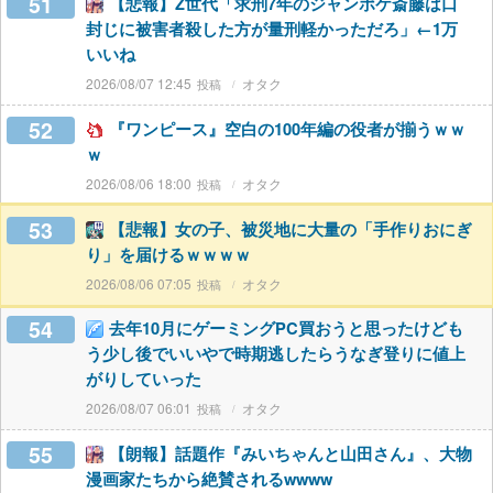
51
【悲報】Z世代「求刑7年のジャンポケ斎藤は口
封じに被害者殺した方が量刑軽かっただろ」←1万
いいね
2026/08/07 12:45
オタク
52
『ワンピース』空白の100年編の役者が揃うｗｗ
ｗ
2026/08/06 18:00
オタク
53
【悲報】女の子、被災地に大量の「手作りおにぎ
り」を届けるｗｗｗｗ
2026/08/06 07:05
オタク
54
去年10月にゲーミングPC買おうと思ったけども
う少し後でいいやで時期逃したらうなぎ登りに値上
がりしていった
2026/08/07 06:01
オタク
55
【朗報】話題作『みいちゃんと山田さん』、大物
漫画家たちから絶賛されるwwww