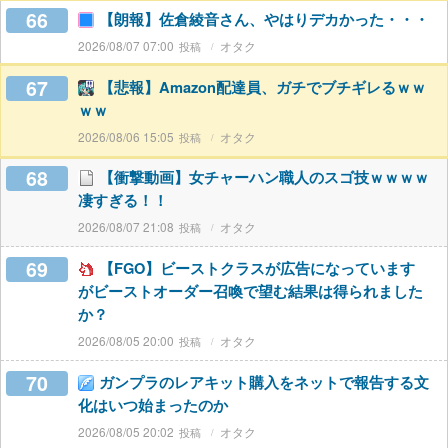
66
【朗報】佐倉綾音さん、やはりデカかった・・・
2026/08/07 07:00
オタク
67
【悲報】Amazon配達員、ガチでブチギレるｗｗ
ｗｗ
2026/08/06 15:05
オタク
68
【衝撃動画】女チャーハン職人のスゴ技ｗｗｗｗ
凄すぎる！！
2026/08/07 21:08
オタク
69
【FGO】ビーストクラスが広告になっています
がビーストオーダー召喚で望む結果は得られました
か？
2026/08/05 20:00
オタク
70
ガンプラのレアキット購入をネットで報告する文
化はいつ始まったのか
2026/08/05 20:02
オタク