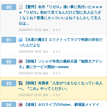
90
【驚愕】名作『リゼロ』凄い事に気付いたｗｗｗ
ｗ『リゼロ』初めて見てるんだけど別に主人公うざ
くなくね？普通にカッコいいよね？もしかして主人
公は…
2026/08/07 22:22
オタク
91
【水星の魔女】エリクトってマジで奇跡の存在だ
ったんだよな
2026/08/06 18:02
オタク
92
【朗報】ソシャゲ本気の最終兵器『無限大アナン
タ』遂にサービス開始へwwww
2026/08/07 22:35
オタク
93
【朗報】有識者「人生がつまらなくなっている人
へ。『これ』やってください」
2026/08/07 22:35
オタク
94
【速報】ホロライブのVtuber、劇場版メイドイ