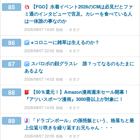
85
【FGO】水着イベント2026のCMは必見だとファ
ミ通のインタビューで言及。カレーを食べている人
は一体誰の事なのか
2026/08/07 14:00
オタク
86
※コロニーに雑草は生えるのか？
2026/08/07 22:02
オタク
87
スパロボの顔グラスレ 誰？ってなるのもたまに
あるよな
2026/08/07 14:02
オタク
88
【50％還元！】Amazon漫画週末セール開幕！
『アツいスポーツ漫画』3000冊以上が対象に！
2026/08/07 14:05
オタク
89
「ドラゴンボール」の孫悟飯という、格落ちと最
上位返り咲きを繰り返すお兄ちゃん・・・
2026/08/07 22:05
オタク