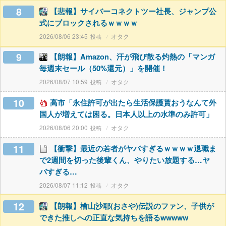
8
【悲報】サイバーコネクトツー社長、ジャンプ公
式にブロックされるｗｗｗｗ
2026/08/06 23:45
オタク
9
【朗報】Amazon、汗が飛び散る灼熱の「マンガ
毎週末セール（50%還元）」を開催！
2026/08/07 10:59
オタク
10
高市「永住許可が出たら生活保護貰おうなんて外
国人が増えては困る。日本人以上の水準のみ許可」
2026/08/06 20:00
オタク
11
【衝撃】最近の若者がヤバすぎるｗｗｗｗ退職ま
で2週間を切った後輩くん、やりたい放題する…ヤ
バすぎる…
2026/08/07 11:12
オタク
12
【朗報】檜山沙耶(おさや)伝説のファン、子供が
できた推しへの正直な気持ちを語るwwwww