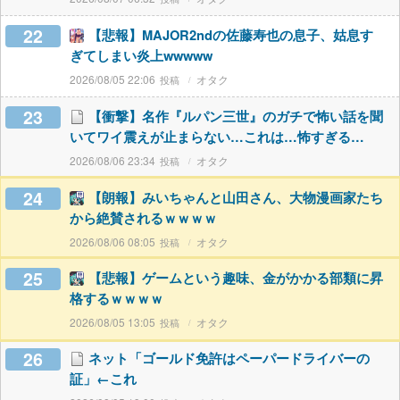
22
【悲報】MAJOR2ndの佐藤寿也の息子、姑息す
ぎてしまい炎上wwwww
2026/08/05 22:06
オタク
23
【衝撃】名作『ルパン三世』のガチで怖い話を聞
いてワイ震えが止まらない…これは…怖すぎる…
2026/08/06 23:34
オタク
24
【朗報】みいちゃんと山田さん、大物漫画家たち
から絶賛されるｗｗｗｗ
2026/08/06 08:05
オタク
25
【悲報】ゲームという趣味、金がかかる部類に昇
格するｗｗｗｗ
2026/08/05 13:05
オタク
26
ネット「ゴールド免許はペーパードライバーの
証」←これ