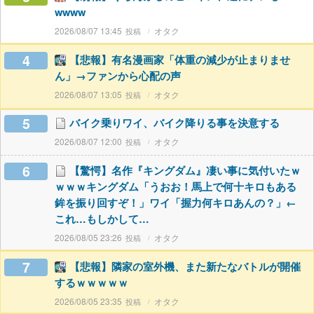
wwww
2026/08/07 13:45
オタク
4
【悲報】有名漫画家「体重の減少が止まりませ
ん」→ファンから心配の声
2026/08/07 13:05
オタク
5
バイク乗りワイ、バイク降りる事を決意する
2026/08/07 12:00
オタク
6
【驚愕】名作『キングダム』凄い事に気付いたｗ
ｗｗｗキングダム「うおお！馬上で何十キロもある
鉾を振り回すぞ！」ワイ「握力何キロあんの？」←
これ…もしかして…
2026/08/05 23:26
オタク
7
【悲報】隣家の室外機、また新たなバトルが開催
するｗｗｗｗｗ
2026/08/05 23:35
オタク