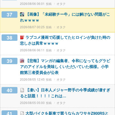
2026/08/06 06:01
オタク
37
【画像】「未経験チー牛」には解けない問題がこ
れｗｗｗｗ
2026/08/07 00:25
オタク
38
ラブコメ漫画で応援してたヒロインが負けた時の
悲しさは異常ｗｗｗｗ
2026/08/06 06:11
オタク
39
【悲報】マンガの編集者、令和になってもグラビ
アのアイドルを美味しくいただいていた模様。小学
館第三者委員会が公表
2026/08/05 12:45
オタク
40
【凄い】日本人メジャー野手の今季成績が凄すぎ
ると話題！！！！これは…
2026/08/05 05:00
オタク
41
大型バイクを新車で買うならカワサキZ900RSと