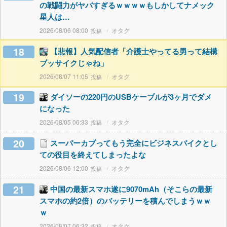
の戦闘力がヤバすぎるｗｗｗｗもしかしてナメック
星人は…
2026/08/06 08:00
オタク
18
【悲報】人気配信者「介護士やってる男って結構
ブッサイクじゃね」
2026/08/07 11:05
オタク
19
ダイソーの220円のUSBケーブルが3ヶ月でダメ
になった
2026/08/05 06:33
オタク
20
スーパーカブってもう完全にビジネスバイクとし
ての役目を終えてしまったよな
2026/08/06 12:00
オタク
21
中国の最新スマホ遂に9070mAh（そこらの最新
スマホの約2倍）のバッテリーを積んでしまうｗｗ
ｗ
2026/08/07 06:32
オタク