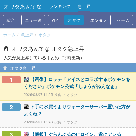
オワタあんてな
ランキング
急上昇
総合
ニュー速
VIP
オタク
エンタメ
ゲーム
ホーム
急上昇
オタク
オワタあんてな オタク急上昇
人気が急上昇しているまとめ（毎時更新）
オタク急上昇
1
【画像】ロッテ「アイスとコラボするポケモンを
ください」ポケモン公式「しょうがねえなぁ」
2026/08/07 14:05
オタク
2
下手に水買うよりウォーターサーバー置いた方が
よくね？
2026/08/07 13:43
オタク
3
【朗報】ぐらんぶるのヒロイン、遂にデレる