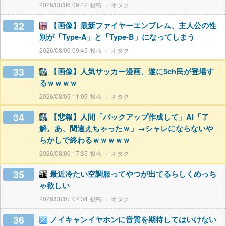
2026/08/06 09:42
オタク
32
【画像】最新ファイヤーエンブレム、主人公の性
別が「Type-A」と「Type-B」になってしまう
2026/08/06 09:45
オタク
33
【画像】人気サッカー漫画、遂に5ch民が登場す
るｗｗｗｗ
2026/08/05 11:05
オタク
34
【悲報】人間「バックアップ作成して」AI「了
解。あ、間違えちゃったｗ」→シャレにならないや
らかしで終わるｗｗｗｗｗ
2026/08/06 17:35
オタク
35
最近冷たい空調服ってやつが出てるらしくめっち
ゃ欲しい
2026/08/07 07:34
オタク
36
ノイキャンイヤホンに音質を期待してはいけない