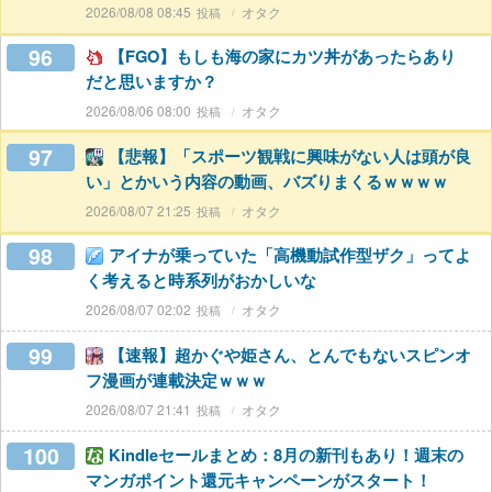
2026/08/08 08:45
オタク
96
【FGO】もしも海の家にカツ丼があったらあり
だと思いますか？
2026/08/06 08:00
オタク
97
【悲報】「スポーツ観戦に興味がない人は頭が良
い」とかいう内容の動画、バズりまくるｗｗｗｗ
2026/08/07 21:25
オタク
98
アイナが乗っていた「高機動試作型ザク」ってよ
く考えると時系列がおかしいな
2026/08/07 02:02
オタク
99
【速報】超かぐや姫さん、とんでもないスピンオ
フ漫画が連載決定ｗｗｗ
2026/08/07 21:41
オタク
100
Kindleセールまとめ：8月の新刊もあり！週末の
マンガポイント還元キャンペーンがスタート！