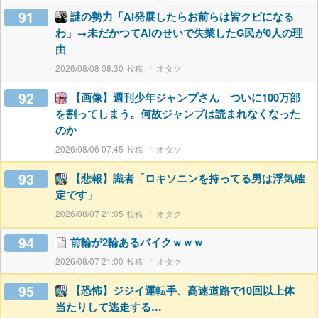
91
謎の勢力「AI発展したらお前らは皆クビになる
わ」→未だかつてAIのせいで失業したG民が0人の理
由
2026/08/08 08:30
オタク
92
【画像】週刊少年ジャンプさん ついに100万部
を割ってしまう。何故ジャンプは読まれなくなった
のか
2026/08/06 07:45
オタク
93
【悲報】識者「ロキソニンを持ってる男は浮気確
定です」
2026/08/07 21:05
オタク
94
前輪が2輪あるバイクｗｗｗ
2026/08/07 21:00
オタク
95
【恐怖】ジジイ運転手、高速道路で10回以上体
当たりして逃走する…