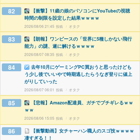
82
【衝撃】11歳の娘のパソコンにYouTubeの視聴
時間の制限を設定した結果ｗｗｗｗ
2026/08/06 21:45
オタク
83
【朗報】ワンピースの「世界に5種しかない飛行
能力」の謎、遂に解けるｗｗｗｗ
2026/08/07 08:35
オタク
84
去年10月にゲーミングPC買おうと思ったけども
う少し後でいいやで時期逃したらうなぎ登りに値上
がりしていった
2026/08/07 06:01
オタク
85
【悲報】Amazon配達員、ガチでブチギレるｗｗ
ｗｗ
2026/08/06 15:05
オタク
86
【衝撃動画】女チャーハン職人のスゴ技ｗｗｗｗ
凄すぎる！！