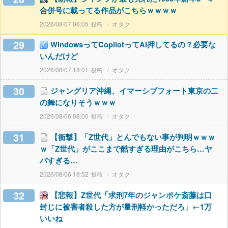
合併号に載ってる作品がこちらｗｗｗｗ
2026/08/07 06:05
オタク
29
WindowsってCopilotってAI押してるの？必要な
いんだけど
2026/08/07 18:01
オタク
30
ジャングリア沖縄、イマーシブフォート東京の二
の舞になりそうｗｗｗ
2026/08/06 08:00
オタク
31
【衝撃】「Z世代」とんでもない事が判明ｗｗｗ
ｗ「Z世代」がここまで酷すぎる理由がこちら…ヤ
バすぎる…
2026/08/06 18:52
オタク
32
【悲報】Z世代「求刑7年のジャンポケ斎藤は口
封じに被害者殺した方が量刑軽かっただろ」←1万
いいね