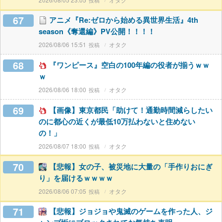
67
アニメ『Re:ゼロから始める異世界生活』4th
season《奪還編》PV公開！！！！
2026/08/06 15:51
オタク
68
『ワンピース』空白の100年編の役者が揃うｗｗ
ｗ
2026/08/06 18:00
オタク
69
【画像】東京都民「助けて！通勤時間減らしたい
のに都心の近くが最低10万払わないと住めない
の！」
2026/08/07 18:00
オタク
70
【悲報】女の子、被災地に大量の「手作りおにぎ
り」を届けるｗｗｗｗ
2026/08/06 07:05
オタク
71
【悲報】ジョジョや鬼滅のゲームを作った人、ジ