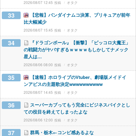
2026/08/07 12:45
オタク
33
【悲報】バンダイナムコ決算、プリキュアが前年
比大幅減少
2026/08/07 15:45
オタク
34
『ドラゴンボール』【衝撃】「ピッコロ大魔王」
の戦闘力がヤバすぎるｗｗｗｗもしかしてナメック
星人は…
2026/08/06 08:00
オタク
35
【速報】ホロライブのVtuber、劇場版メイドイ
ンアビスの主題歌決定wwwwwwwwww
2026/08/07 14:45
オタク
36
スーパーカブってもう完全にビジネスバイクとし
ての役目を終えてしまったよな
2026/08/06 12:00
オタク
37
群馬・栃木←コンビ感あるよな