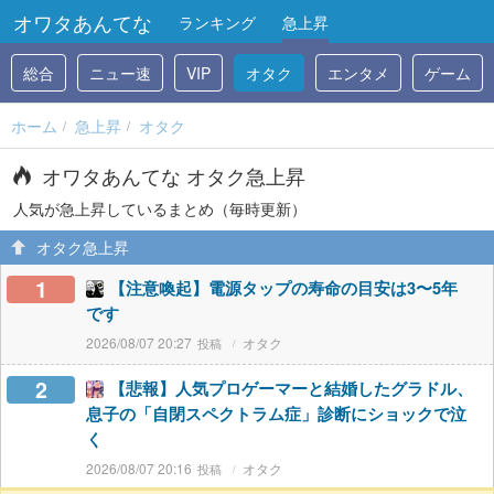
オワタあんてな
ランキング
急上昇
総合
ニュー速
VIP
オタク
エンタメ
ゲーム
ホーム
急上昇
オタク
オワタあんてな オタク急上昇
人気が急上昇しているまとめ（毎時更新）
オタク急上昇
1
【注意喚起】電源タップの寿命の目安は3〜5年
です
2026/08/07 20:27
オタク
2
【悲報】人気プロゲーマーと結婚したグラドル、
息子の「自閉スペクトラム症」診断にショックで泣
く
2026/08/07 20:16
オタク