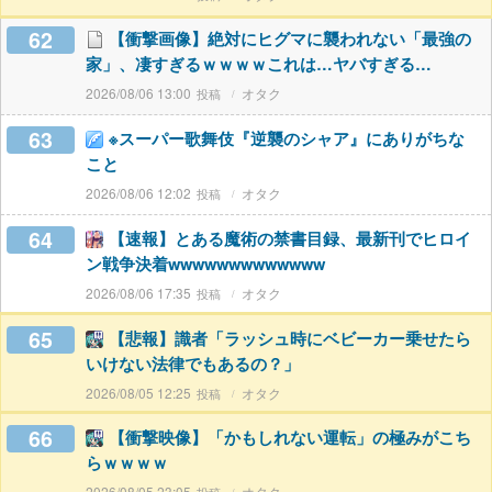
62
【衝撃画像】絶対にヒグマに襲われない「最強の
家」、凄すぎるｗｗｗｗこれは…ヤバすぎる…
2026/08/06 13:00
オタク
63
※スーパー歌舞伎『逆襲のシャア』にありがちな
こと
2026/08/06 12:02
オタク
64
【速報】とある魔術の禁書目録、最新刊でヒロイ
ン戦争決着wwwwwwwwwwwww
2026/08/06 17:35
オタク
65
【悲報】識者「ラッシュ時にベビーカー乗せたら
いけない法律でもあるの？」
2026/08/05 12:25
オタク
66
【衝撃映像】「かもしれない運転」の極みがこち
らｗｗｗｗ
2026/08/05 23:05
オタク