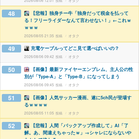
2026/08/06 12:01
オタク
48
【悲報】独身チー牛「独身だって税金を払って
る！フリーライダーなんて言わせない！」←これｗ
ｗｗｗ
2026/08/05 21:35
オタク
49
充電ケーブルってどこ見て選べばいいの？
2026/08/06 09:42
オタク
50
【画像】最新ファイヤーエンブレム、主人公の性
別が「Type-A」と「Type-B」になってしまう
2026/08/06 09:45
オタク
51
【画像】人気サッカー漫画、遂に5ch民が登場す
るｗｗｗｗ
2026/08/05 11:05
オタク
52
【悲報】人間「バックアップ作成して」AI「了
解。あ、間違えちゃったｗ」→シャレにならないや