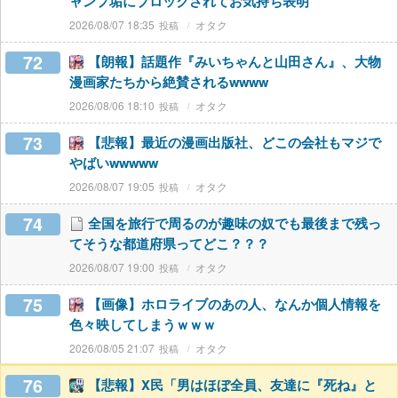
ャンプ垢にブロックされてお気持ち表明
2026/08/07 18:35
オタク
72
【朗報】話題作『みいちゃんと山田さん』、大物
漫画家たちから絶賛されるwwww
2026/08/06 18:10
オタク
73
【悲報】最近の漫画出版社、どこの会社もマジで
やばいwwwww
2026/08/07 19:05
オタク
74
全国を旅行で周るのが趣味の奴でも最後まで残っ
てそうな都道府県ってどこ？？？
2026/08/07 19:00
オタク
75
【画像】ホロライブのあの人、なんか個人情報を
色々映してしまうｗｗｗ
2026/08/05 21:07
オタク
76
【悲報】X民「男はほぼ全員、友達に『死ね』と