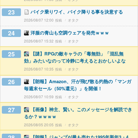
23
バイク乗りワイ、バイク降りる事を決意する
2026/08/07 12:00
オタク
24
洋服の青山も空調ウェアを発売ｗｗｗ
2026/08/07 15:32
オタク
25
【謎】RPGの敵キャラの「毒無効」「混乱無
効」みたいなのって冷静に考えるとおかしいよな
2026/08/07 10:35
オタク
26
【朗報】Amazon、汗が飛び散る灼熱の「マンガ
毎週末セール（50%還元）」を開催！
2026/08/07 10:59
オタク
27
【画像】神主、賢い。このメッセージを解読でき
るか？ｗｗｗｗ
2026/08/05 20:05
オタク
28
【朗報】ジャンプが最も売れた1995年新年3・4