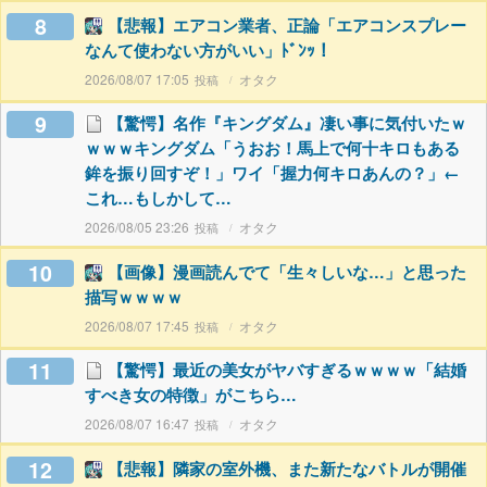
8
【悲報】エアコン業者、正論「エアコンスプレー
なんて使わない方がいい」ﾄﾞﾝｯ！
2026/08/07 17:05
オタク
9
【驚愕】名作『キングダム』凄い事に気付いたｗ
ｗｗｗキングダム「うおお！馬上で何十キロもある
鉾を振り回すぞ！」ワイ「握力何キロあんの？」←
これ…もしかして…
2026/08/05 23:26
オタク
10
【画像】漫画読んでて「生々しいな…」と思った
描写ｗｗｗｗ
2026/08/07 17:45
オタク
11
【驚愕】最近の美女がヤバすぎるｗｗｗｗ「結婚
すべき女の特徴」がこちら…
2026/08/07 16:47
オタク
12
【悲報】隣家の室外機、また新たなバトルが開催