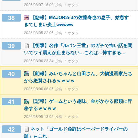
2026/08/07 16:00
オタク
38
【悲報】MAJOR2ndの佐藤寿也の息子、姑息す
ぎてしまい炎上wwwww
2026/08/05 22:06
オタク
39
【衝撃】名作『ルパン三世』のガチで怖い話を聞
いてワイ震えが止まらない…これは…怖すぎる…
2026/08/06 23:34
オタク
40
【朗報】みいちゃんと山田さん、大物漫画家たち
から絶賛されるｗｗｗｗ
2026/08/06 08:05
オタク
41
【悲報】ゲームという趣味、金がかかる部類に昇
格するｗｗｗｗ
2026/08/05 13:05
オタク
42
ネット「ゴールド免許はペーパードライバーの
証」←これ