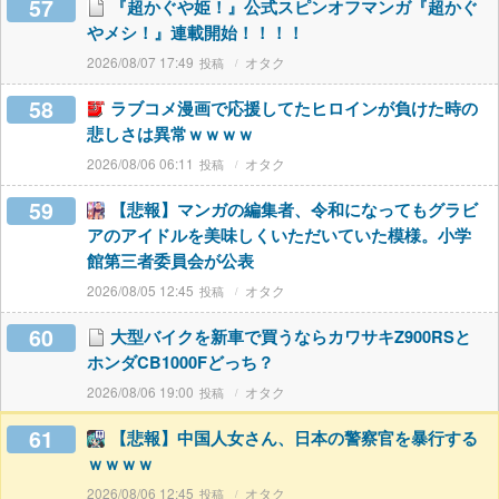
57
『超かぐや姫！』公式スピンオフマンガ『超かぐ
やメシ！』連載開始！！！！
2026/08/07 17:49
オタク
58
ラブコメ漫画で応援してたヒロインが負けた時の
悲しさは異常ｗｗｗｗ
2026/08/06 06:11
オタク
59
【悲報】マンガの編集者、令和になってもグラビ
アのアイドルを美味しくいただいていた模様。小学
館第三者委員会が公表
2026/08/05 12:45
オタク
60
大型バイクを新車で買うならカワサキZ900RSと
ホンダCB1000Fどっち？
2026/08/06 19:00
オタク
61
【悲報】中国人女さん、日本の警察官を暴行する
ｗｗｗｗ
2026/08/06 12:45
オタク