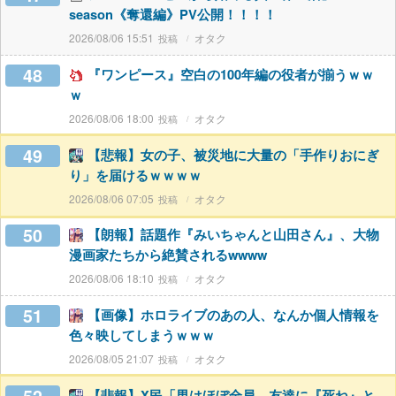
season《奪還編》PV公開！！！！
2026/08/06 15:51
オタク
48
『ワンピース』空白の100年編の役者が揃うｗｗ
ｗ
2026/08/06 18:00
オタク
49
【悲報】女の子、被災地に大量の「手作りおにぎ
り」を届けるｗｗｗｗ
2026/08/06 07:05
オタク
50
【朗報】話題作『みいちゃんと山田さん』、大物
漫画家たちから絶賛されるwwww
2026/08/06 18:10
オタク
51
【画像】ホロライブのあの人、なんか個人情報を
色々映してしまうｗｗｗ
2026/08/05 21:07
オタク
【悲報】X民「男はほぼ全員、友達に『死ね』と