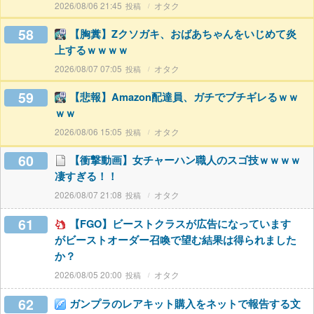
2026/08/06 21:45
オタク
58
【胸糞】Zクソガキ、おばあちゃんをいじめて炎
上するｗｗｗｗ
2026/08/07 07:05
オタク
59
【悲報】Amazon配達員、ガチでブチギレるｗｗ
ｗｗ
2026/08/06 15:05
オタク
60
【衝撃動画】女チャーハン職人のスゴ技ｗｗｗｗ
凄すぎる！！
2026/08/07 21:08
オタク
61
【FGO】ビーストクラスが広告になっています
がビーストオーダー召喚で望む結果は得られました
か？
2026/08/05 20:00
オタク
62
ガンプラのレアキット購入をネットで報告する文