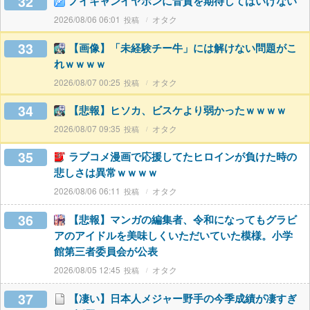
32
ノイキャンイヤホンに音質を期待してはいけない
2026/08/06 06:01
オタク
33
【画像】「未経験チー牛」には解けない問題がこ
れｗｗｗｗ
2026/08/07 00:25
オタク
34
【悲報】ヒソカ、ビスケより弱かったｗｗｗｗ
2026/08/07 09:35
オタク
35
ラブコメ漫画で応援してたヒロインが負けた時の
悲しさは異常ｗｗｗｗ
2026/08/06 06:11
オタク
36
【悲報】マンガの編集者、令和になってもグラビ
アのアイドルを美味しくいただいていた模様。小学
館第三者委員会が公表
2026/08/05 12:45
オタク
37
【凄い】日本人メジャー野手の今季成績が凄すぎ