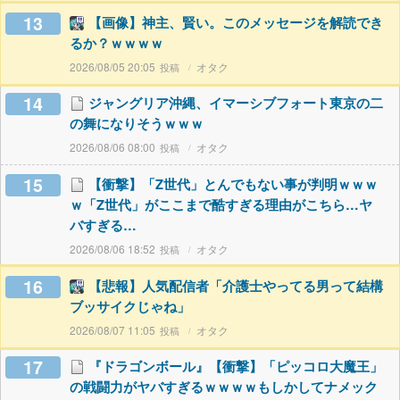
13
【画像】神主、賢い。このメッセージを解読でき
るか？ｗｗｗｗ
2026/08/05 20:05
オタク
14
ジャングリア沖縄、イマーシブフォート東京の二
の舞になりそうｗｗｗ
2026/08/06 08:00
オタク
15
【衝撃】「Z世代」とんでもない事が判明ｗｗｗ
ｗ「Z世代」がここまで酷すぎる理由がこちら…ヤ
バすぎる…
2026/08/06 18:52
オタク
16
【悲報】人気配信者「介護士やってる男って結構
ブッサイクじゃね」
2026/08/07 11:05
オタク
17
『ドラゴンボール』【衝撃】「ピッコロ大魔王」
の戦闘力がヤバすぎるｗｗｗｗもしかしてナメック