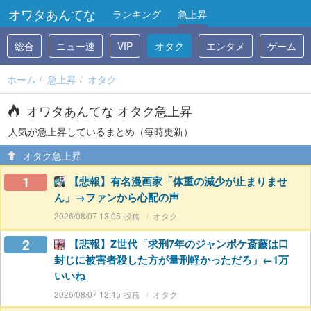
オワタあんてな
ランキング
急上昇
総合
ニュー速
VIP
オタク
エンタメ
ゲーム
ホーム
急上昇
オタク
オワタあんてな オタク急上昇
人気が急上昇しているまとめ（毎時更新）
オタク急上昇
1
【悲報】有名漫画家「体重の減少が止まりませ
ん」→ファンから心配の声
2026/08/07 13:05
オタク
2
【悲報】Z世代「求刑7年のジャンポケ斎藤は口
封じに被害者殺した方が量刑軽かっただろ」←1万
いいね
2026/08/07 12:45
オタク