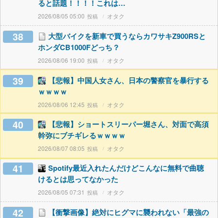
ると話題！！！！これは…
2026/08/05 05:00
オタク
38
大型バイクを新車で買うならカワサキZ900RSと
ホンダCB1000Fどっち？
2026/08/06 19:00
オタク
39
【悲報】中国人女さん、日本の警察官を暴行する
ｗｗｗｗ
2026/08/06 12:45
オタク
40
【悲報】ショートスリーパー堀さん、対面で高須
幹弥にブチギレるｗｗｗｗ
2026/08/07 08:05
オタク
41
Spotify最近入れたんだけどこんなに無料で曲聴
けるとは思ってなかった
2026/08/05 07:31
オタク
42
【衝撃画像】絶対にヒグマに襲われない「最強の