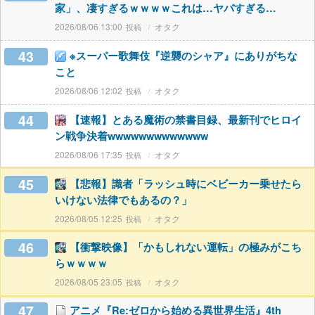
家」、凄すぎるｗｗｗｗこれは…ヤバすぎる…
2026/08/06 13:00
オタク
43
※スーパー歌舞伎『逆襲のシャア』にありがちな
こと
2026/08/06 12:02
オタク
44
【速報】とある魔術の禁書目録、最新刊でヒロイ
ン戦争決着wwwwwwwwwwwww
2026/08/06 17:35
オタク
45
【悲報】識者「ラッシュ時にベビーカー乗せたら
いけない法律でもあるの？」
2026/08/05 12:25
オタク
46
【衝撃映像】「かもしれない運転」の極みがこち
らｗｗｗｗ
2026/08/05 23:05
オタク
47
アニメ『Re:ゼロから始める異世界生活』4th