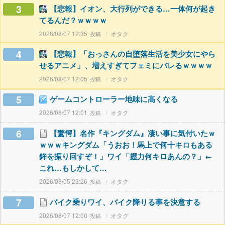
3
【悲報】イオン、大行列ができる…一体何が起き
てるんだ？ｗｗｗｗ
2026/08/07 12:35
オタク
4
【悲報】「おっさんの自堕落生活を美少女にやら
せるアニメ」、増えすぎてフェミにバレるｗｗｗｗ
2026/08/07 12:05
オタク
5
ゲームコントローラー地味に高くなる
2026/08/07 12:01
オタク
6
【驚愕】名作『キングダム』凄い事に気付いたｗ
ｗｗｗキングダム「うおお！馬上で何十キロもある
鉾を振り回すぞ！」ワイ「握力何キロあんの？」←
これ…もしかして…
2026/08/05 23:26
オタク
7
バイク乗りワイ、バイク降りる事を決意する
2026/08/07 12:00
オタク