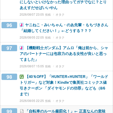
にしないといけなかった理由ってガチでなに？とり
あえすだせばいいやん
2026/08/07 23:05
オタク
96
ヤニねこ・みいちゃん・のあ先輩・もちづきさん
「結婚してください！」←どうする？？？
2026/08/05 22:05
オタク
97
【機動戦士ガンダム】アムロ「俺は前から、シャ
アのパートナーには包容力のある女性が良いと思っ
てました」
2026/08/07 15:05
オタク
98
【40％OFF】「HUNTER×HUNTER」「ワールド
トリガー」など対象！Kindleで集英社コミックス値
引きクーポン 「ダイヤモンドの功罪」なども（8/6
まで）
2026/08/05 22:25
オタク
99
「自転車のルール厳罰化！」← 正直なんの意味