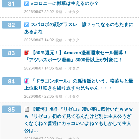
81
※コロニーに雑草は生えるのか？
2026/08/07 22:02
オタク
82
スパロボの顔グラスレ 誰？ってなるのもたまに
あるよな
2026/08/07 14:02
オタク
83
【50％還元！】Amazon漫画週末セール開幕！
『アツいスポーツ漫画』3000冊以上が対象に！
2026/08/07 14:05
オタク
84
「ドラゴンボール」の孫悟飯という、格落ちと最
上位返り咲きを繰り返すお兄ちゃん・・・
2026/08/07 22:05
オタク
85
【驚愕】名作『リゼロ』凄い事に気付いたｗｗｗ
ｗ『リゼロ』初めて見てるんだけど別に主人公うざ
くなくね？普通にカッコいいよね？もしかして主人
公は…
2026/08/07 22:22
オタク