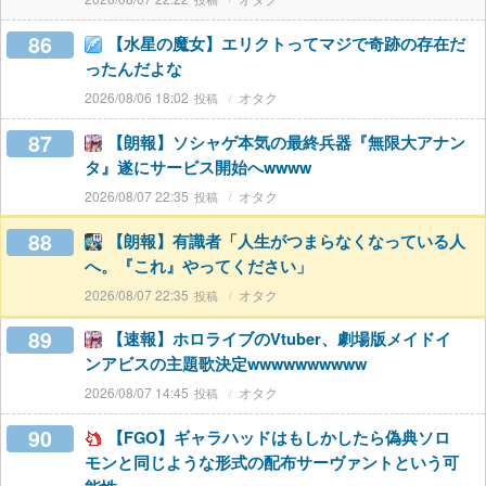
86
【水星の魔女】エリクトってマジで奇跡の存在だ
ったんだよな
2026/08/06 18:02
オタク
87
【朗報】ソシャゲ本気の最終兵器『無限大アナン
タ』遂にサービス開始へwwww
2026/08/07 22:35
オタク
88
【朗報】有識者「人生がつまらなくなっている人
へ。『これ』やってください」
2026/08/07 22:35
オタク
89
【速報】ホロライブのVtuber、劇場版メイドイ
ンアビスの主題歌決定wwwwwwwwww
2026/08/07 14:45
オタク
90
【FGO】ギャラハッドはもしかしたら偽典ソロ
モンと同じような形式の配布サーヴァントという可