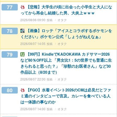
77
【悲報】大学生の頃に出会った小学生と大人にな
ってから再会し結婚した男、大炎上ｗｗｗ
2026/08/06 09:00
オタク
78
【画像】ロッテ「アイスとコラボするポケモンを
ください」ポケモン公式「しょうがねえなぁ」
2026/08/07 14:05
オタク
79
【99円】KindleでKADOKAWA カドサマー2026
など80％OFF以上 「男女比1：5の世界でも普通に生
きられると思った？」「珍獣のお医者さん」など30
作品以上（8/20まで）
2026/08/07 22:00
オタク
80
【FGO】水着イベント2026のCMは必見だとファ
ミ通のインタビューで言及。カレーを食べている人
は一体誰の事なのか
2026/08/07 14:00
オタク