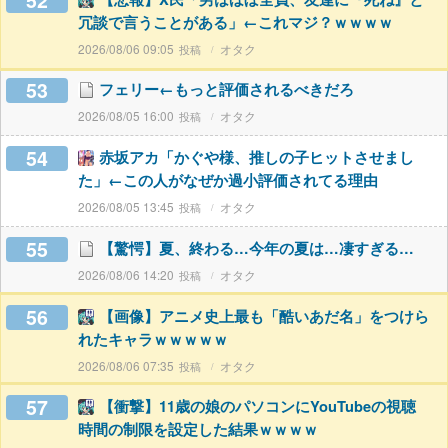
52
冗談で言うことがある」←これマジ？ｗｗｗｗ
2026/08/06 09:05
オタク
53
フェリー←もっと評価されるべきだろ
2026/08/05 16:00
オタク
54
赤坂アカ「かぐや様、推しの子ヒットさせまし
た」←この人がなぜか過小評価されてる理由
2026/08/05 13:45
オタク
55
【驚愕】夏、終わる…今年の夏は…凄すぎる…
2026/08/06 14:20
オタク
56
【画像】アニメ史上最も「酷いあだ名」をつけら
れたキャラｗｗｗｗｗ
2026/08/06 07:35
オタク
57
【衝撃】11歳の娘のパソコンにYouTubeの視聴
時間の制限を設定した結果ｗｗｗｗ