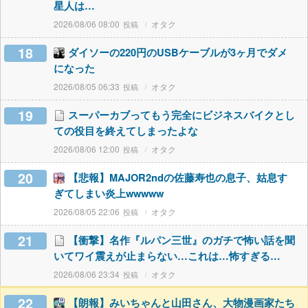
星人は…
2026/08/06 08:00
オタク
18
ダイソーの220円のUSBケーブルが3ヶ月でダメ
になった
2026/08/05 06:33
オタク
19
スーパーカブってもう完全にビジネスバイクとし
ての役目を終えてしまったよな
2026/08/06 12:00
オタク
20
【悲報】MAJOR2ndの佐藤寿也の息子、姑息す
ぎてしまい炎上wwwww
2026/08/05 22:06
オタク
21
【衝撃】名作『ルパン三世』のガチで怖い話を聞
いてワイ震えが止まらない…これは…怖すぎる…
2026/08/06 23:34
オタク
22
【朗報】みいちゃんと山田さん、大物漫画家たち