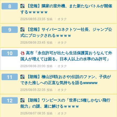
8
【悲報】隣家の室外機、また新たなバトルが開催
するｗｗｗｗｗ
2026/08/05 23:35
オタク
9
【悲報】サイバーコネクトツー社長、ジャンプ公
式にブロックされるｗｗｗｗ
2026/08/06 23:45
オタク
10
高市「永住許可が出たら生活保護貰おうなんて外
国人が増えては困る。日本人以上の水準のみ許可」
2026/08/06 20:00
オタク
11
【朗報】檜山沙耶(おさや)伝説のファン、子供が
できた推しへの正直な気持ちを語るwwwww
2026/08/05 22:35
オタク
12
【朗報】ワンピースの「世界に5種しかない飛行
能力」の謎、遂に解けるｗｗｗｗ
2026/08/07 08:35
オタク