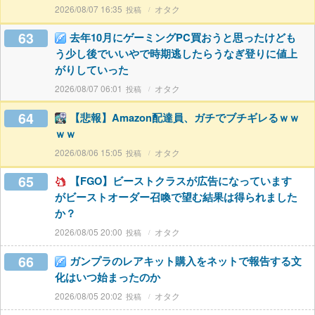
2026/08/07 16:35
オタク
63
去年10月にゲーミングPC買おうと思ったけども
う少し後でいいやで時期逃したらうなぎ登りに値上
がりしていった
2026/08/07 06:01
オタク
64
【悲報】Amazon配達員、ガチでブチギレるｗｗ
ｗｗ
2026/08/06 15:05
オタク
65
【FGO】ビーストクラスが広告になっています
がビーストオーダー召喚で望む結果は得られました
か？
2026/08/05 20:00
オタク
66
ガンプラのレアキット購入をネットで報告する文
化はいつ始まったのか
2026/08/05 20:02
オタク