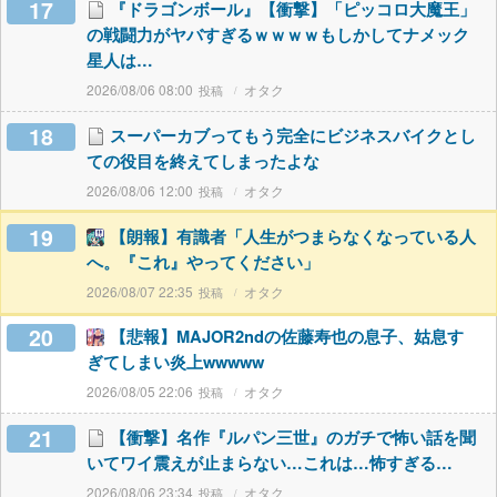
17
『ドラゴンボール』【衝撃】「ピッコロ大魔王」
の戦闘力がヤバすぎるｗｗｗｗもしかしてナメック
星人は…
2026/08/06 08:00
オタク
18
スーパーカブってもう完全にビジネスバイクとし
ての役目を終えてしまったよな
2026/08/06 12:00
オタク
19
【朗報】有識者「人生がつまらなくなっている人
へ。『これ』やってください」
2026/08/07 22:35
オタク
20
【悲報】MAJOR2ndの佐藤寿也の息子、姑息す
ぎてしまい炎上wwwww
2026/08/05 22:06
オタク
21
【衝撃】名作『ルパン三世』のガチで怖い話を聞
いてワイ震えが止まらない…これは…怖すぎる…
2026/08/06 23:34
オタク