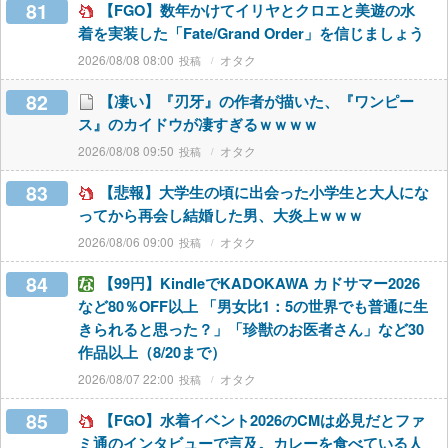
81
【FGO】数年かけてイリヤとクロエと美遊の水
着を実装した「Fate/Grand Order」を信じましょう
2026/08/08 08:00
オタク
82
【凄い】『刃牙』の作者が描いた、『ワンピー
ス』のカイドウが凄すぎるｗｗｗｗ
2026/08/08 09:50
オタク
83
【悲報】大学生の頃に出会った小学生と大人にな
ってから再会し結婚した男、大炎上ｗｗｗ
2026/08/06 09:00
オタク
84
【99円】KindleでKADOKAWA カドサマー2026
など80％OFF以上 「男女比1：5の世界でも普通に生
きられると思った？」「珍獣のお医者さん」など30
作品以上（8/20まで）
2026/08/07 22:00
オタク
85
【FGO】水着イベント2026のCMは必見だとファ
ミ通のインタビューで言及。カレーを食べている人