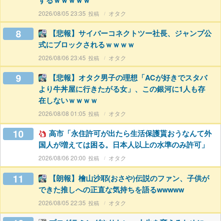
するｗｗｗｗｗ
2026/08/05 23:35
オタク
8
【悲報】サイバーコネクトツー社長、ジャンプ公
式にブロックされるｗｗｗｗ
2026/08/06 23:45
オタク
9
【悲報】オタク男子の理想「ACが好きでスタバ
より牛丼屋に行きたがる女」、この銀河に1人も存
在しないｗｗｗｗ
2026/08/08 01:05
オタク
10
高市「永住許可が出たら生活保護貰おうなんて外
国人が増えては困る。日本人以上の水準のみ許可」
2026/08/06 20:00
オタク
11
【朗報】檜山沙耶(おさや)伝説のファン、子供が
できた推しへの正直な気持ちを語るwwwww
2026/08/05 22:35
オタク