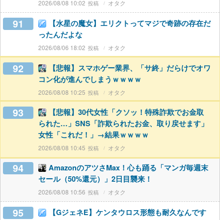
2026/08/08 10:02
オタク
91
【水星の魔女】エリクトってマジで奇跡の存在だ
ったんだよな
2026/08/06 18:02
オタク
92
【悲報】スマホゲー業界、「サ終」だらけでオワ
コン化が進んでしまうｗｗｗｗ
2026/08/08 10:25
オタク
93
【悲報】30代女性「クソッ！特殊詐欺でお金取
られた…」SNS「詐欺られたお金、取り戻せます」
女性「これだ！」→結果ｗｗｗｗ
2026/08/08 10:45
オタク
94
AmazonのアツさMax！心も踊る「マンガ毎週末
セール（50%還元）」2日目襲来！
2026/08/08 10:56
オタク
95
【GジェネE】ケンタウロス形態も耐久なんです