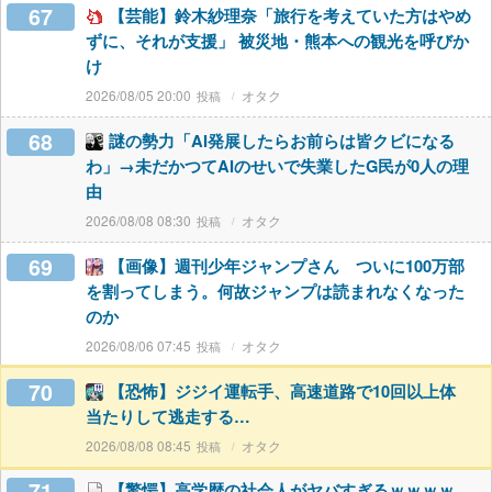
67
【芸能】鈴木紗理奈「旅行を考えていた方はやめ
ずに、それが支援」 被災地・熊本への観光を呼びか
け
2026/08/05 20:00
オタク
68
謎の勢力「AI発展したらお前らは皆クビになる
わ」→未だかつてAIのせいで失業したG民が0人の理
由
2026/08/08 08:30
オタク
69
【画像】週刊少年ジャンプさん ついに100万部
を割ってしまう。何故ジャンプは読まれなくなった
のか
2026/08/06 07:45
オタク
70
【恐怖】ジジイ運転手、高速道路で10回以上体
当たりして逃走する…
2026/08/08 08:45
オタク
71
【驚愕】高学歴の社会人がヤバすぎるｗｗｗｗ