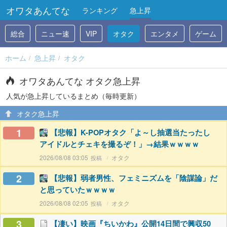
オワタあんてな
ランキング
急上昇
総合
ニュー速
VIP
オタク
エンタメ
ゲーム
ホーム
急上昇
オタク
オワタあんてな オタク急上昇
人気が急上昇しているまとめ（毎時更新）
オタク急上昇
1
【悲報】K-POPオタク「よ～し抽選当たったし
アイドルとチェキを撮るぞ！」→結果ｗｗｗｗ
2026/08/08 03:05
オタク
2
【悲報】弱者男性、フェミニズムを「陰謀論」だ
と思っていたｗｗｗｗ
2026/08/08 02:05
オタク
3
【凄い】映画『ちいかわ』公開14日間で興収50