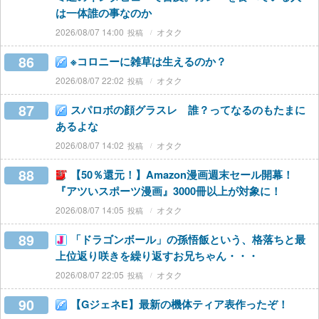
は一体誰の事なのか
2026/08/07 14:00
オタク
86
※コロニーに雑草は生えるのか？
2026/08/07 22:02
オタク
87
スパロボの顔グラスレ 誰？ってなるのもたまに
あるよな
2026/08/07 14:02
オタク
88
【50％還元！】Amazon漫画週末セール開幕！
『アツいスポーツ漫画』3000冊以上が対象に！
2026/08/07 14:05
オタク
89
「ドラゴンボール」の孫悟飯という、格落ちと最
上位返り咲きを繰り返すお兄ちゃん・・・
2026/08/07 22:05
オタク
90
【GジェネE】最新の機体ティア表作ったぞ！