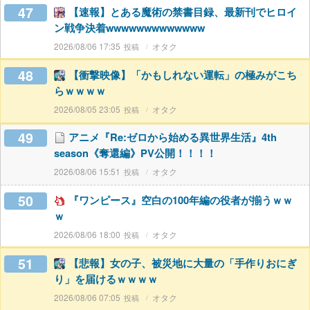
47
【速報】とある魔術の禁書目録、最新刊でヒロイ
ン戦争決着wwwwwwwwwwwww
2026/08/06 17:35
オタク
48
【衝撃映像】「かもしれない運転」の極みがこち
らｗｗｗｗ
2026/08/05 23:05
オタク
49
アニメ『Re:ゼロから始める異世界生活』4th
season《奪還編》PV公開！！！！
2026/08/06 15:51
オタク
50
『ワンピース』空白の100年編の役者が揃うｗｗ
ｗ
2026/08/06 18:00
オタク
51
【悲報】女の子、被災地に大量の「手作りおにぎ
り」を届けるｗｗｗｗ
2026/08/06 07:05
オタク