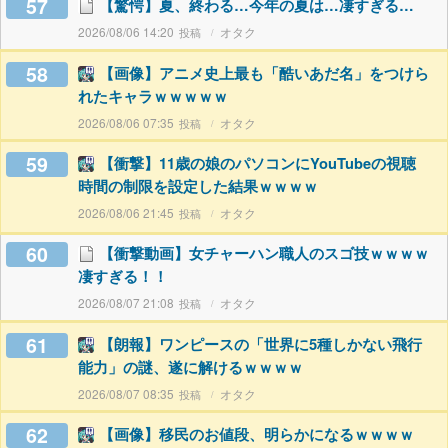
57
【驚愕】夏、終わる…今年の夏は…凄すぎる…
2026/08/06 14:20
オタク
58
【画像】アニメ史上最も「酷いあだ名」をつけら
れたキャラｗｗｗｗｗ
2026/08/06 07:35
オタク
59
【衝撃】11歳の娘のパソコンにYouTubeの視聴
時間の制限を設定した結果ｗｗｗｗ
2026/08/06 21:45
オタク
60
【衝撃動画】女チャーハン職人のスゴ技ｗｗｗｗ
凄すぎる！！
2026/08/07 21:08
オタク
61
【朗報】ワンピースの「世界に5種しかない飛行
能力」の謎、遂に解けるｗｗｗｗ
2026/08/07 08:35
オタク
62
【画像】移民のお値段、明らかになるｗｗｗｗ