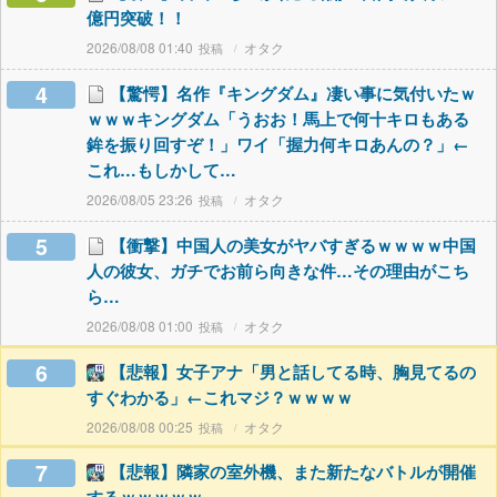
億円突破！！
2026/08/08 01:40
オタク
4
【驚愕】名作『キングダム』凄い事に気付いたｗ
ｗｗｗキングダム「うおお！馬上で何十キロもある
鉾を振り回すぞ！」ワイ「握力何キロあんの？」←
これ…もしかして…
2026/08/05 23:26
オタク
5
【衝撃】中国人の美女がヤバすぎるｗｗｗｗ中国
人の彼女、ガチでお前ら向きな件…その理由がこち
ら…
2026/08/08 01:00
オタク
6
【悲報】女子アナ「男と話してる時、胸見てるの
すぐわかる」←これマジ？ｗｗｗｗ
2026/08/08 00:25
オタク
7
【悲報】隣家の室外機、また新たなバトルが開催