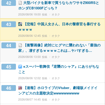
42
大型バイクを新車で買うならカワサキZ900RSと
ホンダCB1000Fどっち？
2026/08/06 19:00
オタク
43
【悲報】中国人女さん、日本の警察官を暴行する
ｗｗｗｗ
2026/08/06 12:45
オタク
44
【衝撃画像】絶対にヒグマに襲われない「最強の
家」、凄すぎるｗｗｗｗこれは…ヤバすぎる…
2026/08/06 13:00
オタク
45
※スーパー歌舞伎『逆襲のシャア』にありがちな
こと
2026/08/06 12:02
オタク
46
【速報】ホロライブのVtuber、劇場版メイドイ
ンアビスの主題歌決定wwwwwwwwww
2026/08/07 14:45
オタク