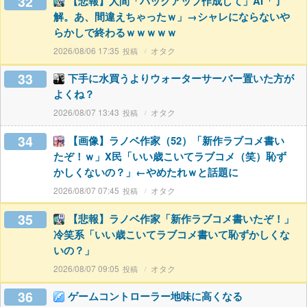
32
【悲報】人間「バックアップ作成して」AI「了
解。あ、間違えちゃったｗ」→シャレにならないや
らかしで終わるｗｗｗｗｗ
2026/08/06 17:35
オタク
33
下手に水買うよりウォーターサーバー置いた方が
よくね？
2026/08/07 13:43
オタク
34
【画像】ラノベ作家（52）「新作ラブコメ書い
たぞ！ｗ」X民「いい歳こいてラブコメ（笑）恥ず
かしくないの？」←やめたれｗと話題に
2026/08/07 07:45
オタク
35
【悲報】ラノベ作家「新作ラブコメ書いたぞ！」
冷笑系「いい歳こいてラブコメ書いて恥ずかしくな
いの？」
2026/08/07 09:05
オタク
36
ゲームコントローラー地味に高くなる